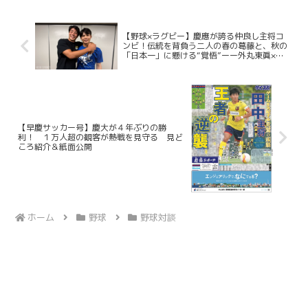
のメッセージをお寄せい...
【野球×ラグビー】慶應が誇る仲良し主将コ
ンビ！伝統を背負う二人の春の葛藤と、秋の
「日本一」に懸ける“覚悟”ーー外丸東眞×今
野椋平 対談 〜前編〜
【早慶サッカー号】慶大が４年ぶりの勝
利！ １万人超の観客が熱戦を見守る 見ど
ころ紹介＆紙面公開
ホーム
野球
野球対談