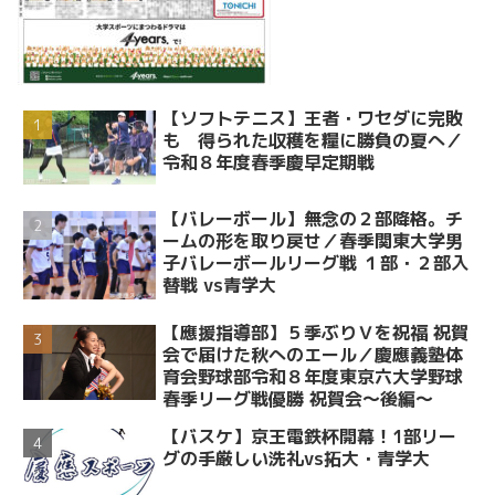
【ソフトテニス】王者・ワセダに完敗
も 得られた収穫を糧に勝負の夏へ／
令和８年度春季慶早定期戦
【バレーボール】無念の２部降格。チ
ームの形を取り戻せ／春季関東大学男
子バレーボールリーグ戦 １部・２部入
替戦 vs青学大
【應援指導部】５季ぶりＶを祝福 祝賀
会で届けた秋へのエール／慶應義塾体
育会野球部令和８年度東京六大学野球
春季リーグ戦優勝 祝賀会～後編～
【バスケ】京王電鉄杯開幕！1部リー
グの手厳しい洗礼vs拓大・青学大