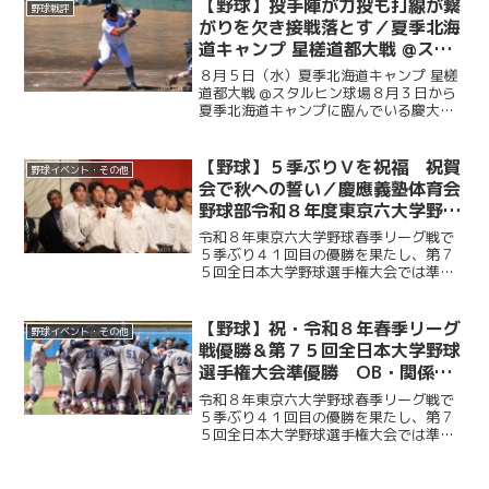
ラインドラグビー体験会も行われ、同種
【野球】投手陣が力投も打線が繋
野球戦評
目で日本代表の主将を務め...
がりを欠き接戦落とす／夏季北海
道キャンプ 星槎道都大戦 @スタ
ルヒン球場
８月５日（水）夏季北海道キャンプ 星槎
道都大戦 @スタルヒン球場８月３日から
夏季北海道キャンプに臨んでいる慶大。
この日はキャンプ初試合で星槎道都大戦
との一戦。２回と４回に先発・沖村要
（商４・慶應）が相手打線に得点を許
【野球】５季ぶりＶを祝福 祝賀
野球イベント・その他
し、２点を追う展開に。そ...
会で秋への誓い／慶應義塾体育会
野球部令和８年度東京六大学野球
春季リーグ戦優勝 祝賀会～前編
令和８年東京六大学野球春季リーグ戦で
～
５季ぶり４１回目の優勝を果たし、第７
５回全日本大学野球選手権大会では準優
勝を成し遂げた慶大。その快挙を祝う祝
賀会が開催され、ＯＢや関係者ら多くの
人が集まり、選手たちの健闘をたたえ
【野球】祝・令和８年春季リーグ
野球イベント・その他
た。前編では、堀井監督の挨...
戦優勝＆第７５回全日本大学野球
選手権大会準優勝 OB・関係者
からのお祝いメッセージ
令和８年東京六大学野球春季リーグ戦で
５季ぶり４１回目の優勝を果たし、第７
５回全日本大学野球選手権大会では準優
勝を成し遂げた慶大。優勝号外発行にあ
たり、慶應義塾体育会野球部OBや関係者
の皆様から、現役選手たちへ温かい祝福