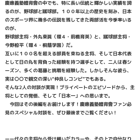
慶應義塾體育會の中でも、特に長い伝統と輝かしい実績を誇
るのが、野球部と蹴球部。１００年以上の歴史を刻み、日本
のスポーツ界に幾多の伝説を残してきた両部活を今季率いる
のが、
野球部主将・外丸東眞（環４・前橋育英）と、蹴球部主将・
今野椋平（環４・桐蔭学園）だ。
互いに１００名を超える部員を束ねる主将、そして日本代表
として日の丸を背負った経験を持つ選手として、二人は春シ
ーズン、多くの葛藤と挑戦を経験した。しかしそんな彼ら、
実は〇〇で親交の深い“仲良しコンビ”でもある。
そんな2人の対談が実現！プライベートのエピソードから、主
将としての覚悟、そして「日本一」への思いまで。
今回はその後編をお届けします！慶應義塾體育會ファン必
見のスペシャル対談を、ぜひ最後までご覧ください！
ーー代々の主将から受け継いだカラーや、その上で自分なり