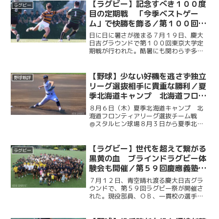
【ラグビー】記念すべき１００度
ラグビー
目の定期戦 「今季ベストゲー
ム」で快勝を飾る／第１００回東
京大学定期戦
日に日に暑さが強まる７月１９日、慶大
日吉グラウンドで第１００回東京大学定
期戦が行われた。酷暑にも関わらず多く
の観客が詰めかけた中、慶大は序盤から
試合の主導権を掌握。メモリアルマッチ
を７１－７の快勝で飾り、春シーズンを
【野球】少ない好機を逃さず独立
野球戦評
完走した。また、試合後に...
リーグ選抜相手に貴重な勝利／夏
季北海道キャンプ 北海道フロン
ティアリーグ選抜チーム戦 ＠ス
８月６日（木）夏季北海道キャンプ 北
タルヒン球場
海道フロンティアリーグ選抜チーム戦
＠スタルヒン球場８月３日から夏季北海
道キャンプに臨んでいる慶大。この日は
北海道の独立リーグである北海道フロン
ティアリーグの選抜チームと試合を行っ
【ラグビー】世代を超えて繋がる
ラグビー
た。初回に今津慶介（総４...
黒黄の血 ブラインドラグビー体
験会も開催／第５９回慶應義塾體
育會蹴球部ラグビー祭
７月１２日、青空晴れ渡る慶大日吉グラ
ウンドで、第５９回ラグビー祭が開催さ
れた。現役部員、ＯＢ、一貫校の選手た
ちが一堂に会し、綱引き大会、バーベキ
ューなどを通し親交を深めた。また、ブ