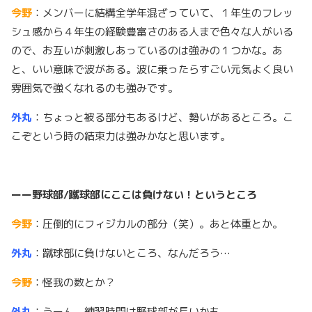
今野
：メンバーに結構全学年混ざっていて、１年生のフレッ
シュ感から４年生の経験豊富さのある人まで色々な人がいる
ので、お互いが刺激しあっているのは強みの１つかな。あ
と、いい意味で波がある。波に乗ったらすごい元気よく良い
雰囲気で強くなれるのも強みです。
外丸
：ちょっと被る部分もあるけど、勢いがあるところ。こ
こぞという時の結束力は強みかなと思います。
ーー野球部/蹴球部にここは負けない！というところ
今野
：圧倒的にフィジカルの部分（笑）。あと体重とか。
外丸
：蹴球部に負けないところ、なんだろう…
今野
：怪我の数とか？
外丸
：うーん。練習時間は野球部が長いかも。