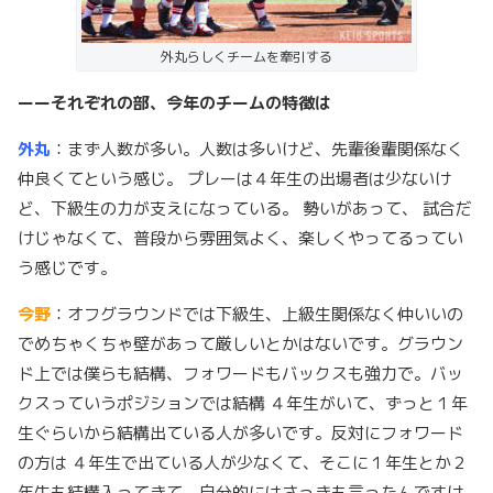
外丸らしくチームを牽引する
ーーそれぞれの部、今年のチームの特徴は
外丸
：まず人数が多い。人数は多いけど、先輩後輩関係なく
仲良くてという感じ。 プレーは４年生の出場者は少ないけ
ど、下級生の力が支えになっている。 勢いがあって、 試合だ
けじゃなくて、普段から雰囲気よく、楽しくやってるってい
う感じです。
今野
：オフグラウンドでは下級生、上級生関係なく仲いいの
でめちゃくちゃ壁があって厳しいとかはないです。グラウン
ド上では僕らも結構、フォワードもバックスも強力で。バッ
クスっていうポジションでは結構 ４年生がいて、ずっと１年
生ぐらいから結構出ている人が多いです。反対にフォワード
の方は ４年生で出ている人が少なくて、そこに１年生とか２
年生も結構入ってきて。自分的にはさっきも言ったんですけ