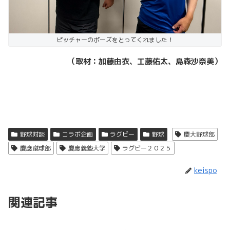
ピッチャーのポーズをとってくれました！
（取材：加藤由衣、工藤佑太、島森沙奈美）
野球対談
コラボ企画
ラグビー
野球
慶大野球部
慶應蹴球部
慶應義塾大学
ラグビー２０２５
keispo
関連記事