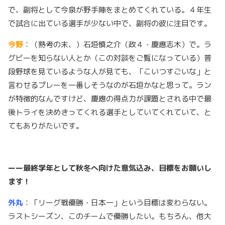
で、副将として今泉が野手陣をまとめてくれている。４年生
で試合に出ている選手が少ない中で、副将の彼に注目です。
今野
：（熟考の末、）石垣慎之介（政４・慶應志木）で。ラ
グビーを知らない人とか（この対談をご覧になっている）普
段野球を見ているような人が見ても、「こいつすごいな」と
言わせるプレーを一番しそうなのが石垣かなと思って。ラン
が特徴的なんですけど、慶應の得点力が課題とされる中で最
後トライを決めきってくれる選手としていてくれていて、と
てもありがたいです。
ーー最終学年として秋冬へ向けた意気込み、目標をお願いし
ます！
外丸
：「リーグ戦優勝・日本一」という目標は変わらない。
ラストシーズン、このチームで優勝したい。もちろん、他大