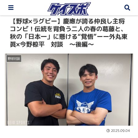
【野球×ラグビー】慶應が誇る仲良し主将
コンビ！伝統を背負う二人の春の葛藤と、
秋の「日本一」に懸ける“覚悟”ーー外丸東
眞×今野椋平 対談 〜後編〜
野球対談
2025.09.04