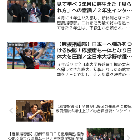
京六大学が築き上げてきた...
見て学べ 2年目に芽生えた「見ら
れ方」への意識／２年生インタビ
ュー
４月に１年生が入部し、新体制となった
應援指導部。これまで先輩の背中を追っ
てきた２年生は、下級生から頼られ、
日々の姿勢を見られる立場となった。後
輩ができたことで、部活動への向き合い
方や練習に臨む姿勢、さらには應援指導
【應援指導部】日本一へ弾みをつ
應援指導部
部の一員としての責任感には...
ける快勝！応援席も一体となり日
体大を圧倒／全日本大学野球選手
権大会準々決勝 対日本体育大学
３年ぶりに全日本大学野球選手権の舞台
戦
へ帰ってきた慶大。初戦となった函館大
戦を７－０で制し、迎えた準々決勝の相
手は日本体育大。３年前、準決勝で勝利
し、その後日本一へとつながった相手と
の再戦となった。再び頂点を目指す慶大
にとって、負けられない一...
【應援指導部】全員が応援席の先導者に 慶早
戦前最後の総仕上げ／総合練習後インタビュ
ー
【應援指導部】打倒早稲田こそ慶應義塾 宿敵
の地で高まる決戦ムード／春季慶早戦前早稲