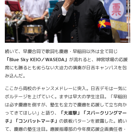
続いて、早慶合同で歌詞も慶應・早稲田以外は全て同じ
「Blue Sky KEIO／WASEDA」
が流れると、神宮球場の応援
席にも勝るとも劣らない大迫力の演奏が日吉キャンパスを包
み込んだ。
ここから両校のチャンスメドレーに突入。日吉デモは一気に
ボルテージを上げていく。まずは早大の学生注目。「早稲田
は必ず慶應を倒すが、塾生も全力で慶應を応援して立ち向か
ってきてほしい」と語り、
「大進撃」「スパークリングマー
チ」「コンバットマーチ」
の鉄板パターンを披露した。続い
て、慶應の塾生注目。應援指導部の今年度応援企画責任者・