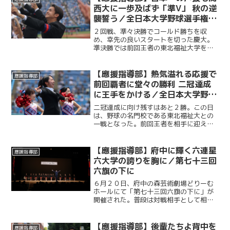
た。後編では應援指導部が野...
西大に一歩及ばず「準V」 秋の逆
襲誓う／全日本大学野球選手権大
会決勝 対関西大学戦
２回戦、準々決勝でコールド勝ちを収
め、幸先の良いスタートを切った慶大。
準決勝では前回王者の東北福祉大学を制
し、決勝へと駒を進めた。５年ぶりの日
本一の座をかけ、関西大学との試合に臨
むこの日、応援席には多くの観客が集ま
【應援指導部】熱気溢れる応援で
應援指導部
り、熱い声援を送った。
前回覇者に堂々の勝利 二冠達成
に王手をかける／全日本大学野球
選手権準決勝 対東北福祉大学戦
二冠達成に向け残すはあと２勝。この日
は、野球の名門校である東北福祉大との
一戦となった。前回王者を相手に迎えた
この一戦は、勝利を後押ししようと多く
の塾生・塾員が神宮に駆けつけた。最後
の最後まで勝敗の行方がわからない展開
【應援指導部】府中に輝く六連星
應援指導部
に、スタンドからは途切れ...
六大学の誇りを胸に／第七十三回
六旗の下に
６月２０日、府中の森芸術劇場どりーむ
ホールにて「第七十三回六旗の下に」が
開催された。普段は対戦相手として相対
する東京六大学各校の応援団・応援部・
應援指導部が一堂に会し、各校がステー
ジを披露する年に一度の行事である。東
【應援指導部】後輩たちよ背中を
應援指導部