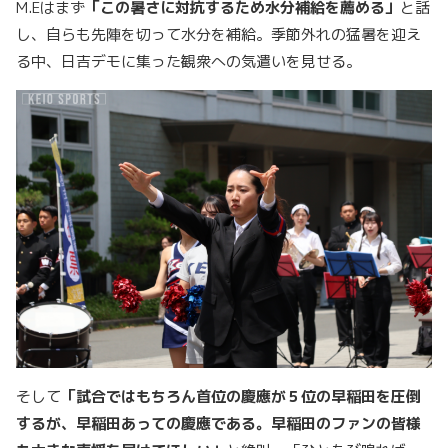
M.Eはまず
「この暑さに対抗するため水分補給を薦める」
と話
し、自らも先陣を切って水分を補給。季節外れの猛暑を迎え
る中、日吉デモに集った観衆への気遣いを見せる。
そして
「試合ではもちろん首位の慶應が５位の早稲田を圧倒
するが、早稲田あっての慶應である。早稲田のファンの皆様