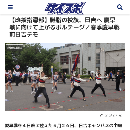
【應援指導部】臙脂の校旗、日吉へ 慶早
戦に向けて上がるボルテージ／春季慶早戦
前日吉デモ
應援指導部
2026.05.30
慶早戦を４日後に控えた５月２６日、日吉キャンパスの中庭