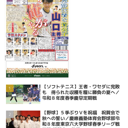
【ソフトテニス】王者・ワセダに完敗
も 得られた収穫を糧に勝負の夏へ／
令和８年度春季慶早定期戦
【野球】５季ぶりＶを祝福 祝賀会で
秋への誓い／慶應義塾体育会野球部令
和８年度東京六大学野球春季リーグ戦