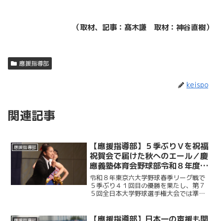
（取材、記事：髙木謙 取材：神谷直樹）
應援指導部
keispo
関連記事
【應援指導部】５季ぶりＶを祝福
應援指導部
祝賀会で届けた秋へのエール／慶
應義塾体育会野球部令和８年度東
京六大学野球春季リーグ戦優勝
令和８年東京六大学野球春季リーグ戦で
祝賀会～後編～
５季ぶり４１回目の優勝を果たし、第７
５回全日本大学野球選手権大会では準優
勝を成し遂げた慶大。その快挙を祝う祝
賀会が開催され、ＯＢや関係者ら多くの
人が集まり、選手たちの健闘をたたえ
【應援指導部】日本一の声援も関
應援指導部