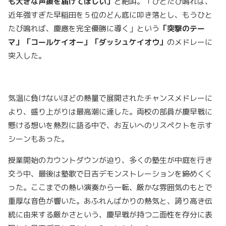
も大きな声援を届けてほしい」
と絶叫。「ひとたび鳴れば、
近年強すぎた早稲田を５位のどん底に叩き落とし、もうひと
たび鳴れば、慶應を完全優勝に導く」という
「突撃のテー
マ」「コールケイオー」「ダッシュケイオウ」
のメドレーに
突入した。
気温に負けないほどの熱量で展開されたチャンスメドレーに
より、盛り上がりは最高潮に達した。両校の部員が慶早戦に
懸ける想いを熱烈に語る中で、お互いへのリスペクトを示す
シーンもあった。
授業開始のカウントダウンが迫り、多くの塾生が中庭を行き
交う中、最後は塾歌で日吉デモンストレーションを締めくく
った。ここまでの熱い演奏から一転、厳かな雰囲気のもとで
重厚な音色が響いた。あふれんばかりの熱気と、誇り高き伝
統に由来する厳かさという、慶早戦が持つ二面性を存分に表