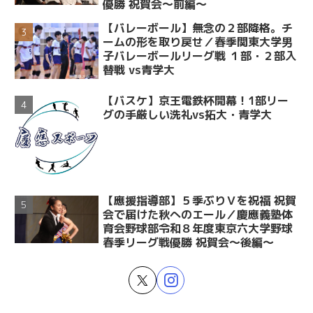
優勝 祝賀会～前編～
【バレーボール】無念の２部降格。チ
ームの形を取り戻せ／春季関東大学男
子バレーボールリーグ戦 １部・２部入
替戦 vs青学大
【バスケ】京王電鉄杯開幕！1部リー
グの手厳しい洗礼vs拓大・青学大
【應援指導部】５季ぶりＶを祝福 祝賀
会で届けた秋へのエール／慶應義塾体
育会野球部令和８年度東京六大学野球
春季リーグ戦優勝 祝賀会～後編～