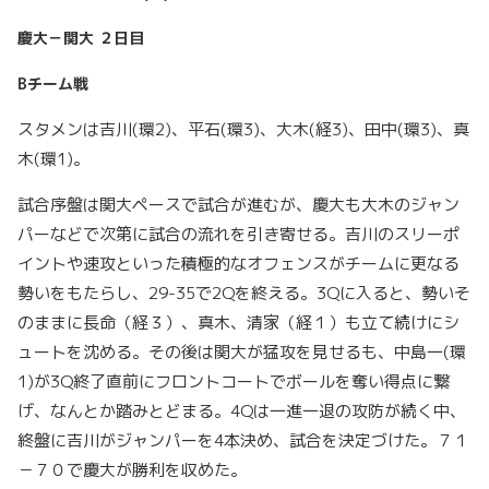
慶大－関大 ２日目
B
チーム戦
スタメンは吉川(環2)、平石(環3)、大木(経3)、田中(環3)、真
木(環1)。
試合序盤は関大ペースで試合が進むが、慶大も大木のジャン
パーなどで次第に試合の流れを引き寄せる。吉川のスリーポ
イントや速攻といった積極的なオフェンスがチームに更なる
勢いをもたらし、29-35で2Qを終える。3Qに入ると、勢いそ
のままに長命（経３）、真木、清家（経１）も立て続けにシ
ュートを沈める。その後は関大が猛攻を見せるも、中島一(環
1)が3Q終了直前にフロントコートでボールを奪い得点に繋
げ、なんとか踏みとどまる。4Qは一進一退の攻防が続く中、
終盤に吉川がジャンパーを4本決め、試合を決定づけた。７１
－７０で慶大が勝利を収めた。