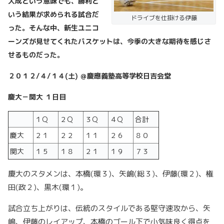
大成という意味でも、勝利と
いう結果が求められる試合だ
ドライブを仕掛ける伊藤
った。そんな中、新生ユニコ
ーンズが見せてくれたバスケットは、今季の大きな期待を感じさ
せるものだった。
２０１２/４/１４(土) ＠慶應義塾高等学校日吉会堂
慶大－関大 １日目
１Q
２Q
３Q
４Q
合計
慶大
２１
２２
１１
２６
８０
関大
１５
１８
２１
１９
７３
慶大のスタメンは、本橋(環３)、矢嶋(総３)、伊藤(環２)、権
田(政２)、黒木(環１)。
試合立ち上がりは、伝統のスタイルである堅守速攻から、矢
嶋、伊藤のレイアップ、本橋のゴール下で小気味良く得点を