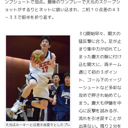
ンプシュートで加点。最後のワンプレーで大元のスクープシ
ョットがするりとネットに吸い込まれ、二桁１０点差の４３
－３３で前半を折り返す。
３Q開始早々、関大の
猛反撃に合う。足が止
まり集中力が切れてし
まった慶大の隙に付け
込む関大に、両チーム
通じて初の３ポイン
ト、ゴール下のイージ
ーシュートなど多彩な
攻めで押され始めてし
まう。慶大も伊藤を中
心に反撃を試みるが、
流れを引き戻すことが
大元はルーキーとは思えぬ堂々としたプレ
出来ない。残り２分を