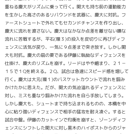
重ねる慶大がリズムに乗って行く。関大も持ち前の運動能力
を生かした高さのあるリバウンドを武器に、慶大に対抗。フ
ァーストシュートで外れてもセカンドチャンスを作り出し、
慶大に流れを渡さない。慶大はなかなか点差を離せない嫌な
流れに苦戦するが、平石(環３)の投入を皮切りに再びディフ
ェンスに活気が戻り、一気に９点差まで突き放す。しかし関
大も対抗。慶大の扇の要である伊藤に執拗なディフェンスを
仕掛け、慶大のリズムを崩す。リードはやや縮まり、２１－
１５で１Qを終える。２Q、試合は急速にスピード感を増して
行く。慶大は大元(環１)のバスケットカウントで流れを掴み
かけたかに思えた。だが、関大の気迫溢れるディフェンスに
対し、ミスも重なり掴みかけた流れを自ら手放してしまう。
しかし慶大も、シュートまで持ち込まれるものの、本橋を中
心に粘り強いディフェンスで相手の猛攻を耐え凌ぐ。すると
試合中盤。伊藤のカットインで均衡を崩すと、ゾーンディフ
ェンスにシフトした関大に対し黒木のハイポストからのジャ