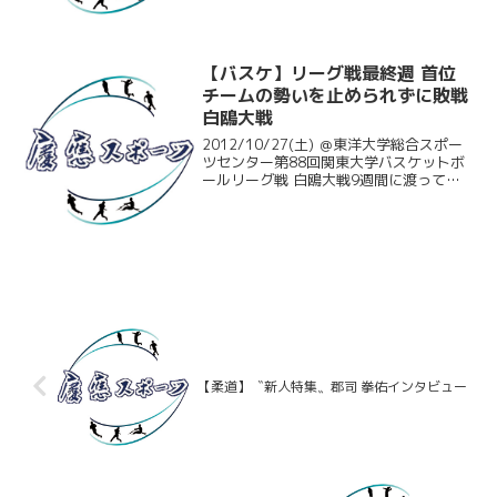
弾みをつけるためにも勝利を収めたい一
戦となった。最終戦ということもあり、
今リーグ戦を締めくく...
【バスケ】リーグ戦最終週 首位
チームの勢いを止められずに敗戦
白鴎大戦
2012/10/27(土) ＠東洋大学総合スポー
ツセンター第88回関東大学バスケットボ
ールリーグ戦 白鴎大戦9週間に渡って行
われてきた関東大学リーグ戦も、いよい
よ最終週。入れ替え戦回避のために2連勝
を目標としていた慶大だったが、7位の神
奈川...
【柔道】〝新人特集〟郡司 拳佑インタビュー