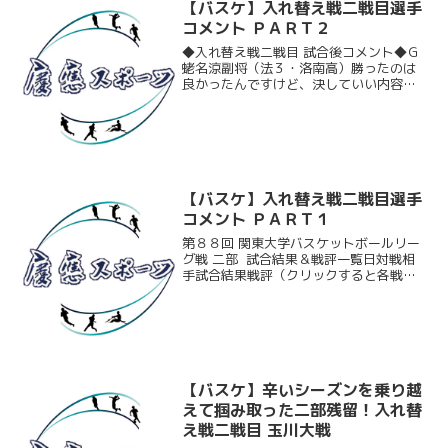
【バスケ】入れ替え戦二戦目選手
コメント ＰＡＲＴ２
◆入れ替え戦二戦目 試合後コメント◆Ｇ
蛯名涼副将（法３・洛南高）勝ったのは
良かったんですけど、決していい内容で
はなかったので反省すべき点が多かった
と思います。勝たないといけない試合と
いうのはいつも同じなので、抑える所を
しっかり抑えて、詰める...
【バスケ】入れ替え戦二戦目選手
コメント ＰＡＲＴ１
第８８回 関東大学バスケットボールリー
グ戦 二部 試合結果＆戦評一覧日対戦相
手試合結果戦評（クリックすると各戦評
が見れます）９/３/（土）東洋大○８２
－６９勝負の秋到来！成長の証見せ白星
スタート！９/４（日）法大●７０－７２
激戦の末の苦い...
【バスケ】辛いシーズンを乗り越
えて掴み取った二部残留！入れ替
え戦二戦目 玉川大戦