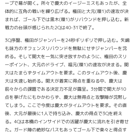
ープで幕が開く。所々で慶大のイージーミスもあったが、全
体的に互角の戦いを繰り広げる。権田と大元(環1)の速攻が決
まれば、ゴール下では黒木(環1)がリバウンドを押し込む。新
戦力の台頭が感じられた2Qは40-31で終了。
3Q序盤、権田がジャンパーを24秒ギリギリで押し込む。矢嶋
も味方のオフェンスリバウンドを無駄にせずジャンパーを沈
める。そして関大を一気に突き放すかのように、権田のスリ
ーポイント、大元のドライブ、福元(環1)の速攻が決まる。関
大はたまらずタイムアウトを要求。このタイムアウト後、慶
大は失速し始める。関大が着実に得点を重ねる中、慶大は
前々からの課題である決定力不足が露呈。3分間で関大が10
点を挙げたにもかかわらず、慶大は無得点と攻撃陣が沈黙し
てしまう。ここで今度は慶大がタイムアウトを要求。その直
後、大元が最後に1人で持ち込み、慶大の得点で3Qを終え
る。4Qは本橋のインサイドでの活躍が慶大に流れを引き寄せ
た。ガード陣の絶妙なパスもあってゴール下で楽々と得点す