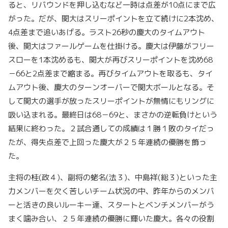
ると、リバウンドを押し込むなど一時は点差が10点にまで広
がった。だが、関大はスリーポイントを立て続けに2本沈め、
4点差まで追いあげる。ラスト26秒の慶大のタイムアウト
後、関大はファールゲームを仕掛ける。慶大は伊藤がフリー
スローを1本沈めるも、関大が再びスリーポイントを沈め68
－66と2点差まで縮まる。再びタイムアウトを取るも、タイ
ムアウト後、慶大のターンオーバーで関大ボールとなる。そ
して関大の選手が放ったスリーポイントが無情にもリングに
吸い込まれる。最終日は68－69と、まさかの逆転負けという
結果に終わった。２試合通しての成績は１勝１敗のタイだっ
たが、得失点差で上回った慶大が２５年連続の優勝を飾っ
た。
主将の桂(政４)、副将の蛯名(法３)、中島祥(総３)といった主
力メンバーを欠く苦しいチーム状況の中、昨年からのメンバ
ーと活きの良いルーキー達、スタートとベンチメンバーがう
まく噛み合い、２５年連続の優勝に輝いた慶大。各々の役割