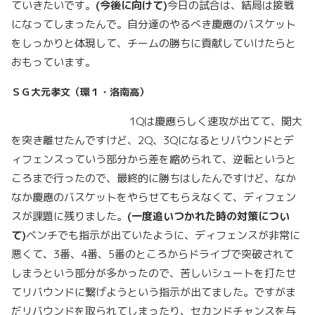
ていきたいです。
(今後に向けて)
今日の試合は、結局は接戦
になってしまったんで。自分達のやるべき慶應のバスケット
をしっかりと体現して、チームの勝ちに貢献していけたらと
おもっています。
ＳＧ大元孝文（環１・洛南高）
1Qは慶應らしく速攻が出てて、関大
を突き離せたんですけど、2Q、3Qになるとリバウンドとデ
ィフェンスっていう部分から差を縮められて、逆転というと
ころまで行ったので、最終的に勝ちはしたんですけど、なか
なか慶應のバスケットをやらせてもらえなくて、ディフェン
スが課題に残りました。
(一度追いつかれた時の対策につい
て)
ベンチでも指示が出ていたように、ディフェンスが非常に
悪くて、3番、4番、5番のところからドライブで突破されて
しまうという部分が多かったので、苦しいシュートを打たせ
てリバウンドに繋げようという指示が出てました。ですがま
だリバウンドを取られてしまったり、セカンドチャンスを与