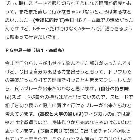
プした時にスピードで振り切られそうになる場面が何度かあ
って。まだまだ直して行かなきゃいけないところはあるなと
思いました。
(今後に向けて)
今日はBチーム戦での活躍だった
んですけど、BチームだけではなくAチームで活躍できるよう
に頑張って行きたいです。
ＰＧ中島一樹（総１・高崎高）
今まで自分らしさが出せずに悩んでいた部分があったんです
けど、今日は自分の出せる力を出そうと思って、ドリブルで
の突破だったり打てる場面で打つことを考えてプレーしたか
ら、良いプレーが出来たのかなと思います。
(自分の持ち味
は)
スピードが自分の持ち味だと思っているので、スピードで
相手を切り裂いて得点に繋げて行けるプレーが出来たらなと
考えています。
(高校と大学の違いは)
フィジカルの面では高
校とは全然違うので、身体作りから始めなきゃいけないなと
思っています。
(今後に向けて)
試合に出れるチャンスが限ら
れていると思うので、そのチャンスを活かして自分の出きる