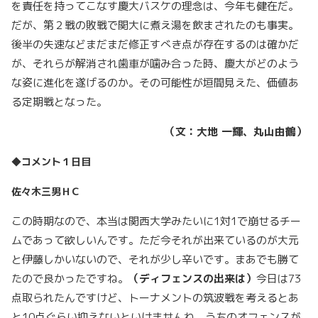
を責任を持ってこなす慶大バスケの理念は、今年も健在だ。
だが、第２戦の敗戦で関大に煮え湯を飲まされたのも事実。
後半の失速などまだまだ修正すべき点が存在するのは確かだ
が、それらが解消され歯車が噛み合った時、慶大がどのよう
な姿に進化を遂げるのか。その可能性が垣間見えた、価値あ
る定期戦となった。
（文：大地 一輝、丸山由鶴）
◆コメント１日目
佐々木三男ＨＣ
この時期なので、本当は関西大学みたいに1対1で崩せるチー
ムであって欲しいんです。ただ今それが出来ているのが大元
と伊藤しかいないので、それが少し辛いです。まあでも勝て
たので良かったですね。
（ディフェンスの出来は）
今日は73
点取られたんですけど、トーナメントの筑波戦を考えるとあ
と10点ぐらい抑えないといけませんね。うちのオフェンスが