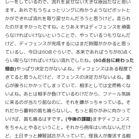
レーをしているので、流れを戻せない大きな原因だなと思い
ます。あれでもうちょっとリングに向かうようなピボットと
かができれば流れを取り戻せたんだろうと思うけど。走られ
たのがまずかったですね。とりあえずはディフェンスを頑張
らなければいけないということで、やっているつもりなんだ
けど、ディフェンスが完成するにはまだ時間がかかると思っ
ているし、今日は60点ぐらいで、本来であればうちが80点く
らい取らなければいけない流れでしたね。
(60
点台に終わった
理由)
やっぱり決定力がないよね。ディフェンスはある程度で
きてると思うんだけど、オフェンスの決定力がないよね。重
心が後ろにかかってしまっていて、相手としては全然怖くな
いよね。あとは相手が負けているわけだから、ファール気味
に来るのが当たり前なのに、それを嫌がっちゃっている。そ
れだから審判の笛も鳴らないし、もっと前かがみに向かって
いけば、笛も鳴るはずです。
(
今後の課題)
まずディフェンス
をちゃんとやるということ。それから例年はいれないんだけ
ど、土日ずっと練習試合が入っていて、怪我人が復活する暇