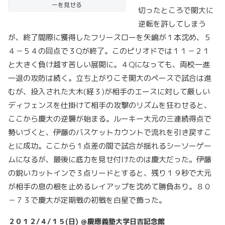
ーを見せる
切ったところで関大に
逆転を許してしまう
が、終了間際に獲得したフリースローを矢嶋が１本沈め、５
４－５４の同点で３Qが終了。このピリオドでは１１－２１
と大きく負け越す苦しい展開に。４Qになっても、両校一進
一退の攻防は続く。立ち上がりこそ関大のペースで試合は進
むが、投入された大木(経３)が相手のエースに対して厳しい
ディフェンスを仕掛けて相手の攻撃のリズムを狂わせると、
ここから慶大の逆襲が始まる。ルーキー大元の三連続得点で
勢いづくと、伊藤のバスケットカウントで流れを引き戻すこ
とに成功。ここから１点差の間で試合が揺れるシーソーゲー
ムになるが、最後に底力を見せ付けたのは慶大だった。伊藤
の鋭いカットインで３点リードとすると、残り１９秒で大元
が相手の息の根を止めるレイアップを沈めて勝負あり。８０
－７３で慶大が定期戦の初戦を白星で飾った。
２０１２/４/１５(日) ＠慶應義塾大学日吉記念館