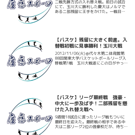
二戦先勝方式の入れ替え戦。前日の試合
にて、玉川大に勝利した慶大はノルマで
ある二部残留に王手をかけた。一戦目は
途中まで競りながらも、インサイドの本
橋祐典（環３・佼成学園高）の奮闘によ
りじわじわと相手を引き離して勝利。そ
して今回の二戦目では、序...
【バスケ】残留に大きく前進。入
替戦初戦に見事勝利！玉川大戦
2012/11/06(火)＠代々木第二体育館第
88回関東大学バスケットボールリーグ入
替戦第1戦 玉川大戦遂にこの日がやって
きた。3部3位である玉川大との、2部残
留を懸けた入替戦。絶対に負けられない
一戦を前に、慶大の選手達からは僅かな
緊張感と...
【バスケ】リーグ最終戦 強豪・
中大に一歩及ばず！二部残留を懸
けた入れ替え戦へ
9週間18試合に渡ったリーグ戦もついに
最終日を迎えた。最終戦の相手である中
大は二部リーグ2位の強豪校だが、待ち受
けている三部との入れ替え戦に向けて、