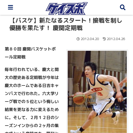
【バスケ】新たなるスタート！接戦を制し
優勝を果たす！ 慶関定期戦
2012.04.20
2012.04.26
第８０回 慶関バスケットボ
ール定期戦
毎年行われている、慶大と関
大の歴史ある定期戦が今年は
慶大のホームである日吉キャ
ンパスで行われた。六大学リ
ーグ戦での５位という悔しい
結果を更なる力に変えるため
に。そして、２月１２日のシ
ーズンインからの２ヶ月の集