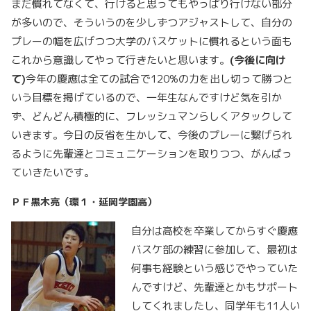
まだ慣れてなくて、行けると思ってもやっぱり行けない部分
が多いので、そういうのを少しずつアジャストして、自分の
プレーの幅を広げつつ大学のバスケットに慣れるという面も
これから意識してやって行きたいと思います。
(今後に向け
て)
今年の慶應は全ての試合で120%の力を出し切って勝つと
いう目標を掲げているので、一年生なんですけど気を引か
ず、どんどん積極的に、フレッシュマンらしくアタックして
いきます。今日の反省を生かして、今後のプレーに繋げられ
るように先輩達とコミュニケーションを取りつつ、がんばっ
ていきたいです。
ＰＦ黒木亮（環１・延岡学園高）
自分は高校を卒業してからすぐ慶應
バスケ部の練習に参加して、最初は
何事も経験という感じでやっていた
んですけど、先輩達とかもサポート
してくれましたし、同学年も11人い