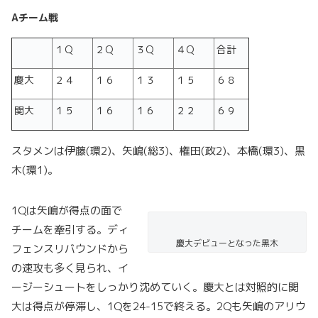
A
チーム戦
１Q
２Q
３Q
４Q
合計
慶大
２４
１６
１３
１５
６８
関大
１５
１６
１６
２２
６９
スタメンは伊藤(環2)、矢嶋(総3)、権田(政2)、本橋(環3)、黒
木(環1)。
1Qは矢嶋が得点の面で
チームを牽引する。ディ
慶大デビューとなった黒木
フェンスリバウンドから
の速攻も多く見られ、イ
ージーシュートをしっかり沈めていく。慶大とは対照的に関
大は得点が停滞し、1Qを24-15で終える。2Qも矢嶋のアリウ