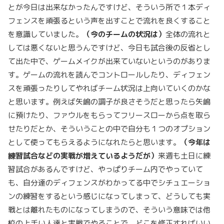
とが今日は出来なかったんですけど、そういう所で１本ディ
フェンスを頑張るという声を出すことで流れを良くすること
を意識していました。
（今のチームの状況は）
全体の流れと
しては悪くないと思うんですけど、今日も試合後の反省とし
て出た中で、ゲームメイクが出来ていないというのがありま
す。ゲームの流れを読んでコントロールしたり、ディフェン
スを頑張ったりしてやればチーム状況は上向いていくのかな
と思います。例えば矢嶋の調子が良さそうだと思ったら矢嶋
に預けたり、ファウルをもらってフリースローから点を取ら
せたりだとか、そういうことの中で自分も１つのオプション
として使ってもらえるようになれたらと思います。
（今年は
練習試合などの実戦が増えているようだが）
来週も土日に練
習試合があるんですけど、やっぱりチーム内でやっていて
も、自分達のディフェンスがわかってる中でシチュエーショ
ンの練習をするという感じになってしまって、どうしても実
戦とは離れたものになってしまうので、そういう意味では他
校の上手い人達と実戦でやることで、どこを修正すればいい