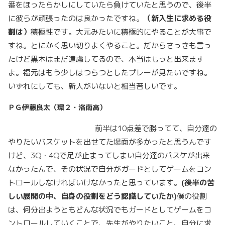
番をほったらかしにしていたら負けていたと思うので、後半
に彼らが頑張ったのは良かったですね。
（新入生に求める役
割は）
積極性です。大元みたいに積極的にやることが大事で
すね。とにかく思い切りよくやること。だからさっきも言っ
たけど黒木はまだ遠慮してるので、本当はもっと出来ます
よ。福元はもう少しはつらつとしたプレーが見たいですね。
いずれにしても、新人がいないと相当苦しいです。
ＰＧ伊藤良太（環２・洛南高）
前半は10点差で勝ってて、自分達の
やりたいバスケットを出せてた場面が多かったと思うんです
けど、3Q・4Qで足が止まってしまい自分達のバスケが出来
なかったんで、その状況で自分がガードとしてゲームをコン
トロールしなければいけなかったと思っています。
(後半の苦
しい展開の中、自身の役割をどう認識していたか)
僕の役割
は、何分出ようともどんな状況でもガードとしてゲームをコ
ントロールしていくことで、先生がやりたいこと、自分に求