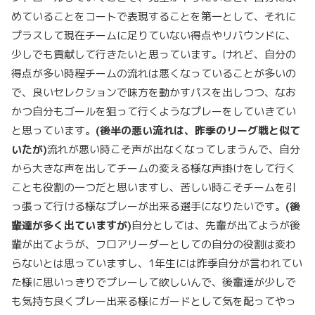
めていることをコートで表現することを第一として、それに
プラスして現在チームに足りていない得点やリバウンドに、
少しでも貢献して行きたいと思っています。けれど、自分の
得点が多い時程チームの流れは悪くなっていることが多いの
で、良いセレクションで味方を動かすパスを出しつつ、なお
かつ自分もゴールを狙って行くようなプレーをしていきてい
と思っています。
(後半の悪い流れは、昨季のリーグ戦と似て
いたが)
流れが悪い時こそ声が出なくなってしまうんで、自分
から大きな声を出してチームの変える様な声掛けをして行く
ことも役割の一つだと思いますし、苦しい時こそチームを引
っ張って行ける様なプレーが出来る選手になりたいです。
(後
輩達が多く出ていますが)
自分としては、先輩が出てようが後
輩が出てようが、フロアリーダーとしての自分の役割は変わ
らないとは思っていますし、1年生には昨季自分が言われてい
た様に思いっきりでプレーして欲しいんで、後輩達が少しで
も気持ち良くプレー出来る様にガードとして気を配ってやっ