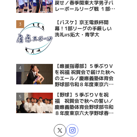
戻せ／春季関東大学男子バ
レーボールリーグ戦 １部・
２部入替戦 vs青学大
【バスケ】京王電鉄杯開
幕！1部リーグの手厳しい
洗礼vs拓大・青学大
【應援指導部】５季ぶりＶ
を祝福 祝賀会で届けた秋へ
のエール／慶應義塾体育会
野球部令和８年度東京六大
学野球春季リーグ戦優勝 祝
【野球】５季ぶりＶを祝
賀会～後編～
福 祝賀会で秋への誓い／
慶應義塾体育会野球部令和
８年度東京六大学野球春季
リーグ戦優勝 祝賀会～前編
～