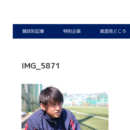
競技別記事
特別企画
紙面見どころ
IMG_5871