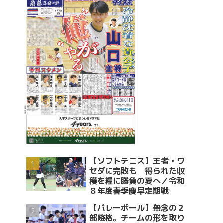
【ソフトテニス】王者・ワ
セダに完敗も 得られた収
穫を糧に勝負の夏へ／令和
８年度春季慶早定期戦
【バレーボール】無念の２
部降格。チームの形を取り