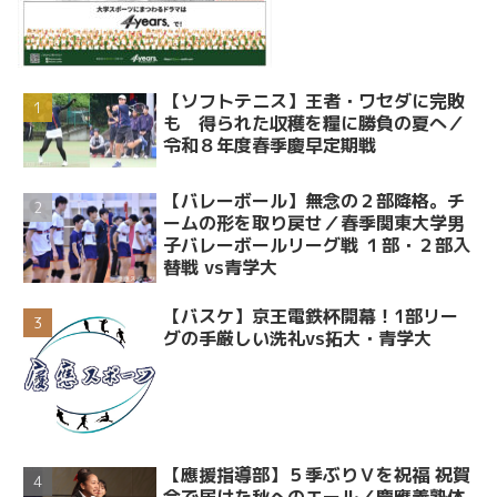
【ソフトテニス】王者・ワセダに完敗
も 得られた収穫を糧に勝負の夏へ／
令和８年度春季慶早定期戦
【バレーボール】無念の２部降格。チ
ームの形を取り戻せ／春季関東大学男
子バレーボールリーグ戦 １部・２部入
替戦 vs青学大
【バスケ】京王電鉄杯開幕！1部リー
グの手厳しい洗礼vs拓大・青学大
【應援指導部】５季ぶりＶを祝福 祝賀