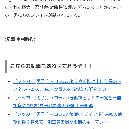
たされた慶大。忍び寄る“降格”の影を断ち切ることができる
か、男たちのプライドが試されている。
(記事 中村駿作)
こちらの記事もあわせてどうぞ！！
【ソッカー(男子)】<コラム>ようやく抜け出した長いト
ンネル…2人の“渡辺”が慶大を呪縛から解き放つ
【ソッカー(男子)】<コラム>守護神としての自覚と自信
を胸に “熱さ”を帯びた慶大の壁 上田朝都
【ソッカー(男子)】<コラム>復活の“ジャンボ” 苦難の前
期を乗り越えて…池田豊史貴が後期のキーマンへ