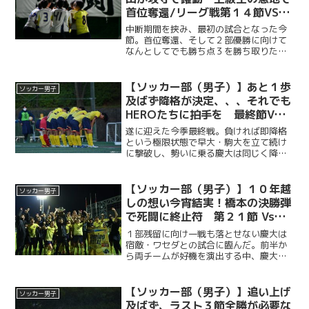
首位奪還/リーグ戦第１４節VS順
天堂大
中断期間を挟み、最初の試合となった今
節。首位奪還、そして２部優勝に向けて
なんとしてでも勝ち点３を勝ち取りたい
慶大。迎え撃つのは試合前時点でリーグ
３位の強敵・順大。試合は序盤から互い
に譲らない展開が続く。茅野優希（政
【ソッカー部（男子）】あと１歩
ソッカー男子
４・慶應）や齋藤真之介（経...
及ばず降格が決定、、、それでも
HEROたちに拍手を 最終節Vｓ
拓殖大
遂に迎えた今季最終戦。負ければ即降格
という極限状態で早大・駒大を立て続け
に撃破し、勢いに乗る慶大は同じく降格
圏に沈む拓大と対戦した。中２日とコン
ディションが不安視される中、始まった
一戦は拓大ペースで試合が進んでいく。
【ソッカー部（男子）】１０年越
ソッカー男子
１４分に先制を許した慶大...
しの想い今宵結実！橋本の決勝弾
で死闘に終止符 第２１節 Vs早
大 兼第７２回 早慶サッカー定期
１部残留に向け一戦も落とせない慶大は
戦
宿敵・ワセダとの試合に臨んだ。前半か
ら両チームが好機を演出する中、慶大は
２４分にPKから失点を許す。すぐさま小
山内慎一郎（総４・青森山田）のゴール
で同点に追いついた慶大だったが、３５
【ソッカー部（男子）】追い上げ
ソッカー男子
分に空いたスペースを狙...
及ばず、ラスト３節全勝が必要な