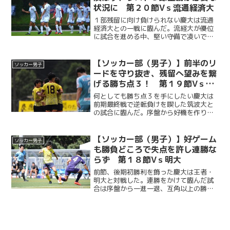
状況に 第２０節Vｓ流通経済大
１部残留に向け負けられない慶大は流通
経済大との一戦に臨んだ。流経大が優位
に試合を進める中、堅い守備で凌いでい
た慶大だったが前半終了間際にCKから得
点を許す。後半の立ち上がりにPKで追加
点を献上し一時２点差に。宮本稜大（商
【ソッカー部（男子）】前半のリ
ソッカー男子
３・國學院久我山）の...
ードを守り抜き、残留へ望みを繋
げる勝ち点３！ 第１９節Vｓ筑
波大
何としても勝ち点３を手にしたい慶大は
前期最終戦で逆転負けを喫した筑波大と
の試合に臨んだ。序盤から好機を作り１
５分に 酒井綜一郎（政４・慶應）のゴー
ルで先制すると、山田大敬（総４・京都
サンガF.C.U-18）が追加点を叩き出し２
【ソッカー部（男子）】好ゲーム
ソッカー男子
－０で折り返す...
も勝負どころで失点を許し連勝な
らず 第１８節Vｓ明大
前節、後期初勝利を飾った慶大は王者・
明大と対戦した。連勝をかけて臨んだ試
合は序盤から一進一退、互角以上の勝負
を見せたが３２分にPKから先制を許して
しまう。後半も失点を重ね、終了間際に
塩貝亮太（商２・暁星）のゴールで１点
を返すも反撃遅く連勝と...