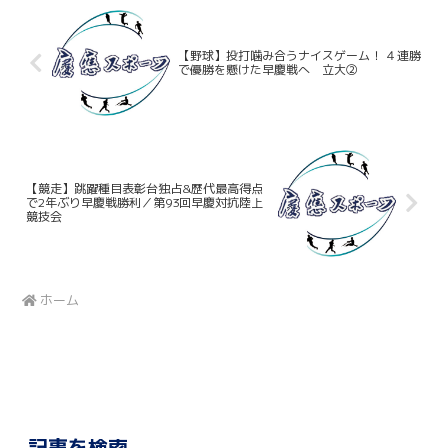
【野球】投打噛み合うナイスゲーム！ ４連勝
で優勝を懸けた早慶戦へ 立大②
【競走】跳躍種目表彰台独占&歴代最高得点
で2年ぶり早慶戦勝利／第93回早慶対抗陸上
競技会
ホーム
記事を検索