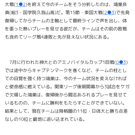
大戦(
1●2
)を終えて今のチームをそう分析したのは、鴻巣良
真(総3・国学院久我山高)だ。第15節・東国大戦(
2●3
)で先発
復帰してからチームの主軸として最終ラインで声を出し、体
を張った熱いプレーを見せる彼だが、チームはその前の敗戦
も含めてリーグ戦4連敗と先が見えない状況にある。
7月に行われた神大とのアミノバイタルカップ1回戦(
0●3
)
では途中からキャプテンマークを巻くなど、チームの柱とし
ての自覚を強く持つ鴻巣は、今のチーム状況を変えなければ
と使命感に燃えている。関東リーグ後期開幕から3試合をケガ
で欠場した鴻巣は、復帰後から闘志あふれるプレーを見せて
いるものの、チームに勝利をもたらすことができていない。
結果として、現在チームは降格圏の11位・日体大と勝ち点差
なしの10位と窮地に追い込まれている。