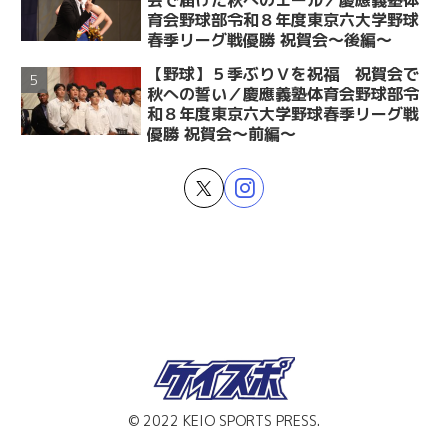
会で届けた秋へのエール／慶應義塾体
育会野球部令和８年度東京六大学野球
春季リーグ戦優勝 祝賀会～後編～
【野球】５季ぶりＶを祝福 祝賀会で
秋への誓い／慶應義塾体育会野球部令
和８年度東京六大学野球春季リーグ戦
優勝 祝賀会～前編～
© 2022 KEIO SPORTS PRESS.