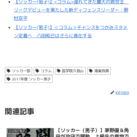
【ソッカー(男子)】<コラム>遅れてきた慶大の救世主
リーグデビューを果たした新ディフェンスリーダー・野
村京平
【ソッカー(男子)】＜コラム＞チャンスをつかみスタメ
ン定着へ 八田和己はさらに進化する
ソッカー部
コラム
国学院久我山
鴻巣良真
2017年度 ソッカー男子
keispo
関連記事
【ソッカー（男子）】茅野優＆角
ソッカー男子
田が攻守で躍動 上級生の意地で