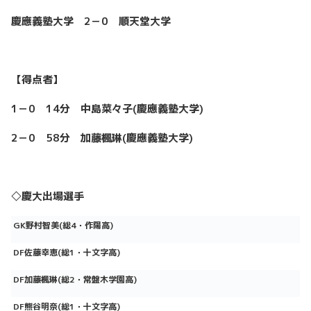
慶應義塾大学 2－0 順天堂大学
【得点者】
1－0 14分 中島菜々子(慶應義塾大学)
2－0 58分 加藤楓琳(慶應義塾大学)
◇
慶大出場選手
GK
野村智美
(
総
4
・作陽高
)
DF
佐藤幸恵
(
総
1
・十文字高
)
DF
加藤楓琳
(
総
2
・常盤木学園高
)
DF
熊谷明奈
(
総
1
・十文字高
)