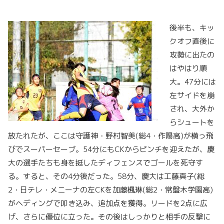
後半も、キッ
クオフ直後に
攻勢に出たの
はやはり順
大。47分には
左サイドを崩
され、大外か
らシュートを
放たれたが、ここは守護神・野村智美(総4・作陽高)が横っ飛
びでスーパーセーブ。54分にもCKからピンチを迎えたが、慶
大の選手たちも身を挺したディフェンスでゴールを死守す
る。すると、その4分後だった。58分、慶大は工藤真子(総
2・日テレ・メニーナの左CKを加藤楓琳(総2・常盤木学園高)
がヘディングで叩き込み、追加点を獲得。リードを2点に広
げ、さらに優位に立った。その後はしっかりと相手の反撃に