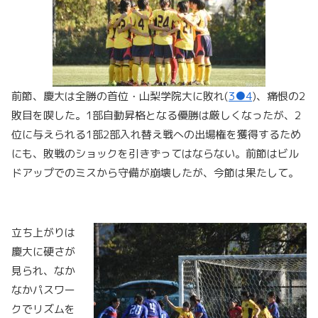
前節、慶大は全勝の首位・山梨学院大に敗れ(
3●4
)、痛恨の2
敗目を喫した。1部自動昇格となる優勝は厳しくなったが、2
位に与えられる1部2部入れ替え戦への出場権を獲得するため
にも、敗戦のショックを引きずってはならない。前節はビル
ドアップでのミスから守備が崩壊したが、今節は果たして。
立ち上がりは
慶大に硬さが
見られ、なか
なかパスワー
クでリズムを