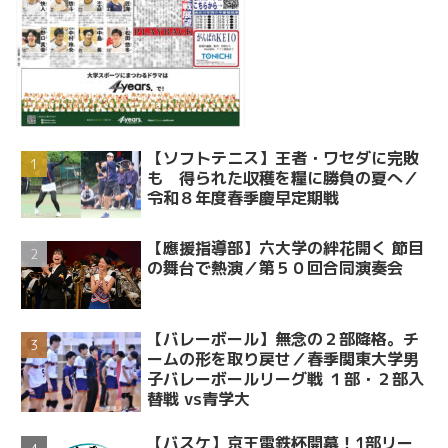
【ソフトテニス】王者・ワセダに完敗
も 得られた収穫を糧に勝負の夏へ／
令和８年度春季慶早定期戦
【應援指導部】六大学の絆花開く 節目
の舞台で熱演／第５０回合同演奏会
【バレーボール】無念の２部降格。チ
ームの形を取り戻せ／春季関東大学男
子バレーボールリーグ戦 １部・２部入
替戦 vs青学大
【バスケ】京王電鉄杯開幕！1部リー