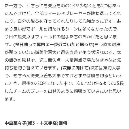
た一方で、こちらにも失点もののCKが少なくとも2つはあっ
たんですけど、全部フィールドプレーヤーが跳ね返してくれ
たり、自分の後ろを守ってくれたりして心強かったです。あ
まり良い形でボールを持たれるシーンは多くなかったので、
今日の無失点はフィールドの選手たちのおかげだと思いま
す。
(
今日勝って昇格に一歩近づいたと思うが
)
もう直接対決
が残っていない尚美学園大と得失点差で争う状況なので、気
の緩みを見せず、次も無失点・大量得点で勝たなきゃなと気
持ちを切り替えていきます。
(
次節に向けて
)
次節は東海大学
で、もちろん得失点差も大事ですけどまずは勝ち切るという
ことや、最後の2試合になった中で、次につながるような成長
したチームのプレーを出せるように頑張っていきたいと思い
ます。
中島菜々子
(
総
3
・十文字高
)
副将