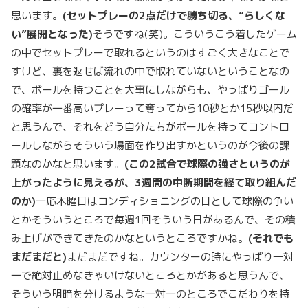
思います。
(セットプレーの2点だけで勝ち切る、“らしくな
い”展開となった)
そうですね(笑)。こういうこう着したゲーム
の中でセットプレーで取れるというのはすごく大きなことで
すけど、裏を返せば流れの中で取れていないということなの
で、ボールを持つことを大事にしながらも、やっぱりゴール
の確率が一番高いプレーって奪ってから10秒とか15秒以内だ
と思うんで、それをどう自分たちがボールを持ってコントロ
ールしながらそういう場面を作り出すかというのが今後の課
題なのかなと思います。
(この2試合で球際の強さというのが
上がったように見えるが、3週間の中断期間を経て取り組んだ
のか)
一応木曜日はコンディショニングの日として球際の争い
とかそういうところで毎週1回そういう日があるんで、その積
み上げができてきたのかなというところですかね。
(それでも
まだまだと)
まだまだですね。カウンターの時にやっぱり一対
一で絶対止めなきゃいけないところとかがあると思うんで、
そういう明暗を分けるような一対一のところでこだわりを持