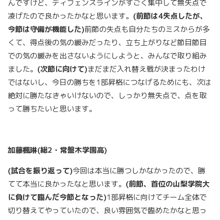
んですけど、ディフェンスラインがすごく集中して無失点で
凌げたので良かったかなと思います。
(
前節は
4
失点したが、
今節は守備が機能した
)
前節の失点も自分たちのミスからが多
くて、得点後の気の緩みだったり、立ち上がりなど節目節目
での気の緩みを出さないようにしようと、みんなで取り組み
ました。
(
次節に向けて
)
まだまだ入れ替え戦が決まったわけ
ではないし、今日の勝ちを1部昇格につなげるためにも、次は
絶対に勝たなきゃいけないので、しっかり無失点で、点を取
って勝ちたいと思います。
加藤楓琳
(
総
2
・常盤木学園高
)
(
試合を振り返って
)
今回は本当に勝つしかなかったので、勝
てて本当に良かったなと思います。
(
前節、首位の山梨学院大
に負けて臨んだ今節となった
)
1部昇格に向けてチーム全体で
切り替えてやっていたので、良い雰囲気で臨めたかなと思っ