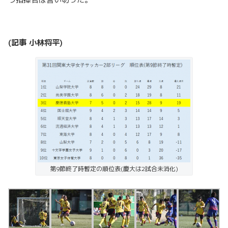
(記事 小林将平)
第9節終了時暫定の順位表(慶大は2試合未消化)