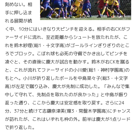
刻めない。相
手に押し込ま
れる展開が続
く中、10分にはいきなり大ピンチを迎える。相手の右CKがフ
ァーサイドに流れ、至近距離からシュートを放たれたが、こ
れを鈴木紗理(総1・十文字高)がゴールラインぎりぎりのとこ
ろでブロック。こぼれ球も必死の守備でかき出してピンチを
凌ぐと、その直後に慶大が試合を動かす。鈴木が右CKを蹴る
と、これが流れてファーサイドの小川愛(総1・神村学園高)の
もとへ。小川が折り返したボールを中島菜々子(総3・十文字
高)が左足で蹴り込み、慶大が先制に成功した。「みんなで集
中して守れて、先制点を取れたのが良かった」と中島が振り
返った通り、ここから慶大は安定感を取り戻す。さらに24
分、37分と続けて志鎌奈津美(環3・常盤木学園高)にチャンス
が訪れたが、これはいずれも枠の外。前半は慶大が1点リード
で折り返した。