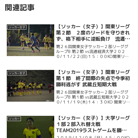
関連記事
【ソッカー（女子）】関東リーグ
ソッカー女子
第２節 ２度のリードを守りきれ
ず、格下相手に逆転負け 流通経
済大学戦
第２６回関東女子サッカー２部リーググ
ループB 第２節 vs流通経済大学２０２
０/１１/２２(日)１５：００KO関東リー
グ第２節。慶大は、及川莉子（総１・常
盤木学園）の２試合連続ゴールで先制。
直後に失点を許すも、佐藤幸恵（総４・
【ソッカー（女子）】関東リーグ
ソッカー女子
十文字）がPK...
第１節 終了間際の失点で今季初
勝利逃がす 武蔵丘短期大戦
第２６回関東女子サッカー２部リーググ
ループB 第１節 vs武蔵丘短期大学２０２
０/１１/１９(木)１４：３０KO 関東リー
グ開幕戦。慶大は試合開始早々、及川莉
子（総１・常盤木学園）のゴールで幸先
の良い立ち上がり。前半何度もチャンス
【ソッカー（女子）】大学リーグ
ソッカー
を作るもの...
１部２部入れ替え戦
TEAM2019ラストゲームを勝利
で飾って１部残留！ 最後に見せ
２０１９/１２/０８（日）１５：００KO