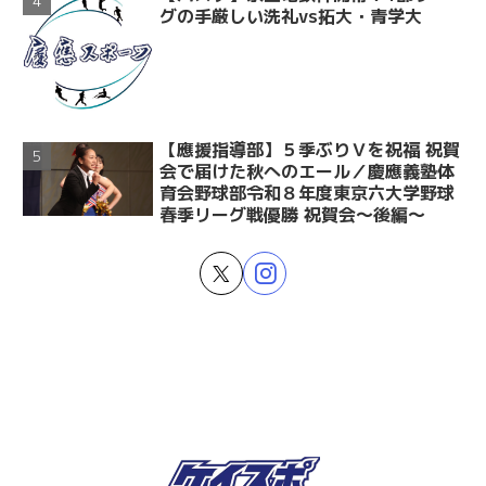
グの手厳しい洗礼vs拓大・青学大
【應援指導部】５季ぶりＶを祝福 祝賀
会で届けた秋へのエール／慶應義塾体
育会野球部令和８年度東京六大学野球
春季リーグ戦優勝 祝賀会～後編～