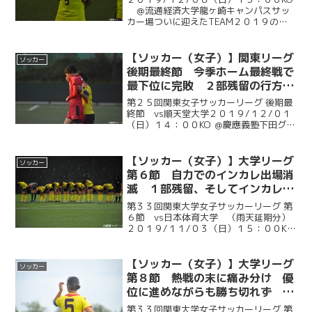
つけた荒鷲の意地とプライド 流
＠流通経済大学龍ヶ崎キャンパスサッ
カー場ついに迎えたTEAM２０１９のラ
通経済大学戦
ストゲーム。残留か降格か、１部か２部
か、笑顔か悔し涙か－－その全てを懸け
て闘う大一番となった。立ち上がりの６
【ソッカー（女子）】関東リーグ
ソッカー
分にセットプレー...
後期最終節 今季ホーム最終戦で
最下位に完敗 ２部残留の行方は
他大の結果次第に 順天堂大戦
第２５回関東女子サッカーリーグ 後期最
終節 vs順天堂大学２０１９/１２/０１
（日）１４：００KO ＠慶應義塾下田グラ
ウンド引き分け以上で２部残留が決まる
今シーズンのホーム最終戦。危ないシー
ンがありながら得点を許さずに前半を終
【ソッカー（女子）】大学リーグ
ソッカー
えたものの、７...
第６節 自力でのインカレ出場消
滅 １部残留、そしてインカレを
かけて運命の最終節へ 日本体育
第３３回関東大学女子サッカーリーグ 第
大学戦
６節 vs日本体育大学 （雨天延期分）
２０１９/１１/０３（日）１５：００KO
@日本体育大学健志台キャンパスサッカ
ー場残り２試合といよいよ大詰めを迎え
た大学リーグ。現在勝ち点６で９位に沈
【ソッカー（女子）】大学リーグ
ソッカー
む慶大はインカ...
第８節 熱戦の末に痛み分け 優
位に進めながらも勝ち切れず 東
洋大戦
第３３回関東大学女子サッカーリーグ 第