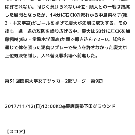
は許されない。同じく負けられない4位・順大との一戦は拮抗
した展開となったが、14分に右CKの流れから中島菜々子(総
3・十文字高)がゴールを挙げて慶大が先制に成功する。その
後も一進一退の攻防を繰り広げる中、慶大は58分に左CKを加
藤楓琳(総2・常盤木学園高)が頭で叩き込んで2－0。試合を
通じて体を張った泥臭いプレーで失点を許さなかった慶大が
上位対決を制し、入れ替え戦出場へ前進した。
第31回関東大学女子サッカー2部リーグ 第9節
2017/11/12(日)13:00KO@慶應義塾下田グラウンド
【スコア】