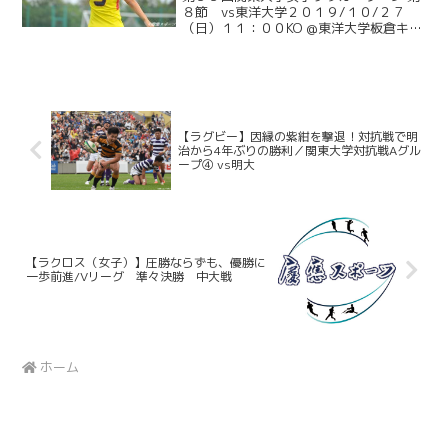
８節 vs東洋大学２０１９/１０/２７
（日）１１：００KO @東洋大学板倉キャ
ンパスサッカーグラウンド先週の大東文
化大戦で大学リーグ初勝利を収めてイン
カレに望みをつないだ慶大は、連勝を目
指し上位の東洋大...
【ラグビー】因縁の紫紺を撃退！対抗戦で明
治から4年ぶりの勝利／関東大学対抗戦Aグル
ープ④ vs明大
【ラクロス（女子）】圧勝ならずも、優勝に
一歩前進/Vリーグ 準々決勝 中大戦
ホーム