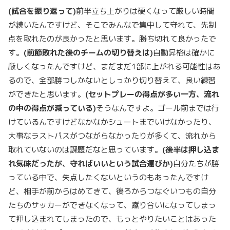
(
試合を振り返って
)
前半立ち上がりは硬くなって厳しい時間
が続いたんですけど、そこでみんなで集中して守れて、先制
点を取れたのが良かったと思います。勝ち切れて良かったで
す。
(
前節敗れた後のチームの切り替えは
)
自動昇格は確かに
厳しくなったんですけど、まだまだ1部に上がれる可能性はあ
るので、全部勝つしかないとしっかり切り替えて、良い練習
ができたと思います。
(
セットプレーの得点が多い一方、流れ
の中の得点が減っている
)
そうなんですよ。ゴール前までは行
けているんですけどなかなかシュートまでいけなかったり、
大事なラストパスがつながらなかったりが多くて、流れから
取れていないのは課題だなと思っています。
(
後半は押し込ま
れ気味だったが、守ればいいという試合運びか
)
自分たちが勝
っている中で、失点したくないというのもあったんですけ
ど、相手が前からはめてきて、後ろからつなぐいつもの自分
たちのサッカーができなくなって、蹴り合いになってしまっ
て押し込まれてしまったので、もっとやりたいことはあった