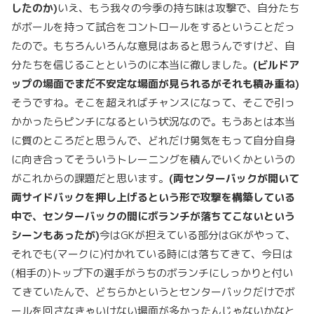
したのか)
いえ、もう我々の今季の持ち味は攻撃で、自分たち
がボールを持って試合をコントロールをするということだっ
たので。もちろんいろんな意見はあると思うんですけど、自
分たちを信じることというのに本当に徹しました。
(ビルドア
ップの場面でまだ不安定な場面が見られるがそれも積み重ね)
そうですね。そこを超えればチャンスになって、そこで引っ
かかったらピンチになるという状況なので。もうあとは本当
に質のところだと思うんで、どれだけ勇気をもって自分自身
に向き合ってそういうトレーニングを積んでいくかというの
がこれからの課題だと思います。
(両センターバックが開いて
両サイドバックを押し上げるという形で攻撃を構築している
中で、センターバックの間にボランチが落ちてこないという
シーンもあったが)
今はGKが担えている部分はGKがやって、
それでも(マークに)付かれている時には落ちてきて、今日は
(相手の)トップ下の選手がうちのボランチにしっかりと付い
てきていたんで、どちらかというとセンターバックだけでボ
ールを回さなきゃいけない場面が多かったんじゃないかなと