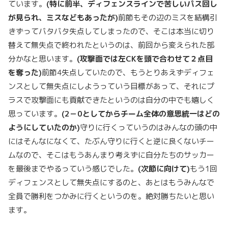
ています。
(
特に前半、ディフェンスラインで苦しいパス回し
が見られ、ミスなどもあったが
)
前節もその辺のミスを結構引
きずってバタバタ失点してしまったので、そこは本当に切り
替えて無失点で終われたというのは、前回から変えられた部
分かなと思います。
(
攻撃面では左
CK
を頭で合わせて２点目
を奪った
)
前節4失点していたので、もうとりあえずディフェ
ンスとして無失点にしようっていう目標があって、それにプ
ラスで攻撃面にも貢献できたというのは自分の中でも嬉しく
思っています。
(2
－
0
としてからチーム全体の意思統一はどの
ようにしていたのか
)
守りに行くっていうのはみんなの頭の中
にはそんなになくて、たぶん守りに行くと逆に良くないチー
ムなので、そこはもうあんまり考えずに自分たちのサッカー
を最後までやるっていう感じでした。
(
次節に向けて
)
もう1回
ディフェンスとして無失点にするのと、あとはもうみんなで
全員で勝利をつかみに行くというのを。絶対勝ちたいと思い
ます。