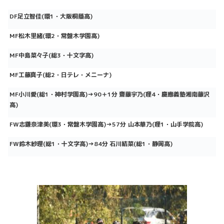
DF
足立智佳
(
環
1
・大阪桐蔭高
)
MF
松木里緒
(
環
2
・常盤木学園高
)
MF
中島菜々子
(
総
3
・十文字高
)
MF
工藤真子
(
総
2
・日テレ・メニーナ
)
MF
小川愛
(
総
1
・神村学園高
)
→
90
＋
1
分
齋藤宇乃
(
理
4
・慶應義塾湘南藤沢
高
)
FW
志鎌奈津美
(
環
3
・常盤木学園高
)→57
分
山本華乃
(
理
1
・山手学院高
)
FW
鈴木紗理
(
総
1
・十文字高
)
→
84
分
石川結菜
(
総
1
・静岡高
)