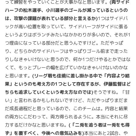
って練習をやっていくことが大事かなと思います。
(両サイド
ハーフの松木選手、小川選手のゴールが減っているというの
は、攻撃の課題が表れている部分と言えるか)
1つはサイドバ
ックが高い位置を取っていて、サイドハーフがサイドに張る
というよりはボランチみたいなかかわりが多いので、それが1
つ理由になっている部分だと思うんですけど。ただやっぱ
り、どちらかのサイドハーフはやっぱりゴール前まで走った
りしなきゃいけないと思うので、何か1つだけやるとかではな
くて、もっとプレーの幅を広げていかなきゃいけないのかな
と思います。
(リーグ戦も佳境に差し掛かる中で「内容より結
果」というのも考え方の1つとして存在するが、伊藤監督はど
ちらも追求していくという考え方なのでは)
そうですね。「甘
い」と言われるかもしれないですけど、ただやっぱりまだま
だ成長過程だと思っているので、このチームは。内容と結果
の両方にこだわって、両方得られるように。本当にそれに尽
力するだけかなと思いますね。
(「二兎を追う者は一兎をも得
ず」を覆すべく、今後への意気込みを)
本当にあと2試合、や