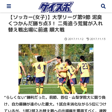
【ソッカー(女子)】大学リーグ第9節 泥臭
くつかんだ勝ち点3！ 二兎追う荒鷲が入れ
替え戦出場に前進 順大戦
2017.11.12
2017.11.13
“らしくない”勝利だった。前節、首位・山梨学院大に競り負
け、自力優勝が遠のいた慶大。1試合未消化ながら5位につけ
ているが、1部2部入れ替え戦への出場権を獲得すべく、連敗