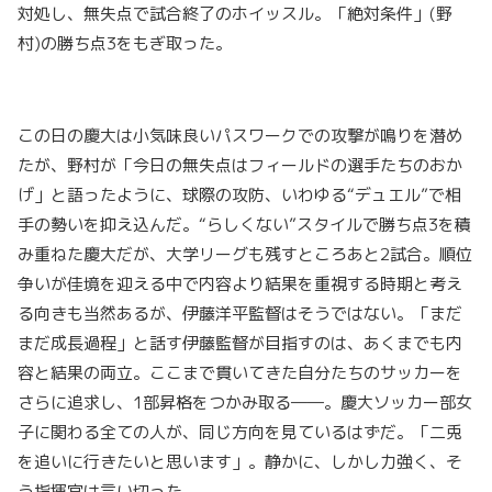
対処し、無失点で試合終了のホイッスル。「絶対条件」(野
村)の勝ち点3をもぎ取った。
この日の慶大は小気味良いパスワークでの攻撃が鳴りを潜め
たが、野村が「今日の無失点はフィールドの選手たちのおか
げ」と語ったように、球際の攻防、いわゆる“デュエル”で相
手の勢いを抑え込んだ。“らしくない”スタイルで勝ち点3を積
み重ねた慶大だが、大学リーグも残すところあと2試合。順位
争いが佳境を迎える中で内容より結果を重視する時期と考え
る向きも当然あるが、伊藤洋平監督はそうではない。「まだ
まだ成長過程」と話す伊藤監督が目指すのは、あくまでも内
容と結果の両立。ここまで貫いてきた自分たちのサッカーを
さらに追求し、1部昇格をつかみ取る――。慶大ソッカー部女
子に関わる全ての人が、同じ方向を見ているはずだ。「二兎
を追いに行きたいと思います」。静かに、しかし力強く、そ
う指揮官は言い切った。