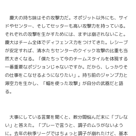
慶大の持ち味はその攻撃力だ。オポジット以外にも、サイ
ドやセンター、そしてセッターも高い攻撃力を持っている。
それぞれの攻撃を生かすためには、まずは崩されないこと。
慶大はチーム全体でディフェンス力をつけてきた。レシーブ
が安定すれば、清水たちセンターのクイック攻撃の比重も当
然大きくなる。「僕たちって今のチームスタイルを体現する
一番重要なポジションじゃないですか。だから、しっかりそ
の仕事をこなせるようになりたい」。持ち前のジャンプ力と
滞空力を生かし、「幅を使った攻撃」が自分の武器だと語
る。
大事にしている言葉を聞くと、数分間悩んだ末に「ブレな
い」と答えた。「プレーで言うと、調子のムラがないよう
に。去年の秋季リーグではちょっと調子が崩れたけど、基本