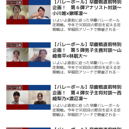
は中村玲央（総２・福大附大濠）が連続
【バレーボール】早慶戦直前特別
バレー企画
得点を挙げるなど着実にリ...
企画！ 第６弾アナリスト対談～
小川唯×鍬塚凛～
いよいよ直前に迫った早慶バレーボール
定期戦。今年で90回目の節目を迎える定
期戦は、早稲田アリーナで開催される。
ここ12年、早大に勝利できていない慶大
だが、春季リーグでは１部復帰を果たし
ており、打倒・ワセダに向けて勢いに乗
【バレーボール】早慶戦直前特別
バレー企画
っている。一方の早大...
企画！ 第５弾男子主務対談～山
崎喬平×林航大～
いよいよ直前に迫った早慶バレーボール
定期戦。今年で90回目の節目を迎える定
期戦は、早稲田アリーナで開催される。
ここ12年、早大に勝利できていない慶大
だが、春季リーグでは１部復帰を果たし
ており、打倒・ワセダに向けて勢いに乗
【バレーボール】早慶戦直前特別
バレー企画
っている。一方の早大...
企画！ 第４弾女子主将対談～西
崎梨乃×渡辺凜～
いよいよ直前に迫った早慶バレーボール
定期戦。今年で90回目の節目を迎える定
期戦は、早稲田アリーナで開催される。
ここ12年、早大に勝利できていない慶大
だが、春季リーグでは１部復帰を果たし
ており、打倒・ワセダに向けて勢いに乗