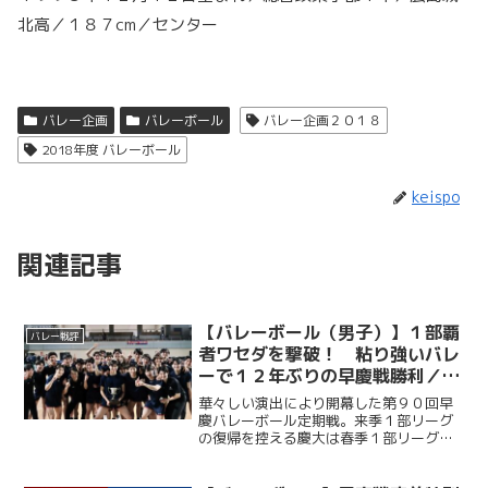
北高／１８７cm／センター
バレー企画
バレーボール
バレー企画２０１８
2018年度 バレーボール
keispo
関連記事
【バレーボール（男子）】１部覇
バレー戦評
者ワセダを撃破！ 粘り強いバレ
ーで１２年ぶりの早慶戦勝利／第
９０回早慶バレーボール定期戦
華々しい演出により開幕した第９０回早
慶バレーボール定期戦。来季１部リーグ
の復帰を控える慶大は春季１部リーグ王
者・早大相手に第１セットを２５－１２
のダブルスコアで落とすも、第２セット