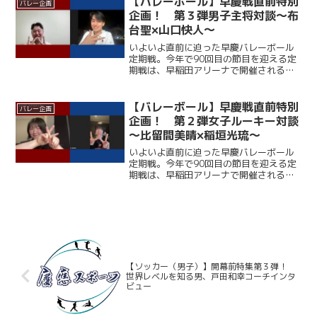
【バレーボール】早慶戦直前特別
バレー企画
っている。一方の早大...
企画！ 第３弾男子主将対談～布
台聖×山口快人～
いよいよ直前に迫った早慶バレーボール
定期戦。今年で90回目の節目を迎える定
期戦は、早稲田アリーナで開催される。
ここ12年、早大に勝利できていない慶大
だが、春季リーグでは１部復帰を果たし
ており、打倒・ワセダに向けて勢いに乗
【バレーボール】早慶戦直前特別
バレー企画
っている。一方の早大...
企画！ 第２弾女子ルーキー対談
～比留間美晴×稲垣光琉～
いよいよ直前に迫った早慶バレーボール
定期戦。今年で90回目の節目を迎える定
期戦は、早稲田アリーナで開催される。
ここ12年、早大に勝利できていない慶大
だが、春季リーグでは１部復帰を果たし
ており、打倒・ワセダに向けて勢いに乗
っている。一方の早大...
【ソッカー（男子）】開幕前特集第３弾！
世界レベルを知る男、戸田和幸コーチインタ
ビュー