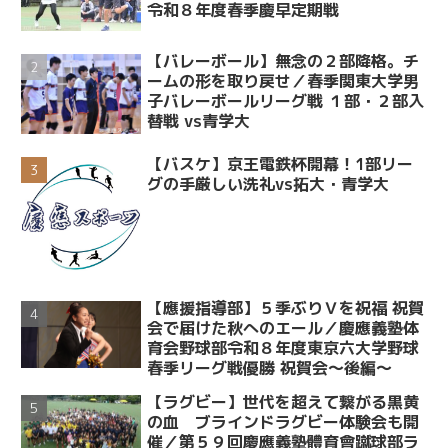
令和８年度春季慶早定期戦
【バレーボール】無念の２部降格。チ
ームの形を取り戻せ／春季関東大学男
子バレーボールリーグ戦 １部・２部入
替戦 vs青学大
【バスケ】京王電鉄杯開幕！1部リー
グの手厳しい洗礼vs拓大・青学大
【應援指導部】５季ぶりＶを祝福 祝賀
会で届けた秋へのエール／慶應義塾体
育会野球部令和８年度東京六大学野球
春季リーグ戦優勝 祝賀会～後編～
【ラグビー】世代を超えて繋がる黒黄
の血 ブラインドラグビー体験会も開
催／第５９回慶應義塾體育會蹴球部ラ