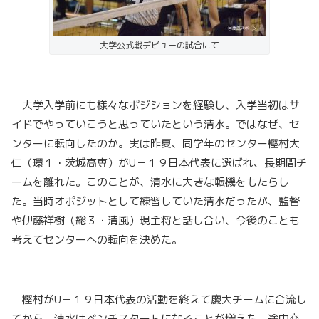
大学公式戦デビューの試合にて
大学入学前にも様々なポジションを経験し、入学当初はサ
イドでやっていこうと思っていたという清水。ではなぜ、セ
ンターに転向したのか。実は昨夏、同学年のセンター樫村大
仁（環１・茨城高専）がU－１９日本代表に選ばれ、長期間チ
ームを離れた。このことが、清水に大きな転機をもたらし
た。当時オポジットとして練習していた清水だったが、監督
や伊藤祥樹（総３・清風）現主将と話し合い、今後のことも
考えてセンターへの転向を決めた。
樫村がU－１９日本代表の活動を終えて慶大チームに合流し
てから、清水はベンチスタートになることが増えた。途中交