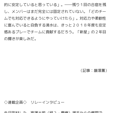
的に安定していると思っている」。――残り１回の合宿を残
し、メンバーはまだ完全には固定されていない。「どのチー
ムでも対応できるようにやっていけたら」。対応力や柔軟性
に富んでいると自負する清水は、きっと２０１８年度も安定
感あるプレーでチームに貢献するだろう。「新星」の２年目
の輝きが楽しみだ。
（記事：藤澤薫）
◇連載企画◇ リレーインタビュー
先月取材した、富澤太凱（経２・慶應）選手からの質問で