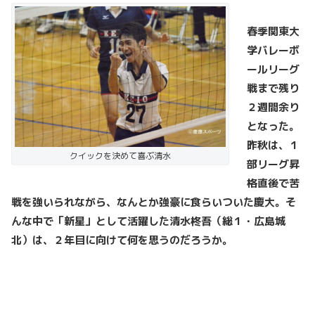
春季関東大
学バレーボ
ールリーグ
戦まで残り
２週間余り
となった。
昨秋は、１
クイックを決めて喜ぶ清水
部リーグ昇
格直後で苦
戦を強いられながら、なんとか強豪に食らいついた慶大。そ
んな中で「新星」として活躍した清水柊吾（総１・広島城
北）は、２年目に向けて何を思うのだろうか。