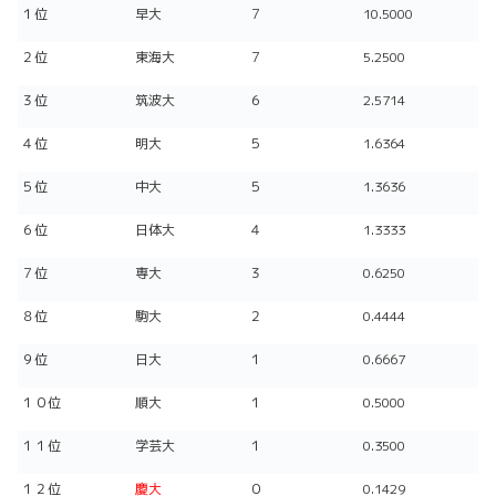
１位
早大
７
10.5000
２位
東海大
７
5.2500
３位
筑波大
６
2.5714
４位
明大
５
1.6364
５位
中大
５
1.3636
６位
日体大
４
1.3333
７位
専大
３
0.6250
８位
駒大
２
0.4444
９位
日大
１
0.6667
１０位
順大
１
0.5000
１１位
学芸大
１
0.3500
１２位
慶大
０
0.1429