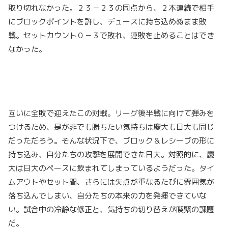
取り切れなかった。２３－２３の同点から、２本連続で相手
にブロックポイントを許し、デュースに持ち込めぬまま敗
戦。セットカウント０－３で敗れ、連敗を止めることはでき
なかった。
互いに全敗で迎えたこの対戦。リーグ後半戦に向けて弾みを
つけるため、是が非でも勝ちたい気持ちは慶大も日大も同じ
だっただろう。そんな状況下で、ブロック＆レシーブの形に
持ち込み、自分たちの攻撃を展開できた日大。対照的に、慶
大は日大のペースに飲まれてしまっているようだった。タイ
ムアウトやセット間、さらには失点が重なるたびに雰囲気が
落ち込んでしまい、自分たちの本来の力を発揮できていな
い。試合中の冷静な修正と、気持ちの切り替えが喫緊の課題
だ。