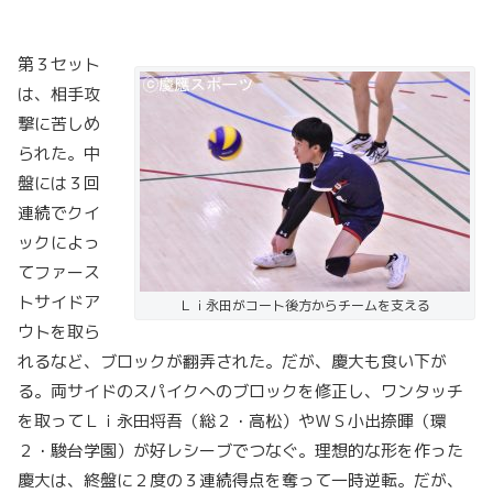
第３セット
は、相手攻
撃に苦しめ
られた。中
盤には３回
連続でクイ
ックによっ
てファース
トサイドア
Ｌｉ永田がコート後方からチームを支える
ウトを取ら
れるなど、ブロックが翻弄された。だが、慶大も食い下が
る。両サイドのスパイクへのブロックを修正し、ワンタッチ
を取ってＬｉ永田将吾（総２・高松）やＷＳ小出捺暉（環
２・駿台学園）が好レシーブでつなぐ。理想的な形を作った
慶大は、終盤に２度の３連続得点を奪って一時逆転。だが、