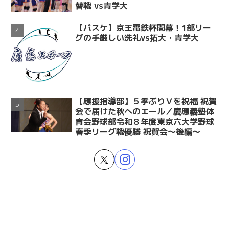
替戦 vs青学大
【バスケ】京王電鉄杯開幕！1部リー
グの手厳しい洗礼vs拓大・青学大
【應援指導部】５季ぶりＶを祝福 祝賀
会で届けた秋へのエール／慶應義塾体
育会野球部令和８年度東京六大学野球
春季リーグ戦優勝 祝賀会～後編～