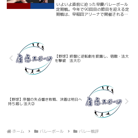
いよいよ直前に迫った早慶バレーボール
定期戦。今年で90回目の節目を迎える定
期戦は、早稲田アリーナで開催される。
ここ12年、早大に勝利できていない慶大
だが、春季リーグでは１部復帰を果たし
ており、打倒・ワセダに向けて勢いに乗
っている。一方の早大...
【野球】終盤に逆転劇を披露し、宿敵・法大
を撃破 法大①
【野球】序盤の失点響き敗戦、決着は明日へ
持ち越し 法大②
ホーム
バレーボール
バレー戦評