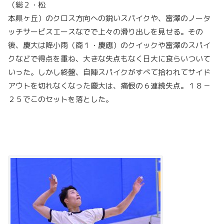
（総２・松
本県ヶ丘）のクロス方向への鋭いスパイクや、富澤のノータ
ッチサービスエースなでで上々の滑り出しを見せる。その
後、慶大は降小雨（商１・慶應）のクイックや富澤のスパイ
クなどで得点を重ね、大きな失点もなく日大に食らいついて
いった。しかし終盤、自陣スパイクがすべて拾われてサイド
アウトを切れなくなった慶大は、痛恨の６連続失点。１８－
２５でこのセットを落とした。