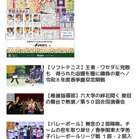
【ソフトテニス】王者・ワセダに完敗
も 得られた収穫を糧に勝負の夏へ／
令和８年度春季慶早定期戦
【應援指導部】六大学の絆花開く 節目
の舞台で熱演／第５０回合同演奏会
【バレーボール】無念の２部降格。チ
ームの形を取り戻せ／春季関東大学男
子バレーボールリーグ戦 １部・２部入