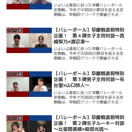
いよいよ直前に迫った早慶バレーボール
定期戦。今年で90回目の節目を迎える定
期戦は、早稲田アリーナで開催される。
ここ12年、早大に勝利できていない慶大
だが、春季リーグでは１部復帰を果たし
ており、打倒・ワセダに向けて勢いに乗
【バレーボール】早慶戦直前特別
バレー企画
っている。一方の早大...
企画！ 第４弾女子主将対談～西
崎梨乃×渡辺凜～
いよいよ直前に迫った早慶バレーボール
定期戦。今年で90回目の節目を迎える定
期戦は、早稲田アリーナで開催される。
ここ12年、早大に勝利できていない慶大
だが、春季リーグでは１部復帰を果たし
ており、打倒・ワセダに向けて勢いに乗
【バレーボール】早慶戦直前特別
バレー企画
っている。一方の早大...
企画！ 第３弾男子主将対談～布
台聖×山口快人～
いよいよ直前に迫った早慶バレーボール
定期戦。今年で90回目の節目を迎える定
期戦は、早稲田アリーナで開催される。
ここ12年、早大に勝利できていない慶大
だが、春季リーグでは１部復帰を果たし
ており、打倒・ワセダに向けて勢いに乗
【バレーボール】早慶戦直前特別
バレー企画
っている。一方の早大...
企画！ 第２弾女子ルーキー対談
～比留間美晴×稲垣光琉～