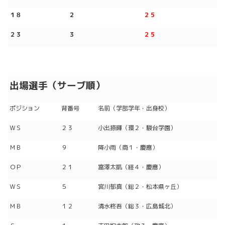
１８
２
２５
２３
３
２５
出場選手（サーブ順）
ポジション
背番号
名前（学部学年・出身校）
ＷＳ
２３
小出捺暉（環２・駿台学園）
ＭＢ
９
降小雨（商１・慶應）
ＯＰ
２１
富澤太凱（経４・慶應）
ＷＳ
５
宮川郁真（総２・松本県ヶ丘）
ＭＢ
１２
清水柊吾（総３・広島城北）