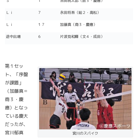
Ｓ
１
吉田祝太郎（政３・慶應）
Ｌｉ
７
永田将吾（総２・高松）
Ｌｉ
１７
加藤真（商３・慶應）
途中出場
６
片波見和輝（文４・成田）
第１セッ
ト、「序盤
が課題」
（加藤真＝
商３・慶
應）となっ
ている慶大
だったが、
宮川郁真
宮川のスパイク