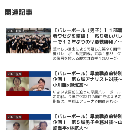
関連記事
【バレーボール（男子）】１部覇
バレー戦評
者ワセダを撃破！ 粘り強いバレ
ーで１２年ぶりの早慶戦勝利／第
９０回早慶バレーボール定期戦
華々しい演出により開幕した第９０回早
慶バレーボール定期戦。来季１部リーグ
の復帰を控える慶大は春季１部リーグ王
者・早大相手に第１セットを２５－１２
のダブルスコアで落とすも、第２セット
は中村玲央（総２・福大附大濠）が連続
【バレーボール】早慶戦直前特別
バレー企画
得点を挙げるなど着実にリ...
企画！ 第６弾アナリスト対談～
小川唯×鍬塚凛～
いよいよ直前に迫った早慶バレーボール
定期戦。今年で90回目の節目を迎える定
期戦は、早稲田アリーナで開催される。
ここ12年、早大に勝利できていない慶大
だが、春季リーグでは１部復帰を果たし
ており、打倒・ワセダに向けて勢いに乗
【バレーボール】早慶戦直前特別
バレー企画
っている。一方の早大...
企画！ 第５弾男子主務対談～山
崎喬平×林航大～