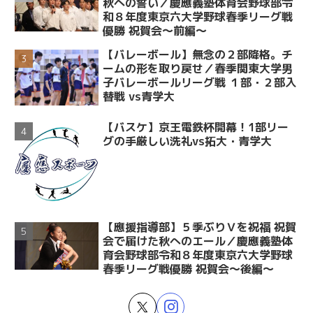
秋への誓い／慶應義塾体育会野球部令
和８年度東京六大学野球春季リーグ戦
優勝 祝賀会～前編～
【バレーボール】無念の２部降格。チ
ームの形を取り戻せ／春季関東大学男
子バレーボールリーグ戦 １部・２部入
替戦 vs青学大
【バスケ】京王電鉄杯開幕！1部リー
グの手厳しい洗礼vs拓大・青学大
【應援指導部】５季ぶりＶを祝福 祝賀
会で届けた秋へのエール／慶應義塾体
育会野球部令和８年度東京六大学野球
春季リーグ戦優勝 祝賀会～後編～