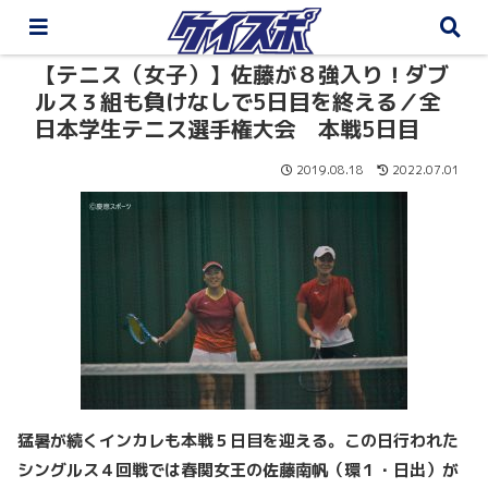
【テニス（女子）】佐藤が８強入り！ダブ
ルス３組も負けなしで5日目を終える／全
日本学生テニス選手権大会 本戦5日目
2019.08.18
2022.07.01
猛暑が続くインカレも本戦５日目を迎える。この日行われた
シングルス４回戦では春関女王の佐藤南帆（環１・日出）が