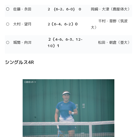
〇 佐藤・永田
2 {6-2、6-0} 0
岡崎・大津（鹿屋体大）
千村・草野（筑波
○ 大村・望月
2｛6-4、6-2｝０
大）
２｛4-6、6-3、12-
○ 城間・向井
松田・朝倉（亜大）
10｝１
シングルス4R