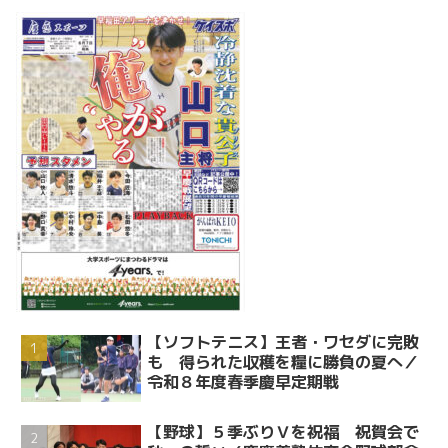
【ソフトテニス】王者・ワセダに完敗
も 得られた収穫を糧に勝負の夏へ／
令和８年度春季慶早定期戦
【野球】５季ぶりＶを祝福 祝賀会で