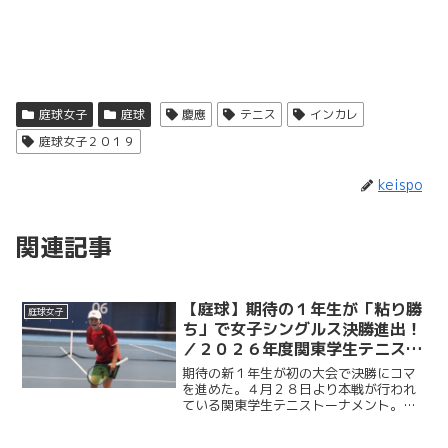
庭球女子
庭球
慶應
テニス
インカレ
庭球女子２０１９
keispo
関連記事
【庭球】期待の１年生が「粘り勝
庭球女子
ち」で女子シングルス決勝進出！
／２０２６年度関東学生テニスト
ーナメント
期待の新１年生が初の大会で決勝にコマ
を進めた。４月２８日より本戦が行われ
ている関東学生テニストーナメント。大
会８日目となる５月４日、最高気温２６
度と、ゴールデンウイークとは思えぬ暑