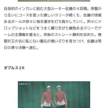
自身初のインカレに挑む大型ルーキー佐藤の４回戦。序盤か
ら互いにコースを狙った激しいラリーが続くも、佐藤の球威
あるボールが徐々に相手選手を打ち負かしていく。所々にド
ロップショットなどをうまく織り交ぜた緩急あるラリーでゲ
ームの主導権を握ると、余裕のストレート勝利を収めた。春
関女王の名に恥じない盤石の戦いぶりを見せつけ、佐藤は明
日の準々決勝へ進む。
ダブルス２R