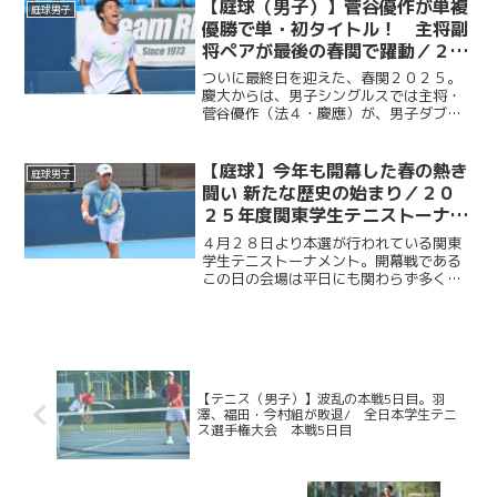
今回は女子部４年生である、主将・大橋
【庭球（男子）】菅谷優作が単複
庭球男子
麗美華選手（総４・光明...
優勝で単・初タイトル！ 主将副
将ペアが最後の春関で躍動／２０
２５年関東学生テニストーナメン
ついに最終日を迎えた、春関２０２５。
ト大会（春関）
慶大からは、男子シングルスでは主将・
菅谷優作（法４・慶應）が、男子ダブル
スは菅谷優作（主将）・有本響（副将／
総４・慶應）ペアが決勝に駒を進めた。
シングルス決勝は、菅谷の１セットダウ
【庭球】今年も開幕した春の熱き
庭球男子
ンからスタート。それでも...
闘い 新たな歴史の始まり／２０
２５年度関東学生テニストーナメ
ント
４月２８日より本選が行われている関東
学生テニストーナメント。開幕戦である
この日の会場は平日にも関わらず多くの
選手や観客であふれかえっていた。朝か
ら空は厚い雨雲に覆われ若干の涼しさを
感じさせるも、そんな天気とは対照的に
熱気と歓喜にあふれる有明...
【テニス（男子）】波乱の本戦5日目。羽
澤、福田・今村組が敗退/ 全日本学生テニ
ス選手権大会 本戦5日目