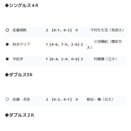
◆シングルス４R
〇
佐藤南帆
2 {6-1、6-2} 0
千村もも花（筑波大）
小池颯紀（園田女
●
向井マリア
1 {4-6、7-5、2-6} 2
大）
●
平田歩
1 {6-4、2-6、0-6} 2
村橋舞（立大）
◆ダブルス3R
〇 佐藤・永田
2 {6-2、6-1} 0
板谷・橘（日大）
◆ダブルス２R