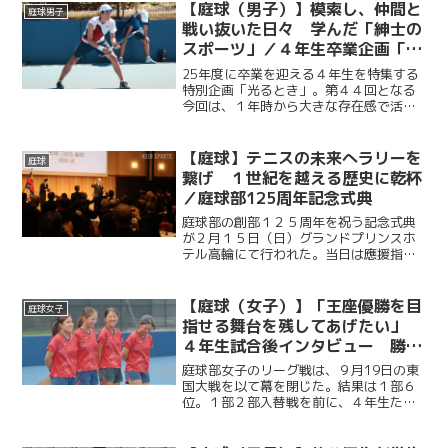
さに加え最大１０メートルの強風が吹い
【庭球（男子）】模索し、仲間と
庭球男子
たこの日、内藤悠香（総政...
戦い抜いた日々 学んだ「紳士の
スポーツ」／４年生卒業企画「光
るとき」 No.44・菅谷優作
25年度に卒業を迎える４年生を特集する
特別企画「光るとき」。第４４回となる
今回は、１年時から大きな存在感で活躍
し続けた菅谷優作（法４・慶應）。その
活躍の裏にある葛藤と努力。引退した今
だからこそ語れるその思いに迫る。
【庭球】テニスの未来へラリーを
庭球
繋げ １世紀を越える歴史に乾杯
／庭球部125周年記念式典
庭球部の創部１２５周年を祝う記念式典
が２月１５日（日）グランドプリンスホ
テル高輪にて行われた。当日は應援指導
部をはじめ、庭球部OBの伊藤公平塾長な
ど多くのOB、OGや慶大関係者が集ま
り、慶大庭球部の映えある実績と輝かし
【庭球（女子）】「王座優勝を目
庭球女子
い未来を象徴するような...
指せる舞台を残してあげたい」
４年生試合後インタビュー 勝利
掴めず１部６位で入替戦へ／関東
庭球部女子のリーグ戦は、９月19日の東
大学テニスリーグ1部vs東国大
国大戦を以て幕を閉じた。結果は１部６
位。１部２部入替戦を前に、４年生たち
は何を思うのか。リーグ戦を戦い終え、
入替戦を控える彼女たちの想いに迫る。