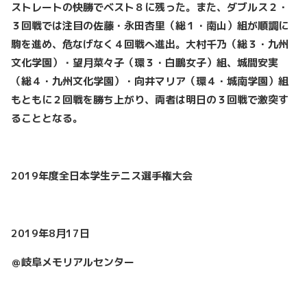
ストレートの快勝でベスト８に残った。また、ダブルス２・
３回戦では注目の佐藤・永田杏里（総１・南山）組が順調に
駒を進め、危なげなく４回戦へ進出。大村千乃（総３・九州
文化学園）・望月菜々子（環３・白鵬女子）組、城間安実
（総４・九州文化学園）・向井マリア（環４・城南学園）組
もともに２回戦を勝ち上がり、両者は明日の３回戦で激突す
ることとなる。
2019年度全日本学生テニス選手権大会
2019年8月17日
＠岐阜メモリアルセンター