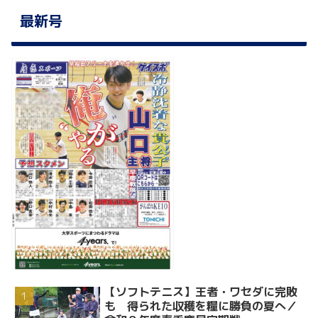
最新号
【ソフトテニス】王者・ワセダに完敗
も 得られた収穫を糧に勝負の夏へ／