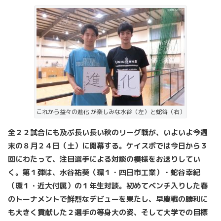
これから益々の進化 が楽しみな水谷（左）と蛇谷（右）
全２２試合にも及ぶ長い長い秋のリーグ戦が、いよいよ今週
末の８月２４日（土）に開幕する。ケイスポでは今日から３
回にわたって、注目選手による対談の模様をお送りしてい
く。第１弾は、水谷祐葵（環１・四日市工業）・蛇谷幸紀
（環１・近大付属）の１年生対談。初めてベンチ入りした春
のトーナメントで鮮烈なデビューを果たし、早慶戦の勝利に
も大きく貢献した２選手の等身大の姿、そして大学での目標