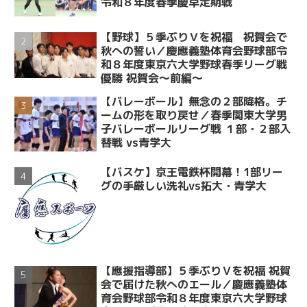
令和８年度春季慶早定期戦
【野球】５季ぶりＶを祝福 祝賀会で
秋への誓い／慶應義塾体育会野球部令
和８年度東京六大学野球春季リーグ戦
優勝 祝賀会～前編～
【バレーボール】無念の２部降格。チ
ームの形を取り戻せ／春季関東大学男
子バレーボールリーグ戦 １部・２部入
替戦 vs青学大
【バスケ】京王電鉄杯開幕！1部リー
グの手厳しい洗礼vs拓大・青学大
【應援指導部】５季ぶりＶを祝福 祝賀
会で届けた秋へのエール／慶應義塾体
育会野球部令和８年度東京六大学野球