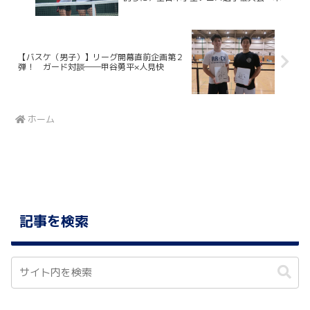
７日目
【バスケ（男子）】リーグ開幕直前企画第２
弾！ ガード対談――甲谷勇平×人見快
ホーム
記事を検索