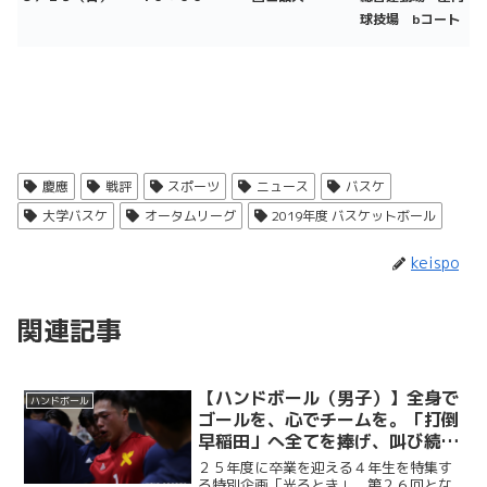
球技場 bコート
慶應
戦評
スポーツ
ニュース
バスケ
大学バスケ
オータムリーグ
2019年度 バスケットボール
keispo
関連記事
【ハンドボール（男子）】全身で
ハンドボール
ゴールを、心でチームを。「打倒
早稲田」へ全てを捧げ、叫び続け
た勝利への執念。全身でゴールを
２５年度に卒業を迎える４年生を特集す
死守した主将の矜持／４年生卒業
る特別企画「光るとき」。第２６回とな