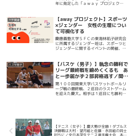
年に発足した「ａｗａｙ プロジェク
ト」。スポーツとジェンダーに関するイ
ベントの開催し、日々ＳＮＳでの情報発
信を行っている。プロジェクトの一環と
【away プロジェクト】スポーツ
大学関連
して、メンバー達を中心に「...
×ジェンダー 女性の生理につい
て可視化する
慶應義塾大学ＳＦＣの東海林祐子研究会
に所属するジェンダー班は、スポーツと
ジェンダーに関するイベントの開催、Ｓ
ＮＳの発信を行う「ａｗａｙ プロジェク
ト」を２０２２年に発足させた。
【バスケ（男子）】執念の勝利で
バスケ男子
リーグ最終戦を締めくくるも あ
と一歩届かず２部昇格逃す／関東
大学バスケットボールリーグ戦
第１００回関東大学バスケットボールリ
ーグ戦の最終戦、２巡目のラストゲーム
を迎えた慶大。相手は１巡目にも勝利し
た学習院大だ。２部昇格の目標を胸に、
この最終戦も勝利で締めくくりたいとこ
ろ。試合序盤から主将の林泰我（経４・
慶應志木）を中心に粘り強...
【テニス（女子）】慶大勢が全勝！ダブルス
決勝戦は大村・望月組と佐藤・永田組の同士
討ちに／全日本学生テニス選手権大会 本戦