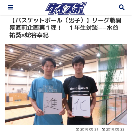
【バスケットボール（男子）】リーグ戦開
幕直前企画第１弾！ １年生対談−−水谷
祐葵×蛇谷幸紀
2019.08.21
2019.08.22