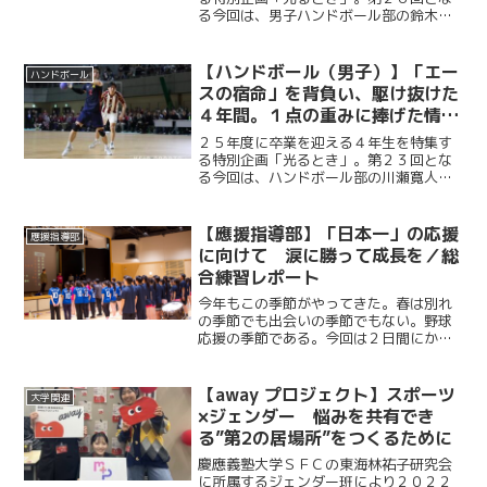
る今回は、男子ハンドボール部の鈴木悠
企画「光るとき」 No.26 鈴木悠
斗（環４・桐光）。鍛え上げた肉体を武
斗
器に、圧倒的なフィジカルの強さを活か
した全身を投げ出すセーブで幾度となく
【ハンドボール（男子）】「エー
ハンドボール
チームを救ってきた。２年...
スの宿命」を背負い、駆け抜けた
４年間。１点の重みに捧げた情熱
の軌跡。／４年生卒業企画「光る
２５年度に卒業を迎える４年生を特集す
とき」 No.23 川瀬寛人
る特別企画「光るとき」。第２３回とな
る今回は、ハンドボール部の川瀬寛人
（経４・慶應）。ハンドボール部の「点
取り屋」として、常に相手の脅威であり
続けた川瀬。怪我に泣かされた下級生時
【應援指導部】「日本一」の応援
應援指導部
代を経て、チームの浮沈を背...
に向けて 涙に勝って成長を／総
合練習レポート
今年もこの季節がやってきた。春は別れ
の季節でも出会いの季節でもない。野球
応援の季節である。今回は２日間にかけ
て行われた総合練習。本番を想定した２
日目は、「日本一」の応援をめざすスペ
シャリストたちが慶立戦での勝利に向け
【away プロジェクト】スポーツ
大学関連
て、燃え上がるような練習...
×ジェンダー 悩みを共有でき
る”第2の居場所”をつくるために
慶應義塾大学ＳＦＣの東海林祐子研究会
に所属するジェンダー班により２０２２