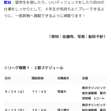
蛇谷
：留学生を倒したり、いいディフェンスをしたり自分の
仕事をしっかりとして、４年生が気持ちよくプレーできるよ
うに、一部昇格へ貢献できるように頑張ります！
（取材：佐藤有、写真：船田千紗）
☆リーグ戦第１・２節スケジュール
日付
開始時刻
対戦相手
会場
駒沢オリンピック
８／２４（土）
１１：４０
明星大
総合運動場 屋内
球技場 bコート
駒沢オリンピック
８／２５（日）
１０：００
国士舘大
総合運動場 屋内