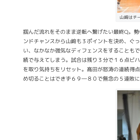
山﨑はチ
掴んだ流れをそのまま逆転へ繋げたい最終Q。勢
ンドチャンスから山﨑も３ポイントを決め、ぐっ
い、なかなか強気なディフェンスをすることもで
続で与えてしまう。試合は残り３分で１６点ビハ
を取り気持ちをリセット。髙田が怒涛の連続得点
め切ることはできず６９―８０で無念の５連敗に