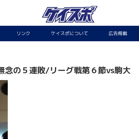
リンク
ケイスポについて
広告掲載
念の５連敗/リーグ戦第６節vs駒大