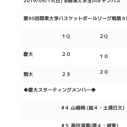
2019/09/15(日) @駒澤大学玉川キャンパス
第95回関東大学バスケットボールリーグ戦第６
１
Q
２
Q
慶大
２０
１０
２０
駒大
２３
◆
慶大スターティングメンバ
―
◆
#４
山﨑純
(総
４・土浦日大
)
#５
髙田淳貴
(環
４・城東
)