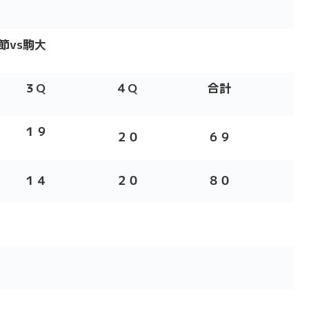
節vs駒大
３
Q
４
Q
合計
１９
２０
６９
１４
２０
８０