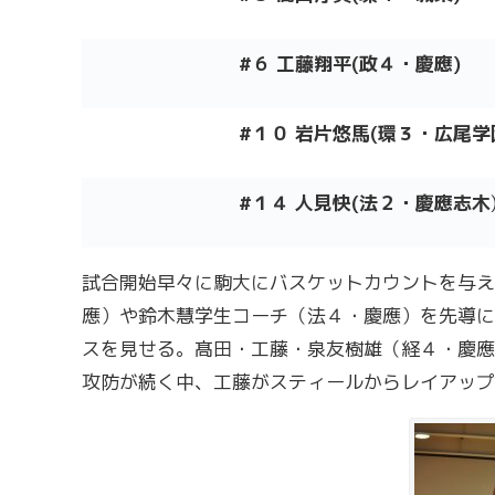
#６ 工藤翔平
(政
４・慶應
)
#１０
岩片悠馬(環３・広尾学
#１４
人見快
(法２
・慶應志木
試合開始早々に駒大にバスケットカウントを与え
應）や鈴木慧学生コーチ（法４・慶應）を先導に
スを見せる。髙田・工藤・泉友樹雄（経４・慶應
攻防が続く中、工藤がスティールからレイアップ