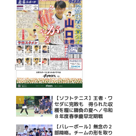
【ソフトテニス】王者・ワ
セダに完敗も 得られた収
穫を糧に勝負の夏へ／令和
８年度春季慶早定期戦
【バレーボール】無念の２
部降格。チームの形を取り