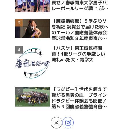
戻せ／春季関東大学男子バ
レーボールリーグ戦 １部・
２部入替戦 vs青学大
【應援指導部】５季ぶりＶ
を祝福 祝賀会で届けた秋へ
のエール／慶應義塾体育会
野球部令和８年度東京六大
学野球春季リーグ戦優勝 祝
【バスケ】京王電鉄杯開
賀会～後編～
幕！1部リーグの手厳しい
洗礼vs拓大・青学大
【ラグビー】世代を超えて
繋がる黒黄の血 ブライン
ドラグビー体験会も開催／
第５９回慶應義塾體育會蹴
球部ラグビー祭