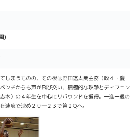
園)
)
てしまうものの、その後は野田遼太朗主務（政４・慶
ベンチからも声が飛び交い、積極的な攻撃とディフェン
志木）の４年生を中心にリバウンドを獲得。一進一退の
を速攻で決め２０―２３で第２Qへ。