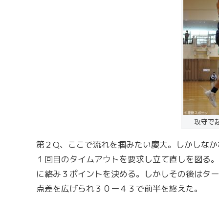
攻守で
第２Q、ここで流れを掴みたい慶大。しかしなか
１回目のタイムアウトを要求し立て直しを図る。
に絡み３ポイントを決める。しかしその後はター
点差を広げられ３０ー４３で前半を終えた。