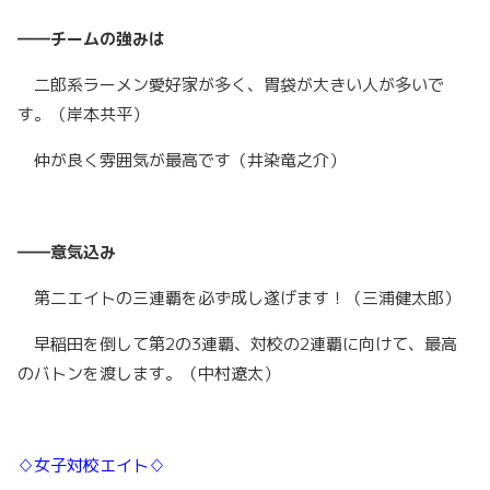
――チームの強みは
二郎系ラーメン愛好家が多く、胃袋が大きい人が多いで
す。（岸本共平）
仲が良く雰囲気が最高です（井染竜之介）
――意気込み
第二エイトの三連覇を必ず成し遂げます！（三浦健太郎）
早稲田を倒して第2の3連覇、対校の2連覇に向けて、最高
のバトンを渡します。（中村遼太）
♢女子対校エイト♢