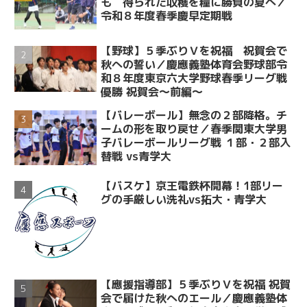
も 得られた収穫を糧に勝負の夏へ／
令和８年度春季慶早定期戦
【野球】５季ぶりＶを祝福 祝賀会で
秋への誓い／慶應義塾体育会野球部令
和８年度東京六大学野球春季リーグ戦
優勝 祝賀会～前編～
【バレーボール】無念の２部降格。チ
ームの形を取り戻せ／春季関東大学男
子バレーボールリーグ戦 １部・２部入
替戦 vs青学大
【バスケ】京王電鉄杯開幕！1部リー
グの手厳しい洗礼vs拓大・青学大
【應援指導部】５季ぶりＶを祝福 祝賀
会で届けた秋へのエール／慶應義塾体