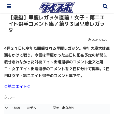
【端艇】早慶レガッタ直前！女子・第二エ
イト選手コメント集／第９３回早慶レガッ
タ
2024.04.20
4月２１日に今年も開催される早慶レガッタ。今年の慶大は連
覇をかけて戦う。今回は早慶がった当日に配布予定の新聞に
載せきれなかった対校エイト出場選手のコメント全文と第
二・女子エイト出場選手のコメントを２日に分けて掲載。2日
目は女子・第二エイト選手のコメント集です。
♢第二エイト♢
クルー
シート位置
選手名
学年・出身高校