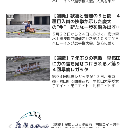
本ローイング選手権大会。入賞を果たし
た慶應義塾大学の４種目の選手たちが、
それぞれのレースを振り返り、勝利に込
めた思いを語った。挑戦を貫く揺るぎな
【端艇】歓喜と苦難の３日間 ４
端艇
い意志とチームの深い結束...
種目入賞の快挙が示した慶大
の”今” 新たな一歩を踏み出す／
第１０３回全日本ローイング選手
５月２２日から２４日にかけて、海の森
権大会
水上競技場で開催された第１０３回全日
本ローイング選手権大会。朝方に薄く広
がっていた雲は次第に姿を消し、正午に
は夏の訪れを感じさせる快晴の空の下、
選手たちは渾身の力をオールに込めた。
【端艇】７年ぶりの完敗 早稲田
端艇
早慶レガッタ後、初めての...
に力の差を見せつけられる／第９
４回早慶レガッタ
第９４回早慶レガッタが１３日、東京
都・隅田川で開催され、早稲田大学が女
子エイト・第二エイト・対校エイトすべ
ての種目で勝利。７年ぶりとなる完全優
勝を果たした。雨が降り続き、波が大き
く荒れる悪条件の中、慶應義塾大学は懸
命のレースを見せたが、最後...
【端艇】早慶レガッタ直前！対校エイト選手