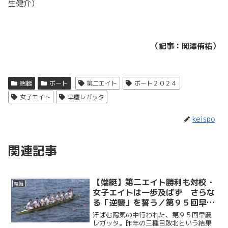
生健介）
（記事：岡澤侑祐）
端艇
ボート
第二エイト
ボート２０２４
女子エイト
早慶レガッタ
keispo
関連記事
【端艇】第二エイト勝利も対校・
端艇
女子エイトは一歩及ばず さらな
る「逆襲」を誓う／第９５回早慶
レガッタ
汗ばむ陽気の中行われた、第９５回早慶
レガッタ。昨年の三種目敗北という結果