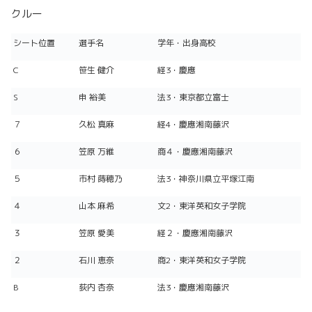
クルー
シート位置
選手名
学年・出身高校
C
笹生 健介
経3・慶應
S
申 裕美
法3・東京都立富士
７
久松 真麻
経4・慶應湘南藤沢
６
笠原 万維
商４・慶應湘南藤沢
５
市村 蒔穂乃
法3・神奈川県立平塚江南
４
山本 麻希
文2・東洋英和女子学院
３
笠原 愛美
経２・慶應湘南藤沢
２
石川 恵奈
商2・東洋英和女子学院
B
荻内 杏奈
法3・慶應湘南藤沢