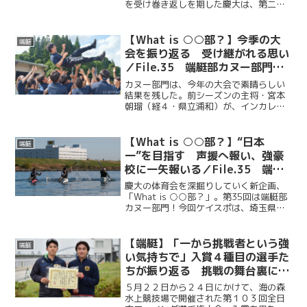
を受け巻き返しを期した慶大は、第二エ
イトで勝利を収めたものの、対校エイト
と女子エイトでは惜しくも敗れた。「逆
襲」へ向け、さらなる努力を誓った。
【What is ○○部？】今季の大
端艇
会を振り返る 受け継がれる思い
／File.35 端艇部カヌー部門
（後編）
カヌー部門は、今年の大会で素晴らしい
結果を残した。前シーズンの主将・宮本
朝瑠（経４・県立浦和）が、インカレの
優勝、関カレで三冠を見事に果たした。
他の部員も健闘し、良好な結果を収め
た。それは、日々全身全霊で練習に励む
【What is ○○部？】“日本
端艇
彼らと、一意専心でサポート...
一”を目指す 声援へ報い、強豪
校に一矢報いる／File.35 端艇
部カヌー部門（前編）
慶大の体育会を深掘りしていく新企画、
「What is ○○部？」。第35回は端艇部
カヌー部門！今回ケイスポは、埼玉県戸
田公園で寮生活を送りながら、荒川で練
習を行っているカヌー部門の水上練習を
取材し、主将・大久保龍（法３・開
【端艇】「一から挑戦者という強
端艇
成）、女子漕手・松...
い気持ちで」入賞４種目の選手た
ちが振り返る 挑戦の舞台裏に込
めた思い／第１０３回全日本ロー
５月２２日から２４日にかけて、海の森
イング選手権大会
水上競技場で開催された第１０３回全日