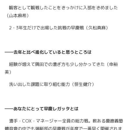
観客として観戦したことをきっかけに入部をきめました
（山本麻希）
2・3年生だけで出場した挑戦の早慶戦（久松真麻）
――去年と比べ進化していると思うところは
経験が増えて隅田での漕ぎ方も少し分かってきた（申裕
美）
洗い出した課題に取り組む能力（笹生健介）
――あなたにとって早慶レガッタとは
漕手・COX・マネージャー全員の総力戦。数ある慶應義塾
體育會の中でも端艇部の早慶戦が年度で一番早く開催されま