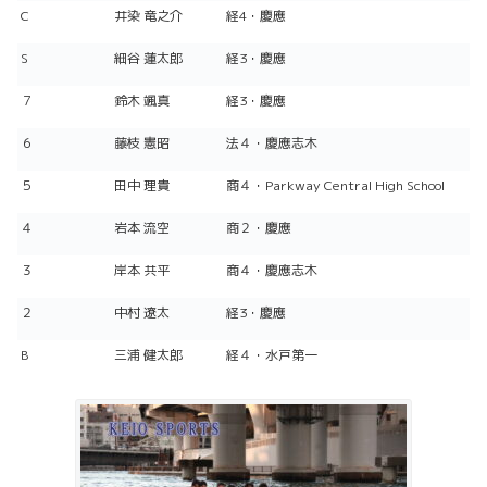
C
井染 竜之介
経4・慶應
S
細谷 蓮太郎
経3・慶應
７
鈴木 颯真
経3・慶應
６
藤枝 憲昭
法４・慶應志木
５
田中 理貴
商４・Parkway Central High School
４
岩本 流空
商２・慶應
３
岸本 共平
商４・慶應志木
２
中村 遼太
経3・慶應
B
三浦 健太郎
経４・水戸第一