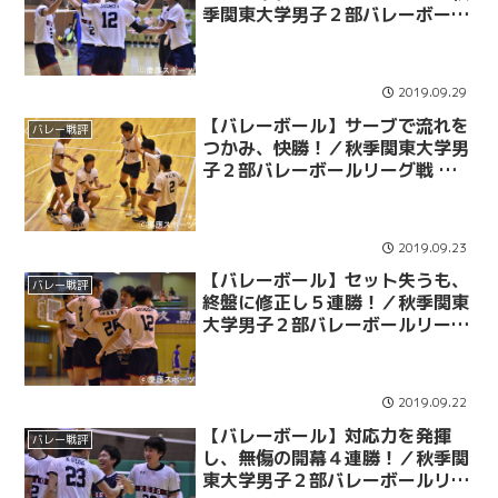
季関東大学男子２部バレーボール
リーグ戦 第７戦 ｖｓ国際武道大
2019.09.29
【バレーボール】サーブで流れを
バレー戦評
つかみ、快勝！／秋季関東大学男
子２部バレーボールリーグ戦 第
６戦 ｖｓ立正大
2019.09.23
【バレーボール】セット失うも、
バレー戦評
終盤に修正し５連勝！／秋季関東
大学男子２部バレーボールリーグ
戦 第５戦 ｖｓ立大
2019.09.22
【バレーボール】対応力を発揮
バレー戦評
し、無傷の開幕４連勝！／秋季関
東大学男子２部バレーボールリー