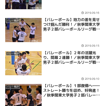
グ戦 第４戦 ｖｓ中央学院大
2019.09.16
【バレーボール】地力の差を見せ
バレー戦評
つけ掴んだ勝利！／秋季関東大学
男子２部バレーボールリーグ戦
第３戦 ｖｓ平成国際大
2019.09.15
【バレーボール】２年の活躍光
バレー戦評
り、開幕２連勝！／秋季関東大学
男子２部バレーボールリーグ戦
第２戦 ｖｓ山梨大
2019.09.10
【バレーボール】１部復帰へ――
バレー戦評
ストレート勝ちを収め、好発進！
／秋季関東大学男子２部バレーボ
ールリーグ戦 第１戦 ｖｓ桜美林
大