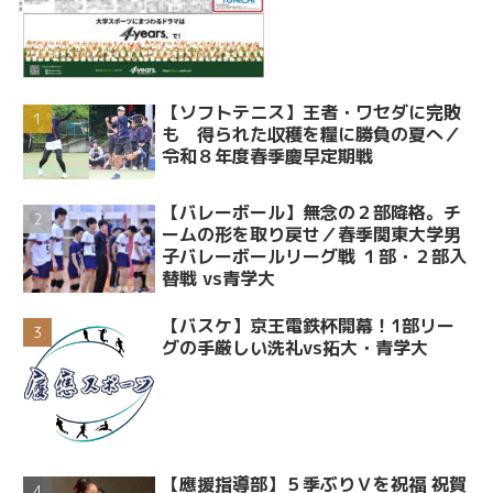
【ソフトテニス】王者・ワセダに完敗
も 得られた収穫を糧に勝負の夏へ／
令和８年度春季慶早定期戦
【バレーボール】無念の２部降格。チ
ームの形を取り戻せ／春季関東大学男
子バレーボールリーグ戦 １部・２部入
替戦 vs青学大
【バスケ】京王電鉄杯開幕！1部リー
グの手厳しい洗礼vs拓大・青学大
【應援指導部】５季ぶりＶを祝福 祝賀