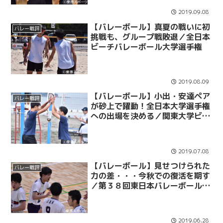
2019.09.08
【バレーボール】真夏の戦いに初
バレー戦評
挑戦も、グループ戦敗退／全日本
ビーチバレーボール大学選手権
2019.08.09
【バレーボール】小出・安達ペア
バレー戦評
が砂上で躍動！全日本大学選手権
への出場を決める／関東大学ビー
チバレーボール選手権
2019.07.08
【バレーボール】見せつけられた
バレー戦評
力の差・・・今秋での復活を期す
／第３８回東日本バレーボール大
学選手権 ２回戦 ｖｓ中大
2019.06.28