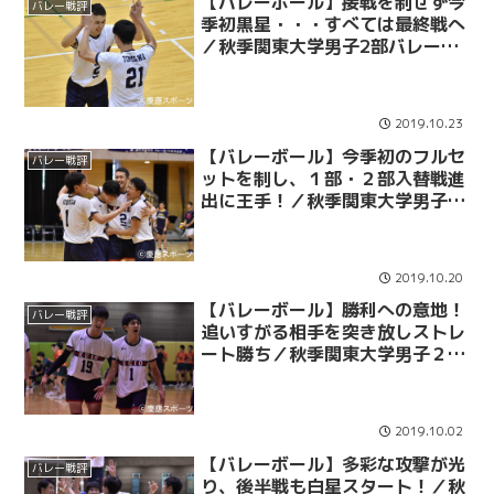
【バレーボール】接戦を制せず今
バレー戦評
季初黒星・・・すべては最終戦へ
／秋季関東大学男子2部バレーボ
ールリーグ戦 第１０戦 ｖｓ法大
2019.10.23
【バレーボール】今季初のフルセ
バレー戦評
ットを制し、１部・２部入替戦進
出に王手！／秋季関東大学男子２
部バレーボールリーグ戦 第９戦
ｖｓ大東大
2019.10.20
【バレーボール】勝利への意地！
バレー戦評
追いすがる相手を突き放しストレ
ート勝ち／秋季関東大学男子２部
バレーボールリーグ戦 第８戦 ｖ
ｓ亜大
2019.10.02
【バレーボール】多彩な攻撃が光
バレー戦評
り、後半戦も白星スタート！／秋