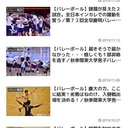
2019.11.25
【バレーボール】課題が見えた２
バレー戦評
試合。全日本インカレでの躍動を
誓う／第７２回全早慶明バレーボ
ール定期戦
2019.11.12
【バレーボール】届きそうで届か
バレー戦評
なかった・・・惜しくも１部昇格
を逃す／秋季関東大学男子バレー
ボールリーグ戦 １部・２部入替
戦 ｖｓ専大
2019.11.06
【バレーボール】慶大の力、ここ
バレー戦評
に結実！劣勢はねのけ、入替戦出
場を決める！／秋季関東大学男子
２部バレーボールリーグ戦 最終
戦 ｖｓ国士館大
2019.10.27