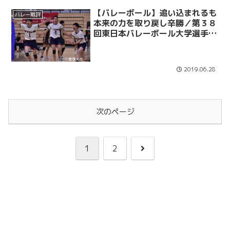
【バレーボール】追い込まれるも
バレー戦評
本来の力を取り戻し辛勝／第３８
回東日本バレーボール大学選手権
１回戦 ｖｓ大東大
2019.06.28
次のページ
次
1
2
へ