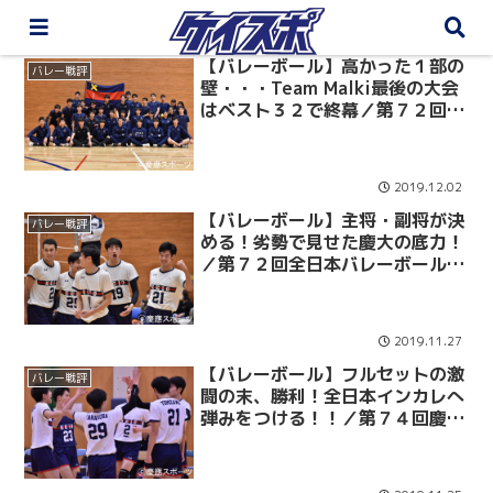
【バレーボール】高かった１部の
バレー戦評
壁・・・Team Malki最後の大会
はベスト３２で終幕／第７２回全
日本バレーボール大学男子選手権
２回戦 ｖｓ筑波大
2019.12.02
【バレーボール】主将・副将が決
バレー戦評
める！劣勢で見せた慶大の底力！
／第７２回全日本バレーボール大
学男子選手権 １回戦 ｖｓ大体大
2019.11.27
‪【バレーボール】フルセットの激
バレー戦評
闘の末、勝利！全日本インカレへ
弾みをつける！！／第７４回慶関