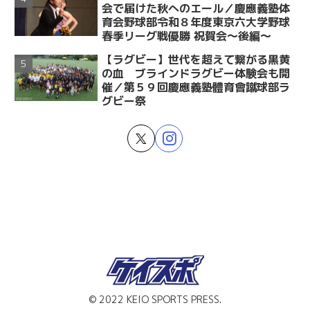
会で届けた秋へのエール／慶應義塾体
育会野球部令和８年度東京六大学野球
春季リーグ戦優勝 祝賀会～後編～
【ラグビー】世代を超えて繋がる黒黄
の血 ブラインドラグビー体験会も開
催／第５９回慶應義塾體育會蹴球部ラ
グビー祭
© 2022 KEIO SPORTS PRESS.