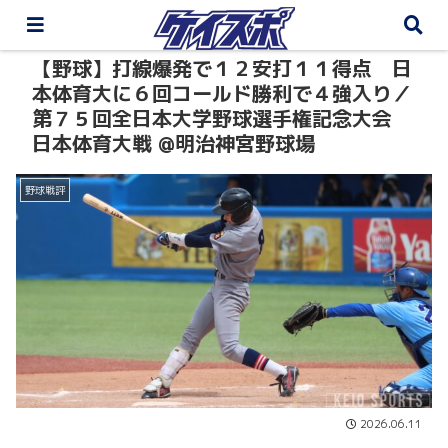
【野球】打線爆発で１２安打１１得点 日
本体育大に６回コールド勝利で４強入り／
第７５回全日本大学野球選手権記念大会
日本体育大戦 @明治神宮野球場
野球戦評
2026.06.11