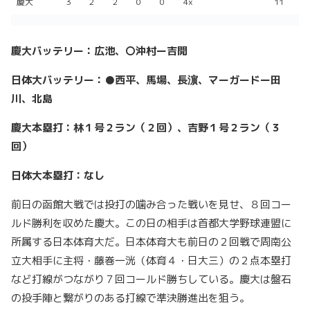
慶大
3
2
2
0
0
4x
11
慶大バッテリー：広池、〇沖村ー吉開
日体大バッテリー：●西平、馬場、長濵、マーガード
ー田
川、北島
慶大本塁打：林１号２ラン（２回）、吉野１号２ラン（３
回）
日体大本塁打：なし
前日の函館大戦では投打の噛み合った戦いを見せ、８回コー
ルド勝利を収めた慶大。この日の相手は首都大学野球連盟に
所属する日本体育大だ。日本体育大も前日の２回戦で周南公
立大相手に主将・藤巻一洸（体育４・日大三）の２点本塁打
など打線がつながり７回コールド勝ちしている。慶大は盤石
の投手陣と繋がりのある打線で準決勝進出を狙う。