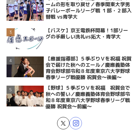
ームの形を取り戻せ／春季関東大学男
子バレーボールリーグ戦 １部・２部入
替戦 vs青学大
【バスケ】京王電鉄杯開幕！1部リー
グの手厳しい洗礼vs拓大・青学大
【應援指導部】５季ぶりＶを祝福 祝賀
会で届けた秋へのエール／慶應義塾体
育会野球部令和８年度東京六大学野球
春季リーグ戦優勝 祝賀会～後編～
【野球】５季ぶりＶを祝福 祝賀会で
秋への誓い／慶應義塾体育会野球部令
和８年度東京六大学野球春季リーグ戦
優勝 祝賀会～前編～