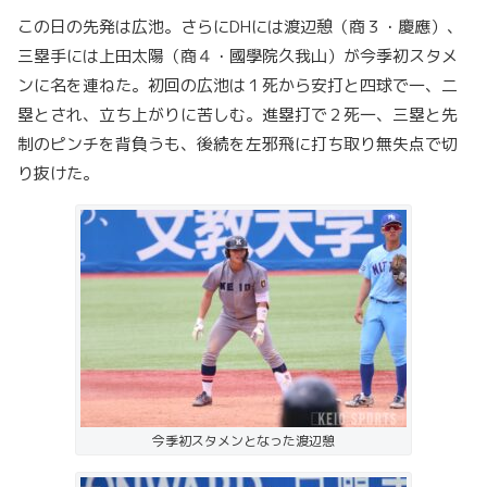
この日の先発は広池。さらにDHには渡辺憩（商３・慶應）、
三塁手には上田太陽（商４・國學院久我山）が今季初スタメ
ンに名を連ねた。初回の広池は１死から安打と四球で一、二
塁とされ、立ち上がりに苦しむ。進塁打で２死一、三塁と先
制のピンチを背負うも、後続を左邪飛に打ち取り無失点で切
り抜けた。
今季初スタメンとなった渡辺憩