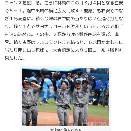
チャンスを広げる。さらに林純のこの日３打点目となる左安
で８－１。途中出場の横地広太（政４・慶應）も右安でつな
ぎ１死満塁に。続く今津の右中間の当たりは２点適時打とな
り、残り１点でサヨナラコールド勝利というところまで相手
を追い詰める。その後、２死から渡辺憩が四球を選び、満
塁。続く吉野はフルカウントまで粘ると、６球目が太ももに
当たり押し出し死球に。大会規定により６回コールド勝利を
果たした。
準決勝へ駒を進める