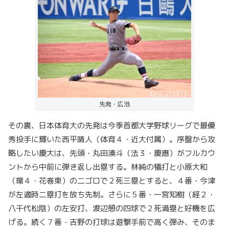
先発・広池
その裏、日本体育大の先発は今季首都大学野球リーグで最優
秀投手に輝いた西平晴人（体育４・近大付属）。序盤から攻
略したい慶大は、先頭・丸田湊斗（法３・慶應）がフルカウ
ントから中前に弾き返し出塁する。林純の犠打と小原大和
（環４・花巻東）の二ゴロで２死三塁とすると、４番・今津
が左適時二塁打を放ち先制。さらに５番・一宮知樹（経２・
八千代松陰）の左安打、渡辺憩の四球で２死満塁と好機を広
げる。続く７番・吉野の打球は遊撃手前で高く弾み、そのま