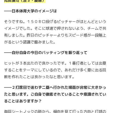
丸田湊斗（法３・慶應）
――日本体育大学のイメージは
そうですね。１５０キロ投げるピッチャーがほとんどという
イメージでした。そこに球速で押されないよう、チームで共
有しました。昨日のピッチャーよりもスピード感が一段階上
がるという認識で臨みました。
――自分自身の今日のバッティングを振り返って
ヒットが３本出たので良かったです。１番打者としては出塁
することをテーマにしているので、あれだけ多く塁に出る回
数を作れたことは良かったなと思います。
――２打席目で迷わず二塁へ行かれた場面が非常に大きかっ
たと思います。ご自身で徹底されていることや意識されてい
ることはありますか？
毎回シートノックの時から、傾向を見て打った方向と打球の