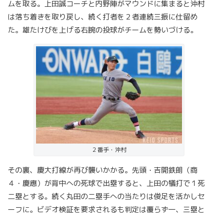
ムを取る。上田誠コーチと内野陣がマウンドに集まると沖村
は落ち着きを取り戻し、続く打者を２者連続三振に仕留め
た。雄たけびを上げる右腕の投球がチームを勢いづける。
２番手・沖村
その裏、慶大打線が再び襲いかかる。先頭・吉開鉄朗（商
４・慶應）が背中への死球で出塁すると、上田の犠打で１死
二塁とする。続く丸田の二塁手への当たりは俊足を活かしセ
ーフに。ビデオ検証を要求されるも判定は覆らず一、三塁と