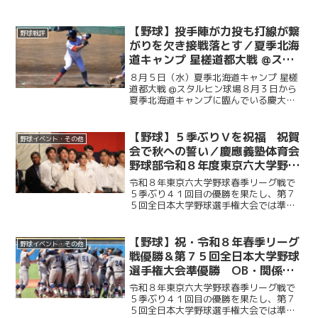
道キャンプに臨んでいる慶大。この日は
北海道の独立リーグである北海道フロン
ティアリーグの選抜チームと試合を行っ
【野球】投手陣が力投も打線が繋
野球戦評
た。初回に今津慶介（総４...
がりを欠き接戦落とす／夏季北海
道キャンプ 星槎道都大戦 @スタ
ルヒン球場
８月５日（水）夏季北海道キャンプ 星槎
道都大戦 @スタルヒン球場８月３日から
夏季北海道キャンプに臨んでいる慶大。
この日はキャンプ初試合で星槎道都大戦
との一戦。２回と４回に先発・沖村要
（商４・慶應）が相手打線に得点を許
【野球】５季ぶりＶを祝福 祝賀
野球イベント・その他
し、２点を追う展開に。そ...
会で秋への誓い／慶應義塾体育会
野球部令和８年度東京六大学野球
春季リーグ戦優勝 祝賀会～前編
令和８年東京六大学野球春季リーグ戦で
～
５季ぶり４１回目の優勝を果たし、第７
５回全日本大学野球選手権大会では準優
勝を成し遂げた慶大。その快挙を祝う祝
賀会が開催され、ＯＢや関係者ら多くの
人が集まり、選手たちの健闘をたたえ
【野球】祝・令和８年春季リーグ
野球イベント・その他
た。前編では、堀井監督の挨...
戦優勝＆第７５回全日本大学野球
選手権大会準優勝 OB・関係者
からのお祝いメッセージ
令和８年東京六大学野球春季リーグ戦で
５季ぶり４１回目の優勝を果たし、第７
５回全日本大学野球選手権大会では準優