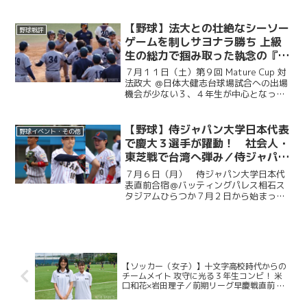
勝を成し遂げた慶大。優勝号外発行にあ
たり、慶應義塾体育会野球部OBや関係者
の皆様から、現役選手たちへ温かい祝福
【野球】法大との壮絶なシーソー
野球戦評
のメッセージをお寄せい...
ゲームを制しサヨナラ勝ち 上級
生の総力で掴み取った執念の『一
勝』／第９回MatureCup・法大
７月１１日（土）第９回 Mature Cup 対
戦
法政大 ＠日体大健志台球場試合への出場
機会が少ない３、４年生が中心となって
戦うMature Cup。本大会に出場する慶大
は、法大との一戦に臨んだ。試合は法大
に２度追い付く粘りを見せると、１点ビ...
【野球】侍ジャパン大学日本代表
野球イベント・その他
で慶大３選手が躍動！ 社会人・
東芝戦で台湾へ弾み／侍ジャパン
大学日本代表直前合宿５日目
７月６日（月） 侍ジャパン大学日本代
表直前合宿＠バッティングパレス相石ス
タジアムひらつか７月２日から始まった
侍ジャパン大学代表の直前合宿。慶大か
らは今津慶介（総４・旭川東）、渡辺和
大（商４・高松商業）、林純司（環３・
報徳学園）の３選手が選出...
【ソッカー（女子）】十文字高校時代からの
チームメイト 攻守に光る３年生コンビ！ 米
口和花×岩田理子／前期リーグ早慶戦直前 対
談インタビュー企画第２弾