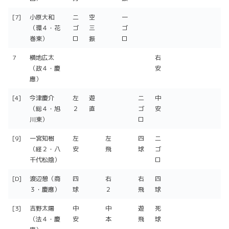
[7]
小原大和
二
空
一
（環４・花
ゴ
三
ゴ
巻東）
ロ
振
ロ
7
横地広太
右
（政４・慶
安
應）
[4]
今津慶介
左
遊
二
中
（総４・旭
２
直
ゴ
安
川東）
ロ
[9]
一宮知樹
左
左
四
二
（経２・八
安
飛
球
ゴ
千代松陰）
ロ
[D]
渡辺憩（商
四
右
右
四
３・慶應）
球
２
飛
球
[3]
吉野太陽
中
中
遊
死
（法４・慶
安
本
飛
球