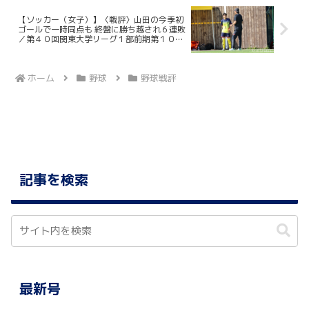
【ソッカー（女子）】〈戦評〉山田の今季初
ゴールで一時同点も 終盤に勝ち越され６連敗
／第４０回関東大学リーグ１部前期第１０
節 VS日本大学
ホーム
野球
野球戦評
記事を検索
最新号