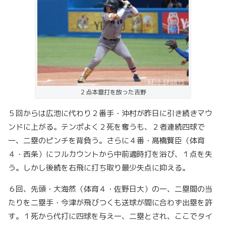
２点本塁打を放った吉野
５回からは広池に代わり２番手・沖村が昨日に引き続きマウ
ンドに上がる。テンポよく２死を奪うも、２者連続四球で
一、二塁のピンチを背負う。さらに４番・髙橋賢臣（体育
４・西条）にフルカウントから中前適時打を浴び、１点を失
う。しかし後続を右飛に打ち取り最少失点に抑える。
６回、先頭・大海然（体育４・佐野日大）の一、二塁間の当
たりを二塁手・今津が飛びつくも送球が間に合わず出塁を許
す。１死から代打に四球を与え一、二塁とされ、ここでタイ