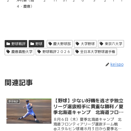
2
沖村要（商
2
11
51
2
0
3
2
1
1
４・慶應）
野球戦評
野球
慶大野球部
大学野球
東京六大学
慶應義塾大学
野球戦評２０２６
全日本大学野球選手権
keispo
関連記事
【野球】少ない好機を逃さず独立
野球戦評
リーグ選抜相手に貴重な勝利／夏
季北海道キャンプ 北海道フロン
ティアリーグ選抜チーム戦 ＠ス
８月６日（木）夏季北海道キャンプ 北
タルヒン球場
海道フロンティアリーグ選抜チーム戦
＠スタルヒン球場８月３日から夏季北海