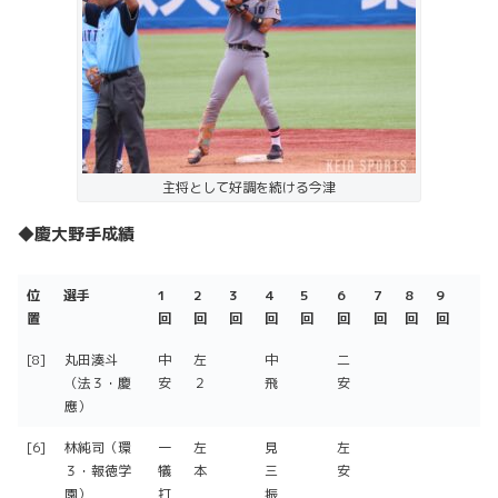
主将として好調を続ける今津
◆慶大野手成績
位
選手
1
2
3
4
5
6
7
8
9
置
回
回
回
回
回
回
回
回
回
位
選手
1
2
3
4
5
6
7
8
9
[8]
丸田湊斗
中
左
中
二
置
回
回
回
回
回
回
回
回
回
（法３・慶
安
２
飛
安
應）
[6]
林純司（環
一
左
見
左
３・報徳学
犠
本
三
安
園）
打
振