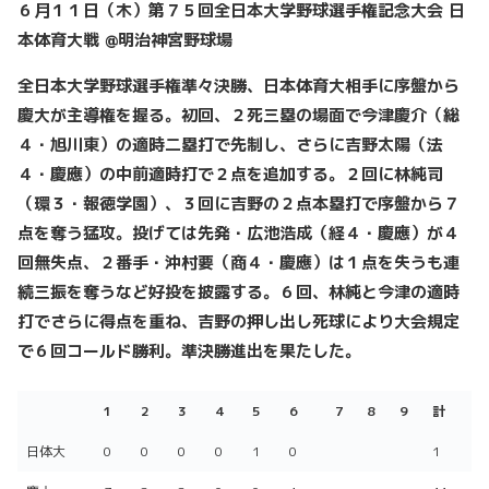
６月１１日（木）第７５回全日本大学野球選手権記念大会 日
本体育大戦 @明治神宮野球場
全日本大学野球選手権準々決勝、日本体育大相手に序盤から
慶大が主導権を握る。初回、２死三塁の場面で今津慶介（総
４・旭川東）の適時二塁打で先制し、さらに吉野太陽（法
４・慶應）の中前適時打で２点を追加する。２回に林純司
（環３・報徳学園）、３回に吉野の２点本塁打で序盤から７
点を奪う猛攻。投げては先発・広池浩成（経４・慶應）が４
回無失点、２番手・沖村要（商４・慶應）は１点を失うも連
続三振を奪うなど好投を披露する。６回、林純と今津の適時
打でさらに得点を重ね、吉野の押し出し死球により大会規定
で６回コールド勝利。準決勝進出を果たした。
1
2
3
4
5
6
7
8
9
計
1
2
3
4
5
6
7
8
9
計
日体大
0
0
0
0
1
0
1