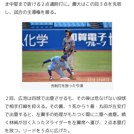
ま中堅まで抜ける２点適時打に。慶大はこの回３点を先取
し、試合の主導権を握る。
先制打を放った今津
２回、広池は四球で出塁させるも、その後は危なげない投球
で相手打線を抑える。その裏、１死から１番・丸田が左安打
で出塁すると、左翼手の処理がもたつく間に二塁へ進塁。続
く林純が甘く入ったスライダーを左翼席へ運び、２点本塁打
を放つ。リードを５点に広げた。