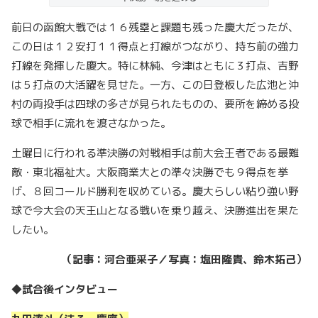
前日の函館大戦では１６残塁と課題も残った慶大だったが、
この日は１２安打１１得点と打線がつながり、持ち前の強力
打線を発揮した慶大。特に林純、今津はともに３打点、吉野
は５打点の大活躍を見せた。一方、この日登板した広池と沖
村の両投手は四球の多さが見られたものの、要所を締める投
球で相手に流れを渡さなかった。
土曜日に行われる準決勝の対戦相手は前大会王者である最難
敵・東北福祉大。大阪商業大との準々決勝でも９得点を挙
げ、８回コールド勝利を収めている。慶大らしい粘り強い野
球で今大会の天王山となる戦いを乗り越え、決勝進出を果た
したい。
（記事：河合亜采子／写真：塩田隆貴、鈴木拓己）
◆試合後インタビュー