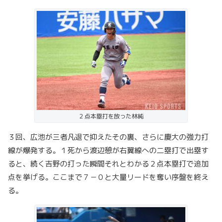
２点本塁打を放った林純
３回、広池が三者凡退で抑えたその裏、さらに慶大の強力打
線が爆発する。１死から渡辺憩が右翼線への二塁打で出塁す
ると、続く吉野の打った瞬間それとわかる２点本塁打で追加
点を挙げる。ここまで７－０と大量リードを奪い序盤を終え
る。