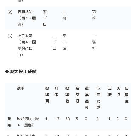
應）
[2]
吉開鉄朗
遊
二
死
（商４・慶
ゴ
飛
球
應）
ロ
[5]
上田太陽
二
空
一
（商４・國
ゴ
三
犠
學院久我
ロ
振
打
山）
◆慶大投手成績
選手
投
打
投
被
被
与
三
失
自
球
者
球
安
本
四
振
点
責
回
数
打
塁
死
点
打
球
選手
投
打
投
被
被
与
三
失
自
先
広池浩成（経
4
17
56
3
0
2
1
0
0
球
者
球
安
本
四
振
点
責
発
４・慶應）
回
数
打
塁
死
点
打
球