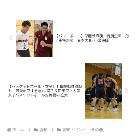
らは今津慶介（総４・旭川東）、渡辺和
大（商４・高松商業）、林純司（環３・
報徳学園）の３選手が選出...
【バレーボール】早慶戦直前！特別企画 男
子主将対談 岩本大吾×小出捺暉
【バスケットボール（女子）】最終戦は敗戦
も 最後まで「全進」/第３９回東京六大学
女子バスケットボール対抗戦vs立大
ホーム
野球
野球イベント・その他