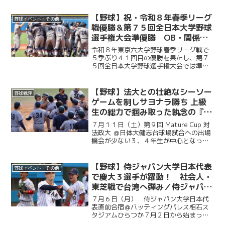
賀会が開催され、ＯＢや関係者ら多くの
人が集まり、選手たちの健闘をたたえ
【野球】祝・令和８年春季リーグ
野球イベント・その他
た。前編では、堀井監督の挨...
戦優勝＆第７５回全日本大学野球
選手権大会準優勝 OB・関係者
からのお祝いメッセージ
令和８年東京六大学野球春季リーグ戦で
５季ぶり４１回目の優勝を果たし、第７
５回全日本大学野球選手権大会では準優
勝を成し遂げた慶大。優勝号外発行にあ
たり、慶應義塾体育会野球部OBや関係者
の皆様から、現役選手たちへ温かい祝福
【野球】法大との壮絶なシーソー
野球戦評
のメッセージをお寄せい...
ゲームを制しサヨナラ勝ち 上級
生の総力で掴み取った執念の『一
勝』／第９回MatureCup・法大
７月１１日（土）第９回 Mature Cup 対
戦
法政大 ＠日体大健志台球場試合への出場
機会が少ない３、４年生が中心となって
戦うMature Cup。本大会に出場する慶大
は、法大との一戦に臨んだ。試合は法大
に２度追い付く粘りを見せると、１点ビ...
【野球】侍ジャパン大学日本代表
野球イベント・その他
で慶大３選手が躍動！ 社会人・
東芝戦で台湾へ弾み／侍ジャパン
大学日本代表直前合宿５日目
７月６日（月） 侍ジャパン大学日本代
表直前合宿＠バッティングパレス相石ス
タジアムひらつか７月２日から始まった
侍ジャパン大学代表の直前合宿。慶大か