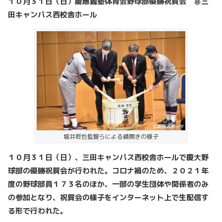
１０月３１日（日）慶應義塾体育会野球部優勝祝賀会 ＠三
田キャンパス西校舎ホール
堀井哲也監督らによる鏡開きの様子
１０月３１日（日）、三田キャンパス西校舎ホールで慶大野
球部の優勝祝賀会が行われた。コロナ禍のため、２０２１年
度の野球部員１７３名のほか、一部の学生団体や関係者のみ
の参加となり、祝賀会の様子をインターネット上で生配信す
る形で行われた。