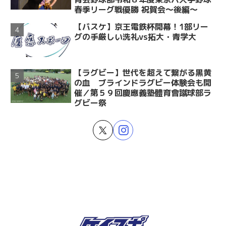
春季リーグ戦優勝 祝賀会～後編～
【バスケ】京王電鉄杯開幕！1部リー
グの手厳しい洗礼vs拓大・青学大
【ラグビー】世代を超えて繋がる黒黄
の血 ブラインドラグビー体験会も開
催／第５９回慶應義塾體育會蹴球部ラ
グビー祭