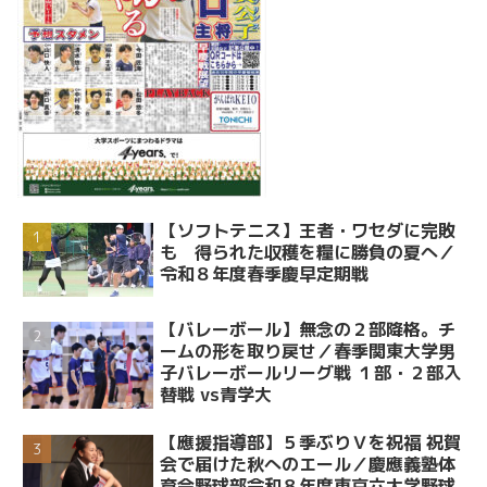
【ソフトテニス】王者・ワセダに完敗
も 得られた収穫を糧に勝負の夏へ／
令和８年度春季慶早定期戦
【バレーボール】無念の２部降格。チ
ームの形を取り戻せ／春季関東大学男
子バレーボールリーグ戦 １部・２部入
替戦 vs青学大
【應援指導部】５季ぶりＶを祝福 祝賀
会で届けた秋へのエール／慶應義塾体
育会野球部令和８年度東京六大学野球