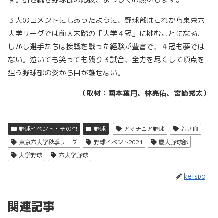
３人のコメントにもあったように、野球部はこれから東京六
大学リーグでは前人未踏の「大学４冠」に挑むことになる。
しかし選手たちは接戦を戦った経験が豊富で、４冠も夢では
ない。泣いても笑っても残り３試合、全力を尽くして頂点を
狙う野球部の姿から目が離せない。
（取材：國本葉月、林亮佑、宮崎秀太）
野球イベント・その他
野球
アマチュア野球
若き血
東京六大学秋季リーグ
野球イベント2021
慶大野球部
大学野球
六大学野球
keispo
関連記事