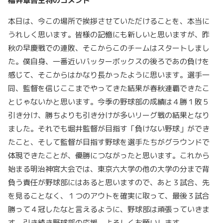
福井章吾主将のコメント
本日は、今この場所で挨拶させていただけることを、本当に
うれしく思います。皆様の記憶にも新しいと思いますが、昨
秋の早慶戦での連敗、そこからこのチームはスタートしまし
た。僕自身、一番近いバッターボックスの後ろであの負けを
感じて、そこからはかなり長かったように思います。選手一
同、監督を信じここまでやってきた結果が春秋連覇できたこ
とじゃないかと思います。今季の野球部の成績は４勝１敗５
引き分け、勝ちよりも引き分けが多いリーグ戦の結果となり
ました。それでも堀井監督が目指す「負けない野球」ができ
たこと、そして監督が目指す野球を選手たちがグラウンドで
体現できたことが、優勝につながったと思います。これから
始まる明治神宮大会では、東京六大学の他の大学の分まで背
負う責任が野球部にはあると思いますので、あと３試合、先
を見ることなく、１つのアウトを確実に取って、最後３試合
勝って４冠したなと言えるように、野球部は頑張っていきま
す。引き続き野球部の応援、よろしくお願いします。