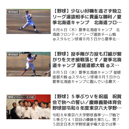
【野球】少ない好機を逃さず独立
野球戦評
リーグ選抜相手に貴重な勝利／夏
季北海道キャンプ 北海道フロン
ティアリーグ選抜チーム戦 ＠ス
８月６日（木）夏季北海道キャンプ 北
タルヒン球場
海道フロンティアリーグ選抜チーム戦
＠スタルヒン球場８月３日から夏季北海
道キャンプに臨んでいる慶大。この日は
北海道の独立リーグである北海道フロン
ティアリーグの選抜チームと試合を行っ
【野球】投手陣が力投も打線が繋
野球戦評
た。初回に今津慶介（総４...
がりを欠き接戦落とす／夏季北海
道キャンプ 星槎道都大戦 @スタ
ルヒン球場
８月５日（水）夏季北海道キャンプ 星槎
道都大戦 @スタルヒン球場８月３日から
夏季北海道キャンプに臨んでいる慶大。
この日はキャンプ初試合で星槎道都大戦
との一戦。２回と４回に先発・沖村要
（商４・慶應）が相手打線に得点を許
【野球】５季ぶりＶを祝福 祝賀
野球イベント・その他
し、２点を追う展開に。そ...
会で秋への誓い／慶應義塾体育会
野球部令和８年度東京六大学野球
春季リーグ戦優勝 祝賀会～前編
令和８年東京六大学野球春季リーグ戦で
～
５季ぶり４１回目の優勝を果たし、第７
５回全日本大学野球選手権大会では準優
勝を成し遂げた慶大。その快挙を祝う祝