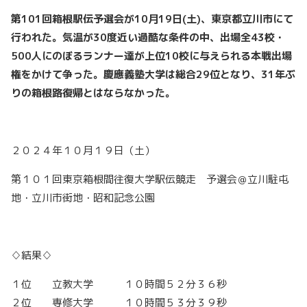
第101回箱根駅伝予選会が10月19日(土)、東京都立川市にて
行われた。気温が30度近い過酷な条件の中、出場全43校・
500人にのぼるランナー達が上位10校に与えられる本戦出場
権をかけて争った。慶應義塾大学は総合29位となり、31年ぶ
りの箱根路復帰とはならなかった。
２０２４年１０月１９日（土）
第１０１回東京箱根間往復大学駅伝競走 予選会＠立川駐屯
地・立川市街地・昭和記念公園
♢結果♢
１位 立教大学 １０時間５２分３６秒
２位 専修大学 １０時間５３分３９秒