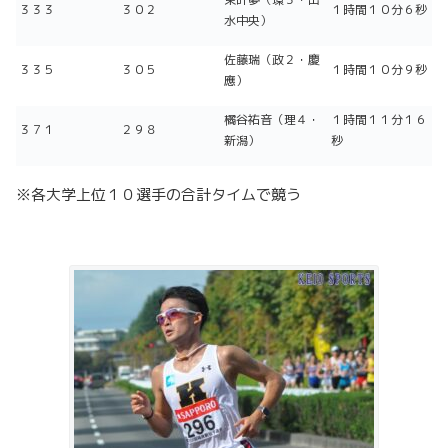
３３３
３０２
１時間１０分６秒
水中央）
佐藤瑞（政２・慶
３３５
３０５
１時間１０分９秒
應）
橘谷祐音（理４・
１時間１１分１６
３７１
２９８
新潟）
秒
※各大学上位１０選手の合計タイムで競う