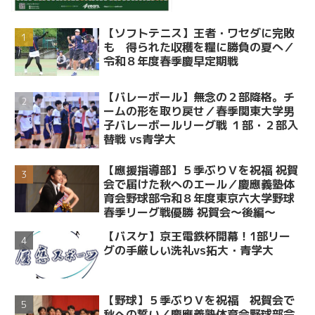
【ソフトテニス】王者・ワセダに完敗
も 得られた収穫を糧に勝負の夏へ／
令和８年度春季慶早定期戦
【バレーボール】無念の２部降格。チ
ームの形を取り戻せ／春季関東大学男
子バレーボールリーグ戦 １部・２部入
替戦 vs青学大
【應援指導部】５季ぶりＶを祝福 祝賀
会で届けた秋へのエール／慶應義塾体
育会野球部令和８年度東京六大学野球
春季リーグ戦優勝 祝賀会～後編～
【バスケ】京王電鉄杯開幕！1部リー
グの手厳しい洗礼vs拓大・青学大
【野球】５季ぶりＶを祝福 祝賀会で
秋への誓い／慶應義塾体育会野球部令