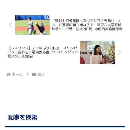
を今年も守りきることができるか。この
大舞台で１点でも多く掴み取るために部
員たちは全てを懸けてピークを...
【野球】打線奮闘も及ばずサヨナラ負け 2
カード連続の勝ち点ならず 東京六大学野球
秋季リーグ戦 法大2回戦 @明治神宮野球場
【レスリング】７２年ぶりの快挙 オリンピ
アンに祝杯を／尾﨑野乃香 パリオリンピック
銅メダル 祝勝会
ホーム
競走
記事を検索