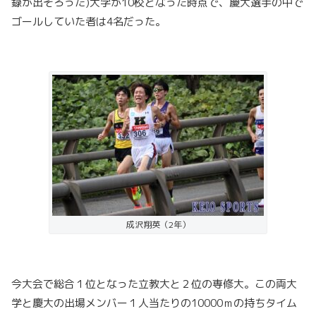
録が出そろった)大学が10校となった時点で、慶大選手の中で
ゴールしていた者は4名だった。
成沢翔英（2年）
今大会で総合１位となった立教大と２位の専修大。この両大
学と慶大の出場メンバー１人当たりの10000ｍの持ちタイム