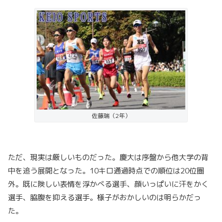
佐藤瑞（2年）
ただ、現実は厳しいものだった。慶大は序盤から他大学の背
中を追う展開となった。10キロ通過時点での順位は20位圏
外。既に険しい表情を浮かべる選手、顔いっぱいに汗をかく
選手、脇腹を抑える選手。様子がおかしいのは明らかだっ
た。