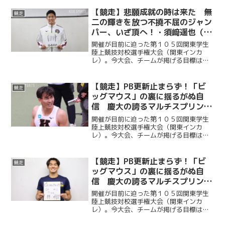
を今年も守りきることができるか。この
大舞台で１点でも多く掴み取るために部
【競走】悲願成就の時は来た 無
競走
員たちは全てを懸けてピークを...
二の輝きを放つ不撓不屈のジャン
パー、いざ頂へ！・須﨑遥也（前
編）／関東インカレ直前インタビ
開催が目前に迫った第１０５回関東学生
ュー２０２６・第５弾
陸上競技対校選手権大会（関東インカ
レ）。今大会、チームが掲げる目標は
「１部残留」だ。昨年死守したこの地位
を今年も守りきることができるか。この
大舞台で１点でも多く掴み取るために部
【競走】PB更新止まらず！「ビ
競走
員たちは全てを懸けてピークを...
ッグマウス」の裏に揺るがぬ自
信 慶大の誇るマルチスプリンタ
ーが目指すもの・林明良（後編）
開催が目前に迫った第１０５回関東学生
／関東インカレ直前インタビュー
陸上競技対校選手権大会（関東インカ
レ）。今大会、チームが掲げる目標は
２０２６・第４弾
「１部残留」だ。昨年死守したこの地位
を今年も守りきることができるか。この
大舞台で１点でも多く掴み取るために部
【競走】PB更新止まらず！「ビ
競走
員たちは全てを懸けてピークを...
ッグマウス」の裏に揺るがぬ自
信 慶大の誇るマルチスプリンタ
ーが目指すもの・林明良（前編）
開催が目前に迫った第１０５回関東学生
／関東インカレ直前インタビュー
陸上競技対校選手権大会（関東インカ
レ）。今大会、チームが掲げる目標は
２０２６・第４弾
「１部残留」だ。昨年死守したこの地位