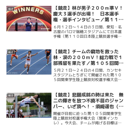
【競走】林が男子２００ｍ準Ｖ！
競走
慶大３選手が出場！ 日本選手
権・選手インタビュー／第１１０
回日本陸上競技選手権大会
６月１２日～１４日の３日間、愛知・名
古屋のパロマ瑞穂スタジアムにて日本選
手権（第１１０回日本陸上競技選手権大
会）が開催された。慶大からは、男子２
００ｍに林明良（政４・攻玉社）、男子
１５００ｍに成沢翔英（環４・山梨学
【競走】チームの窮地を救った
競走
院）、女子やり投に倉田紗優...
林・涙の２００mＶ！総力戦で１
部残留を果たす／第１０５回関東
学生陸上競技対校選手権大会
５月２１日〜２４日の４日間、カンセキ
スタジアムとちぎにて開催された第１０
５回関東学生陸上競技対校選手権大会。
男子１部残留を懸けた大会だったが、２
日目まで４点しか獲得できず、一時は２
部降格の危機に瀕した。しかし３日目に
【競走】悲願成就の時は来た 無
競走
細萱颯生（政３・桐朋）が...
二の輝きを放つ不撓不屈のジャン
パー、いざ頂へ！・須﨑遥也（後
編）／関東インカレ直前インタビ
開催が目前に迫った第１０５回関東学生
ュー２０２６・第５弾
陸上競技対校選手権大会（関東インカ
レ）。今大会、チームが掲げる目標は
「１部残留」だ。昨年死守したこの地位