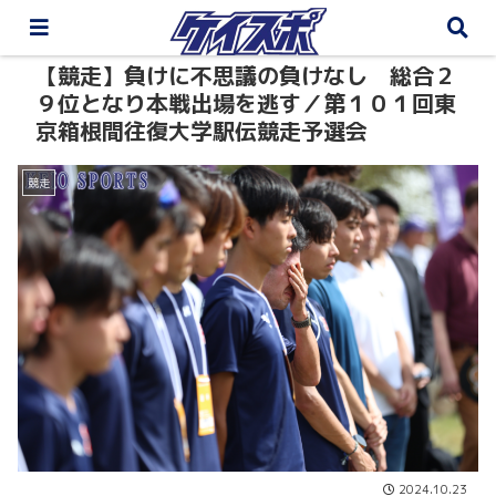
【競走】負けに不思議の負けなし 総合２
９位となり本戦出場を逃す／第１０１回東
京箱根間往復大学駅伝競走予選会
競走
2024.10.23