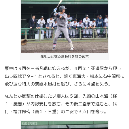
先制点となる適時打を放つ藪本
栗林は３回を三者凡退に抑えるが、４回に１死満塁から押し
出し四球で９−１とされると、続く東海大・松本に右中間席に
飛び込む特大の満塁本塁打を浴び、さらに４点を失う。
なんとか反撃を仕掛けたい慶大は５回、先頭の山本海（経
１・慶應）が内野安打を放ち、その後三塁まで進むと、代
打・福井怜侑（商２・三重）の二安で３点目を奪う。