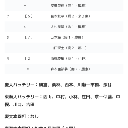
H
安達英輝（商１・慶應）
7
［６］
藪本鉄平（環２・米子東）
4
大村昊澄（法１・慶應）
8
［７］
山本海（経１・慶應）
H
山口瑛士（商２・郡山）
9
［２］
市橋慶祐（商１・小野）
H８
森本亜裕夢（商２・慶應）
慶大バッテリー：勝倉、栗林、西本、川瀬ー市橋、深谷
東海大バッテリー：西山、中村、小林、庄田、求ー伊藤、中
俣、川口、吉田
慶大本塁打：なし