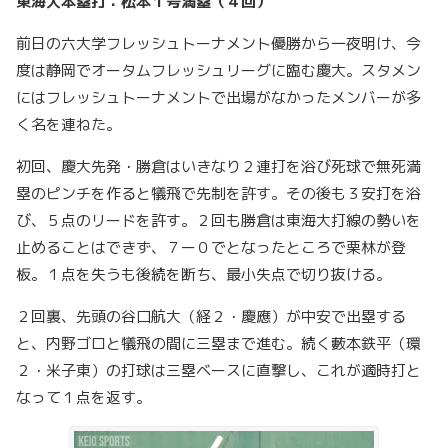
東海大本塁打：松本１号満塁（４回）
前日の六大学フレッシュトーナメント優勝から一夜明け、今
度は静岡でオータムフレッシュリーグに臨む慶大。スタメン
にはフレッシュトーナメントで出場がなかったメンバーが多
く名を連ねた。
初回、慶大先発・勝倉はいきなり２連打を浴び死球で無死満
塁のピンチを作ると犠飛で先制を許す。その後も３安打を浴
び、５点のリードを許す。２回も勝倉は東海大打線の勢いを
止めることはできず、７ー０でとなったところで栗林が登
板。１点を失うも後続を断ち、最小失点で切り抜ける。
２回裏、先頭の谷口航大（経２・慶應）が中安で出塁する
と、内野ゴロと犠飛の間に三塁まで進む。続く藪本鉄平（環
２・米子東）の打球は三塁ベースに直撃し、これが適時打と
なって１点を返す。