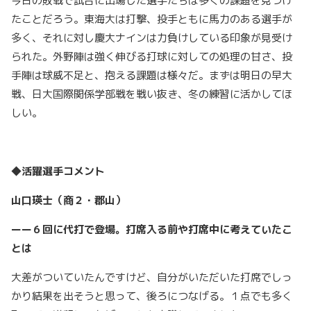
今日の敗戦で試合に出場した選手たちは多くの課題を見つけ
たことだろう。東海大は打撃、投手ともに馬力のある選手が
多く、それに対し慶大ナインは力負けしている印象が見受け
られた。外野陣は強く伸びる打球に対しての処理の甘さ、投
手陣は球威不足と、抱える課題は様々だ。まずは明日の早大
戦、日大国際関係学部戦を戦い抜き、冬の練習に活かしてほ
しい。
◆活躍選手コメント
山口瑛士（商２・郡山）
ーー６回に代打で登場。打席入る前や打席中に考えていたこ
とは
大差がついていたんですけど、自分がいただいた打席でしっ
かり結果を出そうと思って、後ろにつなげる。１点でも多く