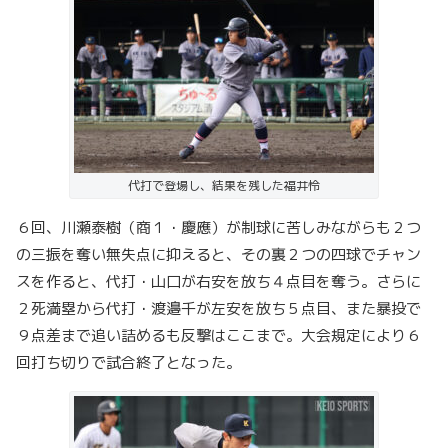
代打で登場し、結果を残した福井怜
６回、川瀬泰樹（商１・慶應）が制球に苦しみながらも２つ
の三振を奪い無失点に抑えると、その裏２つの四球でチャン
スを作ると、代打・山口が右安を放ち４点目を奪う。さらに
２死満塁から代打・渡邉千が左安を放ち５点目、また暴投で
９点差まで追い詰めるも反撃はここまで。大会規定により６
回打ち切りで試合終了となった。