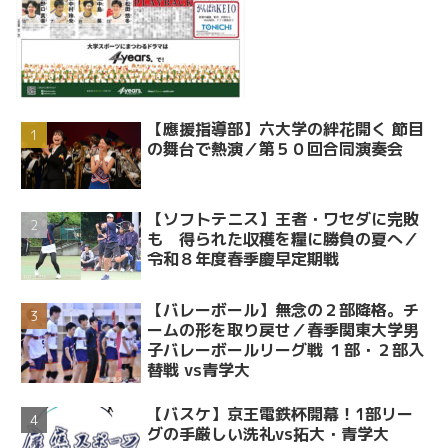
【應援指導部】六大学の絆花開く 節目
の舞台で熱演／第５０回合同演奏会
【ソフトテニス】王者・ワセダに完敗
も 得られた収穫を糧に勝負の夏へ／
令和８年度春季慶早定期戦
【バレーボール】無念の２部降格。チ
ームの形を取り戻せ／春季関東大学男
子バレーボールリーグ戦 １部・２部入
替戦 vs青学大
【バスケ】京王電鉄杯開幕！1部リー
グの手厳しい洗礼vs拓大・青学大