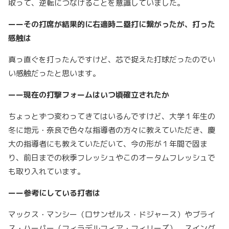
取って、逆転につなげることを意識していました。
ーーその打席が結果的に右適時二塁打に繋がったが、打った
感触は
真っ直ぐを打ったんですけど、芯で捉えた打球だったのでい
い感触だったと思います。
ーー現在の打撃フォームはいつ頃確立されたか
ちょっとずつ変わってきてはいるんですけど、大学１年生の
冬に地元・奈良で色々な指導者の方々に教えていただき、慶
大の指導者にも教えていただいて、今の形が１年間で固ま
り、前日までの秋季フレッシュやこのオータムフレッシュで
も取り入れています。
ーー参考にしている打者は
マックス・マンシー（ロサンゼルス・ドジャース）やブライ
ス・ハーパー（フィラデルフィア・フィリーズ）。スイング