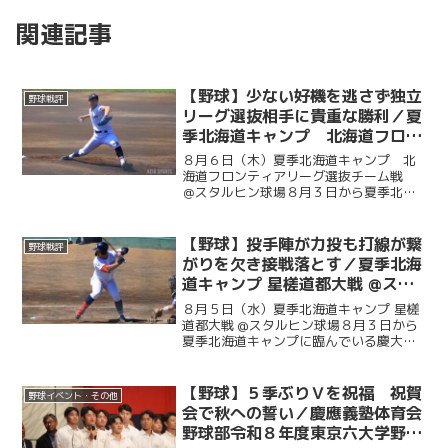
関連記事
【野球】少ない好機を逃さず独立
野球戦評
リーグ選抜相手に貴重な勝利／夏
季北海道キャンプ 北海道フロン
ティアリーグ選抜チーム戦 ＠ス
８月６日（木）夏季北海道キャンプ 北
タルヒン球場
海道フロンティアリーグ選抜チーム戦
＠スタルヒン球場８月３日から夏季北海
道キャンプに臨んでいる慶大。この日は
北海道の独立リーグである北海道フロン
ティアリーグの選抜チームと試合を行っ
【野球】投手陣が力投も打線が繋
野球戦評
た。初回に今津慶介（総４...
がりを欠き接戦落とす／夏季北海
道キャンプ 星槎道都大戦 @スタ
ルヒン球場
８月５日（水）夏季北海道キャンプ 星槎
道都大戦 @スタルヒン球場８月３日から
夏季北海道キャンプに臨んでいる慶大。
この日はキャンプ初試合で星槎道都大戦
との一戦。２回と４回に先発・沖村要
（商４・慶應）が相手打線に得点を許
【野球】５季ぶりＶを祝福 祝賀
野球イベント・その他
し、２点を追う展開に。そ...
会で秋への誓い／慶應義塾体育会
野球部令和８年度東京六大学野球