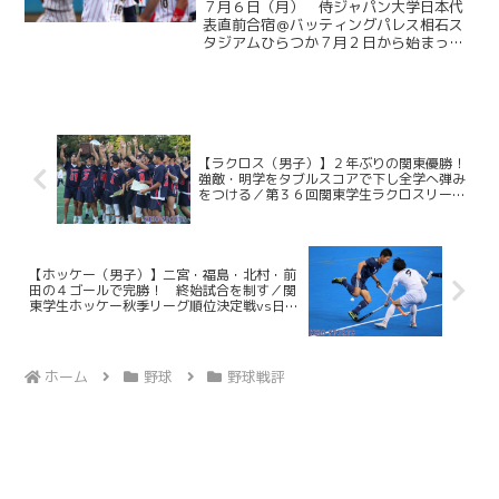
大学日本代表直前合宿５日目
７月６日（月） 侍ジャパン大学日本代
表直前合宿＠バッティングパレス相石ス
タジアムひらつか７月２日から始まった
侍ジャパン大学代表の直前合宿。慶大か
らは今津慶介（総４・旭川東）、渡辺和
大（商４・高松商業）、林純司（環３・
報徳学園）の３選手が選出...
【ラクロス（男子）】２年ぶりの関東優勝！
強敵・明学をタブルスコアで下し全学へ弾み
をつける／第３６回関東学生ラクロスリーグ
戦FINAL vs明学大
【ホッケー（男子）】二宮・福島・北村・前
田の４ゴールで完勝！ 終始試合を制す／関
東学生ホッケー秋季リーグ順位決定戦vs日体
大
ホーム
野球
野球戦評