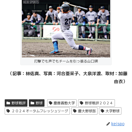
打撃でも声でもチームを引っ張る山口瑛
（記事：林佑真、写真：河合亜采子、大泉洋渡、取材：加藤
由衣）
野球戦評
野球
慶應義塾大学
野球戦評２０２４
２０２４オータムフレッシュリーグ
慶大野球部
大学野球
keispo