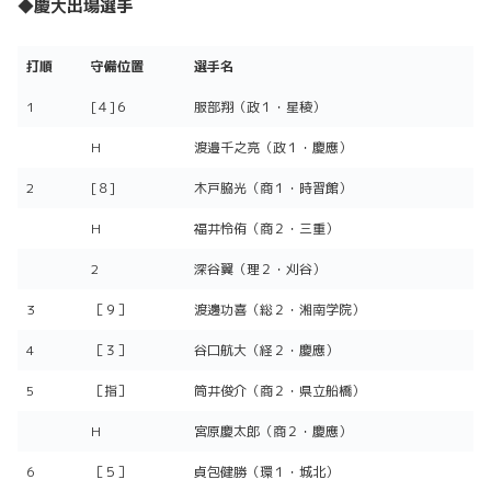
◆慶大出場選手
打順
守備位置
選手名
打順
守備位置
選手名
1
[４]６
服部翔（政１・星稜）
H
渡邉千之亮（政１・慶應）
2
[８]
木戸脇光（商１・時習館）
H
福井怜侑（商２・三重）
2
深谷翼（理２・刈谷）
3
［９］
渡邊功喜（総２・湘南学院）
4
［３］
谷口航大（経２・慶應）
5
［指］
筒井俊介（商２・県立船橋）
H
宮原慶太郎（商２・慶應）
6
［５］
貞包健勝（環１・城北）