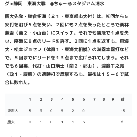
グin静岡 東海大戦 @ちゅ〜るスタジアム清水
慶大先発・勝倉拓海（文１・東京都市大付）は、初回から５
安打を浴び５点を失い、２回にも２点を失ったところで栗林
兼吾（商２・小山台）にスイッチ。それでも犠飛で１点を失
い、序盤に８点のリードを許す。２回に１点を返すも、東海
大・松本ジョセフ（体育１・東海大相模）の満塁本塁打など
で、５回までにリードを１３点まで広げられてしまう。それ
でも６回裏、代打・山口瑛士（商２・郡山）、渡邉千之亮
（政１・慶應）の適時打で反撃するも、最後は１５ー６で試
合に敗れた。
1
2
3
4
5
6
7
8
9
計
1
2
3
4
5
6
7
8
9
計
東海大
5
3
0
5
2
0
15
慶大
0
1
0
1
1
3
6