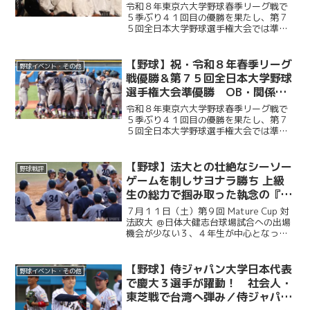
春季リーグ戦優勝 祝賀会～前編
令和８年東京六大学野球春季リーグ戦で
～
５季ぶり４１回目の優勝を果たし、第７
５回全日本大学野球選手権大会では準優
勝を成し遂げた慶大。その快挙を祝う祝
賀会が開催され、ＯＢや関係者ら多くの
人が集まり、選手たちの健闘をたたえ
【野球】祝・令和８年春季リーグ
野球イベント・その他
た。前編では、堀井監督の挨...
戦優勝＆第７５回全日本大学野球
選手権大会準優勝 OB・関係者
からのお祝いメッセージ
令和８年東京六大学野球春季リーグ戦で
５季ぶり４１回目の優勝を果たし、第７
５回全日本大学野球選手権大会では準優
勝を成し遂げた慶大。優勝号外発行にあ
たり、慶應義塾体育会野球部OBや関係者
の皆様から、現役選手たちへ温かい祝福
【野球】法大との壮絶なシーソー
野球戦評
のメッセージをお寄せい...
ゲームを制しサヨナラ勝ち 上級
生の総力で掴み取った執念の『一
勝』／第９回MatureCup・法大
７月１１日（土）第９回 Mature Cup 対
戦
法政大 ＠日体大健志台球場試合への出場
機会が少ない３、４年生が中心となって
戦うMature Cup。本大会に出場する慶大
は、法大との一戦に臨んだ。試合は法大
に２度追い付く粘りを見せると、１点ビ...
【野球】侍ジャパン大学日本代表
野球イベント・その他
で慶大３選手が躍動！ 社会人・
東芝戦で台湾へ弾み／侍ジャパン