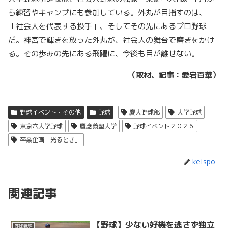
ら練習やキャンプにも参加している。外丸が目指すのは、
「社会人を代表する投手」、そしてその先にあるプロ野球
だ。神宮で輝きを放った外丸が、社会人の舞台で磨きをかけ
る。その歩みの先にある飛躍に、今後も目が離せない。
（取材、記事：愛宕百華）
野球イベント・その他
野球
慶大野球部
大学野球
東京六大学野球
慶應義塾大学
野球イベント２０２６
卒業企画「光るとき」
keispo
関連記事
【野球】少ない好機を逃さず独立
野球戦評