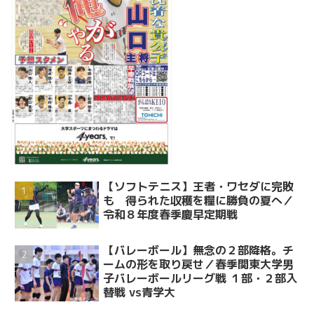
【ソフトテニス】王者・ワセダに完敗
も 得られた収穫を糧に勝負の夏へ／
令和８年度春季慶早定期戦
【バレーボール】無念の２部降格。チ
ームの形を取り戻せ／春季関東大学男
子バレーボールリーグ戦 １部・２部入
替戦 vs青学大