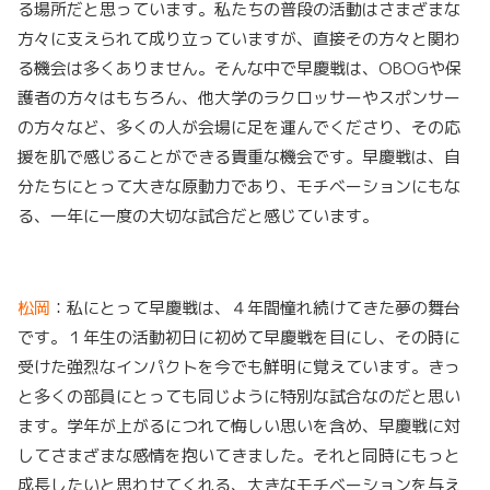
る場所だと思っています。私たちの普段の活動はさまざまな
方々に支えられて成り立っていますが、直接その方々と関わ
る機会は多くありません。そんな中で早慶戦は、OBOGや保
護者の方々はもちろん、他大学のラクロッサーやスポンサー
の方々など、多くの人が会場に足を運んでくださり、その応
援を肌で感じることができる貴重な機会です。早慶戦は、自
分たちにとって大きな原動力であり、モチベーションにもな
る、一年に一度の大切な試合だと感じています。
松岡
：私にとって早慶戦は、４年間憧れ続けてきた夢の舞台
です。１年生の活動初日に初めて早慶戦を目にし、その時に
受けた強烈なインパクトを今でも鮮明に覚えています。きっ
と多くの部員にとっても同じように特別な試合なのだと思い
ます。学年が上がるにつれて悔しい思いを含め、早慶戦に対
してさまざまな感情を抱いてきました。それと同時にもっと
成長したいと思わせてくれる、大きなモチベーションを与え