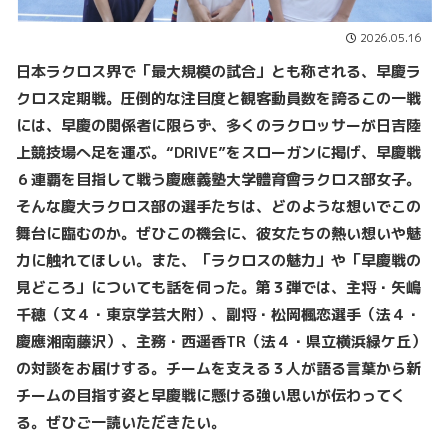
2026.05.16
日本ラクロス界で「最大規模の試合」とも称される、早慶ラ
クロス定期戦。圧倒的な注目度と観客動員数を誇るこの一戦
には、早慶の関係者に限らず、多くのラクロッサーが日吉陸
上競技場へ足を運ぶ。“DRIVE”をスローガンに掲げ、早慶戦
６連覇を目指して戦う
慶應義塾大学體育會ラクロス部女子
。
そんな慶大ラクロス部の選手たちは、どのような想いでこの
舞台に臨むのか。ぜひこの機会に、彼女たちの熱い想いや魅
力に触れてほしい。また、「ラクロスの魅力」や「早慶戦の
見どころ」についても話を伺った。第３弾では、主将・矢嶋
千穂（文４・東京学芸大附）、副将・松岡楓恋選手（法４・
慶應湘南藤沢）、主務・西遥香
TR
（法４・県立横浜緑ケ丘）
の対談をお届けする。チームを支える３人が語る言葉から新
チームの目指す姿と早慶戦に懸ける強い思い
が伝わってく
る。ぜひご一読いただきたい。