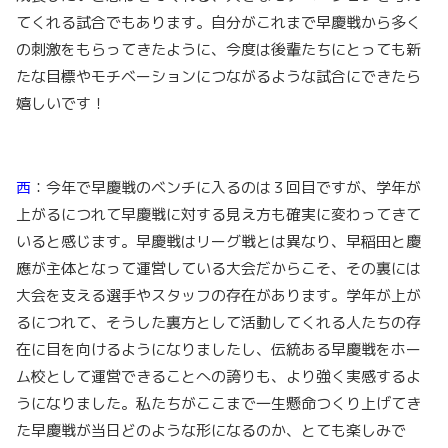
てくれる試合でもあります。自分がこれまで早慶戦から多く
の刺激をもらってきたように、今度は後輩たちにとっても新
たな目標やモチベーションにつながるような試合にできたら
嬉しいです！
西
：今年で早慶戦のベンチに入るのは３回目ですが、学年が
上がるにつれて早慶戦に対する見え方も確実に変わってきて
いると感じます。早慶戦はリーグ戦とは異なり、早稲田と慶
應が主体となって運営している大会だからこそ、その裏には
大会を支える選手やスタッフの存在があります。学年が上が
るにつれて、そうした裏方として活動してくれる人たちの存
在に目を向けるようになりましたし、伝統ある早慶戦をホー
ム校として運営できることへの誇りも、より強く実感するよ
うになりました。私たちがここまで一生懸命つくり上げてき
た早慶戦が当日どのような形になるのか、とても楽しみで