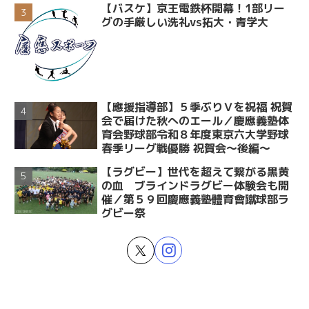
【バスケ】京王電鉄杯開幕！1部リー
グの手厳しい洗礼vs拓大・青学大
【應援指導部】５季ぶりＶを祝福 祝賀
会で届けた秋へのエール／慶應義塾体
育会野球部令和８年度東京六大学野球
春季リーグ戦優勝 祝賀会～後編～
【ラグビー】世代を超えて繋がる黒黄
の血 ブラインドラグビー体験会も開
催／第５９回慶應義塾體育會蹴球部ラ
グビー祭