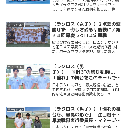
伝統の早慶ラクロス定期戦が行われ、慶
大男子ラクロス部は早大を７―４で下
し、５年連続となる勝利を飾った。第１Q
からOMF・橋山隼人（商３・慶應）、
AT・福田天真（法４・國學院久我山）ら
のゴールでリードを奪うと、MF・福田崇
【ラクロス（女子）】２点差の壁
女子ラクロス
斗（商３・本郷）や主...
崩せず 悔しさ残る早慶戦に／第
３４回早慶ラクロス定期戦
照りつける太陽のもと、日吉グラウンド
で第３４回早慶ラクロス定期戦が行われ
た。ホームでワセダを迎え撃った慶大
は、２点ビハインドを２度背負いながら
も、重村百香（総４・学習院女子）、宮
原紫乃（法２・慶應女子）の得点で粘り
【ラクロス（男
男子ラクロス
強く追いつき、第３Q終了時...
子）】 “KING”の誇りを胸に、
「憧れ」の舞台をこのチームで
／早慶戦直前特集④ 峰岸諒×福
日本ラクロス界で「最大規模の試合」と
田天真×山崎将英 （主将・副将
も称される、早慶ラクロス定期戦。圧倒
的な注目度と観客動員数を誇るこの一戦
対談）
には、早慶の関係者に限らず、多くのラ
クロッサーが日吉陸上競技場へ足を運
ぶ。“KING”をスローガンに掲げ、早慶戦
【ラクロス（男子）】「憧れの舞
男子ラクロス
５連覇を目指して戦う...
台を、最高の形で」 注目選手・
早慶戦副実行委員長・マネージャ
ーリーダーが語る早慶戦への情熱
日本ラクロス界で「最大規模の試合」と