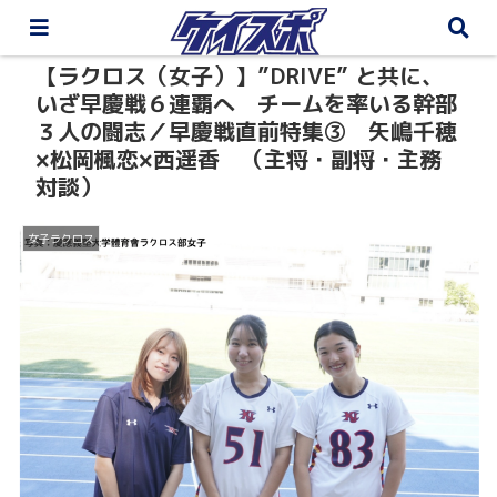
【ラクロス（女子）】”DRIVE” と共に、
いざ早慶戦６連覇へ チームを率いる幹部
３人の闘志／早慶戦直前特集③ 矢嶋千穂
×松岡楓恋×西遥香 （主将・副将・主務
対談）
女子ラクロス