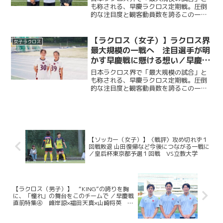
／早慶戦直前特集② 鈴木孝人×
も称される、早慶ラクロス定期戦。圧倒
的な注目度と観客動員数を誇るこの一戦
力石達也×高橋佑佳 （注目選
には、早慶の関係者に限らず、多くのラ
手・早慶戦実行委員副委員長・マ
クロッサーが日吉陸上競技場へ足を運
ネージャーリーダー対談）
ぶ。“KING”をスローガンに掲げ、早慶戦
【ラクロス（女子）】ラクロス界
女子ラクロス
５連覇を目指して戦う...
最大規模の一戦へ 注目選手が明
かす早慶戦に懸ける想い／早慶戦
直前特集① 佐藤優衣×重村百香
日本ラクロス界で「最大規模の試合」と
（注目選手対談）
も称される、早慶ラクロス定期戦。圧倒
的な注目度と観客動員数を誇るこの一戦
には、早慶の関係者に限らず、多くのラ
クロッサーが日吉陸上競技場へ足を運
ぶ。“DRIVE”をスローガンに掲げ、早慶戦
６連覇を目指して戦...
【ソッカー（女子）】〈戦評〉攻め切れず１
回戦敗退 山田復帰など今後につながる一戦に
／皇后杯東京都予選１回戦 VS立教大学
【ラクロス（男子）】 “KING”の誇りを胸
に、「憧れ」の舞台をこのチームで ／早慶戦
直前特集④ 峰岸諒×福田天真×山崎将英
（主将・副将対談）