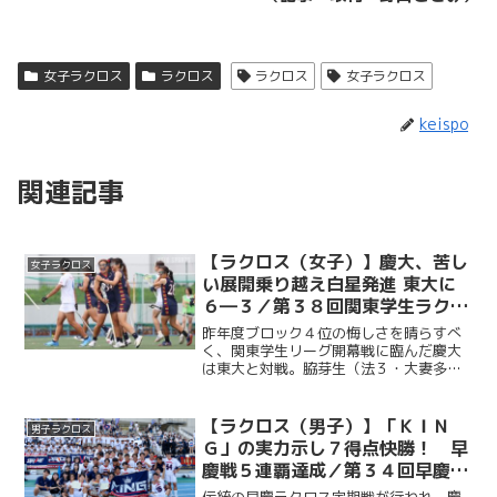
女子ラクロス
ラクロス
ラクロス
女子ラクロス
keispo
関連記事
【ラクロス（女子）】慶大、苦し
女子ラクロス
い展開乗り越え白星発進 東大に
６―３／第３８回関東学生ラクロ
スリーグ第１戦vs東大
昨年度ブロック４位の悔しさを晴らすべ
く、関東学生リーグ開幕戦に臨んだ慶大
は東大と対戦。脇芽生（法３・大妻多
摩）のゴールで先制すると、井口穂（総
３・日本大学）、宮原紫乃（法２・慶應
女子）も続き、前半を３―１で折り返
【ラクロス（男子）】「ＫＩＮ
男子ラクロス
す。後半には一時３―３の同点...
Ｇ」の実力示し７得点快勝！ 早
慶戦５連覇達成／第３４回早慶ラ
クロス定期戦