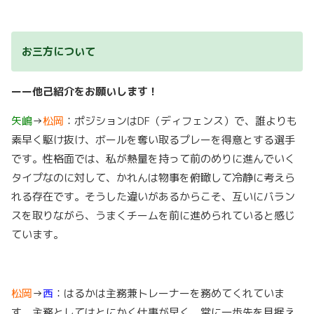
お三方について
ーー他己紹介をお願いします！
矢嶋
→
松岡
：ポジションはDF（ディフェンス）で、誰よりも
素早く駆け抜け、ボールを奪い取るプレーを得意とする選手
です。性格面では、私が熱量を持って前のめりに進んでいく
タイプなのに対して、かれんは物事を俯瞰して冷静に考えら
れる存在です。そうした違いがあるからこそ、互いにバラン
スを取りながら、うまくチームを前に進められていると感じ
ています。
松岡
→
西
：はるかは主務兼トレーナーを務めてくれていま
す。主務としてはとにかく仕事が早く、常に一歩先を見据え