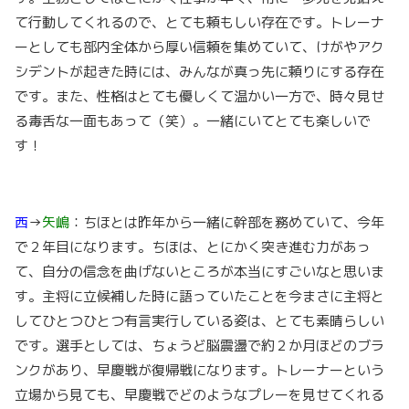
て行動してくれるので、とても頼もしい存在です。トレーナ
ーとしても部内全体から厚い信頼を集めていて、けがやアク
シデントが起きた時には、みんなが真っ先に頼りにする存在
です。また、性格はとても優しくて温かい一方で、時々見せ
る毒舌な一面もあって（笑）。一緒にいてとても楽しいで
す！
西
→
矢嶋
：ちほとは昨年から一緒に幹部を務めていて、今年
で２年目になります。ちほは、とにかく突き進む力があっ
て、自分の信念を曲げないところが本当にすごいなと思いま
す。主将に立候補した時に語っていたことを今まさに主将と
してひとつひとつ有言実行している姿は、とても素晴らしい
です。選手としては、ちょうど脳震盪で約２か月ほどのブラ
ンクがあり、早慶戦が復帰戦になります。トレーナーという
立場から見ても、早慶戦でどのようなプレーを見せてくれる