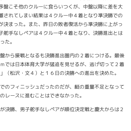
序盤こそ他のクルーに食らいつくが、中盤以降に差を大
離されてしまい結果は４クルー中４着となり準決勝での
が決まった。また、昨日の敗者復活から準決勝に上がっ
子舵手なしペアは４クルー中４着となり、決勝進出とは
った。
盤から接戦となるも決勝進出圏内の２着につける。最後
ｍでは日本体育大学が猛追を見せるが、逃げ切って２着
」（松沢・文４）と１６日の決勝への進出を決めた。
でのフィニッシュだったのだが、艇の重量不足となって
のレースに進むことはできなかった。
が決勝、男子舵手なしペアが順位決定戦と慶大からは２