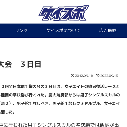
リンク
ケイスポについて
広告掲載
大会 ３日目
2012.09.16
2022.09.13
０回全日本選手権大会の３日目は、女子エイトの敗者復活レースと
各種目の準決勝が行われた。慶大端艇部からは男子シングルスカルの
（法２）、男子舵手なしペア、男子舵手なしクォドルプル、女子エイ
出漕した。
中に行われた男子シングルスカルの準決勝では飯塚が出