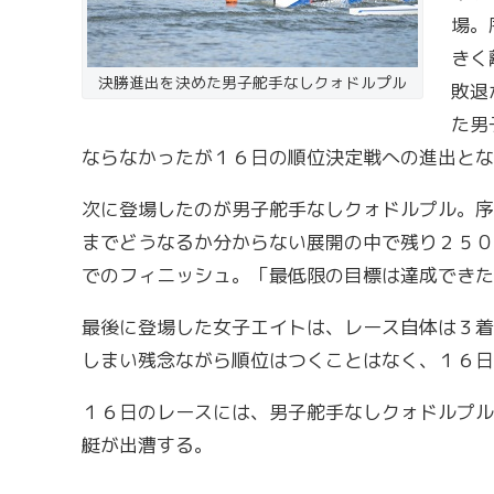
場。
きく
決勝進出を決めた男子舵手なしクォドルプル
敗退
た男
ならなかったが１６日の順位決定戦への進出とな
次に登場したのが男子舵手なしクォドルプル。序
までどうなるか分からない展開の中で残り２５０
でのフィニッシュ。「最低限の目標は達成できた
最後に登場した女子エイトは、レース自体は３着
しまい残念ながら順位はつくことはなく、１６日
１６日のレースには、男子舵手なしクォドルプル
艇が出漕する。