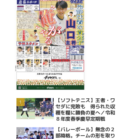
【ソフトテニス】王者・ワ
セダに完敗も 得られた収
穫を糧に勝負の夏へ／令和
８年度春季慶早定期戦
【バレーボール】無念の２
部降格。チームの形を取り