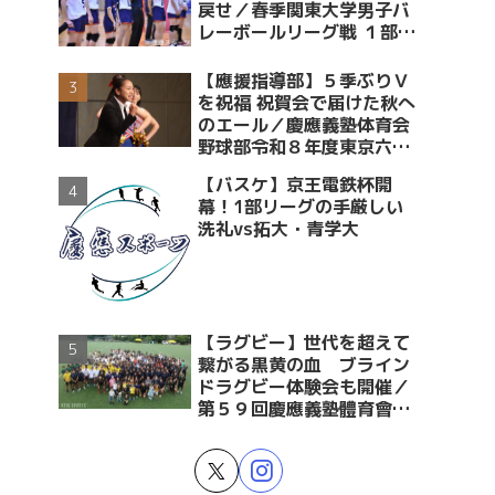
戻せ／春季関東大学男子バ
レーボールリーグ戦 １部・
２部入替戦 vs青学大
【應援指導部】５季ぶりＶ
を祝福 祝賀会で届けた秋へ
のエール／慶應義塾体育会
野球部令和８年度東京六大
学野球春季リーグ戦優勝 祝
【バスケ】京王電鉄杯開
賀会～後編～
幕！1部リーグの手厳しい
洗礼vs拓大・青学大
【ラグビー】世代を超えて
繋がる黒黄の血 ブライン
ドラグビー体験会も開催／
第５９回慶應義塾體育會蹴
球部ラグビー祭