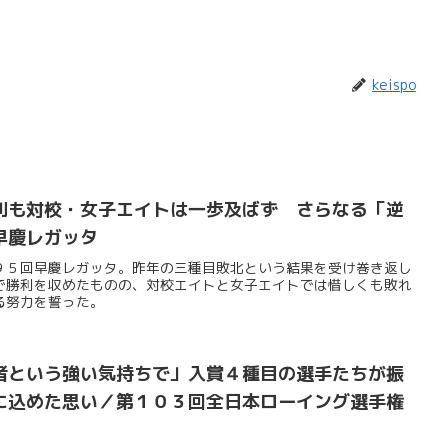
keispo
利も対校・女子エイトは一歩及ばず さらなる「逆
早慶レガッタ
９５回早慶レガッタ。昨年の三種目敗北という結果を受け巻き返し
で勝利を収めたものの、対校エイトと女子エイトでは惜しくも敗れ
る努力を誓った。
者という強い気持ちで」入賞４種目の選手たちが振
に込めた思い／第１０３回全日本ローイング選手権