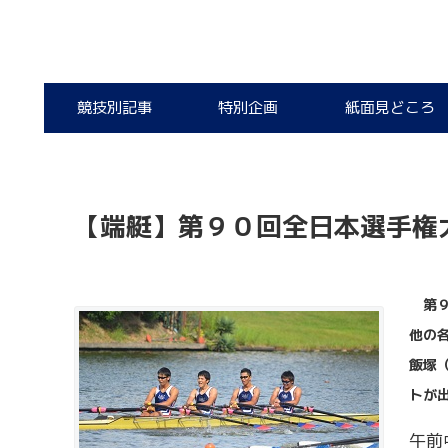
競技別記事
特別企画
紙面見どころ
【端艇】第９０回全日本選手権
第９
他の
飯塚
トが
午前