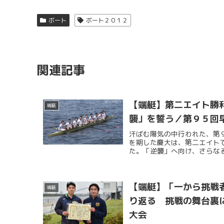
ボート
ボート２０１２
関連記事
【端艇】第二エイト勝
端艇
襲」を誓う／第９５回
汗ばむ陽気の中行われた、第
を期した慶大は、第二エイト
た。「逆襲」へ向け、さらな
【端艇】「一から挑戦
端艇
り返る 挑戦の舞台裏
大会