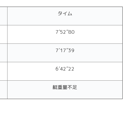
タイム
7′52″80
7′17″39
6′42″22
艇重量不足