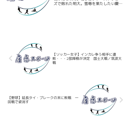
ズで敗れた明大。雪辱を果たしたい慶大
はFwd陣が互角以上の戦いを見せ、前半
はリードで折り返す。しかし後半に入る
と明大が反撃し、逆転を許してしまう。
最後の追い上げも及...
【ソッカー女子】インカレ争う相手に連
敗・・・2部降格が決定 国士大戦／筑波大
戦
【野球】延長タイ・ブレークの末に敗戦 一
回戦で姿消す