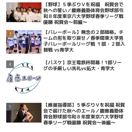
【野球】５季ぶりＶを祝福 祝賀会で
秋への誓い／慶應義塾体育会野球部令
和８年度東京六大学野球春季リーグ戦
優勝 祝賀会～前編～
【バレーボール】無念の２部降格。チ
ームの形を取り戻せ／春季関東大学男
子バレーボールリーグ戦 １部・２部入
替戦 vs青学大
【バスケ】京王電鉄杯開幕！1部リー
グの手厳しい洗礼vs拓大・青学大
【應援指導部】５季ぶりＶを祝福 祝賀
会で届けた秋へのエール／慶應義塾体
育会野球部令和８年度東京六大学野球
春季リーグ戦優勝 祝賀会～後編～