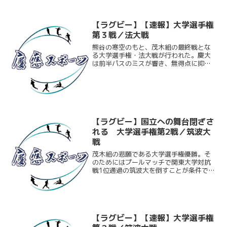
のミスが響き、無得点に抑えられてしま
う。後半はミスが減り、一時...
【ラグビー】【速報】大学選手権
第３戦／法大戦
熊谷の寒空のもと、茂木組の最終戦とな
る大学選手権・法大戦が行われた。慶大
は前半パスのミスが響き、無得点に抑え
られてしまう。後半なんとか巻き返した
かった慶大。一時は逆転に成功したもの
の、試合終了間際に法大にPGを決められ
そのままノーサイド。2...
【ラグビー】国立への舞台閉ざさ
れる 大学選手権第2戦／筑波大
戦
茂木組の悲願である大学選手権優勝。そ
のためにはプールマッチで関東大学対抗
戦1位通過の筑波大を倒すことが条件であ
った。9月の対抗戦では完敗を喫した相手
だ。自分たちの一年の過程を証明するた
めにも勝利を掴みたかったが、28-55と
敗戦。ディフェン...
【ラグビー】【速報】大学選手権