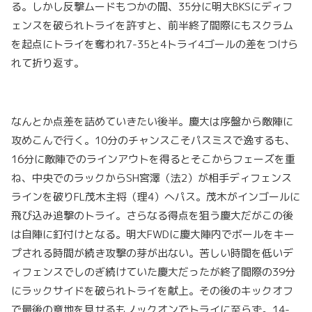
る。しかし反撃ムードもつかの間、35分に明大BKSにディフ
ェンスを破られトライを許すと、前半終了間際にもスクラム
を起点にトライを奪われ7-35と4トライ4ゴールの差をつけら
れて折り返す。
なんとか点差を詰めていきたい後半。慶大は序盤から敵陣に
攻めこんで行く。10分のチャンスこそパスミスで逸するも、
16分に敵陣でのラインアウトを得るとそこからフェーズを重
ね、中央でのラックからSH宮澤（法2）が相手ディフェンス
ラインを破りFL茂木主将（理4）へパス。茂木がインゴールに
飛び込み追撃のトライ。さらなる得点を狙う慶大だがこの後
は自陣に釘付けとなる。明大FWDに慶大陣内でボールをキー
プされる時間が続き攻撃の芽が出ない。苦しい時間を低いデ
ィフェンスでしのぎ続けていた慶大だったが終了間際の39分
にラックサイドを破られトライを献上。その後のキックオフ
で最後の意地を見せるもノックオンでトライに至らず。14-