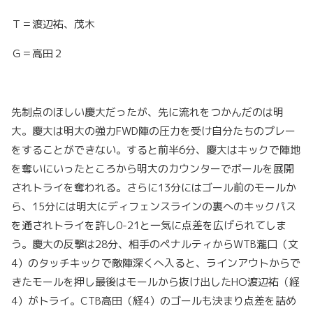
Ｔ＝渡辺祐、茂木
Ｇ＝高田２
先制点のほしい慶大だったが、先に流れをつかんだのは明
大。慶大は明大の強力FWD陣の圧力を受け自分たちのプレー
をすることができない。すると前半6分、慶大はキックで陣地
を奪いにいったところから明大のカウンターでボールを展開
されトライを奪われる。さらに13分にはゴール前のモールか
ら、15分には明大にディフェンスラインの裏へのキックパス
を通されトライを許し0-21と一気に点差を広げられてしま
う。慶大の反撃は28分、相手のペナルティからWTB瀧口（文
4）のタッチキックで敵陣深くへ入ると、ラインアウトからで
きたモールを押し最後はモールから抜け出したHO渡辺祐（経
4）がトライ。CTB高田（経4）のゴールも決まり点差を詰め