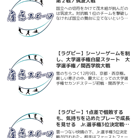
第２戦／筑波大戦
国立への切符をかけて茂木組が挑んだの
は筑波大。対抗戦１位のチームを撃破し
なければ国立の舞台に立てないという、
まさに背水の陣となった一戦は、先制ト
ライを奪うなど最高のスタート。しか
し、徐々に接点で押し込まれてしまい劣
勢に。懸命なディフェンスを...
【ラグビー】シーソーゲームを制
し、大学選手権白星スタート 大
学選手権／関西学院大戦
雪のちらつく12月9日、京都・西京極。
厳しい寒さの中、慶大にとっての大学選
手権セカンドステージ初戦・関西学大戦
が行われた。試合は序盤から両チーム互
角のプレーを見せシーソーゲームとなる
も、最後は慶大が底力を見せ29－17で勝
利。大学日本一への...
【ラグビー】1点差で惜敗する
も、気持ちを込めたプレーで成長
を見せる Jr.選手権3位決定戦／
明大戦
雲一つない快晴の下、Jr.選手権3位決定
戦が行われた。相手はファーストフェー