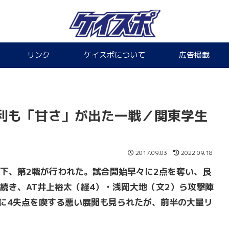
リンク
ケイスポについて
広告掲載
利も「甘さ」が出た一戦／関東学生
2017.09.03
2022.09.18
下、第2戦が行われた。試合開始早々に2点を奪い、良
続き、AT井上裕太（経4）・浅岡大地（文2）ら攻撃陣
に4失点を喫する悪い展開も見られたが、前半の大量リ