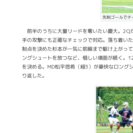
先制ゴールでチ
前半のうちに大量リードを奪いたい慶大。2Q
手の攻撃にも正確なチェックで対応。落ち着いた
制点を決めた杉本が一気に前線まで駆け上がって
ングシュートを放つなど、惜しい場面が続く。1
を決める。MD松平悠希（経3）が豪快なロング
り返した。