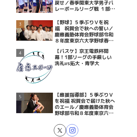
戻せ／春季関東大学男子バ
レーボールリーグ戦 １部・
２部入替戦 vs青学大
【野球】５季ぶりＶを祝
福 祝賀会で秋への誓い／
慶應義塾体育会野球部令和
８年度東京六大学野球春季
リーグ戦優勝 祝賀会～前編
【バスケ】京王電鉄杯開
～
幕！1部リーグの手厳しい
洗礼vs拓大・青学大
【應援指導部】５季ぶりＶ
を祝福 祝賀会で届けた秋へ
のエール／慶應義塾体育会
野球部令和８年度東京六大
学野球春季リーグ戦優勝 祝
賀会～後編～