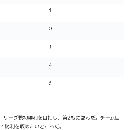
1
0
1
4
6
、リーグ戦初勝利を目指し、第2戦に臨んだ。チーム目
て勝利を収めたいところだ。