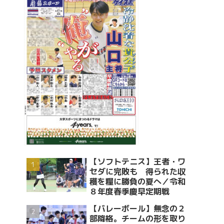
【ソフトテニス】王者・ワ
セダに完敗も 得られた収
穫を糧に勝負の夏へ／令和
８年度春季慶早定期戦
【バレーボール】無念の２
部降格。チームの形を取り