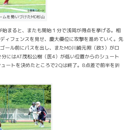
ームを勢いづけたMD杉山
が始まると、またも開始１分で浅岡が得点を挙げる。相
ディフェンスを見せ、慶大優位に攻撃を進めていく。先
ゴール前にパスを出し、またMD川崎元照（政3）がロ
2分にはAT茂松公樹（医4）が低い位置からのシュート
シュートを決めたところで2Qは終了。8点差で前半を折