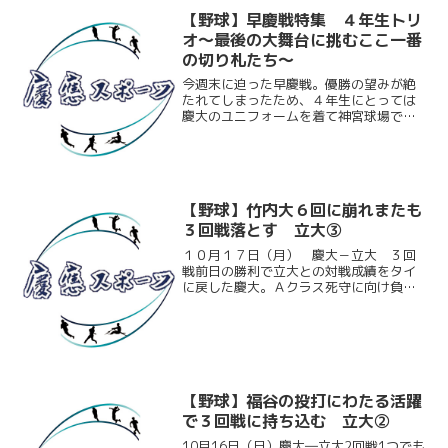
【野球】早慶戦特集 ４年生トリ
オ～最後の大舞台に挑むここ一番
の切り札たち～
今週末に迫った早慶戦。優勝の望みが絶
たれてしまったため、４年生にとっては
慶大のユニフォームを着て神宮球場でプ
レーするのも最後となる。今回はそんな
大舞台に挑む神田（経４）、田中聡（商
４）、西野（文４）の４年生３人に慶大
での４年間、最後の早慶戦...
【野球】竹内大６回に崩れまたも
３回戦落とす 立大③
１０月１７日（月） 慶大－立大 ３回
戦前日の勝利で立大との対戦成績をタイ
に戻した慶大。Ａクラス死守に向け負け
られない一戦となったこの試合、慶大は
先発した竹内大（環３）の適時打で先
制、幸先の良いスタートを切る。しかし
６回にその竹内大が突如崩れ...
【野球】福谷の投打にわたる活躍
で３回戦に持ち込む 立大②
10月16日（日）慶大―立大2回戦1つでも