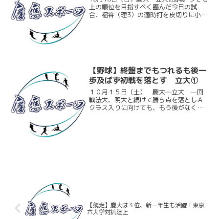
上の順位を目指すべく臨んだ今日の試
合、福谷（理3）の適時打を皮切りに小刻
みに得点を重ねる。投げても福谷が終盤
まで安定した投球を見せゲームメーク。
終盤に2点差まで追い上げられるものの、
リリーフの踏ん張...
【野球】終盤までもつれるも後一
歩及ばず初戦を落とす 立大①
１０月１５日（土） 慶大―立大 一回
戦法大、明大と続けて勝ち点を落としＡ
クラス入りに向けても、もう後がなくな
ってしまった慶大。絶対に勝ち星が欲し
い大事な初戦だったが、守備の乱れもあ
り先発竹内大（環３）が４回５失点で
早々と降板してしまう。慶大...
【競走】慶大は３位、新一年生も活躍！東京
六大学対抗陸上