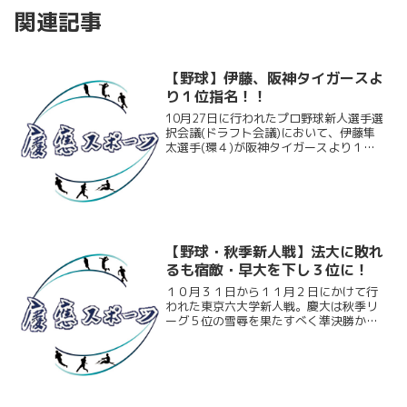
関連記事
【野球】伊藤、阪神タイガースよ
り１位指名！！
10月27日に行われたプロ野球新人選手選
択会議(ドラフト会議)において、伊藤隼
太選手(環４)が阪神タイガースより１順
目指名を受けました。それに伴い日吉キ
ャンパスで行われた記者会見の模様をお
伝えしたいと思います。
【野球・秋季新人戦】法大に敗れ
るも宿敵・早大を下し３位に！
１０月３１日から１１月２日にかけて行
われた東京六大学新人戦。慶大は秋季リ
ーグ５位の雪辱を果たすべく準決勝から
出場したが、併殺を３つ記録するなど拙
攻が目立ち、法大の集中打の前に逆転負
け。３位決定戦に回ることになった。そ
して法大に敗北し、迎えた...