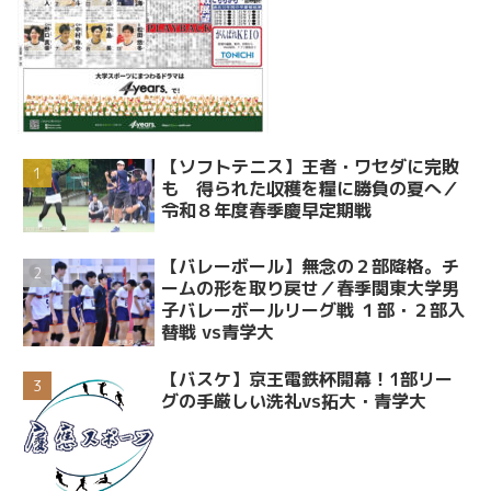
【ソフトテニス】王者・ワセダに完敗
も 得られた収穫を糧に勝負の夏へ／
令和８年度春季慶早定期戦
【バレーボール】無念の２部降格。チ
ームの形を取り戻せ／春季関東大学男
子バレーボールリーグ戦 １部・２部入
替戦 vs青学大
【バスケ】京王電鉄杯開幕！1部リー
グの手厳しい洗礼vs拓大・青学大