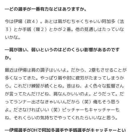
―どの選手が一番有力などはありますか。
今は伊場（政４）。あとは肩がむちゃくちゃいい阿加多（法
３）とか手銭（環２）とかが２番。他の見通しはたっていな
いかな。
―肩が強い、弱いというのはどのくらい影響があるのです
か。
最近は伊場は肩の調子はいいよ。だから、2塁もさせることが
多くなってきた。やっぱり肩や肘に疲労がたまってしまうか
ら。これだけ練習が続くとね。昔はね、よく色々な監督さん
が言ってたんだけどね、肩なんかいいのよ。どうだって。だ
ってランナー出さなきゃいいんだから（笑）俺もそう思う
よ。ださなければいい（笑）ピッチャーもキャッチャーも
ね、それくらいの気持ちでやってくれたらいいなと思う。
―伊場選手がDH
で阿加多選手や手銭選手がキャッチャーとい