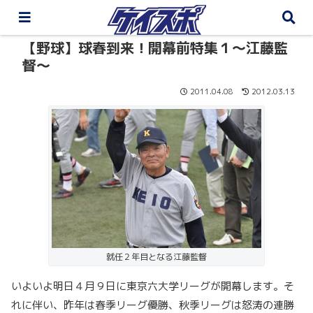
【野球】球春到来！開幕前特集１～江藤監
督～
2011.04.08
2012.03.13
就任２年目となる江藤監督
いよいよ明日４月９日に東京六大学リーグが開幕します。そ
れに伴い、昨年は春季リーグ優勝、秋季リーグは怒涛の連勝