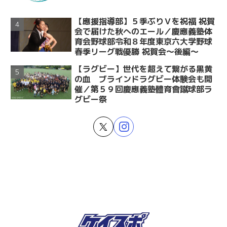
【應援指導部】５季ぶりＶを祝福 祝賀
会で届けた秋へのエール／慶應義塾体
育会野球部令和８年度東京六大学野球
春季リーグ戦優勝 祝賀会～後編～
【ラグビー】世代を超えて繋がる黒黄
の血 ブラインドラグビー体験会も開
催／第５９回慶應義塾體育會蹴球部ラ
グビー祭