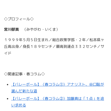
◇プロフィール◇
宮川郁真
（みやがわ・いくま）
１９９９年５月５日生まれ／総合政策学部・２年／松本県ヶ
丘高出身／身長１８９センチ／最高到達点３３２センチ／サ
イド
◇関連記事・春コラム◇
【バレーボール】〈春コラム①〉アナリスト、谷口聡が
選んだ新たな道
【バレーボール】〈春コラム②〉加藤真は「１点」を追
い求める