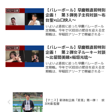
ここ12年、早大に勝利できていない慶大
だが、春季リーグでは１部復帰を果たし
ており、打倒・ワセダに向けて勢いに乗
【バレーボール】早慶戦直前特別
バレー企画
っている。一方の早大...
企画！ 第３弾男子主将対談～布
台聖×山口快人～
いよいよ直前に迫った早慶バレーボール
定期戦。今年で90回目の節目を迎える定
期戦は、早稲田アリーナで開催される。
ここ12年、早大に勝利できていない慶大
だが、春季リーグでは１部復帰を果たし
ており、打倒・ワセダに向けて勢いに乗
【バレーボール】早慶戦直前特別
バレー企画
っている。一方の早大...
企画！ 第２弾女子ルーキー対談
～比留間美晴×稲垣光琉～
いよいよ直前に迫った早慶バレーボール
定期戦。今年で90回目の節目を迎える定
期戦は、早稲田アリーナで開催される。
ここ12年、早大に勝利できていない慶大
だが、春季リーグでは１部復帰を果たし
ており、打倒・ワセダに向けて勢いに乗
っている。一方の早大...
【テニス】新体制企画「変革」第一弾！ 坂
井利彰監督