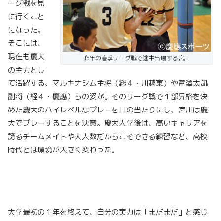
ーグ戦を見
に行くこと
になった。
そこには、
現在も慶大
昨年の春季リーグ戦で途中出場する宮川
の主力とし
て活躍する、マルキナシム主将（総４・川越東）や富澤太凱
副将（経４・慶應）らの姿が。そのリーグ戦で１部昇格を決
めた慶大のハイレベルなプレーを目の当たりにし、宮川は慶
大でプレーすることを決意。慶大入学後は、高いキャリアを
誇るチームメイトや大人数だからこそできる練習など、高校
時代とは環境が大きく変わった。
大学最初の１年を終えて、自分の実力は「まだまだ」と感じ