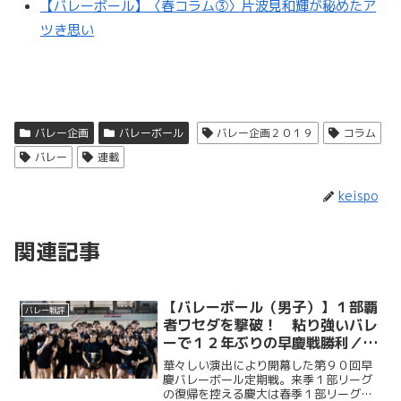
【バレーボール】〈春コラム③〉片波見和輝が秘めたア
ツき思い
バレー企画
バレーボール
バレー企画２０１９
コラム
バレー
連載
keispo
関連記事
【バレーボール（男子）】１部覇
バレー戦評
者ワセダを撃破！ 粘り強いバレ
ーで１２年ぶりの早慶戦勝利／第
９０回早慶バレーボール定期戦
華々しい演出により開幕した第９０回早
慶バレーボール定期戦。来季１部リーグ
の復帰を控える慶大は春季１部リーグ王