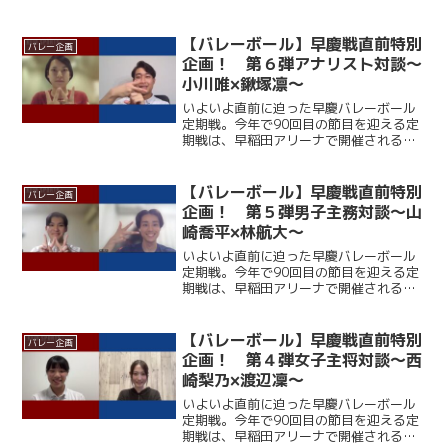
者・早大相手に第１セットを２５－１２
のダブルスコアで落とすも、第２セット
は中村玲央（総２・福大附大濠）が連続
【バレーボール】早慶戦直前特別
バレー企画
得点を挙げるなど着実にリ...
企画！ 第６弾アナリスト対談～
小川唯×鍬塚凛～
いよいよ直前に迫った早慶バレーボール
定期戦。今年で90回目の節目を迎える定
期戦は、早稲田アリーナで開催される。
ここ12年、早大に勝利できていない慶大
だが、春季リーグでは１部復帰を果たし
ており、打倒・ワセダに向けて勢いに乗
【バレーボール】早慶戦直前特別
バレー企画
っている。一方の早大...
企画！ 第５弾男子主務対談～山
崎喬平×林航大～
いよいよ直前に迫った早慶バレーボール
定期戦。今年で90回目の節目を迎える定
期戦は、早稲田アリーナで開催される。
ここ12年、早大に勝利できていない慶大
だが、春季リーグでは１部復帰を果たし
ており、打倒・ワセダに向けて勢いに乗
【バレーボール】早慶戦直前特別
バレー企画
っている。一方の早大...
企画！ 第４弾女子主将対談～西
崎梨乃×渡辺凜～
いよいよ直前に迫った早慶バレーボール
定期戦。今年で90回目の節目を迎える定
期戦は、早稲田アリーナで開催される。