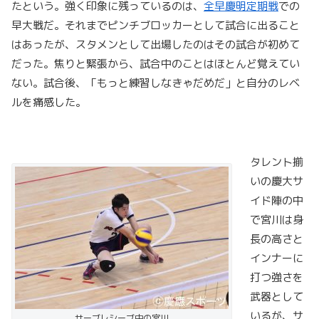
たという。強く印象に残っているのは、
全早慶明定期戦
での
早大戦だ。それまでピンチブロッカーとして試合に出ること
はあったが、スタメンとして出場したのはその試合が初めて
だった。焦りと緊張から、試合中のことはほとんど覚えてい
ない。試合後、「もっと練習しなきゃだめだ」と自分のレベ
ルを痛感した。
タレント揃
いの慶大サ
イド陣の中
で宮川は身
長の高さと
インナーに
打つ強さを
武器として
いるが、サ
サーブレシーブ中の宮川