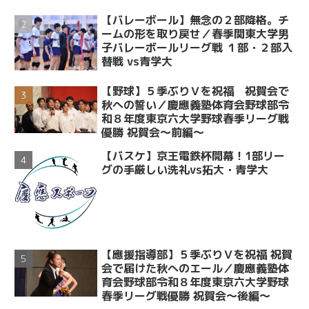
【バレーボール】無念の２部降格。チ
ームの形を取り戻せ／春季関東大学男
子バレーボールリーグ戦 １部・２部入
替戦 vs青学大
【野球】５季ぶりＶを祝福 祝賀会で
秋への誓い／慶應義塾体育会野球部令
和８年度東京六大学野球春季リーグ戦
優勝 祝賀会～前編～
【バスケ】京王電鉄杯開幕！1部リー
グの手厳しい洗礼vs拓大・青学大
【應援指導部】５季ぶりＶを祝福 祝賀
会で届けた秋へのエール／慶應義塾体
育会野球部令和８年度東京六大学野球
春季リーグ戦優勝 祝賀会～後編～