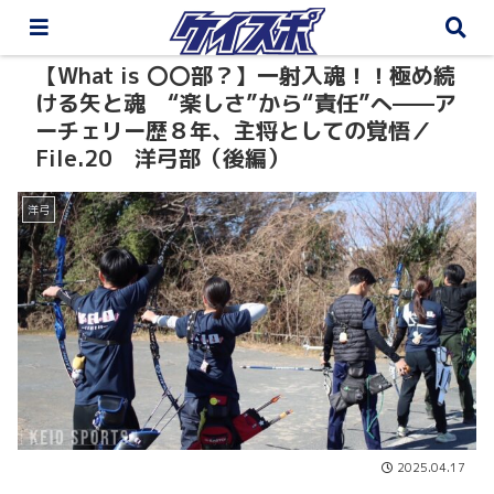
【What is 〇〇部？】一射入魂！！極め続
ける矢と魂 “楽しさ”から“責任”へ——ア
ーチェリー歴８年、主将としての覚悟／
File.20 洋弓部（後編）
洋弓
2025.04.17