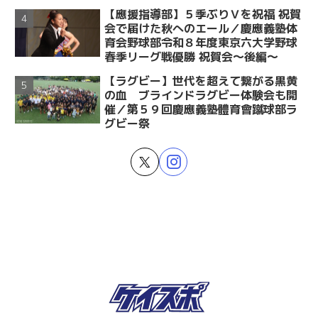
【應援指導部】５季ぶりＶを祝福 祝賀
会で届けた秋へのエール／慶應義塾体
育会野球部令和８年度東京六大学野球
春季リーグ戦優勝 祝賀会～後編～
【ラグビー】世代を超えて繋がる黒黄
の血 ブラインドラグビー体験会も開
催／第５９回慶應義塾體育會蹴球部ラ
グビー祭