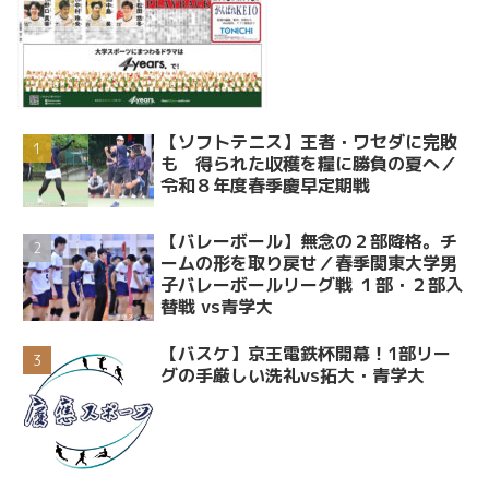
【ソフトテニス】王者・ワセダに完敗
も 得られた収穫を糧に勝負の夏へ／
令和８年度春季慶早定期戦
【バレーボール】無念の２部降格。チ
ームの形を取り戻せ／春季関東大学男
子バレーボールリーグ戦 １部・２部入
替戦 vs青学大
【バスケ】京王電鉄杯開幕！1部リー
グの手厳しい洗礼vs拓大・青学大