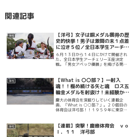
関連記事
【洋弓】女子は銅メダル獲得の歴
洋弓
史的快挙！男子は激闘の末１点差
に泣き５位／全日本学生アーチェ
リー王座決定戦
６月１３日から１４日にかけて開催され
た、全日本学生アーチェリー王座決定
戦。「男女アベック優勝」を掲げる第６
８代慶大洋弓部は、男子は準々決勝で東
京国際大とのシュートオフの末にわずか
１点差で涙を呑み、総合５位。一方、快
【What is 〇〇部？】一射入
洋弓
進撃を見せた女子は、３位決...
魂！！極め続ける矢と魂 ロス五
輪金メダルを射抜け！未経験から
世界を目指す慶應洋弓部の注目新
慶大の体育会を深掘りしていく連載企
２年生／File.20 洋弓部（前
画、「What is ○○部？」。２０個目の
体育会は洋弓部！！１９５９年に東京オ
編）
リンピックでアーチェリー競技が実施さ
れるかもしれないとの予測のもとに、慶
應義塾体育会弓術部の中に洋弓研究班と
【連載】突撃！慶應体育会 ｖｏ
洋弓
して設立され、これ...
ｌ．１１ 洋弓部