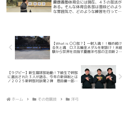
慶應義塾体育会には現在、４３の部活が
ある。そんな体育会各部は普段どのよう
な雰囲気で、どのような練習を行ってい
るのか。試合などでは見られない、体育
会の知られざる日常に迫る。第１１回と
なる今回取り上げるのは洋弓部。矢で的
を射抜く、単純ながらそれ...
【What is 〇〇部？】一射入魂！！極め続け
る矢と魂 ロス五輪金メダルを射抜け！未経
験から世界を目指す慶應洋弓部の注目新２年
生／File.20 洋弓部（前編）
【ラグビー】新生蹴球部始動！下級生で幹部
に選出された３人が語る、今年の新体制とは
／２０２５新幹部対談第２弾 恩田優一郎×
笠原悠真×中野誠章
ホーム
その他競技
洋弓