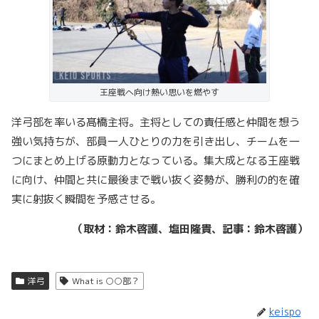
王座戦へ向け熱い思いを燃やす
洋弓部を率いる髙橋主将。主将としての責任感と仲間を想う
強い気持ちが、部員一人ひとりの力を引き出し、チームを一
つにまとめ上げる原動力となっている。集大成となる王座戦
に向け、仲間と共に最後まで戦い抜く姿勢が、勝利の的を確
実に射抜く瞬間を予感させる。
（取材：鈴木啓護、塩田隆貴、記事：鈴木啓護）
洋弓
What is ○○部？
keispo