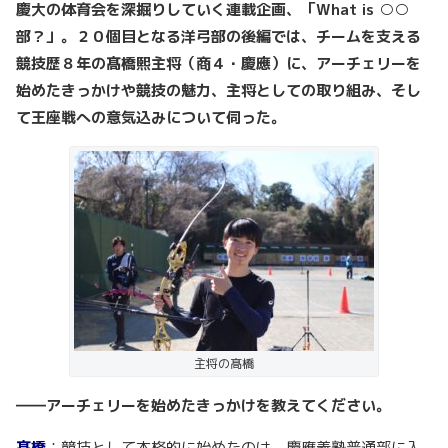
慶大の体育会を深掘りしていく連載企画、「What is ○○
部？」。２０個目となる洋弓部の後編では、チームを支える
競技歴８年の髙橋熙主将（商４・慶應）に、アーチェリーを
始めたきっかけや競技の魅力、主将としての取り組み、そし
て王座戦への意気込みについて伺った。
主将の髙橋
――アーチェリーを始めたきっかけを教えてください。
髙橋
：競技として本格的に始めたのは、慶應義塾普通部に入