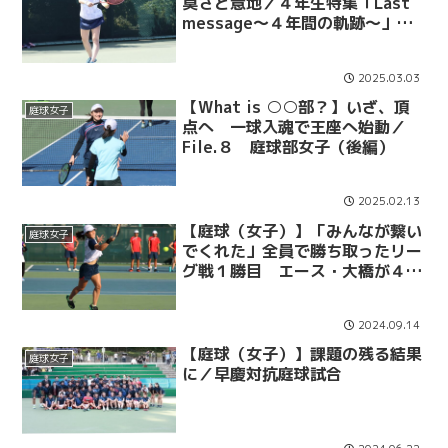
臭さと意地／４年生特集「Last
message〜４年間の軌跡〜」
No.14・馬渕麻実（庭球部女子）
2025.03.03
【What is ○○部？】いざ、頂
庭球女子
点へ 一球入魂で王座へ始動／
File.８ 庭球部女子（後編）
2025.02.13
【庭球（女子）】「みんなが繋い
庭球女子
でくれた」全員で勝ち取ったリー
グ戦１勝目 エース・大橋が４時
間３分の激闘制し仲間の想いに応
える／２０２４年関東大学テニス
2024.09.14
リーグ 第４戦vs 明大
【庭球（女子）】課題の残る結果
庭球女子
に／早慶対抗庭球試合