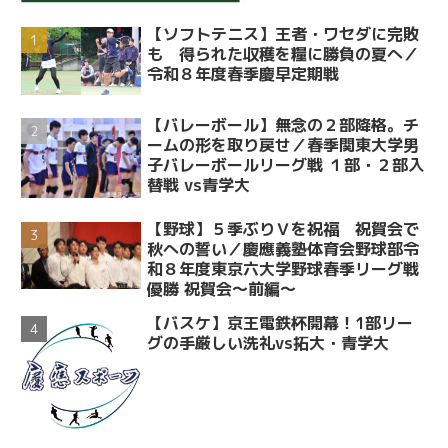
【ソフトテニス】王者・ワセダに完敗
も 得られた収穫を糧に勝負の夏へ／
令和８年度春季慶早定期戦
【バレーボール】無念の２部降格。チ
ームの形を取り戻せ／春季関東大学男
子バレーボールリーグ戦 １部・２部入
替戦 vs青学大
【野球】５季ぶりＶを祝福 祝賀会で
秋への誓い／慶應義塾体育会野球部令
和８年度東京六大学野球春季リーグ戦
優勝 祝賀会～前編～
【バスケ】京王電鉄杯開幕！1部リー
グの手厳しい洗礼vs拓大・青学大