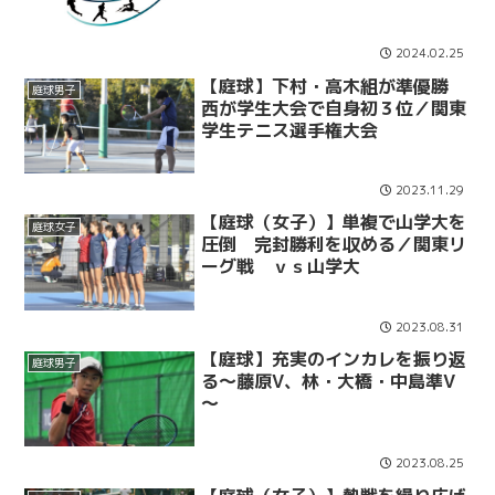
2024.02.25
【庭球】下村・高木組が準優勝
庭球男子
西が学生大会で自身初３位／関東
学生テニス選手権大会
2023.11.29
【庭球（女子）】単複で山学大を
庭球女子
圧倒 完封勝利を収める／関東リ
ーグ戦 ｖｓ山学大
2023.08.31
【庭球】充実のインカレを振り返
庭球男子
る～藤原V、林・大橋・中島準V
～
2023.08.25