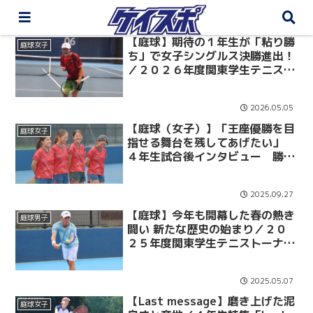
【庭球】期待の１年生が「粘り勝
庭球女子
ち」で女子シングルス決勝進出！
／２０２６年度関東学生テニスト
ーナメント
2026.05.05
【庭球（女子）】「王座優勝を目
庭球女子
指せる舞台を残してあげたい」
４年生試合後インタビュー 勝利
掴めず１部６位で入替戦へ／関東
大学テニスリーグ1部vs東国大
2025.09.27
【庭球】今年も開幕した春の熱き
庭球男子
闘い 新たな歴史の始まり／２０
２５年度関東学生テニストーナメ
ント
2025.05.07
【Last message】磨き上げた泥
庭球女子