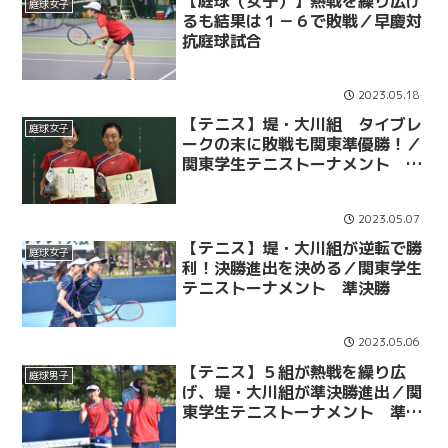
【庭球（女子）】熱戦を繰り広げ
庭球女子
るも結果は１－６で敗戦／早慶対
抗庭球試合
2023.05.18
【テニス】堤・大川組 タイブレ
庭球女子
ークの末に敗戦も関東準優勝！／
関東学生テニストーナメント 決
勝
2023.05.07
【テニス】堤・大川組が逆転で勝
庭球女子
利！決勝進出を決める／関東学生
テニストーナメント 準決勝
2023.05.06
【テニス】５組が熱戦を繰り広
庭球男子
げ、堤・大川組が準決勝進出／関
東学生テニストーナメント 準々
決勝