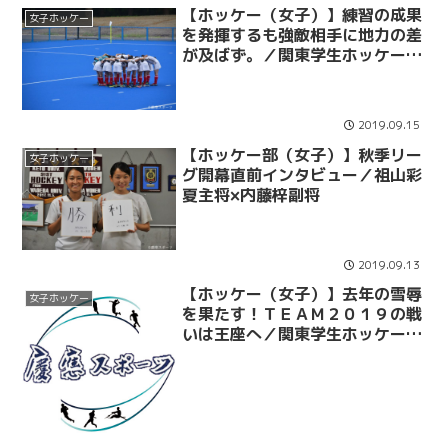
【ホッケー（女子）】練習の成果
女子ホッケー
を発揮するも強敵相手に地力の差
が及ばず。／関東学生ホッケー秋
季リーグ ＶＳ山梨学院大
2019.09.15
【ホッケー部（女子）】秋季リー
女子ホッケー
グ開幕直前インタビュー／祖山彩
夏主将×内藤梓副将
2019.09.13
【ホッケー（女子）】去年の雪辱
女子ホッケー
を果たす！ＴＥＡＭ２０１９の戦
いは王座へ／関東学生ホッケー春
季リーグ５－６位決定戦ＶＳ学習
院大