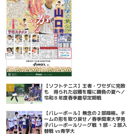
【ソフトテニス】王者・ワセダに完敗
も 得られた収穫を糧に勝負の夏へ／
令和８年度春季慶早定期戦
【バレーボール】無念の２部降格。チ
ームの形を取り戻せ／春季関東大学男
子バレーボールリーグ戦 １部・２部入
替戦 vs青学大