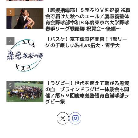
【應援指導部】５季ぶりＶを祝福 祝賀
会で届けた秋へのエール／慶應義塾体
育会野球部令和８年度東京六大学野球
春季リーグ戦優勝 祝賀会～後編～
【バスケ】京王電鉄杯開幕！1部リー
グの手厳しい洗礼vs拓大・青学大
【ラグビー】世代を超えて繋がる黒黄
の血 ブラインドラグビー体験会も開
催／第５９回慶應義塾體育會蹴球部ラ
グビー祭