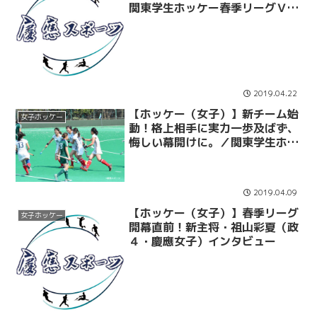
関東学生ホッケー春季リーグＶＳ
駿河台大
2019.04.22
【ホッケー（女子）】新チーム始
女子ホッケー
動！格上相手に実力一歩及ばず、
悔しい幕開けに。／関東学生ホッ
ケー春季リーグ VS東京農業大
2019.04.09
【ホッケー（女子）】春季リーグ
女子ホッケー
開幕直前！新主将・祖山彩夏（政
４・慶應女子）インタビュー