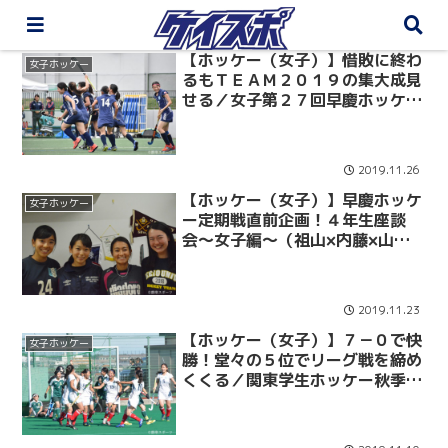
【ホッケー（女子）】惜敗に終わ
女子ホッケー
るもＴＥＡＭ２０１９の集大成見
せる／女子第２７回早慶ホッケー
定期戦
2019.11.26
【ホッケー（女子）】早慶ホッケ
女子ホッケー
ー定期戦直前企画！４年生座談
会〜女子編〜（祖山×内藤×山田×
西本）
2019.11.23
【ホッケー（女子）】７－０で快
女子ホッケー
勝！堂々の５位でリーグ戦を締め
くくる／関東学生ホッケー秋季リ
ーグ５位－６位決定戦 ＶＳ武蔵
大