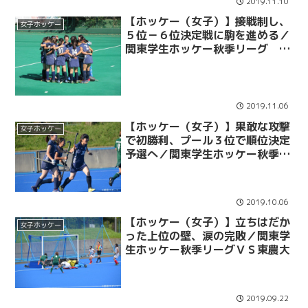
2019.11.10
【ホッケー（女子）】接戦制し、
女子ホッケー
５位－６位決定戦に駒を進める／
関東学生ホッケー秋季リーグ Ｖ
Ｓ上智大
2019.11.06
【ホッケー（女子）】果敢な攻撃
女子ホッケー
で初勝利、プール３位で順位決定
予選へ／関東学生ホッケー秋季リ
ーグ ＶＳ武蔵大
2019.10.06
【ホッケー（女子）】立ちはだか
女子ホッケー
った上位の壁、涙の完敗／関東学
生ホッケー秋季リーグＶＳ東農大
2019.09.22