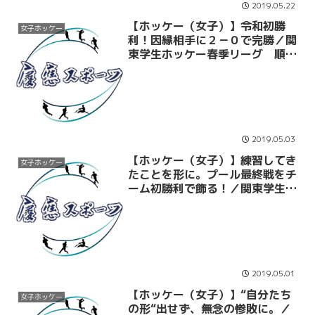
2019.05.22
【ホッケー（女子）】令和初勝
女子ホッケー
利！因縁相手に２－０で完勝／関
東学生ホッケー春季リーグ 順位
決定予選 ＶＳ立大
2019.05.03
【ホッケー（女子）】練習してき
女子ホッケー
たことを形に。プール最終戦をチ
ーム初勝利で飾る！／関東学生ホ
ッケー春季リーグＶＳ横浜市立大
2019.05.01
【ホッケー（女子）】“自分たち
女子ホッケー
の形“出せず、無念の惨敗に。／