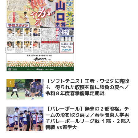
【ソフトテニス】王者・ワセダに完敗
も 得られた収穫を糧に勝負の夏へ／
令和８年度春季慶早定期戦
【バレーボール】無念の２部降格。チ
ームの形を取り戻せ／春季関東大学男
子バレーボールリーグ戦 １部・２部入
替戦 vs青学大