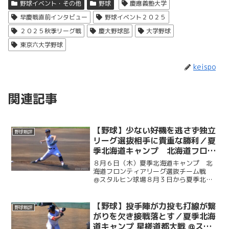
野球イベント・その他
野球
慶應義塾大学
早慶戦直前インタビュー
野球イベント２０２５
２０２５秋季リーグ戦
慶大野球部
大学野球
東京六大学野球
keispo
関連記事
【野球】少ない好機を逃さず独立
野球戦評
リーグ選抜相手に貴重な勝利／夏
季北海道キャンプ 北海道フロン
ティアリーグ選抜チーム戦 ＠ス
８月６日（木）夏季北海道キャンプ 北
タルヒン球場
海道フロンティアリーグ選抜チーム戦
＠スタルヒン球場８月３日から夏季北海
道キャンプに臨んでいる慶大。この日は
北海道の独立リーグである北海道フロン
ティアリーグの選抜チームと試合を行っ
【野球】投手陣が力投も打線が繋
野球戦評
た。初回に今津慶介（総４...
がりを欠き接戦落とす／夏季北海
道キャンプ 星槎道都大戦 @スタ