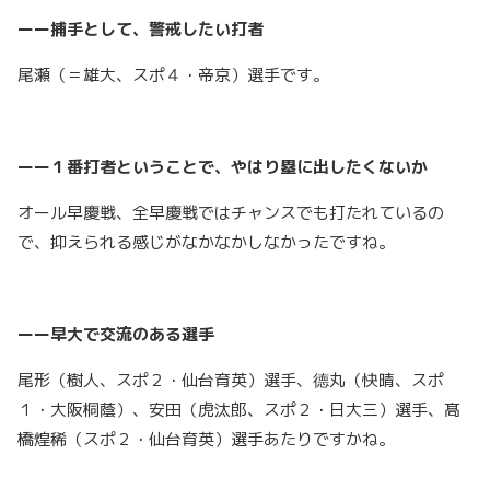
ーー捕手として、警戒したい打者
尾瀬（＝雄大、スポ４・帝京）選手です。
ーー１番打者ということで、やはり塁に出したくないか
オール早慶戦、全早慶戦ではチャンスでも打たれているの
で、抑えられる感じがなかなかしなかったですね。
ーー早大で交流のある選手
尾形（樹人、スポ２・仙台育英）選手、德丸（快晴、スポ
１・大阪桐蔭）、安田（虎汰郎、スポ２・日大三）選手、髙
橋煌稀（スポ２・仙台育英）選手あたりですかね。