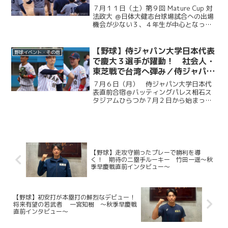
勝』／第９回MatureCup・法大
７月１１日（土）第９回 Mature Cup 対
戦
法政大 ＠日体大健志台球場試合への出場
機会が少ない３、４年生が中心となって
戦うMature Cup。本大会に出場する慶大
は、法大との一戦に臨んだ。試合は法大
に２度追い付く粘りを見せると、１点ビ...
【野球】侍ジャパン大学日本代表
野球イベント・その他
で慶大３選手が躍動！ 社会人・
東芝戦で台湾へ弾み／侍ジャパン
大学日本代表直前合宿５日目
７月６日（月） 侍ジャパン大学日本代
表直前合宿＠バッティングパレス相石ス
タジアムひらつか７月２日から始まった
侍ジャパン大学代表の直前合宿。慶大か
らは今津慶介（総４・旭川東）、渡辺和
大（商４・高松商業）、林純司（環３・
報徳学園）の３選手が選出...
【野球】走攻守揃ったプレーで勝利を導
く！ 期待の二塁手ルーキー 竹田一遥～秋
季早慶戦直前インタビュー～
【野球】初安打が本塁打の鮮烈なデビュー！
将来有望の若武者 一宮知樹 ～秋季早慶戦
直前インタビュー～