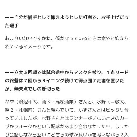
ーー自分が捕手として抑えようとした打者で、お手上げだっ
た選手
あまりいないですかね、僕が守っているときは意外と抑えら
れているイメージです。
ーー立大３回戦では試合途中からマスクを被り、１点リード
の終盤は７回から３イニング続けて得点圏に走者を置いた
が、無失点でしのぎ切った
かず（渡辺和大、商３・高松商業）さんと、水野（＝敬太、
経２・札幌南）さんと組んでいて、かずさんとはビッタリ合
っていましたが、水野さんとはランナーがいないときのカー
ブかフォークかという配球があまり合わなかった中、しっか
り会話しながら互いにどちらの球が良いかを考えながら２人