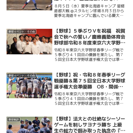
ルヒン球場
８月５日（水）夏季北海道キャンプ 星槎
道都大戦 @スタルヒン球場８月３日から
夏季北海道キャンプに臨んでいる慶大。
この日はキャンプ初試合で星槎道都大戦
との一戦。２回と４回に先発・沖村要
（商４・慶應）が相手打線に得点を許
【野球】５季ぶりＶを祝福 祝賀
野球イベント・その他
し、２点を追う展開に。そ...
会で秋への誓い／慶應義塾体育会
野球部令和８年度東京六大学野球
春季リーグ戦優勝 祝賀会～前編
令和８年東京六大学野球春季リーグ戦で
～
５季ぶり４１回目の優勝を果たし、第７
５回全日本大学野球選手権大会では準優
勝を成し遂げた慶大。その快挙を祝う祝
賀会が開催され、ＯＢや関係者ら多くの
人が集まり、選手たちの健闘をたたえ
【野球】祝・令和８年春季リーグ
野球イベント・その他
た。前編では、堀井監督の挨...
戦優勝＆第７５回全日本大学野球
選手権大会準優勝 OB・関係者
からのお祝いメッセージ
令和８年東京六大学野球春季リーグ戦で
５季ぶり４１回目の優勝を果たし、第７
５回全日本大学野球選手権大会では準優
勝を成し遂げた慶大。優勝号外発行にあ
たり、慶應義塾体育会野球部OBや関係者
の皆様から、現役選手たちへ温かい祝福
【野球】法大との壮絶なシーソー
野球戦評
のメッセージをお寄せい...
ゲームを制しサヨナラ勝ち 上級
生の総力で掴み取った執念の『一