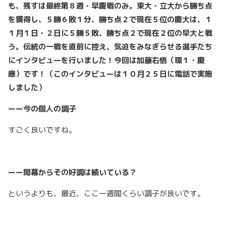
も、残すは最終第８週・早慶戦のみ。東大・立大から勝ち点
を獲得し、５勝６敗１分、勝ち点２で現在５位の慶大は、１
１月１日・２日に５勝５敗、勝ち点２で現在２位の早大と戦
う。伝統の一戦を直前に控え、気迫をみなぎらせる選手たち
にインタビューを行いました！今回は加藤右悟（環１・慶
應）です！（このインタビューは１０月２５日に電話で実施
しました）
ーー今の個人の調子
すごく良いですね。
ーー開幕からその好調は続いている？
というよりも、最近、ここ一週間くらい調子が良いです。