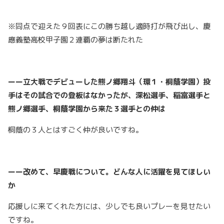
※同点で迎えた９回表にこの勝ち越し適時打が飛び出し、慶
應義塾高校甲子園２連覇の夢は断たれた
ーー立大戦でデビューした熊ノ郷翔斗（環１・桐蔭学園）投
手はその試合での登板はなかったが、深松選手、稲富選手と
熊ノ郷選手、桐蔭学園から来た３選手との仲は
桐蔭の３人とはすごく仲が良いですね。
ーー改めて、早慶戦について。どんな人に活躍を見てほしい
か
応援しに来てくれた方には、少しでも良いプレーを見せたい
ですね。