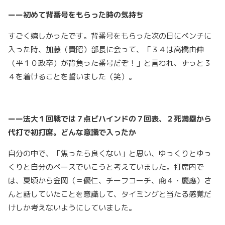
ーー初めて背番号をもらった時の気持ち
すごく嬉しかったです。背番号をもらった次の日にベンチに
入った時、加藤（貴昭）部長に会って、「３４は高橋由伸
（平１０政卒）が背負った番号だぞ！」と言われ、ずっと３
４を着けることを誓いました（笑）。
ーー法大１回戦では７点ビハインドの７回表、２死満塁から
代打で初打席。どんな意識で入ったか
自分の中で、「焦ったら良くない」と思い、ゆっくりとゆっ
くりと自分のベースでいこうと考えていました。打席内で
は、夏頃から金岡（＝優仁、チーフコーチ、商４・慶應）さ
んと話していたことを意識して、タイミングと当たる感覚だ
けしか考えないようにしていました。