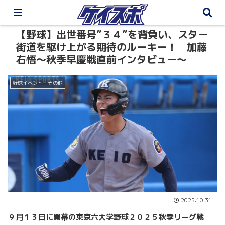
【野球】出世番号”３４”を背負い、スター
街道を駆け上がる期待のルーキー！ 加藤
右悟～秋季早慶戦直前インタビュー～
野球イベント・その他
2025.10.31
９月１３日に開幕の東京六大学野球２０２５秋季リーグ戦