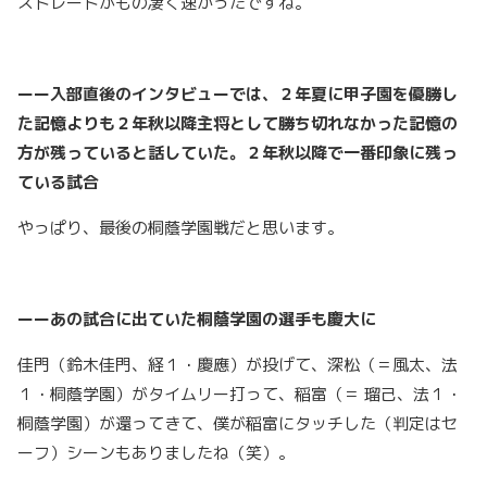
ストレートがもの凄く速かったですね。
ーー入部直後のインタビューでは、２年夏に甲子園を優勝し
た記憶よりも２年秋以降主将として勝ち切れなかった記憶の
方が残っていると話していた。２年秋以降で一番印象に残っ
ている試合
やっぱり、最後の桐蔭学園戦だと思います。
ーーあの試合に出ていた桐蔭学園の選手も慶大に
佳門（鈴木佳門、経１・慶應）が投げて、深松（＝風太、法
１・桐蔭学園）がタイムリー打って、稲富（＝ 瑠己、法１・
桐蔭学園）が還ってきて、僕が稲富にタッチした（判定はセ
ーフ）シーンもありましたね（笑）。