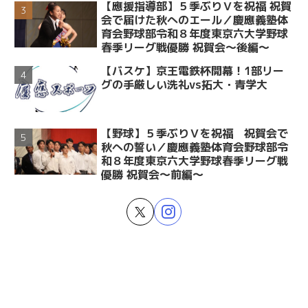
【應援指導部】５季ぶりＶを祝福 祝賀
会で届けた秋へのエール／慶應義塾体
育会野球部令和８年度東京六大学野球
春季リーグ戦優勝 祝賀会～後編～
【バスケ】京王電鉄杯開幕！1部リー
グの手厳しい洗礼vs拓大・青学大
【野球】５季ぶりＶを祝福 祝賀会で
秋への誓い／慶應義塾体育会野球部令
和８年度東京六大学野球春季リーグ戦
優勝 祝賀会～前編～