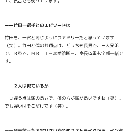
て、試合でも使っています。
ーー竹田一選手とのエピソードは
竹田も、一宮と同じようにファミリーだと思っています
（笑）。竹田と僕の共通点は、どっちも長男で、三人兄弟
で、Ｂ型で、ＭＢＴＩも恋愛診断も、身長体重も全部一緒で
す。
ーー２人は似ているか
一つ違う点は頭の良さで、僕の方が頭が良いですね（笑）。
でも違いはそこだけです（笑）。
ーー今季放った３安打はいずれも２ストライクから。インタ