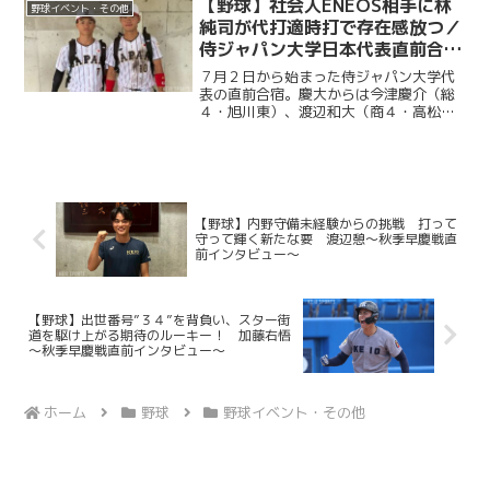
大（商４・高松商業）、林純司（環３・
【野球】社会人ENEOS相手に林
野球イベント・その他
報徳学園）の３選手が選出...
純司が代打適時打で存在感放つ／
侍ジャパン大学日本代表直前合宿
３日目
７月２日から始まった侍ジャパン大学代
表の直前合宿。慶大からは今津慶介（総
４・旭川東）、渡辺和大（商４・高松商
業）、林純司（環３・報徳学園）の３選
手が選出されている。３日目の７月４日
は、社会人強豪チーム・ENEOSとの練習
試合が行われた。渡辺...
【野球】内野守備未経験からの挑戦 打って
守って輝く新たな要 渡辺憩～秋季早慶戦直
前インタビュー～
【野球】出世番号”３４”を背負い、スター街
道を駆け上がる期待のルーキー！ 加藤右悟
～秋季早慶戦直前インタビュー～
ホーム
野球
野球イベント・その他