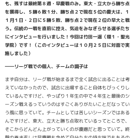
も、残すは最終第８週・早慶戦のみ。東大・立大から勝ち点
を獲得し、５勝６敗１分、勝ち点２で現在５
位の慶大は、１
１月１日・２日に５勝５敗、勝ち点２で現在２位の早大と戦
う。伝統の一戦を直前に控え、気迫をみなぎらせる選手たち
にインタビューを行いました！今回は竹田一遥（環１・聖光
学院）です！（このインタビューは１０月２５日に対面で実
施しました）
――リーグ戦での個人、チームの調子は
まず自分は、リーグ戦が始まるまで全く試合に出ることは考
えていなかったので、試合に出場すること自体もびっくりし
ているんですけど、やっぱり１年生の中で４年生と最後のシ
ーズン戦えるっていうのはすごくありがたいことだなってい
う風に思っていて。チームとしては苦しいシーズンではある
んですけど、東大、立大と勝ち点取れているってところで、
そこからどんどん上がっていくのが慶應だと思っていて。終
盤の巻き返しは早慶戦も含めて自分たちの持ち味でもあるの