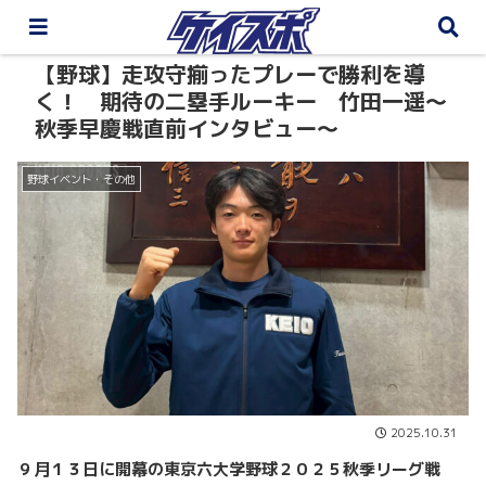
【野球】走攻守揃ったプレーで勝利を導
く！ 期待の二塁手ルーキー 竹田一遥～
秋季早慶戦直前インタビュー～
野球イベント・その他
2025.10.31
９月１３日に開幕の東京六大学野球２０２５秋季リーグ戦