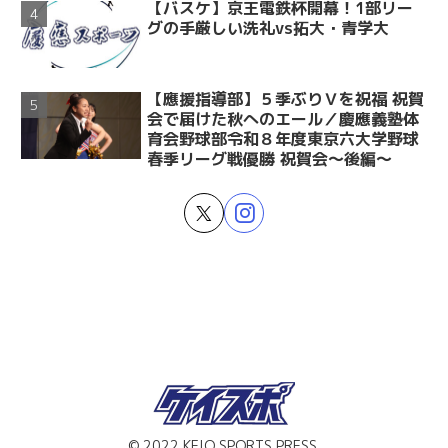
【バスケ】京王電鉄杯開幕！1部リー
グの手厳しい洗礼vs拓大・青学大
【應援指導部】５季ぶりＶを祝福 祝賀
会で届けた秋へのエール／慶應義塾体
育会野球部令和８年度東京六大学野球
春季リーグ戦優勝 祝賀会～後編～
© 2022 KEIO SPORTS PRESS.