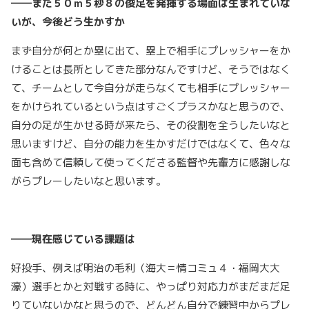
――まだ５０ｍ５秒８の俊足を発揮する場面は生まれていな
いが、今後どう生かすか
まず自分が何とか塁に出て、塁上で相手にプレッシャーをか
けることは長所としてきた部分なんですけど、そうではなく
て、チームとして今自分が走らなくても相手にプレッシャー
をかけられているという点はすごくプラスかなと思うので、
自分の足が生かせる時が来たら、その役割を全うしたいなと
思いますけど、自分の能力を生かすだけではなくて、色々な
面も含めて信頼して使ってくださる監督や先輩方に感謝しな
がらプレーしたいなと思います。
――現在感じている課題は
好投手、例えば明治の毛利（海大＝情コミュ４・福岡大大
濠）選手とかと対戦する時に、やっぱり対応力がまだまだ足
りていないかなと思うので、どんどん自分で練習中からプレ