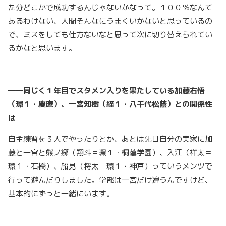
た分どこかで成功するんじゃないかなって。１００％なんて
あるわけない、人間そんなにうまくいかないと思っているの
で、ミスをしても仕方ないなと思って次に切り替えられてい
るかなと思います。
――同じく１年目でスタメン入りを果たしている加藤右悟
（環１・慶應）、一宮知樹（経１・八千代松蔭）との関係性
は
自主練習を３人でやったりとか、あとは先日自分の実家に加
藤と一宮と熊ノ郷（翔斗＝環１・桐蔭学園）、入江（祥太＝
環１・石橋）、船見（将太＝環１・神戸）っていうメンツで
行って遊んだりしました。学部は一宮だけ違うんですけど、
基本的にずっと一緒にいます。