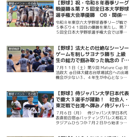
人が集まり、選手たちの健闘をたたえ
【野球】祝・令和８年春季リーグ
野球イベント・その他
た。前編では、堀井監督の挨...
戦優勝＆第７５回全日本大学野球
選手権大会準優勝 OB・関係者
からのお祝いメッセージ
令和８年東京六大学野球春季リーグ戦で
５季ぶり４１回目の優勝を果たし、第７
５回全日本大学野球選手権大会では準優
勝を成し遂げた慶大。優勝号外発行にあ
たり、慶應義塾体育会野球部OBや関係者
の皆様から、現役選手たちへ温かい祝福
【野球】法大との壮絶なシーソー
野球戦評
のメッセージをお寄せい...
ゲームを制しサヨナラ勝ち 上級
生の総力で掴み取った執念の『一
勝』／第９回MatureCup・法大
７月１１日（土）第９回 Mature Cup 対
戦
法政大 ＠日体大健志台球場試合への出場
機会が少ない３、４年生が中心となって
戦うMature Cup。本大会に出場する慶大
は、法大との一戦に臨んだ。試合は法大
に２度追い付く粘りを見せると、１点ビ...
【野球】侍ジャパン大学日本代表
野球イベント・その他
で慶大３選手が躍動！ 社会人・
東芝戦で台湾へ弾み／侍ジャパン
大学日本代表直前合宿５日目
７月６日（月） 侍ジャパン大学日本代
表直前合宿＠バッティングパレス相石ス
タジアムひらつか７月２日から始まった
侍ジャパン大学代表の直前合宿。慶大か
らは今津慶介（総４・旭川東）、渡辺和