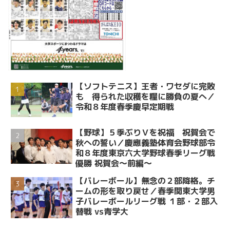
【ソフトテニス】王者・ワセダに完敗
も 得られた収穫を糧に勝負の夏へ／
令和８年度春季慶早定期戦
【野球】５季ぶりＶを祝福 祝賀会で
秋への誓い／慶應義塾体育会野球部令
和８年度東京六大学野球春季リーグ戦
優勝 祝賀会～前編～
【バレーボール】無念の２部降格。チ
ームの形を取り戻せ／春季関東大学男
子バレーボールリーグ戦 １部・２部入
替戦 vs青学大