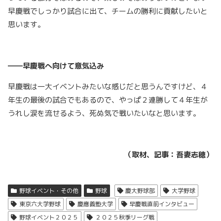
早慶戦でしっかり試合に出て、チームの勝利に貢献したいと
思います。
――早慶戦へ向けて意気込み
早慶戦は一大イベントみたいな感じだと思うんですけど、４
年生の最後の試合でもあるので、やっぱ２連勝して４年生が
うれし涙を流せるよう、死ぬ気で戦いたいなと思います。
（取材、記事：吾妻志穂）
野球イベント・その他
野球
慶大野球部
大学野球
東京六大学野球
慶應義塾大学
早慶戦直前インタビュー
野球イベント２０２５
２０２５秋季リーグ戦