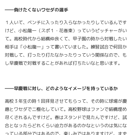
――負けたくないワセダの選手
１人いて、ベンチに入ったり入らなかったりしているんです
けど、小松龍一（スポ１・花巻東）っていうピッチャーがい
て。高校時代から結構仲良くて、甲子園の時から対戦したい
相手は「小松龍一」って書いていました。練習試合で何回か
対戦して、打ったり打たなかったりっていう関係なので、も
し早慶戦で対戦することがあれば打ちたいなと思います。
――早慶戦に対し、どのようなイメージを持っているか
高校３年生の時１回拝見させてもらって、その時に球場が慶
應とワセダで二極化していて。高校野球はファンで結構埋め
尽くされるんですけど。春はスタンドで見たんですけど、試
合となったらどれくらい迫力があるのかなというのは気にな
っている部分ではあるので、楽しみではありますけど、まず