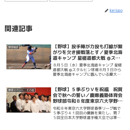
keispo
関連記事
【野球】投手陣が力投も打線が繋
野球戦評
がりを欠き接戦落とす／夏季北海
道キャンプ 星槎道都大戦 @スタ
ルヒン球場
８月５日（水）夏季北海道キャンプ 星槎
道都大戦 @スタルヒン球場８月３日から
夏季北海道キャンプに臨んでいる慶大。
この日はキャンプ初試合で星槎道都大戦
との一戦。２回と４回に先発・沖村要
（商４・慶應）が相手打線に得点を許
【野球】５季ぶりＶを祝福 祝賀
野球イベント・その他
し、２点を追う展開に。そ...
会で秋への誓い／慶應義塾体育会
野球部令和８年度東京六大学野球
春季リーグ戦優勝 祝賀会～前編
令和８年東京六大学野球春季リーグ戦で
～
５季ぶり４１回目の優勝を果たし、第７
５回全日本大学野球選手権大会では準優
勝を成し遂げた慶大。その快挙を祝う祝
賀会が開催され、ＯＢや関係者ら多くの