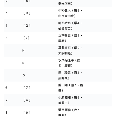
２
［８］
桐光学園）
中村健人（環４・
３
［９］
中京大中京）
郡司裕也（環４・
４
［２］
仙台育英）
正木智也（政２・
５
［
7
］
慶應）
福井章吾（環２・
H
大阪桐蔭）
水久保佳幸（総
R
３・慶應）
田中凌馬（商４・
５
長崎東）
嶋田翔（環３・樹
６
［７］
徳）
小原和樹（環４・
７
［４］
盛岡三）
瀬戸西純（政３・
８
［６］
慶應）