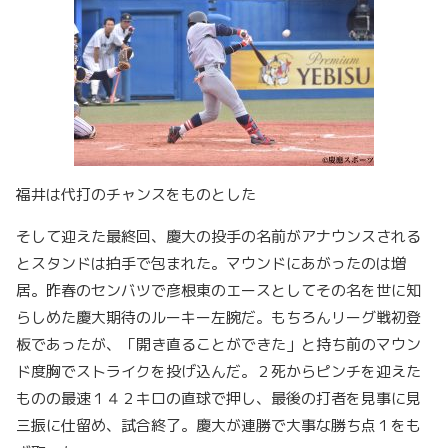
福井は代打のチャンスをものとした
そして迎えた最終回、慶大の投手の名前がアナウンスされる
とスタンドは拍手で包まれた。マウンドにあがったのは増
居。昨春のセンバツで彦根東のエースとしてその名を世に知
らしめた慶大期待のルーキー左腕だ。もちろんリーグ戦初登
板であったが、「開き直ることができた」と持ち前のマウン
ド度胸でストライクを投げ込んだ。２死からピンチを迎えた
ものの最速１４２キロの直球で押し、最後の打者を見事に見
三振に仕留め、試合終了。慶大が連勝で大事な勝ち点１をも