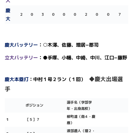
大
慶
２
０
３
０
０
０
２
０
０
７
大
慶大バッテリー
：
○
木澤
、佐藤、増居
−
郡司
立大バッテリー
：
●
手塚、小幡、中崎
、中川、江口
−
藤野
◆慶大出場選
慶大本塁打
：中村１号２ラン（１回）
手
選手名（学部学
ポジション
年・出身高校）
柳町達（商４・慶
１
［５］７
應）
渡部遼人（環２・