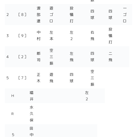
渡
遊
投
一
四
四
２
［８］
部
ゴ
犠
ゴ
球
球
遼
ロ
打
ロ
投
中
左
左
右
３
［９］
犠
村
本
２
飛
打
空
郡
左
四
二
４
［２］
三
司
飛
球
飛
振
空
正
遊
四
５
［７］
三
木
飛
球
振
福
左
H
井
２
水
R
久
保
田
５
中