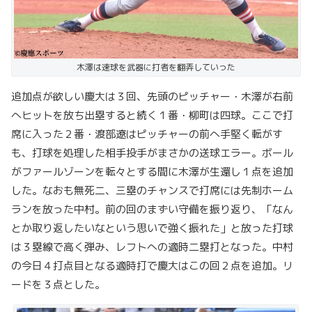
木澤は速球を武器に打者を翻弄していった
追加点が欲しい慶大は３回、先頭のピッチャー・木澤が右前
へヒットを放ち出塁すると続く１番・柳町は四球。ここで打
席に入った２番・渡部遼はピッチャーの前へ手堅く転がす
も、打球を処理した相手投手がまさかの送球エラー。ボール
がファールゾーンを転々とする間に木澤が生還し１点を追加
した。なおも無死二、三塁のチャンスで打席には先制ホーム
ランを放った中村。前の回のまずい守備を振り返り、「なん
とか取り返したいなという思いで強く振れた」と放った打球
は３塁線で高く弾み、レフトへの適時二塁打となった。中村
の今日４打点目となる適時打で慶大はこの回２点を追加。リ
ードを３点とした。