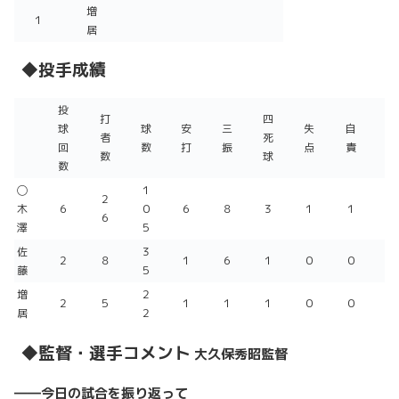
増
１
居
◆投手成績
投
打
四
球
球
安
三
失
自
者
死
回
数
打
振
点
責
数
球
数
◯
１
２
木
６
０
６
８
３
１
１
６
澤
５
佐
３
２
８
１
６
１
０
０
藤
５
増
２
２
５
１
１
１
０
０
居
２
◆監督・選手コメント
大久保秀昭監督
――今日の試合を振り返って