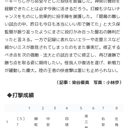
ーキーらしからぬ堂々とした投球を披露した。神宮の舞台を
経験できたことは必ず今後に活きるだろう。打線も少ないチ
ャンスをものにし効果的に投手陣を援護した。「開幕の難し
い試合の中、昨日も今日も本当にいい形で勝てた」と大久保
監督が振り返ったようにまさに投打かみ合った盤石の勝利だ
ったと言える。一方で記録に表れないエラーや走塁ミスなど
細かいミスが散見されてしまったのもまた事実だ。修正する
べき点を次の強敵・法大との試合までに修正し、再び連勝で
勝ち点を取る姿に期待したい。怪我人が復活を遂げ、新戦力
が躍動した慶大。陸の王者の快進撃は誰にも止められない。
（記事：染谷優真 写真：小林歩）
◆打撃成績
１
２
３
４
５
６
７
８
逃
［５］
柳
中
四
右
左
１
三
７
町
安
球
安
飛
振