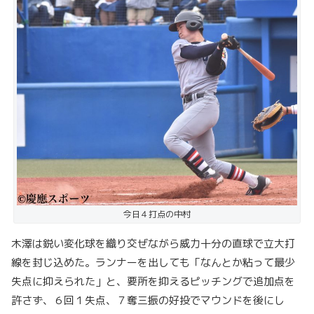
今日４打点の中村
木澤は鋭い変化球を織り交ぜながら威力十分の直球で立大打
線を封じ込めた。ランナーを出しても「なんとか粘って最少
失点に抑えられた」と、要所を抑えるピッチングで追加点を
許さず、６回１失点、７奪三振の好投でマウンドを後にし