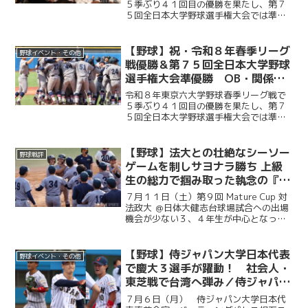
～
５季ぶり４１回目の優勝を果たし、第７
５回全日本大学野球選手権大会では準優
勝を成し遂げた慶大。その快挙を祝う祝
賀会が開催され、ＯＢや関係者ら多くの
人が集まり、選手たちの健闘をたたえ
【野球】祝・令和８年春季リーグ
野球イベント・その他
た。前編では、堀井監督の挨...
戦優勝＆第７５回全日本大学野球
選手権大会準優勝 OB・関係者
からのお祝いメッセージ
令和８年東京六大学野球春季リーグ戦で
５季ぶり４１回目の優勝を果たし、第７
５回全日本大学野球選手権大会では準優
勝を成し遂げた慶大。優勝号外発行にあ
たり、慶應義塾体育会野球部OBや関係者
の皆様から、現役選手たちへ温かい祝福
【野球】法大との壮絶なシーソー
野球戦評
のメッセージをお寄せい...
ゲームを制しサヨナラ勝ち 上級
生の総力で掴み取った執念の『一
勝』／第９回MatureCup・法大
７月１１日（土）第９回 Mature Cup 対
戦
法政大 ＠日体大健志台球場試合への出場
機会が少ない３、４年生が中心となって
戦うMature Cup。本大会に出場する慶大
は、法大との一戦に臨んだ。試合は法大
に２度追い付く粘りを見せると、１点ビ...
【野球】侍ジャパン大学日本代表
野球イベント・その他
で慶大３選手が躍動！ 社会人・
東芝戦で台湾へ弾み／侍ジャパン
大学日本代表直前合宿５日目
７月６日（月） 侍ジャパン大学日本代