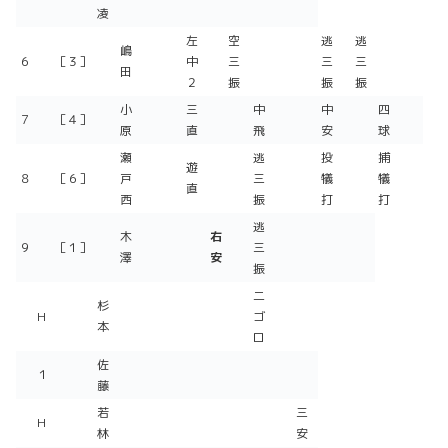
凌
左
空
逃
逃
嶋
６
［３］
中
三
三
三
田
２
振
振
振
小
三
中
中
四
７
［４］
原
直
飛
安
球
瀬
逃
投
捕
遊
８
［６］
戸
三
犠
犠
直
西
振
打
打
逃
木
右
９
［１］
三
澤
安
振
二
杉
H
ゴ
本
ロ
佐
１
藤
若
三
H
林
安