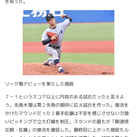
ぎ取った。
リーグ戦デビューを果たした増居
７－１というスコア以上に内容のある試合だったと言えよ
う。先発木澤は第２先発の期待に応え試合を作った。復活を
かけたマウンドだった２番手佐藤は不安を感じさせない力強
いピッチングで立大打線を制圧。スタンドの誰もが「剛速球
左腕・佐藤」の復活を確信した。最終回に上がった増居もル