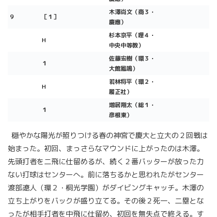
木澤尚文（商３・
９
［１］
慶應）
杉本京平（理４・
H
中央中等教）
佐藤宏樹（環３・
１
大館鳳鳴）
若林将平（環２・
H
履正社）
増居翔太（総１・
１
彦根東）
穏やかな陽光が照りつける春の神宮で慶大と立大の２回戦は
始まった。初回、まっさらなマウンドに上がったのは木澤。
先頭打者を二飛に仕留めるが、続く２番バッターが放った力
ない打球はセンターへ。前に落ちるかと思われたがセンター
渡部遼人（環２・桐光学園）がダイビングキャッチ。木澤の
立ち上がりをバックが盛り立てる。その後２死一、二塁とな
ったが相手打者を中飛に仕留め、初回を無失点で終える。す