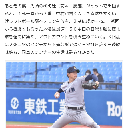
るとその裏、先頭の柳町達（商４・慶應）がヒットで出塁す
ると、１死一塁から３番・中村が甘く入った直球をすくい上
げレフトポール際へ２ランを放ち、先制に成功する。 初回
から援護をもらった木澤は最速１５０キロの直球を軸に変化
球を低めに集め、アウトカウントを積み重ねていく。３回表
に２死二塁のピンチから不運な形で適時三塁打を許すも後続
は絶ち、同点のランナーの生還は許さなかった。