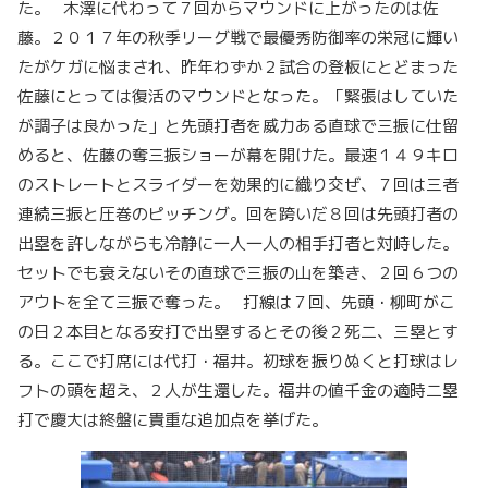
た。 木澤に代わって７回からマウンドに上がったのは佐
藤。２０１７年の秋季リーグ戦で最優秀防御率の栄冠に輝い
たがケガに悩まされ、昨年わずか２試合の登板にとどまった
佐藤にとっては復活のマウンドとなった。「緊張はしていた
が調子は良かった」と先頭打者を威力ある直球で三振に仕留
めると、佐藤の奪三振ショーが幕を開けた。最速１４９キロ
のストレートとスライダーを効果的に織り交ぜ、７回は三者
連続三振と圧巻のピッチング。回を跨いだ８回は先頭打者の
出塁を許しながらも冷静に一人一人の相手打者と対峙した。
セットでも衰えないその直球で三振の山を築き、２回６つの
アウトを全て三振で奪った。 打線は７回、先頭・柳町がこ
の日２本目となる安打で出塁するとその後２死二、三塁とす
る。ここで打席には代打・福井。初球を振りぬくと打球はレ
フトの頭を超え、２人が生還した。福井の値千金の適時二塁
打で慶大は終盤に貴重な追加点を挙げた。