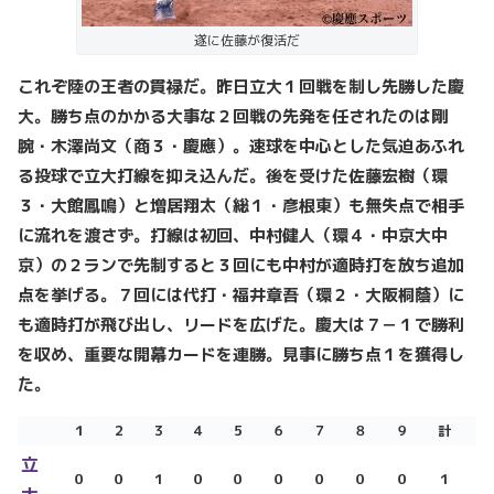
遂に佐藤が復活だ
これぞ陸の王者の貫禄だ。昨日立大１回戦を制し先勝した慶
大。勝ち点のかかる大事な２回戦の先発を任されたのは剛
腕・木澤尚文（商３・慶應）。速球を中心とした気迫あふれ
る投球で立大打線を抑え込んだ。後を受けた佐藤宏樹（環
３・大館鳳鳴）と増居翔太（総１・彦根東）も無失点で相手
に流れを渡さず。打線は初回、中村健人（環４・中京大中
京）の２ランで先制すると３回にも中村が適時打を放ち追加
点を挙げる。７回には代打・福井章吾（環２・大阪桐蔭）に
も適時打が飛び出し、リードを広げた。慶大は７－１で勝利
を収め、重要な開幕カードを連勝。見事に勝ち点１を獲得し
た。
１
２
３
４
５
６
７
８
９
計
立
０
０
１
０
０
０
０
０
０
１