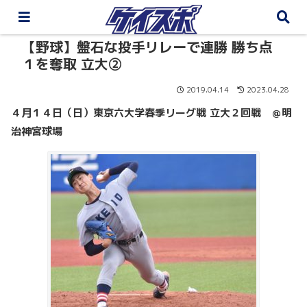
【野球】盤石な投手リレーで連勝 勝ち点
１を奪取 立大②
2019.04.14
2023.04.28
４月１４日（日）東京六大学春季リーグ戦 立大２回戦 ＠明
治神宮球場