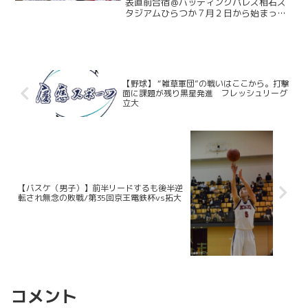
表直前合宿＠バッティングパレス相石ス
タジアムひらつか７月２日から始まった
侍ジャパン大学代表の直前合宿。慶大か
らは今津慶介（総４・旭川東）、渡辺和
大（商４・高松商業）、林純司（環３・
報徳学園）の３選手が選出...
【野球】 “雑草軍団”の戦いはここから。打撃
面に課題が残り黒星発進 フレッシュリーグ
立大
【バスケ（男子）】前半リードするも後半逆
転され無念の敗戦/第35回京王電鉄杯vs拓大
コメント