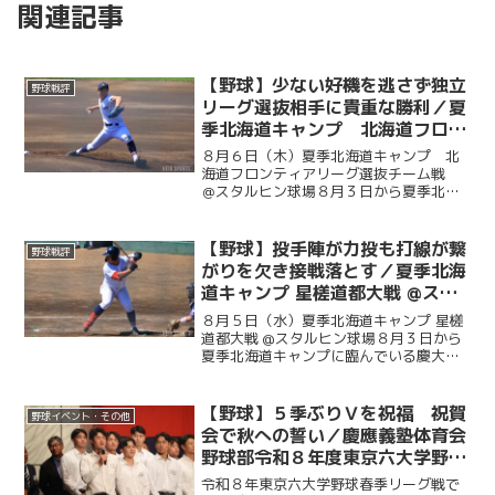
関連記事
【野球】少ない好機を逃さず独立
野球戦評
リーグ選抜相手に貴重な勝利／夏
季北海道キャンプ 北海道フロン
ティアリーグ選抜チーム戦 ＠ス
８月６日（木）夏季北海道キャンプ 北
タルヒン球場
海道フロンティアリーグ選抜チーム戦
＠スタルヒン球場８月３日から夏季北海
道キャンプに臨んでいる慶大。この日は
北海道の独立リーグである北海道フロン
ティアリーグの選抜チームと試合を行っ
【野球】投手陣が力投も打線が繋
野球戦評
た。初回に今津慶介（総４...
がりを欠き接戦落とす／夏季北海
道キャンプ 星槎道都大戦 @スタ
ルヒン球場
８月５日（水）夏季北海道キャンプ 星槎
道都大戦 @スタルヒン球場８月３日から
夏季北海道キャンプに臨んでいる慶大。
この日はキャンプ初試合で星槎道都大戦
との一戦。２回と４回に先発・沖村要
（商４・慶應）が相手打線に得点を許
【野球】５季ぶりＶを祝福 祝賀
野球イベント・その他
し、２点を追う展開に。そ...
会で秋への誓い／慶應義塾体育会
野球部令和８年度東京六大学野球
春季リーグ戦優勝 祝賀会～前編
令和８年東京六大学野球春季リーグ戦で