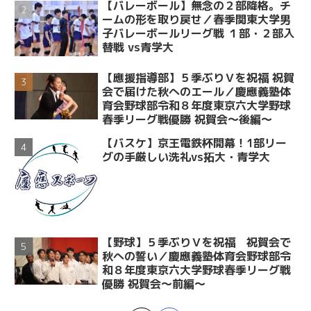
【バレーボール】無念の２部降格。チ
ームの形を取り戻せ／春季関東大学男
子バレーボールリーグ戦 １部・２部入
替戦 vs青学大
【應援指導部】５季ぶりＶを祝福 祝賀
会で届けた秋へのエール／慶應義塾体
育会野球部令和８年度東京六大学野球
春季リーグ戦優勝 祝賀会～後編～
【バスケ】京王電鉄杯開幕！1部リー
グの手厳しい洗礼vs拓大・青学大
【野球】５季ぶりＶを祝福 祝賀会で
秋への誓い／慶應義塾体育会野球部令
和８年度東京六大学野球春季リーグ戦
優勝 祝賀会～前編～