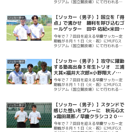
タジアム（国立競技場）にて行われる。
ソッカー部（男子）は昨年に続く早慶戦
連覇目指し、２年ぶりに国立競技場のピ
ッチに立つ。今回ケイスポでは選手だけ
【ソッカー（男子）】国立を「得
ソッカー男子
ではなく、グラウンドマ...
点」で沸かせ 勝利を呼び込むゴ
ールゲッター 田中 佑紀×米田壮
志／早慶クラシコ２０２６直前企
今年で７７回目を迎える早慶サッカー定
画第５弾
期戦が８月１１日（火・祝）にMUFGス
タジアム（国立競技場）にて行われる。
ソッカー部（男子）は昨年に続く早慶戦
連覇目指し、２年ぶりに国立競技場のピ
ッチに立つ。今回ケイスポでは選手だけ
【ソッカー（男子）】攻守に躍動
ソッカー男子
ではなく、グラウンドマ...
する塾高出身３年生トリオ 三浦
大其×福井大次郎×小野翔大／早
慶クラシコ２０２６直前企画第４
今年で７７回目を迎える早慶サッカー定
弾
期戦が８月１１日（火・祝）にMUFGス
タジアム（国立競技場）にて行われる。
ソッカー部（男子）は昨年に続く早慶戦
連覇を目指し、２年ぶりに国立競技場の
ピッチに立つ。今回ケイスポでは選手だ
【ソッカー（男子）】スタンドで
ソッカー男子
けではなく、グラウンド...
感じた想いをプレーに 秋元心太
×霜田晟那／早慶クラシコ２０２
６直前企画第３弾
今年で７７回目を迎える早慶サッカー定
期戦が８月１１日（火・祝）にMUFGス