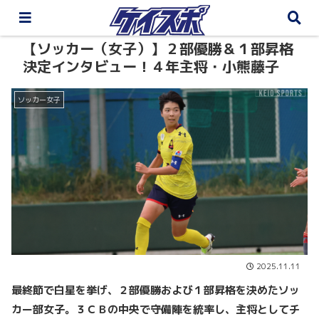
【ソッカー（女子）】２部優勝＆１部昇格
決定インタビュー！４年主将・小熊藤子
ソッカー女子
2025.11.11
最終節で白星を挙げ、２部優勝および１部昇格を決めたソッ
カー部女子。３ＣＢの中央で守備陣を統率し、主将としてチ