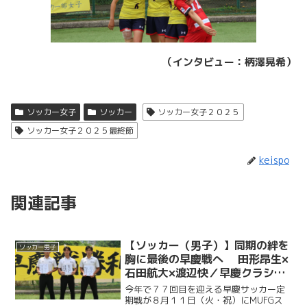
（インタビュー：柄澤晃希）
ソッカー女子
ソッカー
ソッカー女子２０２５
ソッカー女子２０２５最終節
keispo
関連記事
【ソッカー（男子）】同期の絆を
ソッカー男子
胸に最後の早慶戦へ 田形昂生×
石田航大×渡辺快／早慶クラシコ
２０２６直前企画第６弾
今年で７７回目を迎える早慶サッカー定
期戦が８月１１日（火・祝）にMUFGス