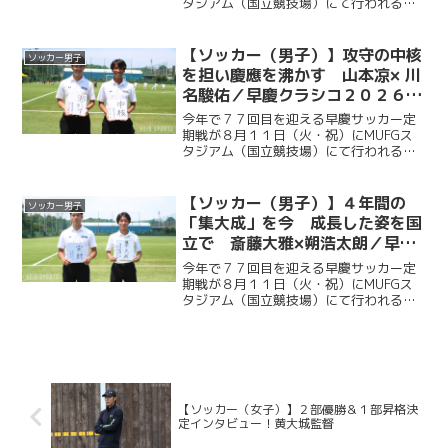
タジアム（国立競技場）にて行われる。
ソッカー部（男子）は昨年に続く早慶戦
連覇目指し、２年ぶりに国立競技場のピ
ッチに立つ。今回ケイスポでは選手だけ
【ソッカー（男子）】攻守の中核
ソッカー男子
ではなく、グラウンドマ...
を担い慶應を沸かす 山本凉× 川
名駿佑／早慶クラシコ２０２６直
前企画第２弾
今年で７７回目を迎える早慶サッカー定
期戦が８月１１日（火・祝）にMUFGス
タジアム（国立競技場）にて行われる。
ソッカー部（男子）は昨年に続く早慶戦
連覇目指し、２年ぶりに国立競技場のピ
ッチに立つ。今回ケイスポでは選手だけ
【ソッカー（男子）】４年間の
ソッカー男子
ではなく、グラウンドマ...
「集大成」を今 成長した姿を国
立で 斎藤大雅×朔浩太朗／早慶
クラシコ２０２６直前企画第１弾
今年で７７回目を迎える早慶サッカー定
期戦が８月１１日（火・祝）にMUFGス
タジアム（国立競技場）にて行われる。
ソッカー部（男子）は昨年に続く早慶戦
連覇目指し、２年ぶりに国立競技場のピ
ッチに立つ。今回ケイスポでは選手だけ
ではなく、グラウンドマ...
【ソッカー（女子）】２部優勝＆１部昇格決
定インタビュー！黄大城監督