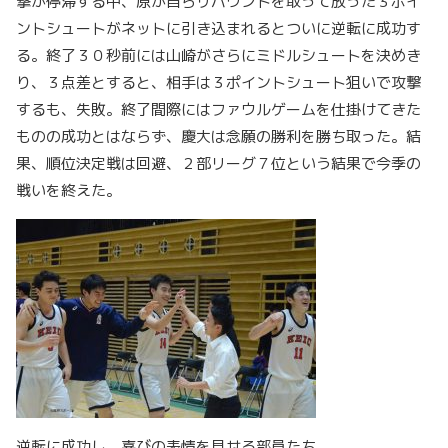
撃が停滞する中、原が自らリバウンドを取って放った３ポイ
ントシュートがネットに引き込まれるとついに逆転に成功す
る。終了３０秒前には山崎がさらにミドルシュートを決めき
り、３点差とすると、相手は３ポイントシュート狙いで攻撃
するも、失敗。終了間際にはファウルゲームを仕掛けてきた
ものの成功とはならず、慶大は念願の勝利を勝ち取った。結
果、順位決定戦は回避、２部リーグ７位という結果で今季の
戦いを終えた。
逆転に成功し、喜びの表情を見せる部員たち