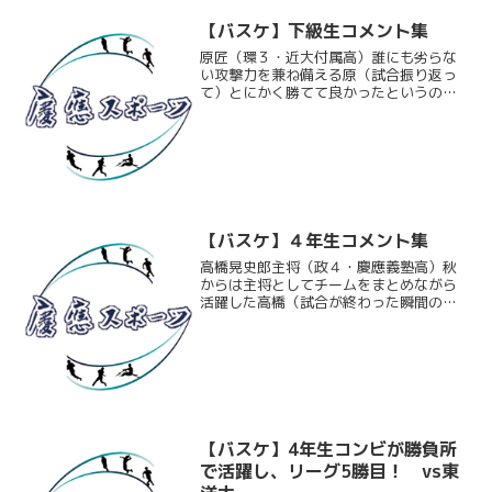
【バスケ】下級生コメント集
原匠（環３・近大付属高）誰にも劣らな
い攻撃力を兼ね備える原（試合振り返っ
て）とにかく勝てて良かったというのが
率直な感想です。4年生との最後の試合だ
ったので勝って終わりたいという気持ち
が強かったので。
【バスケ】４年生コメント集
高橋晃史郎主将（政４・慶應義塾高）秋
からは主将としてチームをまとめながら
活躍した高橋（試合が終わった瞬間の気
持ちは）ずっとベンチにいたので情けな
いという思いもありましたが、それより
も後輩たちが一生懸命頑張ってくれたこ
と、そしてスタッフを含め...
【バスケ】4年生コンビが勝負所
で活躍し、リーグ5勝目！ vs東