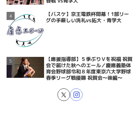
替戦 vs青学大
【バスケ】京王電鉄杯開幕！1部リー
グの手厳しい洗礼vs拓大・青学大
【應援指導部】５季ぶりＶを祝福 祝賀
会で届けた秋へのエール／慶應義塾体
育会野球部令和８年度東京六大学野球
春季リーグ戦優勝 祝賀会～後編～