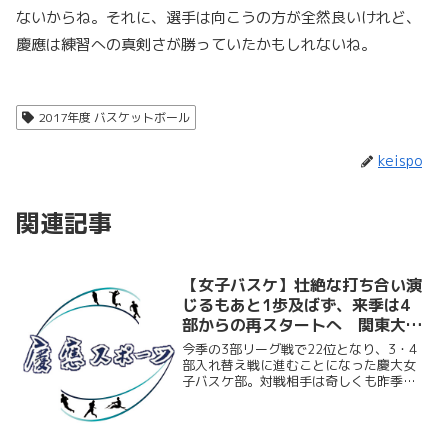
ないからね。それに、選手は向こうの方が全然良いけれど、
慶應は練習への真剣さが勝っていたかもしれないね。
2017年度 バスケットボール
keispo
関連記事
【女子バスケ】壮絶な打ち合い演
じるもあと1歩及ばず、来季は4
部からの再スタートへ 関東大学
リーグ入れ替え戦vs獨協大
今季の3部リーグ戦で22位となり、3・4
部入れ替え戦に進むことになった慶大女
子バスケ部。対戦相手は奇しくも昨季と
同じ獨協大。昨季は70-45で完勝してお
り、今回も同様に目標の3部残留を成し遂
げたいところだ。試合は開始直後こそ相
手にペースを握...