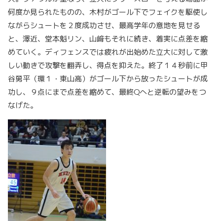
何度か見られたものの、木村がゴール下でフェイクを駆使し
ながらシュートを２度成功させ、最高学年の意地を見せる
と、澤近、堂本魁リン、山﨑もそれに続き、着実に点差を縮
めていく。ディフェンスでは疲れが出始めた立大に対して激
しい動きで攻撃を翻弄し、得点を抑えた。終了１４秒前に甲
谷勇平（環１・東山高）がゴール下から放ったシュートが成
功し、９点にまで点差を縮めて、最終Qへと逆転の望みをつ
なげた。