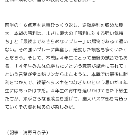
前半の１６点差を見事ひっくり返し、逆転勝利を収めた慶
大。本戦の勝利は、まさに慶大の「勝利に対する強い気持
ち」と「最後まであきらめないプレー」の賜物であるに違い
ない。その強いプレーに興奮し、感動した観客も多くいたこ
とだろう。そして、本戦は４年生にとって最後の試合でもあ
る。「４年生みんなの勝ちたいという意志が試合に表れて」
という言葉が堂本魁リンから出たように、本戦では最後に勝
利をつかんで、後輩へタスキをつなぎたいという思いが４年
生にはあったはずだ。４年生の背中を追いかけてきた下級生
たちが、来季さらなる成長を遂げて、慶大バスケ部を背負っ
ていくその姿を見るのが楽しみだ。
（記事・清野日奈子）