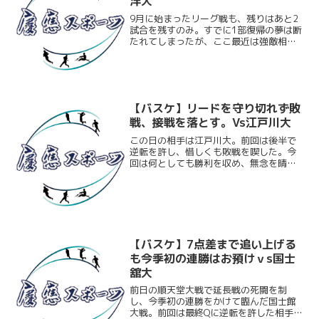
洋大
9月に始まったリーグ戦も、残りはあと2
試合を残すのみ。すでに1部復帰の夢は断
たれてしまったが、ここ最近は強敵相手
にも勝利を収めるなど好調をキープして
いる。この調子を維持して、今シーズン
を良い形で締めくくっていきたいところ
だ。この日の相手は東...
【バスケ】リードを守り切れず敗
戦、接戦を落とす。Vs江戸川大
この日の相手は江戸川大。前回は後半で
逆転を許し、惜しくも敗戦を喫した。今
回は何としても勝利を収め、無念を晴ら
したい。試合の序盤は慶大がリードする
展開に。しかし、第3Qに21失点を許す。
その後、慶大は必死に詰め寄るも、その
思いは届かず、66-...
【バスケ】7点差まで追い上げる
も今季初の連勝はお預けｖs国士
舘大
前日の順天堂大戦で延長戦の死闘を制
し、今季初の連勝をかけて臨んだ国士館
大戦。前回は最終Qに逆転を許した相手と