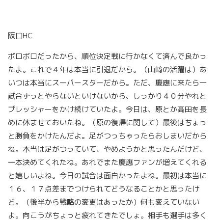
阪口HC
ボロボロだったから、順位決定戦に行かなくて済んで良かっ
たよ。これで４年は本当に引退だから。（山﨑の活躍は）あ
いつは本当にスーパースターだから。ただ、慶應に来たら一
試合ずっとやらないといけないから、しっかり４０分やれと
プレッシャーをかけ続けていたよ。今日は、原とか髙田を長
めに休ませておいたね。（原の復帰に関して）最後はちょっ
と勝負をかけたんだよ。足がつっちゃったらおしまいだから
ね。本当は足がつっていて、やめようかと思ったんだけど、
一本決めてくれたね。あれでまた慶應ファンが増えてくれる
と嬉しいよね。今日の試合は面白かったよね。最初は本当に
１６、１７点差までつけられてどうなることかと思ったけ
ど。（後半から戦略の変更はあったか）何も変えていない
よ。向こうがちょっと疲れてきたでしょ。相手も選手は多く