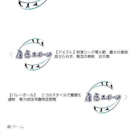
の対戦となるだけに混戦も予想された
が、序盤から苦しい試合運びとなった。
【アメフト】秋季リーグ第６節 慶大の意地
見せられず、無念の惨敗 日大戦
【バレーボール】 ２つのスタイルで奮闘も
連敗 第70回全早慶明定期戦
ホーム