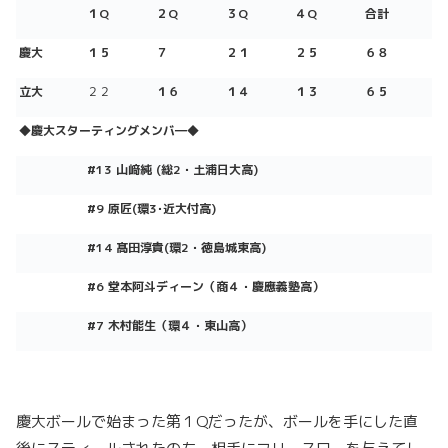
１Q
２Q
３Q
４Q
合計
慶大
１５
７
２１
２５
６８
立大
２２
１６
１４
１３
６５
◆慶大スターティングメンバ―
◆
#13 山﨑純 (総2・土浦日大高)
#9 原匠(環3･近大付高)
#14 髙田淳貴(環2・徳島城東高)
#6 堂本阿斗ディーン（商４・慶應義塾高）
#7 木村能生（環４・東山高）
慶大ボールで始まった第１Qだったが、ボールを手にした直