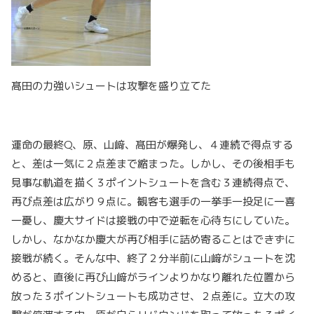
髙田の力強いシュートは攻撃を盛り立てた
運命の最終Q、原、山﨑、髙田が爆発し、４連続で得点する
と、差は一気に２点差まで縮まった。しかし、その後相手も
見事な軌道を描く３ポイントシュートを含む３連続得点で、
再び点差は広がり９点に。観客も選手の一挙手一投足に一喜
一憂し、慶大サイドは接戦の中で逆転を心待ちにしていた。
しかし、なかなか慶大が再び相手に詰め寄ることはできずに
接戦が続く。そんな中、終了２分半前に山﨑がシュートを沈
めると、直後に再び山﨑がラインよりかなり離れた位置から
放った３ポイントシュートも成功させ、２点差に。立大の攻