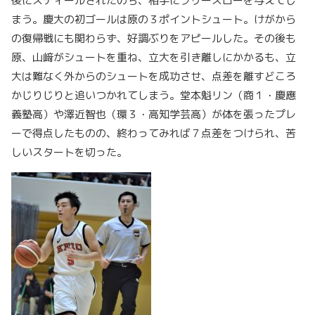
後にスティールされたのち、相手にフリースローを与えてし
まう。慶大の初ゴールは原の３ポイントシュート。けがから
の復帰戦にも関わらず、好調ぶりをアピールした。その後も
原、山﨑がシュートを重ね、立大を引き離しにかかるも、立
大は難なく外からのシュートを成功させ、点差を離すどころ
かじりじりと追いつかれてしまう。堂本魁リン（商１・慶應
義塾高）や澤近智也（環３・高知学芸高）が体を張ったプレ
ーで得点したものの、終わってみれば７点差をつけられ、苦
しいスタートを切った。