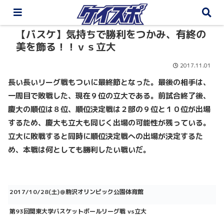
【バスケ】気持ちで勝利をつかみ、有終の
美を飾る！！ｖｓ立大
2017.11.01
長い長いリーグ戦もついに最終節となった。最後の相手は、
一周目で敗戦した、現在９位の立大である。前試合終了後、
慶大の順位は８位、順位決定戦は２部の９位と１０位が出場
するため、慶大も立大も同じく出場の可能性が残っている。
立大に敗戦すると同時に順位決定戦への出場が決定するた
め、本戦は何としても勝利したい戦いだ。
2017/10/28(土)＠駒沢オリンピック公園体育館
第93回関東大学バスケットボールリーグ戦 vs立大