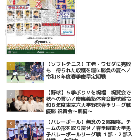
【ソフトテニス】王者・ワセダに完敗
も 得られた収穫を糧に勝負の夏へ／
令和８年度春季慶早定期戦
【野球】５季ぶりＶを祝福 祝賀会で
秋への誓い／慶應義塾体育会野球部令
和８年度東京六大学野球春季リーグ戦
優勝 祝賀会～前編～
【バレーボール】無念の２部降格。チ
ームの形を取り戻せ／春季関東大学男
子バレーボールリーグ戦 １部・２部入