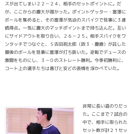
スが出てしまい２２－２４、相手のセットポイントに。だ
が、ここからの慶大が強かった。ポイントゲッター・富澤に
ボールを集めると、その富澤が気迫のスパイクで見事に３連
続得点。一気に慶大のマッチポイントまで持ち込んだ。互い
にサイドアウトを取り合い、２６－２５。相手スパイクをワ
ンタッチでつなぐと、Ｓ吉田祝太郎（政３・慶應）が託した
最後のボールを見事に富澤が打ち抜いた。逆転でデュースの
激闘をものにし、３－０のストレート勝利。今季初勝利に、
コート上の選手たちは喜びと安どの表情を浮かべていた。
非常に長い道のりだっ
た。ここまで７試合の
中で、相手に取られた
セット数が計２１セッ