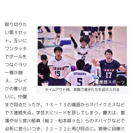
取り切りた
い第３セッ
ト。互いに
ワンタッチ
でボールを
つなぐラリ
ー戦が増
え、ブレイ
クの奪い合
タイムアウト時、笑顔で選手たちを迎え入れる
いに。中盤
まで同点だったが、１３－１３の場面からスパイクミスなど
で３連続失点。学芸大にリードを許してしまう。慶大は、富
澤やＷＳ宮川郁真（総２・松本県ヶ丘）らのスパイクなどで
必死に食らいつき、２２－２２と再び同点に。直後に自陣ミ