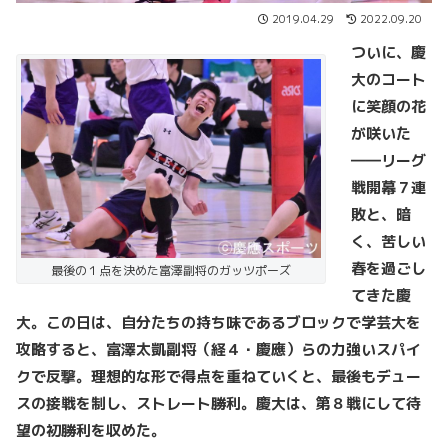
2019.04.29
2022.09.20
ついに、慶
大のコート
に笑顔の花
が咲いた
――リーグ
戦開幕７連
敗と、暗
く、苦しい
春を過ごし
最後の１点を決めた富澤副将のガッツポーズ
てきた慶
大。この日は、自分たちの持ち味であるブロックで学芸大を
攻略すると、富澤太凱副将（経４・慶應）らの力強いスパイ
クで反撃。理想的な形で得点を重ねていくと、最後もデュー
スの接戦を制し、ストレート勝利。慶大は、第８戦にして待
望の初勝利を収めた。