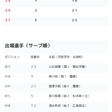
２５
１
１８
２５
２
２１
２７
３
２５
出場選手（サーブ順）
ポジション
背番号
名前（学部学年・出身校）
ＷＳ
２３
小出捺暉（環２・駿台学園）
ＭＢ
９
降小雨（商１・慶應）
ＯＰ
２１
富澤太凱（経４・慶應）
ＷＳ
５
宮川郁真（総２・松本県ヶ丘）
ＭＢ
１２
清水柊吾（総３・広島城北）