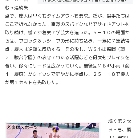
同期の小出に駆け寄る永田（７番）と宮川（５番）
む５連続失
点で、慶大は早くもタイムアウトを要求。だが、選手たちは
ここで折れなかった。富澤のスパイクなどでサイドアウトを
取り続け、慌てず着実に学芸大を追った。５－１０の場面か
らは、ブロック＆レシーブの形に持ち込み、一気に７連続得
点。慶大は逆転に成功する。その後も、ＷＳ小出捺暉（環
２・駿台学園）の攻守にわたる活躍などで何度もブレイクを
奪い、徐々にリードは広がっていく。最後はＭＢ降小雨（商
１・慶應）がクイックで鮮やかに得点し、２５－１８で慶大
が第１セットを先取した。
続く第２セ
ットも、慶
大は安定し