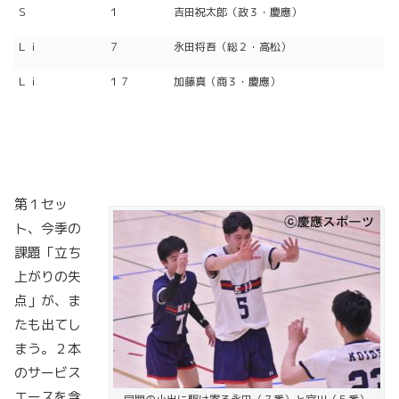
Ｓ
１
吉田祝太郎（政３・慶應）
Ｌｉ
７
永田将吾（総２・高松）
Ｌｉ
１７
加藤真（商３・慶應）
第１セッ
ト、今季の
課題「立ち
上がりの失
点」が、ま
たも出てし
まう。２本
のサービス
エースを含