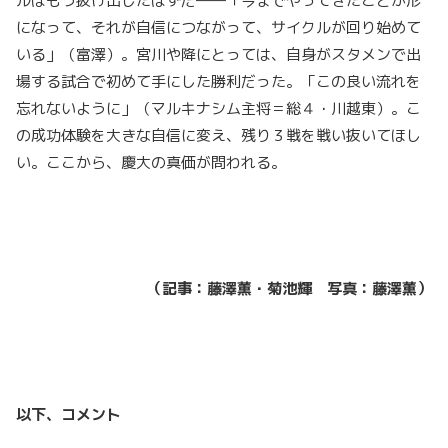
ルはもう抜け出したはずだ――「今までやってきたことが形
になって、それが自信につながって、サイクルが回り始めて
いる」（富澤）。宮川や降にとっては、自身がスタメンで出
場する試合で初めて手にした勝利だった。「この良い流れを
忘れないように」（マルキナシム主将＝総４・川越東）。こ
の成功体験を大きな自信に変え、残り３戦を戦い抜いてほし
い。ここから、慶大の真価が問われる。
（記事：藤澤薫・菊池輝 写真：藤澤薫）
以下、コメント