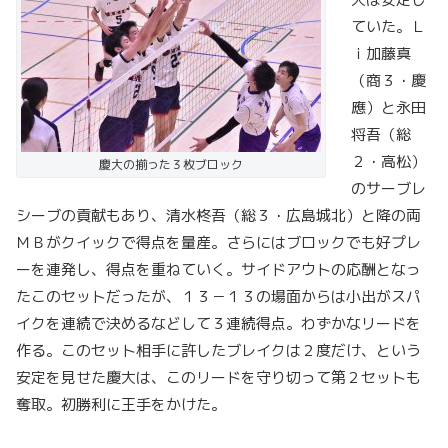
ていた。Ｌ
ｉ加藤真
（商３・慶
應）と永田
将吾（総
２・高松）
慶大の揃った３枚ブロック
のサーブレ
シーブの貢献もあり、清水柊吾（総３・広島城北）と降の両
ＭＢがクイックで得点を量産。さらにはブロックでも好プレ
ーを連発し、得点を重ねていく。サイドアウトの応酬となっ
たこのセットだったが、１３－１３の場面からは小出がスパ
イクを連続で決めるなどして３連続得点。わずかなリードを
作る。このセット相手に許したブレイクは２度だけ、という
安定を見せた慶大は、このリードを守り切って第２セットも
奪取。初勝利に王手をかけた。