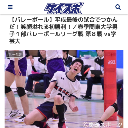
【バレーボール】平成最後の試合でつかん
だ！笑顔溢れる初勝利！／春季関東大学男
子１部バレーボールリーグ戦 第８戦 vs学
芸大
バレー戦評