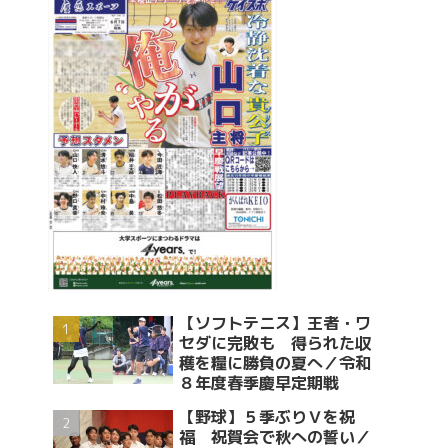
【ソフトテニス】王者・ワ
セダに完敗も 得られた収
穫を糧に勝負の夏へ／令和
８年度春季慶早定期戦
【野球】５季ぶりＶを祝
福 祝賀会で秋への誓い／