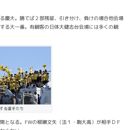
る慶大。勝てば２部残留、引き分け、負けの場合他会場
する大一番。有観客の日体大健志台会場には多くの観
する選手たち
開となる。FWの柳瀬文矢（法１・駒大高）が相手ＤＦ