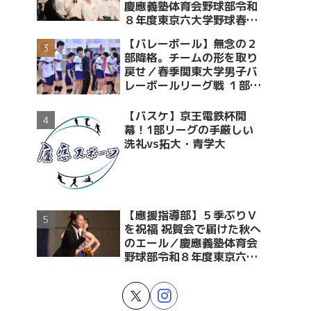
慶應義塾体育会野球部令和
８年度東京六大学野球春季
リーグ戦優勝 祝賀会～前編
【バレーボール】無念の２
～
部降格。チームの形を取り
戻せ／春季関東大学男子バ
レーボールリーグ戦 １部・
２部入替戦 vs青学大
【バスケ】京王電鉄杯開
幕！1部リーグの手厳しい
洗礼vs拓大・青学大
【應援指導部】５季ぶりＶ
を祝福 祝賀会で届けた秋へ
のエール／慶應義塾体育会
野球部令和８年度東京六大
学野球春季リーグ戦優勝 祝
賀会～後編～