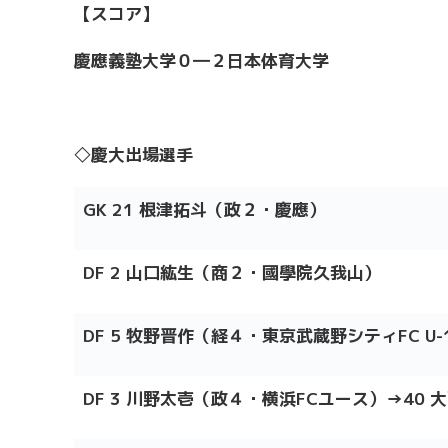
【スコア】
慶應義塾大学０―２日本体育大学
◇慶大出場選手
GK 21 根津拓斗（政２・慶應）
DF 2 山口
紘生（商２・國學院久我山）
DF 5 牧野晋作（経４・東京武蔵野シティFC U-
DF 3 川野太壱（政４・横浜FCユース）→40