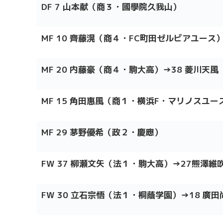
DF 7 山本献（商３・國學院久我山）
MF 10 齊藤滉（商４・FC町田ゼルビアユース
MF 20 内藤豪（商４・駒大高）→38 菱川天
MF 15 角田惠風（商１・横浜F・マリノスユー
MF 29 茅野優希（政２・慶應）
FW 37 柳瀬文矢（法１・駒大高）→27熊澤
FW 30 立石宗悟（法１・桐蔭学園）→18 廣