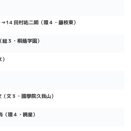
）→14 田村祐二朗（環４・藤枝東）
風（総３・桐蔭学園）
ス）
維吹（文３・國學院久我山）
田尚（環４・暁星）