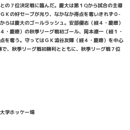
との７位決定戦に臨んだ。慶大は第１Qから試合の主導
ＧＫの好セーブが光り、なかなか得点を奪いきれず０-
からは慶大のゴールラッシュ。安部優志（経４・慶應）
４・慶應）の秋季リーグ戦初ゴール、岡本遼一（経１・
点を奪う。守ってはＧＫ澁谷友輝（経４・慶應）を中心
勝で、秋季リーグ戦初勝利とともに、秋季リーグ戦７位
大学ホッケー場