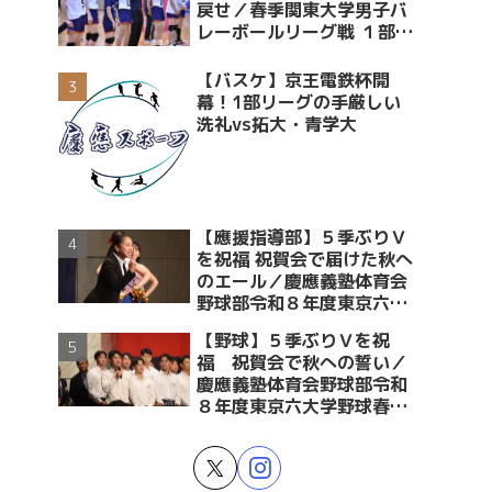
戻せ／春季関東大学男子バ
レーボールリーグ戦 １部・
２部入替戦 vs青学大
【バスケ】京王電鉄杯開
幕！1部リーグの手厳しい
洗礼vs拓大・青学大
【應援指導部】５季ぶりＶ
を祝福 祝賀会で届けた秋へ
のエール／慶應義塾体育会
野球部令和８年度東京六大
学野球春季リーグ戦優勝 祝
【野球】５季ぶりＶを祝
賀会～後編～
福 祝賀会で秋への誓い／
慶應義塾体育会野球部令和
８年度東京六大学野球春季
リーグ戦優勝 祝賀会～前編
～