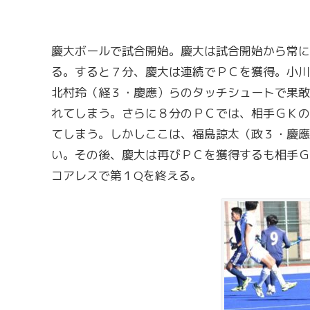
慶大ボールで試合開始。慶大は試合開始から常に
る。すると７分、慶大は連続でＰＣを獲得。小川
北村玲（経３・慶應）らのタッチシュートで果敢
れてしまう。さらに８分のＰＣでは、相手ＧＫの
てしまう。しかしここは、福島諒太（政３・慶應
い。その後、慶大は再びＰＣを獲得するも相手Ｇ
コアレスで第１Qを終える。