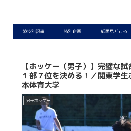
競技別記事
特別企画
紙面見どころ
【ホッケー（男子）】完璧な試
１部７位を決める！／関東学生ホ
本体育大学
男子ホッケー