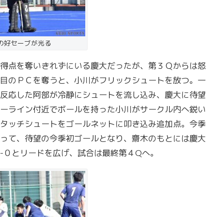
の好セーブが光る
得点を奪いきれずにいる慶大だったが、第３Ｑからは怒
目のＰＣを奪うと、小川がフリックシュートを放つ。一
反応した阿部が冷静にシュートを流し込み、慶大に待望
ーライン付近でボールを持った小川がサークル内へ鋭い
タッチシュートをゴールネットに叩き込み追加点。今季
って、待望の今季初ゴールとなり、齋木のもとには慶大
-０とリードを広げ、試合は最終第４Qへ。