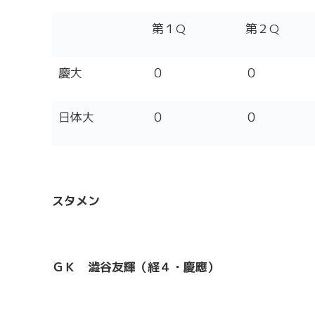
第１Q
第２Q
慶大
０
０
日体大
０
０
スタメン
ＧＫ 澁谷友輝（経４・慶應）