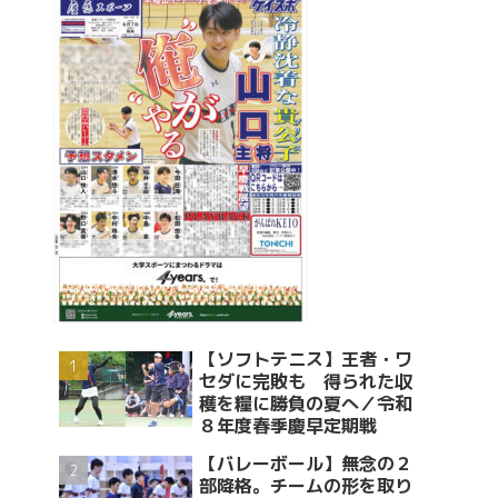
【ソフトテニス】王者・ワ
セダに完敗も 得られた収
穫を糧に勝負の夏へ／令和
８年度春季慶早定期戦
【バレーボール】無念の２
部降格。チームの形を取り