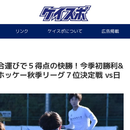
リンク
ケイスポについて
広告掲載
合運びで５得点の快勝！今季初勝利&
ッケー秋季リーグ７位決定戦 vs日