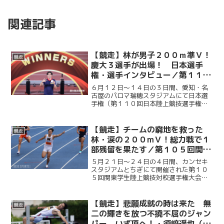
関連記事
【競走】林が男子２００ｍ準Ｖ！
競走
慶大３選手が出場！ 日本選手
権・選手インタビュー／第１１０
回日本陸上競技選手権大会
６月１２日～１４日の３日間、愛知・名
古屋のパロマ瑞穂スタジアムにて日本選
手権（第１１０回日本陸上競技選手権大
会）が開催された。慶大からは、男子２
００ｍに林明良（政４・攻玉社）、男子
１５００ｍに成沢翔英（環４・山梨学
【競走】チームの窮地を救った
競走
院）、女子やり投に倉田紗優...
林・涙の２００mＶ！総力戦で１
部残留を果たす／第１０５回関東
学生陸上競技対校選手権大会
５月２１日〜２４日の４日間、カンセキ
スタジアムとちぎにて開催された第１０
５回関東学生陸上競技対校選手権大会。
男子１部残留を懸けた大会だったが、２
日目まで４点しか獲得できず、一時は２
部降格の危機に瀕した。しかし３日目に
【競走】悲願成就の時は来た 無
競走
細萱颯生（政３・桐朋）が...
二の輝きを放つ不撓不屈のジャン
パー、いざ頂へ！・須﨑遥也（後