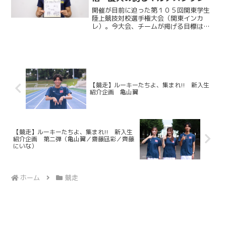
ーが目指すもの・林明良（前編）
開催が目前に迫った第１０５回関東学生
／関東インカレ直前インタビュー
陸上競技対校選手権大会（関東インカ
レ）。今大会、チームが掲げる目標は
２０２６・第４弾
「１部残留」だ。昨年死守したこの地位
を今年も守りきることができるか。この
大舞台で１点でも多く掴み取るために部
員たちは全てを懸けてピークを...
【競走】ルーキーたちよ、集まれ!! 新入生
紹介企画 亀山翼
【競走】ルーキーたちよ、集まれ!! 新入生
紹介企画 第二弾（亀山翼／齋藤凪彩／齊藤
にいな）
ホーム
競走