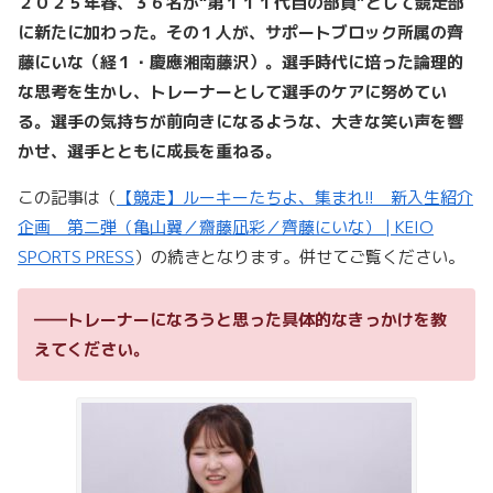
２０２５年春、３６名が“第１１１代目の部員”として競走部
に新たに加わった。その１人が、サポートブロック所属の齊
藤にいな（経１・慶應湘南藤沢）。選手時代に培った論理的
な思考を生かし、トレーナーとして選手のケアに努めてい
る。選手の気持ちが前向きになるような、大きな笑い声を響
かせ、選手とともに成長を重ねる。
この記事は（
【競走】ルーキーたちよ、集まれ!! 新入生紹介
企画 第二弾（亀山翼／齋藤凪彩／齊藤にいな） | KEIO
SPORTS PRESS
）の続きとなります。併せてご覧ください。
――トレーナーになろうと思った具体的なきっかけを教
えてください。