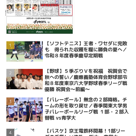
【ソフトテニス】王者・ワセダに完敗
も 得られた収穫を糧に勝負の夏へ／
令和８年度春季慶早定期戦
【野球】５季ぶりＶを祝福 祝賀会で
秋への誓い／慶應義塾体育会野球部令
和８年度東京六大学野球春季リーグ戦
優勝 祝賀会～前編～
【バレーボール】無念の２部降格。チ
ームの形を取り戻せ／春季関東大学男
子バレーボールリーグ戦 １部・２部入
替戦 vs青学大
【バスケ】京王電鉄杯開幕！1部リー