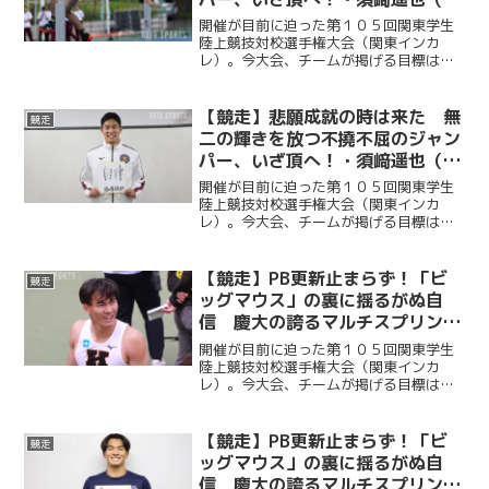
編）／関東インカレ直前インタビ
開催が目前に迫った第１０５回関東学生
ュー２０２６・第５弾
陸上競技対校選手権大会（関東インカ
レ）。今大会、チームが掲げる目標は
「１部残留」だ。昨年死守したこの地位
を今年も守りきることができるか。この
大舞台で１点でも多く掴み取るために部
【競走】悲願成就の時は来た 無
競走
員たちは全てを懸けてピークを...
二の輝きを放つ不撓不屈のジャン
パー、いざ頂へ！・須﨑遥也（前
編）／関東インカレ直前インタビ
開催が目前に迫った第１０５回関東学生
ュー２０２６・第５弾
陸上競技対校選手権大会（関東インカ
レ）。今大会、チームが掲げる目標は
「１部残留」だ。昨年死守したこの地位
を今年も守りきることができるか。この
大舞台で１点でも多く掴み取るために部
【競走】PB更新止まらず！「ビ
競走
員たちは全てを懸けてピークを...
ッグマウス」の裏に揺るがぬ自
信 慶大の誇るマルチスプリンタ
ーが目指すもの・林明良（後編）
開催が目前に迫った第１０５回関東学生
／関東インカレ直前インタビュー
陸上競技対校選手権大会（関東インカ
レ）。今大会、チームが掲げる目標は
２０２６・第４弾
「１部残留」だ。昨年死守したこの地位
を今年も守りきることができるか。この
大舞台で１点でも多く掴み取るために部
【競走】PB更新止まらず！「ビ
競走
員たちは全てを懸けてピークを...
ッグマウス」の裏に揺るがぬ自
信 慶大の誇るマルチスプリンタ