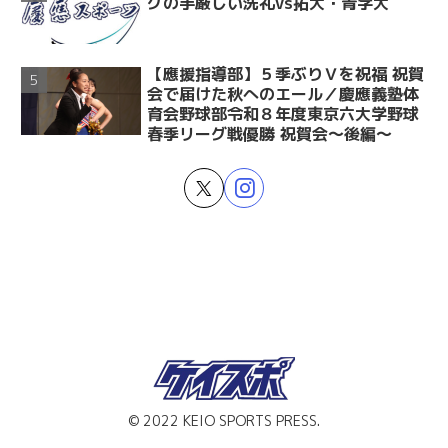
グの手厳しい洗礼vs拓大・青学大
【應援指導部】５季ぶりＶを祝福 祝賀
会で届けた秋へのエール／慶應義塾体
育会野球部令和８年度東京六大学野球
春季リーグ戦優勝 祝賀会～後編～
© 2022 KEIO SPORTS PRESS.