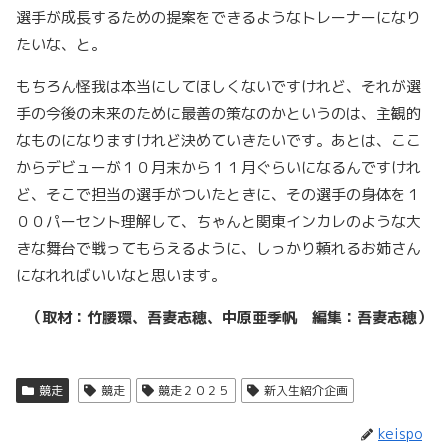
選手が成長するための提案をできるようなトレーナーになり
たいな、と。
もちろん怪我は本当にしてほしくないですけれど、それが選
手の今後の未来のために最善の策なのかというのは、主観的
なものになりますけれど決めていきたいです。あとは、ここ
からデビューが１０月末から１１月ぐらいになるんですけれ
ど、そこで担当の選手がついたときに、その選手の身体を１
００パーセント理解して、ちゃんと関東インカレのような大
きな舞台で戦ってもらえるように、しっかり頼れるお姉さん
になれればいいなと思います。
（取材：竹腰環、吾妻志穂、中原亜季帆 編集：吾妻志穂）
競走
競走
競走２０２５
新入生紹介企画
keispo