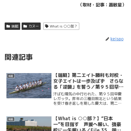
（取材・記事：蕭敏星）
端艇
カヌー
What is ○○部？
keispo
関連記事
【端艇】第二エイト勝利も対校・
端艇
女子エイトは一歩及ばず さらな
る「逆襲」を誓う／第９５回早慶
レガッタ
汗ばむ陽気の中行われた、第９５回早慶
レガッタ。昨年の三種目敗北という結果
を受け巻き返しを期した慶大は、第二エ
イトで勝利を収めたものの、対校エイト
と女子エイトでは惜しくも敗れた。「逆
襲」へ向け、さらなる努力を誓った。
【What is ○○部？】“日本
端艇
一”を目指す 声援へ報い、強豪
校に一矢報いる／File.35 端艇