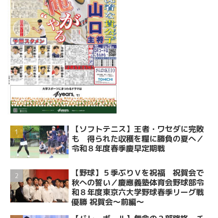
【ソフトテニス】王者・ワセダに完敗
も 得られた収穫を糧に勝負の夏へ／
令和８年度春季慶早定期戦
【野球】５季ぶりＶを祝福 祝賀会で
秋への誓い／慶應義塾体育会野球部令
和８年度東京六大学野球春季リーグ戦
優勝 祝賀会～前編～