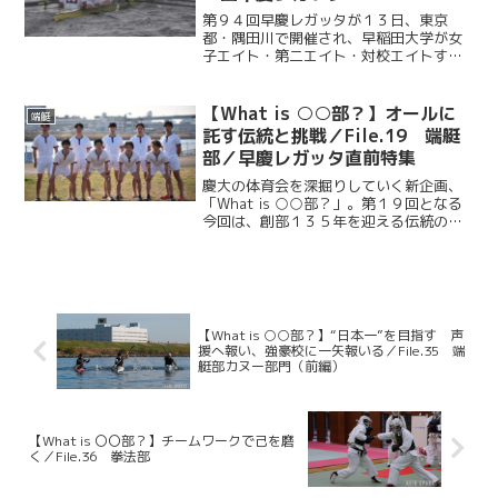
第９４回早慶レガッタが１３日、東京
都・隅田川で開催され、早稲田大学が女
子エイト・第二エイト・対校エイトすべ
ての種目で勝利。７年ぶりとなる完全優
勝を果たした。雨が降り続き、波が大き
く荒れる悪条件の中、慶應義塾大学は懸
【What is ○○部？】オールに
端艇
命のレースを見せたが、最後...
託す伝統と挑戦／File.19 端艇
部／早慶レガッタ直前特集
慶大の体育会を深掘りしていく新企画、
「What is ○○部？」。第１９回となる
今回は、創部１３５年を迎える伝統の端
艇部に迫る。１８８９年に発足し、慶應
義塾體育會の中で４番目に長い歴史を誇
る同部。今年は「自ら進む」という意味
を込めた「自進」...
【What is ○○部？】“日本一”を目指す 声
援へ報い、強豪校に一矢報いる／File.35 端
艇部カヌー部門（前編）
【What is 〇〇部？】チームワークで己を磨
く／File.36 拳法部