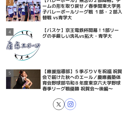
【バレーボール】無念の２部降格。チ
ームの形を取り戻せ／春季関東大学男
子バレーボールリーグ戦 １部・２部入
替戦 vs青学大
【バスケ】京王電鉄杯開幕！1部リー
グの手厳しい洗礼vs拓大・青学大
【應援指導部】５季ぶりＶを祝福 祝賀
会で届けた秋へのエール／慶應義塾体
育会野球部令和８年度東京六大学野球
春季リーグ戦優勝 祝賀会～後編～