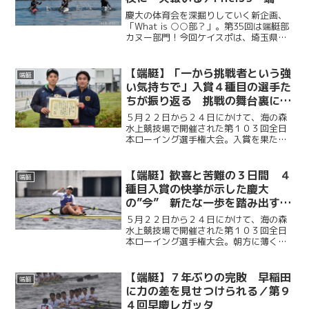
部カヌー部門（前編）
慶大の体育会を深掘りしていく新企画、
「What is ○○部？」。第35回は端艇部
カヌー部門！今回ケイスポは、埼玉県戸
田公園で寮生活を送りながら、荒川で練
習を行っているカヌー部門の水上練習を
取材し、主将・大久保龍（法３・開
【端艇】「一から挑戦者という強
端艇
成）、女子漕手・松...
い気持ちで」入賞４種目の選手た
ちが振り返る 挑戦の舞台裏に込
めた思い／第１０３回全日本ロー
５月２２日から２４日にかけて、海の森
イング選手権大会
水上競技場で開催された第１０３回全日
本ローイング選手権大会。入賞を果たし
た慶應義塾大学の４種目の選手たちが、
それぞれのレースを振り返り、勝利に込
めた思いを語った。挑戦を貫く揺るぎな
【端艇】歓喜と苦難の３日間 ４
端艇
い意志とチームの深い結束...
種目入賞の快挙が示した慶大
の”今” 新たな一歩を踏み出す／
第１０３回全日本ローイング選手
５月２２日から２４日にかけて、海の森
権大会
水上競技場で開催された第１０３回全日
本ローイング選手権大会。朝方に薄く広
がっていた雲は次第に姿を消し、正午に
は夏の訪れを感じさせる快晴の空の下、
選手たちは渾身の力をオールに込めた。
【端艇】７年ぶりの完敗 早稲田
端艇
早慶レガッタ後、初めての...
に力の差を見せつけられる／第９
４回早慶レガッタ