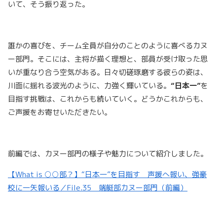
いて、そう振り返った。
誰かの喜びを、チーム全員が自分のことのように喜べるカヌ
ー部門。そこには、主将が描く理想と、部員が受け取った思
いが重なり合う空気がある。日々切磋琢磨する彼らの姿は、
川面に揺れる波光のように、力強く輝いている。
“日本一”
を
目指す挑戦は、これからも続いていく。どうかこれからも、
ご声援をお寄せいただきたい。
前編では、カヌー部門の様子や魅力について紹介しました。
【What is ○○部？】“日本一”を目指す 声援へ報い、強豪
校に一矢報いる／File.35 端艇部カヌー部門（前編）