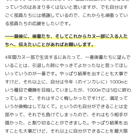
っていうのはあまり多くはないと思いますが、でも自分はす
ごく部員たちには感謝しているので、これからも頑張ってい
る部員たちの応援をしたいです。
――
最後に、後輩たち、そしてこれからカヌー部に入る人た
ちへ、伝えたいことがあればお願いします。
4
年間カヌー部で生活するにあたって、一番後輩たちに望んで
いることは、引退した時にやっきてよかったなと思ってほし
いっていうのが一番です。やっぱり結果を出すことも大事で
すけど、それ以上に、自分は今年（のインカレに）
1000m
と
いう種目で優勝を目指していましたが、
1000m
では
5
位に終わ
ってしまって、それはすごく悔しかったですけど、満足って
いうか後悔はしてなくて。というのも自分ができることは全
部やって、それでも負けてしまったので、それはもう相手が
強かった、と割り切ることができました。やっぱり結果を出
すことも大事だけど、それ以上に自分ができることを最大限