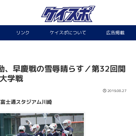
リンク
ケイスポについて
広告掲載
動、早慶戦の雪辱晴らす／第32回関
田大学戦
2019.08.27
@
富士通スタジアム川崎