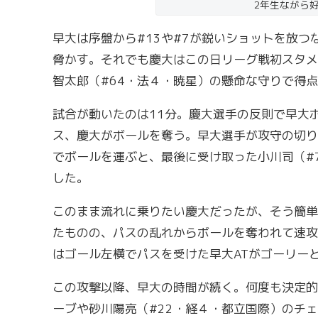
2年生ながら
早大は序盤から#13や#7が鋭いショットを放
脅かす。それでも慶大はこの日リーグ戦初スタメ
智太郎（#64・法４・暁星）の懸命な守りで得
試合が動いたのは11分。慶大選手の反則で早大
ス、慶大がボールを奪う。早大選手が攻守の切り
でボールを運ぶと、最後に受け取った小川司（#
した。
このまま流れに乗りたい慶大だったが、そう簡単
たものの、パスの乱れからボールを奪われて速攻
はゴール左横でパスを受けた早大ATがゴーリーと
この攻撃以降、早大の時間が続く。何度も決定的
ーブや砂川陽亮（#22・経４・都立国際）のチ