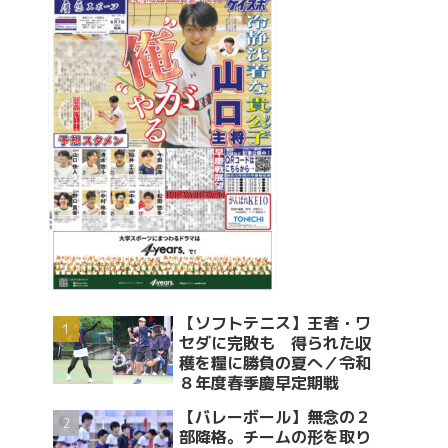
【ソフトテニス】王者・ワ
セダに完敗も 得られた収
穫を糧に勝負の夏へ／令和
８年度春季慶早定期戦
【バレーボール】無念の２
部降格。チームの形を取り