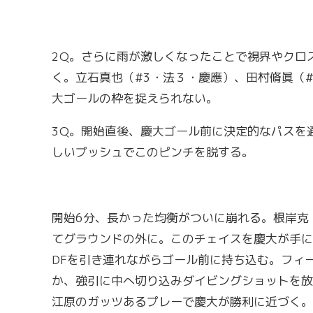
2Q。さらに雨が激しくなったことで視界やクロ
く。立石真也（#3・法３・慶應）、田村脩眞（
大ゴールの枠を捉えられない。
3Q。開始直後、慶大ゴール前に決定的なパスを
しいプッシュでこのピンチを脱する。
開始6分、長かった均衡がついに崩れる。根岸克
てグラウンドの外に。このチェイスを慶大が手に
DFを引き連れながらゴール前に持ち込む。フィ
か、強引に中へ切り込みダイビングショットを放
江原のガッツあるプレーで慶大が勝利に近づく。