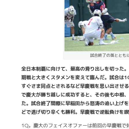
試合終了の笛ととも
全日本制覇に向けて、最高の滑り出しを切った。
期戦と大きくスタメンを変えて臨んだ。試合は1
すぐさま同点とされるなど早慶戦を思い出させる
で慶大が勝ち越しに成功すると、その後も中根、
た。試合終了間際に早稲田から怒涛の追い上げを
どで逃げ切り辛くも勝利。早慶戦で逆転負けを喫
1Q。慶大のフェイスオファーは前回の早慶戦で