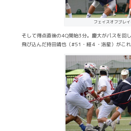
フェイスオフブレイ
そして得点直後の4Q開始3分。慶大がパスを回
飛び込んだ持田靖也（#51・経４・洛星）がこ