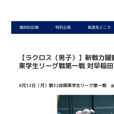
競技別記事
特別企画
紙面見どころ
【ラクロス（男子）】新戦力躍
東学生リーグ戦第一戦 対早稲
8
月
12
日（月）第
32
回関東学生リーグ第一戦