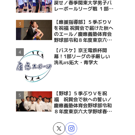
戻せ／春季関東大学男子バ
レーボールリーグ戦 １部・
２部入替戦 vs青学大
【應援指導部】５季ぶりＶ
を祝福 祝賀会で届けた秋へ
のエール／慶應義塾体育会
野球部令和８年度東京六大
学野球春季リーグ戦優勝 祝
【バスケ】京王電鉄杯開
賀会～後編～
幕！1部リーグの手厳しい
洗礼vs拓大・青学大
【野球】５季ぶりＶを祝
福 祝賀会で秋への誓い／
慶應義塾体育会野球部令和
８年度東京六大学野球春季
リーグ戦優勝 祝賀会～前編
～