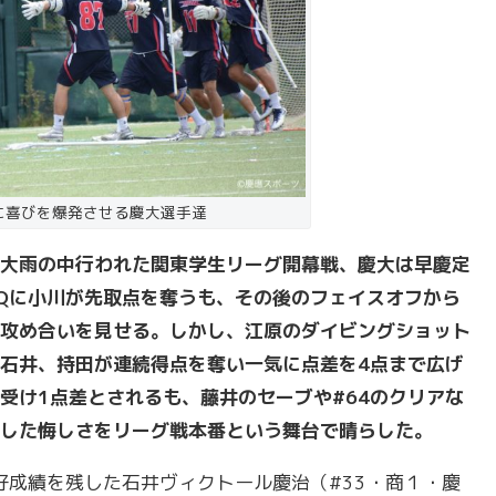
に喜びを爆発させる慶大選手達
大雨の中行われた関東学生リーグ開幕戦、慶大は早慶定
Qに小川が先取点を奪うも、その後のフェイスオフから
攻め合いを見せる。しかし、江原のダイビングショット
石井、持田が連続得点を奪い一気に点差を4点まで広げ
受け1点差とされるも、藤井のセーブや#64のクリアな
した悔しさをリーグ戦本番という舞台で晴らした。
好成績を残した石井ヴィクトール慶治（#33・商１・慶