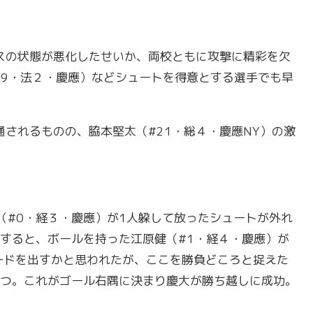
スの状態が悪化したせいか、両校ともに攻撃に精彩を欠
#9・法２・慶應）などシュートを得意とする選手でも早
通されるものの、脇本堅太（#21・総４・慶應NY）の激
（#0・経３・慶應）が1人躱して放ったシュートが外れ
すると、ボールを持った江原健（#1・経４・慶應）が
ードを出すかと思われたが、ここを勝負どころと捉えた
つ。これがゴール右隅に決まり慶大が勝ち越しに成功。