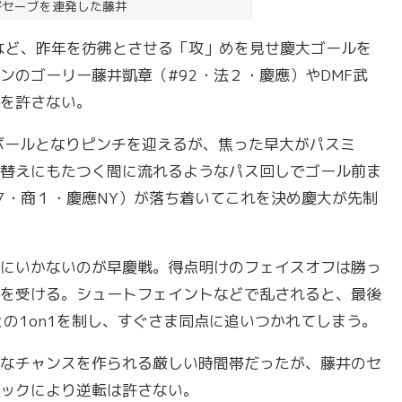
好セーブを連発した藤井
つなど、昨年を彷彿とさせる「攻」めを見せ慶大ゴールを
ンのゴーリー藤井凱章（#92・法２・慶應）やDMF武
点を許さない。
ボールとなりピンチを迎えるが、焦った早大がパスミ
替えにもたつく間に流れるようなパス回しでゴール前ま
7・商１・慶應NY）が落ち着いてこれを決め慶大が先制
にいかないのが早慶戦。得点明けのフェイスオフは勝っ
を受ける。シュートフェイントなどで乱されると、最後
の1on1を制し、すぐさま同点に追いつかれてしまう。
なチャンスを作られる厳しい時間帯だったが、藤井のセ
ェックにより逆転は許さない。