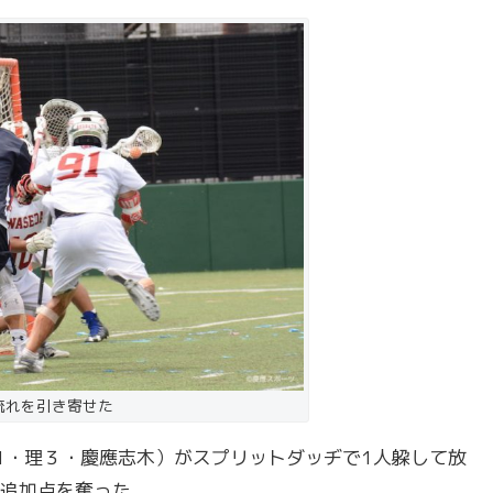
流れを引き寄せた
11・理３・慶應志木）がスプリットダッヂで1人躱して放
追加点を奪った。