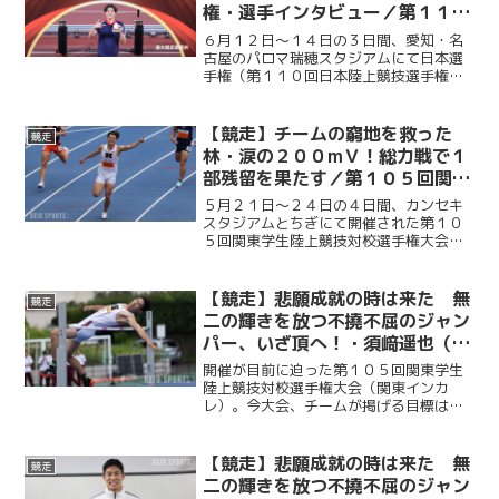
権・選手インタビュー／第１１０
回日本陸上競技選手権大会
６月１２日～１４日の３日間、愛知・名
古屋のパロマ瑞穂スタジアムにて日本選
手権（第１１０回日本陸上競技選手権大
会）が開催された。慶大からは、男子２
００ｍに林明良（政４・攻玉社）、男子
１５００ｍに成沢翔英（環４・山梨学
【競走】チームの窮地を救った
競走
院）、女子やり投に倉田紗優...
林・涙の２００mＶ！総力戦で１
部残留を果たす／第１０５回関東
学生陸上競技対校選手権大会
５月２１日〜２４日の４日間、カンセキ
スタジアムとちぎにて開催された第１０
５回関東学生陸上競技対校選手権大会。
男子１部残留を懸けた大会だったが、２
日目まで４点しか獲得できず、一時は２
部降格の危機に瀕した。しかし３日目に
【競走】悲願成就の時は来た 無
競走
細萱颯生（政３・桐朋）が...
二の輝きを放つ不撓不屈のジャン
パー、いざ頂へ！・須﨑遥也（後
編）／関東インカレ直前インタビ
開催が目前に迫った第１０５回関東学生
ュー２０２６・第５弾
陸上競技対校選手権大会（関東インカ
レ）。今大会、チームが掲げる目標は
「１部残留」だ。昨年死守したこの地位
を今年も守りきることができるか。この
大舞台で１点でも多く掴み取るために部
【競走】悲願成就の時は来た 無
競走
員たちは全てを懸けてピークを...
二の輝きを放つ不撓不屈のジャン