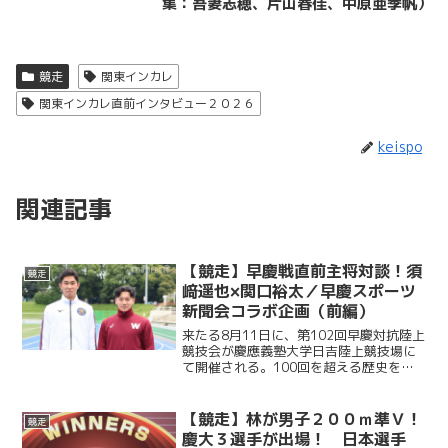
集：吾妻志穂、片山春佳、中原亜季帆）
競走
関東インカレ
関東インカレ直前インタビュー２０２６
keispo
関連記事
【競走】早慶戦直前主将対談！須
競走
﨑遥也×関口裕太／早慶スポーツ
新聞会コラボ企画（前編）
来たる8月11日に、第102回早慶対抗陸上
競技会が慶應義塾大学日吉陸上競技場に
て開催される。100回を超える歴史を積
み重ねてきた両校の定期戦をより一層盛
り上げるために、慶應スポーツ新聞会と
早稲田スポーツ新聞会は、合同で両校の
【競走】林が男子２００ｍ準Ｖ！
競走
主将に取材を行っ...
慶大３選手が出場！ 日本選手