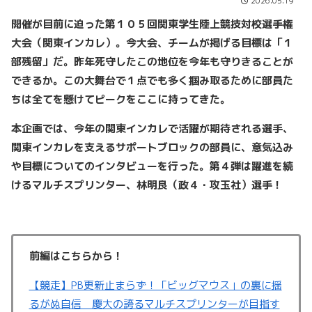
2026.05.19
開催が目前に迫った第１０５回関東学生陸上競技対校選手権
大会（関東インカレ）。今大会、チームが掲げる目標は「１
部残留」だ。昨年死守したこの地位を今年も守りきることが
できるか。この大舞台で１点でも多く掴み取るために部員た
ちは全てを懸けてピークをここに持ってきた。
本企画では、今年の関東インカレで活躍が期待される選手、
関東インカレを支えるサポートブロックの部員に、意気込み
や目標についてのインタビューを行った。第４弾は躍進を続
けるマルチスプリンター、林明良（政４・攻玉社）選手！
前編はこちらから！
【競走】PB更新止まらず！「ビッグマウス」の裏に揺
るがぬ自信 慶大の誇るマルチスプリンターが目指す