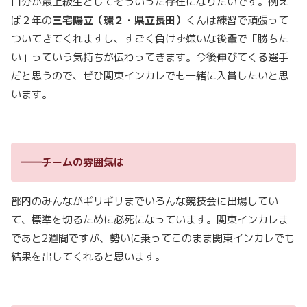
自分が最上級生としてそういった存在になりたいです。例え
ば２年の
三宅陽立（環２・県立長田）
くんは練習で頑張って
ついてきてくれますし、すごく負けず嫌いな後輩で「勝ちた
い」っていう気持ちが伝わってきます。今後伸びてくる選手
だと思うので、ぜひ関東インカレでも一緒に入賞したいと思
います。
――チームの雰囲気は
部内のみんながギリギリまでいろんな競技会に出場してい
て、標準を切るために必死になっています。関東インカレま
であと2週間ですが、勢いに乗ってこのまま関東インカレでも
結果を出してくれると思います。