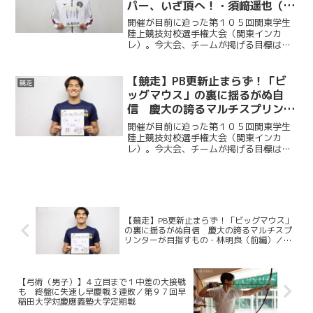
パー、いざ頂へ！・須﨑遥也（前
編）／関東インカレ直前インタビ
開催が目前に迫った第１０５回関東学生
ュー２０２６・第５弾
陸上競技対校選手権大会（関東インカ
レ）。今大会、チームが掲げる目標は
「１部残留」だ。昨年死守したこの地位
を今年も守りきることができるか。この
大舞台で１点でも多く掴み取るために部
【競走】PB更新止まらず！「ビ
競走
員たちは全てを懸けてピークを...
ッグマウス」の裏に揺るがぬ自
信 慶大の誇るマルチスプリンタ
ーが目指すもの・林明良（前編）
開催が目前に迫った第１０５回関東学生
／関東インカレ直前インタビュー
陸上競技対校選手権大会（関東インカ
レ）。今大会、チームが掲げる目標は
２０２６・第４弾
「１部残留」だ。昨年死守したこの地位
を今年も守りきることができるか。この
大舞台で１点でも多く掴み取るために部
員たちは全てを懸けてピークを...
【競走】PB更新止まらず！「ビッグマウス」
の裏に揺るがぬ自信 慶大の誇るマルチスプ
リンターが目指すもの・林明良（前編）／関
東インカレ直前インタビュー２０２６・第４
弾
【弓術（男子）】４立目まで１中差の大接戦
も 終盤に失速し早慶戦３連敗／第９７回早
稲田大学対慶應義塾大学定期戦