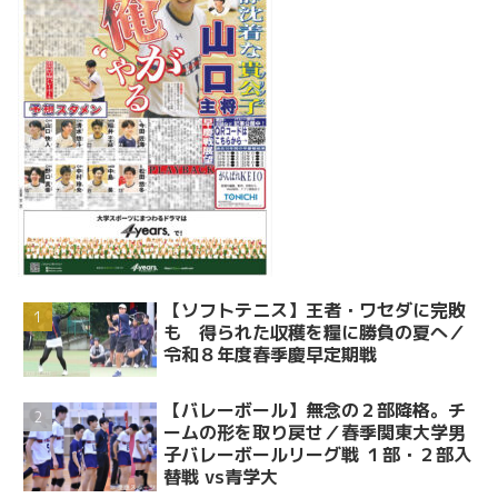
【ソフトテニス】王者・ワセダに完敗
も 得られた収穫を糧に勝負の夏へ／
令和８年度春季慶早定期戦
【バレーボール】無念の２部降格。チ
ームの形を取り戻せ／春季関東大学男
子バレーボールリーグ戦 １部・２部入
替戦 vs青学大