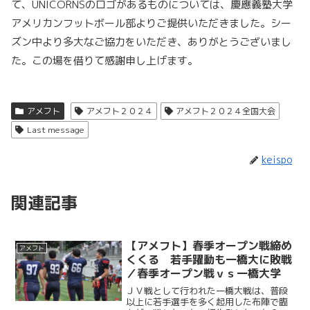
て、UNICORNSのロゴがあるものについては、慶應義塾大学
アメリカンフットボール部よりご提供いただきました。シー
ズン中より多大なご協力をいただき、ありがとうございまし
た。この場を借りて感謝申し上げます。
アメフト
アメフト２０２４
アメフト２０２４全国大会
Last message
keispo
関連記事
【アメフト】春季オープン戦締め
アメフト
くくる 若手躍動も一橋大に敗戦
／春季オープン戦ｖｓ一橋大学
ＪＶ戦として行われた一橋大戦は、普段
以上に若手選手を多く起用した布陣で臨