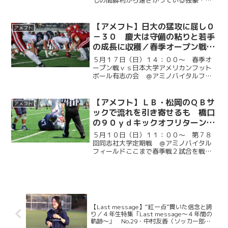
もの間勝利から遠ざかっている強豪・法
大との一戦に臨んだ。序盤からリードを
許す苦しい展開の中、第２ＱにＱＢ・滝
沢徹（経３・慶應）から佐藤勇太（総
【アメフト】日大の猛攻に屈し０
アメフト
３・慶應）への鮮やかなロン...
－３０ 慶大は守備の粘りと若手
の成長に収穫／春季オープン戦ｖ
ｓ日本大学アメリカンフットボー
５月１７日（日）１４：００～ 春季オ
ル有志の会
ープン戦ｖｓ日本大学アメリカンフット
ボール有志の会 ＠アミノバイタルフィ
ールドこの日の相手は、昨年連盟に復帰
した「日本大学アメリカンフットボール
有志の会」。昨季は２部で６勝０敗と圧
【アメフト】ＬＢ・松岡のＱＢサ
アメフト
倒的な強さを見せ、今季か...
ックで流れを引き寄せるも 橋口
の９０ｙｄキックオフリターンＴ
Ｄ実らず逆転負け／第７８回同志
５月１０日（日）１１：００～ 第７８
社大学定期戦
回同志社大学定期戦 ＠アミノバイタル
フィールドここまで春季戦２試合を戦
い、未だ勝利のない慶大。同志社大を関
東学生アメリカンフットボールの聖地と
も言えるアミノバイタルフィールドで母
の日に一戦へ臨む。前半はオ...
【Last message】“紅一点”貫いた信念と誇
り／４年生特集「Last message〜４年間の
軌跡〜」 No.29・中村友香（ソッカー部男