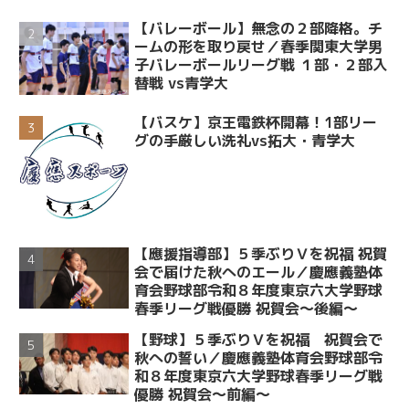
【バレーボール】無念の２部降格。チ
ームの形を取り戻せ／春季関東大学男
子バレーボールリーグ戦 １部・２部入
替戦 vs青学大
【バスケ】京王電鉄杯開幕！1部リー
グの手厳しい洗礼vs拓大・青学大
【應援指導部】５季ぶりＶを祝福 祝賀
会で届けた秋へのエール／慶應義塾体
育会野球部令和８年度東京六大学野球
春季リーグ戦優勝 祝賀会～後編～
【野球】５季ぶりＶを祝福 祝賀会で
秋への誓い／慶應義塾体育会野球部令
和８年度東京六大学野球春季リーグ戦
優勝 祝賀会～前編～