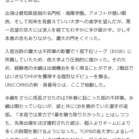
るエースである。
出身は愛知県屈指の名門校・海陽学園。アメフトが強い関
西、そして将来を見据えていい大学への進学を望んだが、第
一志望の京大には浪人を経てもわずかに手が届かず。少し不
本意の念もありながら、慶大の門をくぐった。
入部当時の慶大は不祥事の影響で１部下位リーグ（BIG8）に
所属していたため、他大学より圧倒的に強かった。そのた
め、経験者の水嶋は出場機会を多く得ることができ、2戦目で
はいきなりMVPを獲得する強烈なデビューを飾る。
UNICORNSの新・背番号０は、ここで始動した。
水嶋をさらに成長させたのは3年春に起こった部の不祥事。水
嶋は関わっていないが、彼と共にQBを務めていた選手が退
部。「本音では実力で1番を勝ち取りたかった」とはしつつ
も、先発出場をほぼ確約された彼は、個人よりチームにより
多くの時間を割けるようになった。TOP8の各大学によるレベ