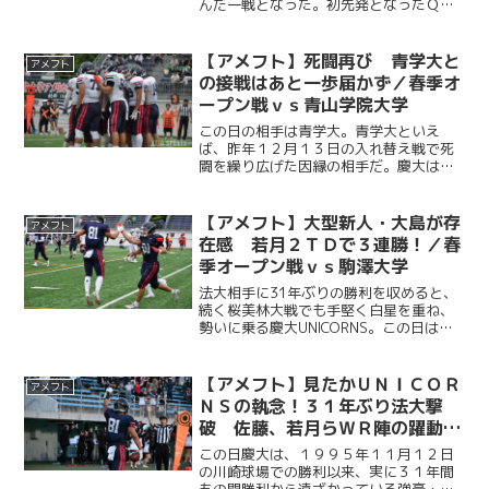
んだ一戦となった。初先発となったＱ
Ｂ・依田一真（理２・慶應）やＲＢ・鶴
田眞司（経１・慶應）がオフェンスをけ
ん引し、ＤＬ・加藤聖武（法２・慶應）
【アメフト】死闘再び 青学大と
アメフト
のインターセプト、ＬＢ・戸...
の接戦はあと一歩届かず／春季オ
ープン戦ｖｓ青山学院大学
この日の相手は青学大。青学大といえ
ば、昨年１２月１３日の入れ替え戦で死
闘を繰り広げた因縁の相手だ。慶大はそ
の一戦を制し、なんとかＴＯＰ８の座を
守り抜いた。その相手との再戦となった
この一戦は、最後まで目の離せない激闘
【アメフト】大型新人・大島が存
アメフト
となる。試合は前半、青学大...
在感 若月２ＴＤで３連勝！／春
季オープン戦ｖｓ駒澤大学
法大相手に31年ぶりの勝利を収めると、
続く桜美林大戦でも手堅く白星を重ね、
勢いに乗る慶大UNICORNS。この日はア
ミノバイタルフィールドに戻り、同会場
での今季初勝利を狙う。慶大ＵＮＩＣＯ
ＲＮＳは、ＴＥ・大島拓翔（政１・慶
【アメフト】見たかＵＮＩＣＯＲ
アメフト
應）への先制ＴＤパ...
ＮＳの執念！３１年ぶり法大撃
破 佐藤、若月らＷＲ陣の躍動で
３ＴＤ／春季オープン戦ｖｓ法政
この日慶大は、１９９５年１１月１２日
大学
の川崎球場での勝利以来、実に３１年間