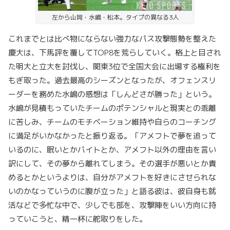
左から山岡・水嶋・松本。タイプの異なる3人
これまでとは比べ物にならない強力なパス攻撃態勢を整えた
慶大は、下馬評を覆してTOP8を荒らしていく。格上と目され
た明大と立大を討伐し、関東3位で全国大会に出場する権利を
もぎ取った。過去最高のシーズンとなったが、オフェンスリ
ーダーを務めた水嶋の感想は「しんどさが勝った」という。
水嶋が見積もっていたチームのポテンシャルと現実との乖離
に苦しみ、チームのモチベーション維持や自らのコーチング
に満足がいかなかったと振り返る。「アメフトで夢を追って
いるのに、眠いとかバイトとか、アメフト以外の理由を言い
訳にして、その夢から離れてしまう。その選手が悪いとか責
めるとかというよりは、自分がアメフトを好きにさせられな
いのかなっていうのに腹が立った」と語る彼は、彼自身も就
活などで多忙な中で、少しでも部を、攻撃陣をいい方向に持
っていこうと、精一杯に舵取りをした。