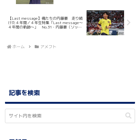
子）
【Last message】俺たちの内藤豪 走り続
けた４年間／４年生特集「Last message〜
４年間の軌跡〜」 No.31・内藤豪（ソッカ
ー部）
ホーム
アメフト
記事を検索