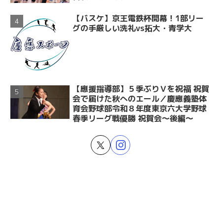
【バスケ】京王電鉄杯開幕！1部リー
グの手厳しい洗礼vs拓大・青学大
【應援指導部】５季ぶりＶを祝福 祝賀
会で届けた秋へのエール／慶應義塾体
育会野球部令和８年度東京六大学野球
春季リーグ戦優勝 祝賀会～後編～