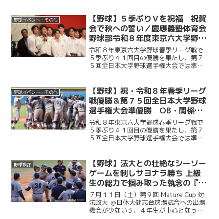
道キャンプに臨んでいる慶大。この日は
北海道の独立リーグである北海道フロン
ティアリーグの選抜チームと試合を行っ
【野球】５季ぶりＶを祝福 祝賀
野球イベント・その他
た。初回に今津慶介（総４...
会で秋への誓い／慶應義塾体育会
野球部令和８年度東京六大学野球
春季リーグ戦優勝 祝賀会～前編
令和８年東京六大学野球春季リーグ戦で
～
５季ぶり４１回目の優勝を果たし、第７
５回全日本大学野球選手権大会では準優
勝を成し遂げた慶大。その快挙を祝う祝
賀会が開催され、ＯＢや関係者ら多くの
人が集まり、選手たちの健闘をたたえ
【野球】祝・令和８年春季リーグ
野球イベント・その他
た。前編では、堀井監督の挨...
戦優勝＆第７５回全日本大学野球
選手権大会準優勝 OB・関係者
からのお祝いメッセージ
令和８年東京六大学野球春季リーグ戦で
５季ぶり４１回目の優勝を果たし、第７
５回全日本大学野球選手権大会では準優
勝を成し遂げた慶大。優勝号外発行にあ
たり、慶應義塾体育会野球部OBや関係者
の皆様から、現役選手たちへ温かい祝福
【野球】法大との壮絶なシーソー
野球戦評
のメッセージをお寄せい...
ゲームを制しサヨナラ勝ち 上級
生の総力で掴み取った執念の『一
勝』／第９回MatureCup・法大
７月１１日（土）第９回 Mature Cup 対
戦
法政大 ＠日体大健志台球場試合への出場
機会が少ない３、４年生が中心となって
戦うMature Cup。本大会に出場する慶大