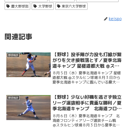
慶大野球部
大学野球
東京六大学野球
keispo
関連記事
【野球】投手陣が力投も打線が繋
野球戦評
がりを欠き接戦落とす／夏季北海
道キャンプ 星槎道都大戦 @スタ
ルヒン球場
８月５日（水）夏季北海道キャンプ 星槎
道都大戦 @スタルヒン球場８月３日から
夏季北海道キャンプに臨んでいる慶大。
この日はキャンプ初試合で星槎道都大戦
との一戦。２回と４回に先発・沖村要
（商４・慶應）が相手打線に得点を許
【野球】少ない好機を逃さず独立
野球戦評
し、２点を追う展開に。そ...
リーグ選抜相手に貴重な勝利／夏
季北海道キャンプ 北海道フロン
ティアリーグ選抜チーム戦 ＠ス
８月６日（木）夏季北海道キャンプ 北
タルヒン球場
海道フロンティアリーグ選抜チーム戦
＠スタルヒン球場８月３日から夏季北海