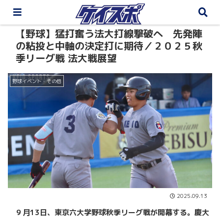
【野球】猛打奮う法大打線撃破へ 先発陣
の粘投と中軸の決定打に期待／２０２５秋
季リーグ戦 法大戦展望
野球イベント・その他
2025.09.13
９月13日、東京六大学野球秋季リーグ戦が開幕する。慶大