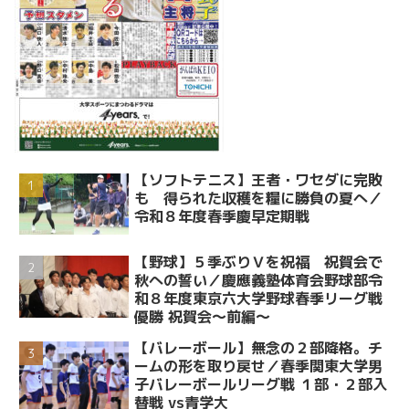
【ソフトテニス】王者・ワセダに完敗
も 得られた収穫を糧に勝負の夏へ／
令和８年度春季慶早定期戦
【野球】５季ぶりＶを祝福 祝賀会で
秋への誓い／慶應義塾体育会野球部令
和８年度東京六大学野球春季リーグ戦
優勝 祝賀会～前編～
【バレーボール】無念の２部降格。チ
ームの形を取り戻せ／春季関東大学男
子バレーボールリーグ戦 １部・２部入
替戦 vs青学大