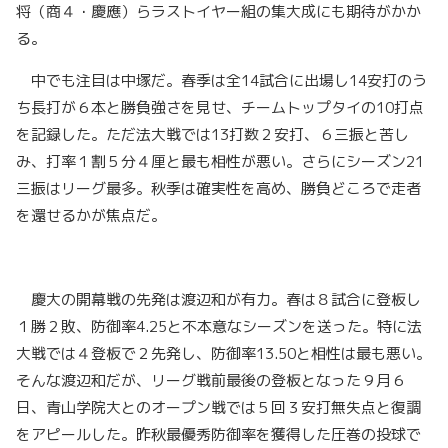
将（商４・慶應）らラストイヤー組の集大成にも期待がかか
る。
中でも注目は中塚だ。春季は全14試合に出場し14安打のう
ち長打が６本と勝負強さを見せ、チームトップタイの10打点
を記録した。ただ法大戦では13打数２安打、６三振と苦し
み、打率１割５分４厘と最も相性が悪い。さらにシーズン21
三振はリーグ最多。秋季は確実性を高め、勝負どころで走者
を還せるかが焦点だ。
慶大の開幕戦の先発は渡辺和が有力。春は８試合に登板し
１勝２敗、防御率4.25と不本意なシーズンを送った。特に法
大戦では４登板で２先発し、防御率13.50と相性は最も悪い。
そんな渡辺和だが、リーグ戦前最後の登板となった９月６
日、青山学院大とのオープン戦では５回３安打無失点と復調
をアピールした。昨秋最優秀防御率を獲得した圧巻の投球で