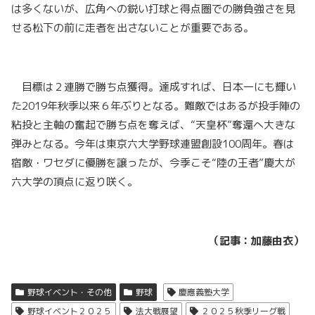
は多くないが、広角への鋭い打球と得点圏での勝負強さを見
せる松下の前に走者を出さないことが重要である。
目標は２連勝で勝ち点獲得。達成すれば、日本一にも輝い
た2019年秋季以来６年ぶりとなる。難敵ではあるが投手陣の
粘投と主軸の奮起で勝ち点を奪えば、“天皇杯”奪還へ大きな
弾みとなる。今年は東京六大学野球連盟創設100周年。春は
宿敵・ワセダに優勝を譲ったが、今季こそ“陸の王者”慶大が
六大学の頂点に返り咲く。
（記事：加藤由衣）
野球イベント・その他
野球
慶應義塾大学
野球イベント２０２５
法大戦展望
２０２５秋季リーグ戦