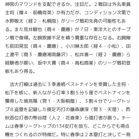
神宮のマウンドを支配できるか、注目だ。２戦目は外丸東眞
主将（環４・前橋育英）が有力だが、コンディション次第で
水野敬太（経２・札幌南）がリーグ戦初先発の可能性もあ
る。また荒井駿也（商４・慶應）が７日・東洋大とのオープ
ン戦で復帰。左腕救援不足を補う貴重な存在となる。右腕陣
も前田晃宏（商４・慶應）、小川琳太郎（経４・小松）、田
上遼平（商３・慶應湘南藤沢）、松井喜一（経２・慶應）ら
経験者が揃い、坂中大貴（商４・高松商業）のリーグ戦初登
板もあり得る。
法大打線は過去に３季連続ベストナインを受賞した主将・
松下を核に、新人ながら打率３割５分５厘でベストナインを
獲得した境亮陽（営１・大阪桐蔭）、３割４分でリーグトッ
プ８盗塁を記録した俊足巧打の藤森康淳（営３・天理）、昨
秋首位打者の熊谷陸（人２・花巻東）ら強打者が揃う。チー
ムは春季リーグトップの134安打を放ち、どこからでも得点
機をつくれるのが特徴だ。特に春季は２本塁打と決して一発