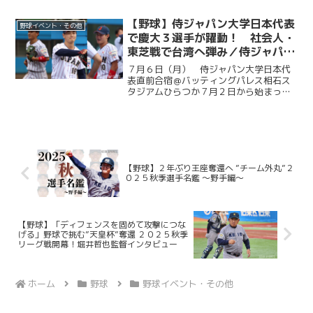
は、法大との一戦に臨んだ。試合は法大
に２度追い付く粘りを見せると、１点ビ...
【野球】侍ジャパン大学日本代表
野球イベント・その他
で慶大３選手が躍動！ 社会人・
東芝戦で台湾へ弾み／侍ジャパン
大学日本代表直前合宿５日目
７月６日（月） 侍ジャパン大学日本代
表直前合宿＠バッティングパレス相石ス
タジアムひらつか７月２日から始まった
侍ジャパン大学代表の直前合宿。慶大か
らは今津慶介（総４・旭川東）、渡辺和
大（商４・高松商業）、林純司（環３・
報徳学園）の３選手が選出...
【野球】２年ぶり王座奪還へ ”チーム外丸”２
０２５秋季選手名鑑 ～野手編～
【野球】「ディフェンスを固めて攻撃につな
げる」野球で挑む”天皇杯”奪還 ２０２５秋季
リーグ戦開幕！堀井哲也監督インタビュー
ホーム
野球
野球イベント・その他