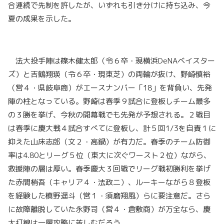
合連続で先制を許したが、いずれも引き分けに持ち込み、今
夏の成果を示した。
法大投手陣は篠木健太郎（令６卒・現横浜DeNAベイスター
ズ）と吉鶴翔瑛（令６卒・現東芝）の両輪が抜け、野崎慎裕
（営４・県岐阜商）がエースナンバー「18」を背負い、先発
陣の柱となっている。野崎は春季９試合に登板しチーム最多
の３勝を挙げ、今秋の開幕戦でも先発が予想される。２戦目
は春季に慶大戦４試合すべてに登板し、計５回1/3を自責１に
抑えた山床志郎（文２・高鍋）が有力だ。春季のチーム防御
率は4.80とリーグ５位（東大に次ぐワースト２位）ながら、
救援陣の層は厚い。春季慶大３回戦でリーグ戦初勝利を挙げ
た赤間梢吾（キャリア４・法政二）、ルーキーながら８登板
を経験した槙野遥斗（営１・須磨翔風）らに要注意だ。さら
に故障離脱していた永野司（営４・倉敷商）が万全なら、慶
大打線は一層攻略に苦しむだろう。