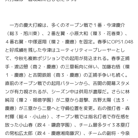
一方の慶大打線は、多くのオープン戦で１番・今津慶介
（総３・旭川東）、２番左翼・小原大和（環３・花巻東）、
４番右翼・中塚遥翔（環２・慶應）を固定。春季にOPS1.048
と好成績を残した今津はユーティリティープレーヤーとし
て、今秋も複数ポジションでの起用が見込まれる。春季正捕
手・渡辺憩（商２・慶應）の三塁転向に伴い、加藤右悟（環
１・慶應）と吉開鉄朗（商３・慶應）の正捕手争いも続く。
直前のオープン戦での起用パターンから、吉開の開幕スタメ
ンが有力視されるが、シーズン中は併用が濃厚だ。さらに林
純司（環２・報徳学園）が二塁から遊撃、吉野太陽（法３・
慶應）が三塁から二塁へと守備位置を変更。右の強打者・森
村輝（総４・小山台）、オープン戦では指名打者で存在感を
放った小山春（政４・鎌倉学園）、チーム最多タイ３本塁打
の常松広太郎（政４・慶應湘南藤沢）、チームの副将・今泉