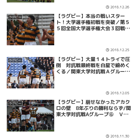
2018.12.26
【ラグビー】本当の戦いスター
ラグビー
ト！大学選手権初戦を突破／第５
５回全国大学選手権大会３回戦
ＶＳ京産大
2018.12.25
【ラグビー】大量１４トライで圧
ラグビー
倒 対抗戦最終戦を白星で締めく
くる／関東大学対抗戦Ａグループ
⑦ＶＳ青学大
2018.12.05
【ラグビー】崩せなかったアカク
ラグビー
ロの壁 8年ぶりの勝利ならず/関
東大学対抗戦Aグループ➅ ＶＳ
早大
2018.11.30