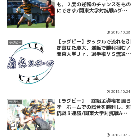
も、２度の逆転のチャンスをもの
にできず/関東大学対抗戦Aグル
ープ④ ＶＳ帝京大
2018.10.28
【ラグビー】タックルで流れを引
ラグビー
き寄せた慶大、逆転で勝利掴む／
関東大学Ｊｒ．選手権ＶＳ流通経
済大Ｊｒ．
2018.10.24
【ラグビー】 終始主導権を譲ら
ラグビー
ず ホームでの試合を勝利し、対
抗戦３連勝/関東大学対抗戦Aグ
ループ③ VS成蹊大
2018.10.12