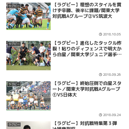
【ラグビー】理想のスタイルを貫
ラグビー
けず辛勝、後半に課題/関東大学
対抗戦Aグループ②VS筑波大
2018.10.05
【ラグビー】進化したタックル炸
ラグビー
裂！粘りのディフェンスで明大か
ら白星／関東大学ジュニア選手権
ＶＳ明大Ｊｒ．
2018.09.26
【ラグビー】終始圧倒で白星スタ
ラグビー
ート／関東大学対抗戦Aグループ
①VS日体大
2018.09.24
【ラグビー】対抗戦特集第３弾
ラグビー