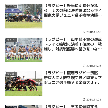
【ラグビー】後半に明暗分かれ
ラグビー
る。明大の前に決勝進出ならず／
関東大学ジュニア選手権準決勝Ｖ
Ｓ明治大Ｊｒ．
2018.11.16
【ラグビー】 山中値千金の逆転
ラグビー
トライで接戦に決着！伝統の一戦
制し、対抗戦優勝へ望みをつな
ぐ/関東大学対抗戦Aグループ
⑤ VS明大
2018.11.06
【ラグビー】慶應ラグビー沈黙
ラグビー
帝京大に大敗を喫する／関東大学
ジュニア選手権ＶＳ帝京大Ｊｒ．
2018.11.01
【ラグビー】 王者に健闘する
ラグビー