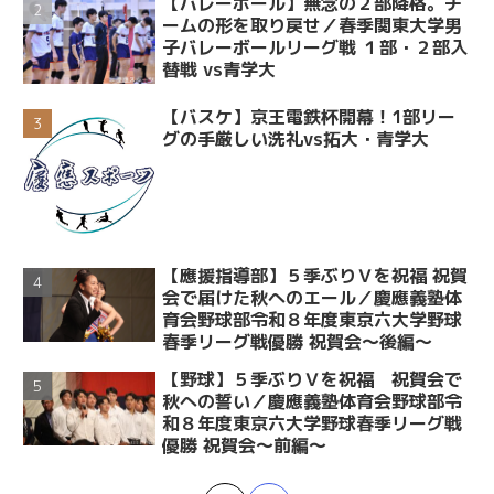
【バレーボール】無念の２部降格。チ
ームの形を取り戻せ／春季関東大学男
子バレーボールリーグ戦 １部・２部入
替戦 vs青学大
【バスケ】京王電鉄杯開幕！1部リー
グの手厳しい洗礼vs拓大・青学大
【應援指導部】５季ぶりＶを祝福 祝賀
会で届けた秋へのエール／慶應義塾体
育会野球部令和８年度東京六大学野球
春季リーグ戦優勝 祝賀会～後編～
【野球】５季ぶりＶを祝福 祝賀会で
秋への誓い／慶應義塾体育会野球部令
和８年度東京六大学野球春季リーグ戦
優勝 祝賀会～前編～