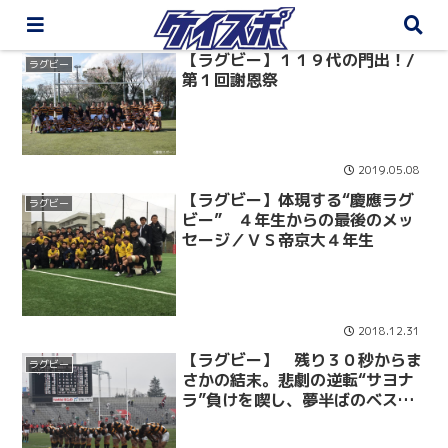
【ラグビー】１１９代の門出！/
ラグビー
第１回謝恩祭
2019.05.08
【ラグビー】体現する“慶應ラグ
ラグビー
ビー” ４年生からの最後のメッ
セージ／ＶＳ帝京大４年生
2018.12.31
【ラグビー】 残り３０秒からま
ラグビー
さかの結末。悲劇の逆転“サヨナ
ラ”負けを喫し、夢半ばのベスト
８で散る／第５５回全国大学選手
権大会準々決勝 ＶＳ早大