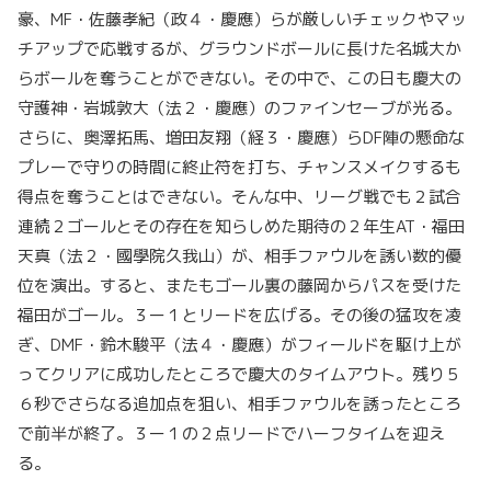
豪、MF・佐藤孝紀（政４・慶應）らが厳しいチェックやマッ
チアップで応戦するが、グラウンドボールに長けた名城大か
らボールを奪うことができない。その中で、この日も慶大の
守護神・岩城敦大（法２・慶應）のファインセーブが光る。
さらに、奥澤拓馬、増田友翔（経３・慶應）らDF陣の懸命な
プレーで守りの時間に終止符を打ち、チャンスメイクするも
得点を奪うことはできない。そんな中、リーグ戦でも２試合
連続２ゴールとその存在を知らしめた期待の２年生AT・福田
天真（法２・國學院久我山）が、相手ファウルを誘い数的優
位を演出。すると、またもゴール裏の藤岡からパスを受けた
福田がゴール。３ー１とリードを広げる。その後の猛攻を凌
ぎ、D
MF・鈴木駿平（法４・慶應）がフィールドを駆け上が
ってクリアに成功したところで慶大のタイムアウト。残り５
６秒でさらなる追加点を狙い、相手ファウルを誘ったところ
で前半が終了。３ー１の２点リードでハーフタイムを迎え
る。