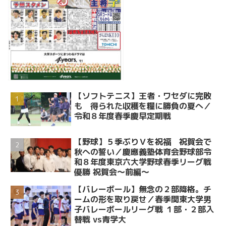
【ソフトテニス】王者・ワセダに完敗
も 得られた収穫を糧に勝負の夏へ／
令和８年度春季慶早定期戦
【野球】５季ぶりＶを祝福 祝賀会で
秋への誓い／慶應義塾体育会野球部令
和８年度東京六大学野球春季リーグ戦
優勝 祝賀会～前編～
【バレーボール】無念の２部降格。チ
ームの形を取り戻せ／春季関東大学男
子バレーボールリーグ戦 １部・２部入
替戦 vs青学大