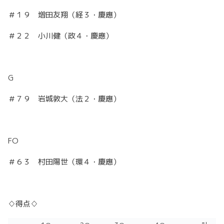
＃１９ 増田友翔（経３・慶應）
＃２２ 小川健（政４・慶應）
G
＃７９ 岩城敦大（法２・慶應）
FO
＃６３ 村田陽世（環４・慶應）
♢得点♢