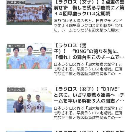
のゴールでリードを奪うと、MF・福田崇
【ラクロス（女子）】２点差の壁
女子ラクロス
斗（商３・本郷）や主...
崩せず 悔しさ残る早慶戦に／第
３４回早慶ラクロス定期戦
照りつける太陽のもと、日吉グラウンド
で第３４回早慶ラクロス定期戦が行われ
た。ホームでワセダを迎え撃った慶大
は、２点ビハインドを２度背負いながら
も、重村百香（総４・学習院女子）、宮
原紫乃（法２・慶應女子）の得点で粘り
【ラクロス（男
男子ラクロス
強く追いつき、第３Q終了時...
子）】 “KING”の誇りを胸に、
「憧れ」の舞台をこのチームで
／早慶戦直前特集④ 峰岸諒×福
日本ラクロス界で「最大規模の試合」と
田天真×山崎将英 （主将・副将
も称される、早慶ラクロス定期戦。圧倒
的な注目度と観客動員数を誇るこの一戦
対談）
には、早慶の関係者に限らず、多くのラ
クロッサーが日吉陸上競技場へ足を運
ぶ。“KING”をスローガンに掲げ、早慶戦
【ラクロス（女子）】”DRIVE”
女子ラクロス
５連覇を目指して戦う...
と共に、いざ早慶戦６連覇へ チ
ームを率いる幹部３人の闘志／早
慶戦直前特集③ 矢嶋千穂×松岡
日本ラクロス界で「最大規模の試合」と
楓恋×西遥香 （主将・副将・主
も称される、早慶ラクロス定期戦。圧倒
的な注目度と観客動員数を誇るこの一戦
務対談）
には、早慶の関係者に限らず、多くのラ
クロッサーが日吉陸上競技場へ足を運
ぶ。“DRIVE”をスローガンに掲げ、早慶戦