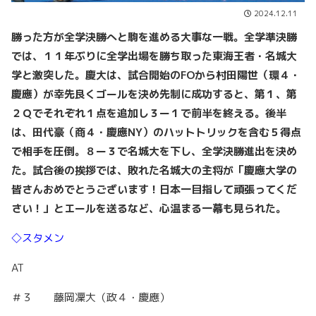
2024.12.11
勝った方が全学決勝へと駒を進める大事な一戦。全学準決勝
では、１１年ぶりに全学出場を勝ち取った東海王者・名城大
学と激突した。慶大は、試合開始のFOから村田陽世（環４・
慶應）が幸先良くゴールを決め先制に成功すると、第１、第
２Ｑでそれぞれ１点を追加し３ー１で前半を終える。後半
は、田代豪（商４・慶應NY）のハットトリックを含む５得点
で相手を圧倒。８ー３で名城大を下し、全学決勝進出を決め
た。試合後の挨拶では、敗れた名城大の主将が「慶應大学の
皆さんおめでとうございます！日本一目指して頑張ってくだ
さい！」とエールを送るなど、心温まる一幕も見られた。
◇スタメン
AT
＃３ 藤岡凜大（政４・慶應）