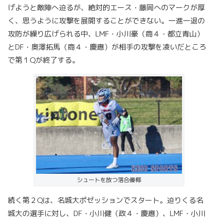
げようと敵陣へ迫るが、絶対的エース・藤岡へのマークが厚
く、思うように攻撃を展開することができない。一進一退の
攻防が繰り広げられる中、LMF・小川豪（商４・都立青山）
とDF・奥澤拓馬（商４・慶應）が相手の攻撃を凌いだところ
で第１Qが終了する。
シュートを放つ落合優椰
続く第２Qは、名城大ポゼッションでスタート。迫りくる名
城大の選手に対し、DF・小川健（政４・慶應）、LMF・小川