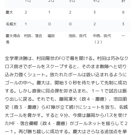
１Q
２Q
３Q
４Q
計
慶大
２
１
２
３
８
名城大
１
０
０
２
３
慶大得点
村田、落合
福田
池田、田代
中西、田代
―
者
（２）
全学準決勝は、村田陽世のFOで幕を開ける。村田は巧みなク
ロス捌きでボールをスクープすると、そのまま敵陣へと切り
込み力強くシュート。放たれたボールは吸い込まれるように
ゴールの中へ。慶大は、開始３０秒を待たずして先制に成功
する。しかし直後に同点弾を叩き込まれ、１ー１で試合は振
り出しに戻る。それでも、藤岡凜大（政４・慶應）、池田朋
史（商３・慶應）らAT陣が立て続けにシュートを放ち、名城
大ゴールを脅かす。すると９分、今度は藤岡からパスを受け
たMF・落合優椰（政４・慶應）がゴールネットを揺らして２
ー１。再び勝ち越しに成功する。慶大はさらなる追加点を挙