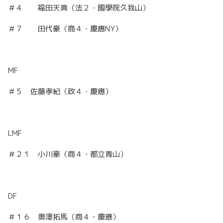
＃４ 福田天真（法２・國學院久我山）
＃７ 田代豪（商４・慶應NY）
MF
＃５ 佐藤孝紀（政４・慶應）
LMF
＃２１ 小川豪（商４・都立青山）
DF
＃１６ 奥澤拓馬（商４・慶應）