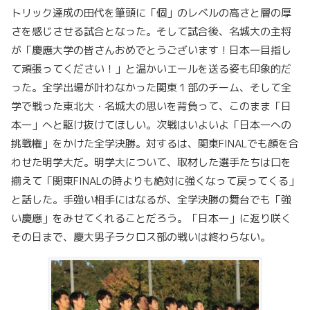
トリック達成の田代を筆頭に「個」のレベルの高さと層の厚
さを感じさせる試合となった。そして試合後、名城大の主将
が「慶應大学の皆さんおめでとうございます！日本一目指し
て頑張ってください！」と温かいエールを送る姿も印象的だ
った。全学出場が叶わなかった関東１部のチーム、そして全
学で戦った東北大・名城大の思いを背負って、このまま「日
本一」へと駆け抜けてほしい。次戦はいよいよ「日本一への
挑戦権」をかけた全学決勝。対するは、関東FINALでも顔を合
わせた明学大だ。明学大について、取材した選手たちは口を
揃えて「関東FINALの時よりも絶対に強くなって戻ってくる」
と話した。手強い相手にはなるが、全学決勝の舞台でも「強
い慶應」をみせてくれることだろう。「日本一」に返り咲く
その日まで、慶大男子ラクロス部の戦いは終わらない。