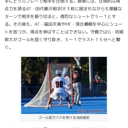
手にとったプレーで相手を圧倒する。直後には、圧倒的な得
点力を誇るAT・田代豪が相手DF３枚に囲まれながらも華麗な
ターンで相手を振り切ると、強烈なシュートで５ー１とす
る。その後も、AT・福田天真やMF・落合優椰を中心にシュー
トを放つが、得点を伸ばすことはできない。守備ではG・岩城
敦大がゴールを固く守り抜き、５ー１でラスト１５分へと繋
ぐ。
ゴール前でパスを受ける池田朋史