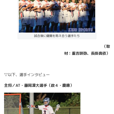
試合後に健闘を称え合う選手たち
（取
材：重吉咲弥、長掛真依）
▽以下、選手インタビュー
主将／AT・藤岡凜大選手（政４・慶應）