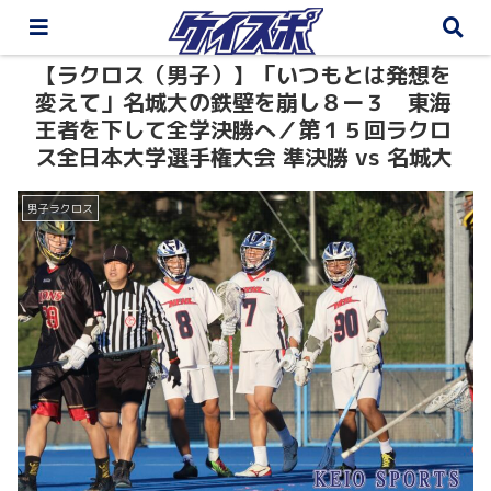
【ラクロス（男子）】「いつもとは発想を
変えて」名城大の鉄壁を崩し８ー３ 東海
王者を下して全学決勝へ／第１５回ラクロ
ス全日本大学選手権大会 準決勝 vs 名城大
男子ラクロス