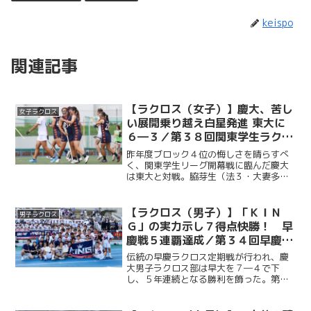
keispo
関連記事
【ラクロス（女子）】慶大、苦し
女子ラクロス
い展開乗り越え白星発進 東大に
６―３／第３８回関東学生ラクロ
スリーグ第１戦vs東大
昨年度ブロック４位の悔しさを晴らすべ
く、関東学生リーグ開幕戦に臨んだ慶大
は東大と対戦。脇芽生（法３・大妻多
摩）のゴールで先制すると、井口穂（総
３・日本大学）、宮原紫乃（法２・慶應
女子）も続き、前半を３―１で折り返
【ラクロス（男子）】「ＫＩＮ
男子ラクロス
す。後半には一時３―３の同点...
Ｇ」の実力示し７得点快勝！ 早
慶戦５連覇達成／第３４回早慶ラ
クロス定期戦
伝統の早慶ラクロス定期戦が行われ、慶
大男子ラクロス部は早大を７―４で下
し、５年連続となる勝利を飾った。第１Q
からOMF・橋山隼人（商３・慶應）、
AT・福田天真（法４・國學院久我山）ら