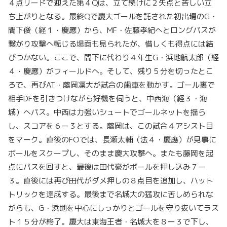
４点リードで迎えた第４Qは、立て続けに２失点と苦しい立
ち上がりとなる。最終Qで慶大ゴールを託された初出場のG・
間下俊（経１・慶應）から、MF・佐藤孝紀へとロングパスが
繋がり攻撃へ転じる場面も見られたが、惜しくも得点には結
びつかない。ここで、間下に代わり４年生G・浜地航太郎（経
４・慶應）がフィールドへ。そして、残り５分を切ったとこ
ろで、再びAT・藤岡凜大が試合の歯車を動かす。ゴール裏で
相手DFを引きつけながら好機を伺うと、中西海（経３・海
城）へパス。中西は力強いシュートでゴールネットを揺ら
し、スコアを６ー３とする。藤岡は、この試合４アシスト目
をマーク。直後のFOでは、長瀬太輔（法４・慶應）が見事に
ボールをスクープし、そのまま慶大攻撃へ。またも藤岡を起
点にパスを回すと、最後は田代豪がボールを押し込み７ー
３。直後には再び田代がダメ押しの８点目を追加し、ハット
トリックを達成する。最後まで名城大の猛攻に苦しめられな
がらも、G・浜地を中心にしっかりとゴールを守り抜いてラス
ト１５分が終了。慶大は東海王者・名城大を８ー３で下し、