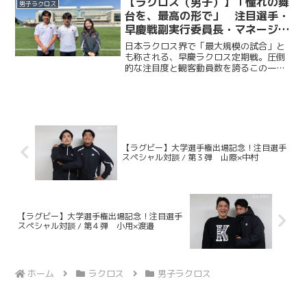
【ラクロス（男子）】「憧れの舞
男子ラクロス
６連覇を目指して戦...
台を、最高の形で」 注目選手・
早慶戦副実行委員長・マネージャ
ーリーダーが語る早慶戦への情熱
日本ラクロス界で「最大規模の試合」と
／早慶戦直前特集② 鈴木孝人×
も称される、早慶ラクロス定期戦。圧倒
的な注目度と観客動員数を誇るこの一戦
力石達也×高橋佑佳 （注目選
には、早慶の関係者に限らず、多くのラ
手・早慶戦実行委員副委員長・マ
クロッサーが日吉陸上競技場へ足を運
ネージャーリーダー対談）
ぶ。“KING”をスローガンに掲げ、早慶戦
５連覇を目指して戦う...
【ラグビー】大学選手権出場記念！注目選手
スペシャル対談 / 第３弾 山際×中村
【ラグビー】大学選手権出場記念！注目選手
スペシャル対談 / 第４弾 小用×渡邉
ホーム
ラクロス
男子ラクロス