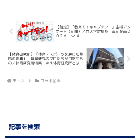
を今年も守りきることができるか。この
大舞台で１点でも多く掴み取るために部
員たちは全てを懸けてピークを...
【競走】「教えて！キャプテン！」主将アン
ケート（前編）／六大学対校陸上直前企画２
０２６ No.４
【体育研究所】「体育・スポーツを通じた塾
風の涵養」 体育研究のプロたちが目指すも
の／体育研究所特集 ＃１体育研究所とは
ホーム
コラボ企画
記事を検索