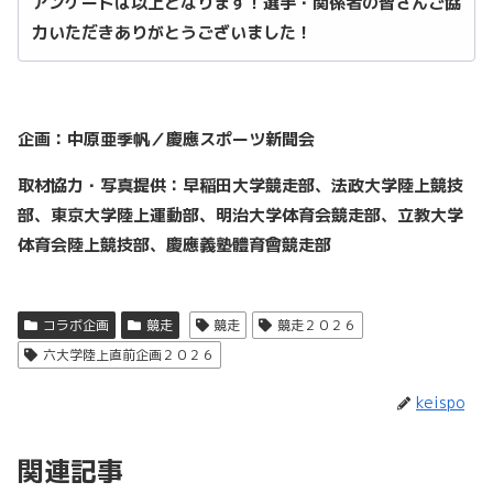
アンケートは以上となります！選手・関係者の皆さんご協
力いただきありがとうございました！
企画：中原亜季帆／慶應スポーツ新聞会
取材協力・写真提供：早稲田大学競走部、法政大学陸上競技
部、東京大学陸上運動部、明治大学体育会競走部、立教大学
体育会陸上競技部、慶應義塾體育會競走部
コラボ企画
競走
競走
競走２０２６
六大学陸上直前企画２０２６
keispo
関連記事