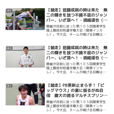
男子１部残留を懸けた大会だったが、２
日目まで４点しか獲得できず、一時は２
部降格の危機に瀕した。しかし３日目に
【競走】悲願成就の時は来た 無
競走
細萱颯生（政３・桐朋）が...
二の輝きを放つ不撓不屈のジャン
パー、いざ頂へ！・須﨑遥也（後
編）／関東インカレ直前インタビ
開催が目前に迫った第１０５回関東学生
ュー２０２６・第５弾
陸上競技対校選手権大会（関東インカ
レ）。今大会、チームが掲げる目標は
「１部残留」だ。昨年死守したこの地位
を今年も守りきることができるか。この
大舞台で１点でも多く掴み取るために部
【競走】悲願成就の時は来た 無
競走
員たちは全てを懸けてピークを...
二の輝きを放つ不撓不屈のジャン
パー、いざ頂へ！・須﨑遥也（前
編）／関東インカレ直前インタビ
開催が目前に迫った第１０５回関東学生
ュー２０２６・第５弾
陸上競技対校選手権大会（関東インカ
レ）。今大会、チームが掲げる目標は
「１部残留」だ。昨年死守したこの地位
を今年も守りきることができるか。この
大舞台で１点でも多く掴み取るために部
【競走】PB更新止まらず！「ビ
競走
員たちは全てを懸けてピークを...
ッグマウス」の裏に揺るがぬ自
信 慶大の誇るマルチスプリンタ
ーが目指すもの・林明良（後編）
開催が目前に迫った第１０５回関東学生
／関東インカレ直前インタビュー
陸上競技対校選手権大会（関東インカ
レ）。今大会、チームが掲げる目標は
２０２６・第４弾
「１部残留」だ。昨年死守したこの地位