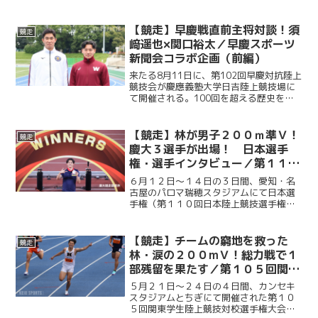
【競走】早慶戦直前主将対談！須
競走
﨑遥也×関口裕太／早慶スポーツ
新聞会コラボ企画（前編）
来たる8月11日に、第102回早慶対抗陸上
競技会が慶應義塾大学日吉陸上競技場に
て開催される。100回を超える歴史を積
み重ねてきた両校の定期戦をより一層盛
り上げるために、慶應スポーツ新聞会と
早稲田スポーツ新聞会は、合同で両校の
【競走】林が男子２００ｍ準Ｖ！
競走
主将に取材を行っ...
慶大３選手が出場！ 日本選手
権・選手インタビュー／第１１０
回日本陸上競技選手権大会
６月１２日～１４日の３日間、愛知・名
古屋のパロマ瑞穂スタジアムにて日本選
手権（第１１０回日本陸上競技選手権大
会）が開催された。慶大からは、男子２
００ｍに林明良（政４・攻玉社）、男子
１５００ｍに成沢翔英（環４・山梨学
【競走】チームの窮地を救った
競走
院）、女子やり投に倉田紗優...
林・涙の２００mＶ！総力戦で１
部残留を果たす／第１０５回関東
学生陸上競技対校選手権大会
５月２１日〜２４日の４日間、カンセキ
スタジアムとちぎにて開催された第１０
５回関東学生陸上競技対校選手権大会。