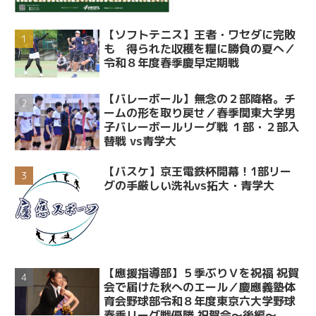
【ソフトテニス】王者・ワセダに完敗
も 得られた収穫を糧に勝負の夏へ／
令和８年度春季慶早定期戦
【バレーボール】無念の２部降格。チ
ームの形を取り戻せ／春季関東大学男
子バレーボールリーグ戦 １部・２部入
替戦 vs青学大
【バスケ】京王電鉄杯開幕！1部リー
グの手厳しい洗礼vs拓大・青学大
【應援指導部】５季ぶりＶを祝福 祝賀
会で届けた秋へのエール／慶應義塾体
育会野球部令和８年度東京六大学野球
春季リーグ戦優勝 祝賀会～後編～