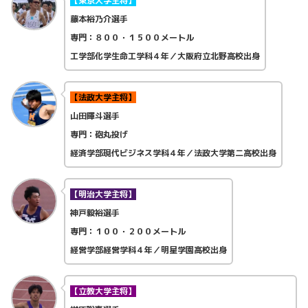
【東京大学主将】
藤本裕乃介選手
専門：８００・１５００メートル
工学部化学生命工学科４年／大阪府立
北野高校出身
【法政大学主将】
山田暉斗選手
専門：砲丸投げ
経済学部現代ビジネス学科４年／
法政大学第二高校出身
【明治大学主将】
神戸毅裕選手
専門：１００・２００メートル
経営学部経営学科４年／
明星学園高校出身
【立教大学主将】