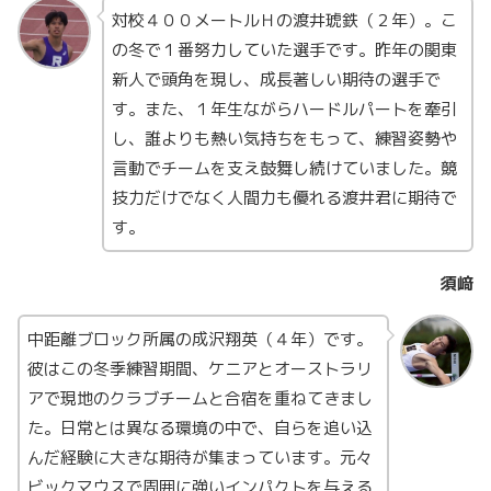
対校４００メートルＨの渡井琥鉄（２年）。こ
の冬で１番努力していた選手です。昨年の関東
新人で頭角を現し、成長著しい期待の選手で
す。また、１年生ながらハードルパートを牽引
し、誰よりも熱い気持ちをもって、練習姿勢や
言動でチームを支え鼓舞し続けていました。競
技力だけでなく人間力も優れる渡井君に期待で
す。
須﨑
中距離ブロック所属の成沢翔英（４年）です。
彼はこの冬季練習期間、ケニアとオーストラリ
アで現地のクラブチームと合宿を重ねてきまし
た。日常とは異なる環境の中で、自らを追い込
んだ経験に大きな期待が集まっています。元々
ビックマウスで周囲に強いインパクトを与える