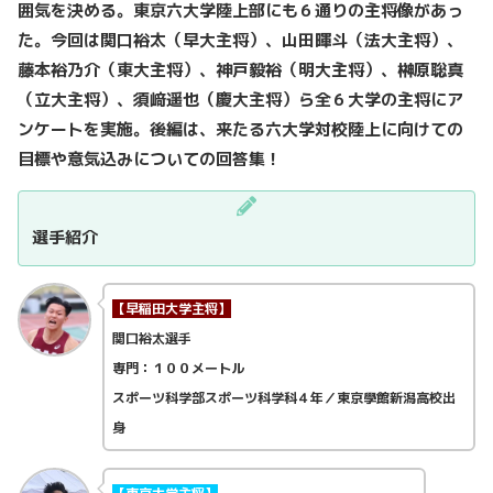
囲気を決める。東京六大学陸上部にも６通りの主将像があっ
た。今回は関口裕太（早大主将）、山田暉斗（法大主将）、
藤本裕乃介（東大主将）、神戸毅裕（明大主将）、榊原聡真
（立大主将）、須﨑遥也（慶大主将）ら全６大学の主将にア
ンケートを実施。後編は、来たる六大学対校陸上に向けての
目標や意気込みについての回答集！
選手紹介
【早稲田大学主将】
関口裕太選手
専門：１００メートル
スポーツ科学部スポーツ科学科４年／
東京學館新潟高校出
身