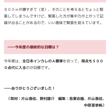
８００ｍが嫌すぎて（笑）、そのことを考えるとちょっと緊
張してしまうんですけど、緊張した方が集中力が上がって記
録が出ることがあるので、いい意味で緊張を捉えています。
――今年度の最終的な目標は？
今年度は、
全日本インカレのＡ標準
を切って、
得点も５００
０点代に入る
のが目標です。
――ありがとうございました！
（取材：片山春佳、野村康介 編集：吾妻志穂、片山春佳、
中原亜季帆）