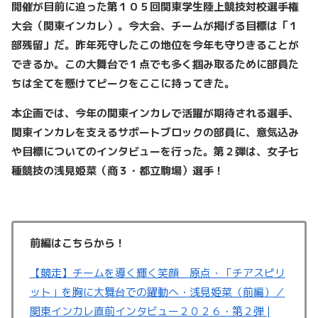
開催が目前に迫った第１０５回関東学生陸上競技対校選手権
大会（関東インカレ）。今大会、チームが掲げる目標は「１
部残留」だ。昨年死守したこの地位を今年も守りきることが
できるか。この大舞台で１点でも多く掴み取るために部員た
ちは全てを懸けてピークをここに持ってきた。
本企画では、今年の関東インカレで活躍が期待される選手、
関東インカレを支えるサポートブロックの部員に、意気込み
や目標についてのインタビューを行った。第２弾は、女子七
種競技の浅見姫菜（商３・都立駒場）選手！
前編はこちらから！
【競走】チームを導く輝く笑顔 原点・「チアスピリ
ット」を胸に大舞台での躍動へ・浅見姫菜（前編）／
関東インカレ直前インタビュー２０２６・第２弾 |