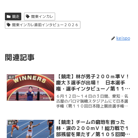
競走
関東インカレ
関東インカレ直前インタビュー２０２６
keispo
関連記事
【競走】林が男子２００ｍ準Ｖ！
競走
慶大３選手が出場！ 日本選手
権・選手インタビュー／第１１０
回日本陸上競技選手権大会
６月１２日～１４日の３日間、愛知・名
古屋のパロマ瑞穂スタジアムにて日本選
手権（第１１０回日本陸上競技選手権大
会）が開催された。慶大からは、男子２
００ｍに林明良（政４・攻玉社）、男子
１５００ｍに成沢翔英（環４・山梨学
【競走】チームの窮地を救った
競走
院）、女子やり投に倉田紗優...
林・涙の２００mＶ！総力戦で１
部残留を果たす／第１０５回関東