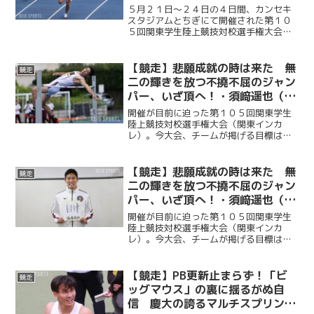
学生陸上競技対校選手権大会
５月２１日〜２４日の４日間、カンセキ
スタジアムとちぎにて開催された第１０
５回関東学生陸上競技対校選手権大会。
男子１部残留を懸けた大会だったが、２
日目まで４点しか獲得できず、一時は２
部降格の危機に瀕した。しかし３日目に
【競走】悲願成就の時は来た 無
競走
細萱颯生（政３・桐朋）が...
二の輝きを放つ不撓不屈のジャン
パー、いざ頂へ！・須﨑遥也（後
編）／関東インカレ直前インタビ
開催が目前に迫った第１０５回関東学生
ュー２０２６・第５弾
陸上競技対校選手権大会（関東インカ
レ）。今大会、チームが掲げる目標は
「１部残留」だ。昨年死守したこの地位
を今年も守りきることができるか。この
大舞台で１点でも多く掴み取るために部
【競走】悲願成就の時は来た 無
競走
員たちは全てを懸けてピークを...
二の輝きを放つ不撓不屈のジャン
パー、いざ頂へ！・須﨑遥也（前
編）／関東インカレ直前インタビ
開催が目前に迫った第１０５回関東学生
ュー２０２６・第５弾
陸上競技対校選手権大会（関東インカ
レ）。今大会、チームが掲げる目標は
「１部残留」だ。昨年死守したこの地位
を今年も守りきることができるか。この
大舞台で１点でも多く掴み取るために部
【競走】PB更新止まらず！「ビ
競走
員たちは全てを懸けてピークを...
ッグマウス」の裏に揺るがぬ自
信 慶大の誇るマルチスプリンタ