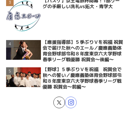
【バスケ】京王電鉄杯開幕！1部リー
グの手厳しい洗礼vs拓大・青学大
【應援指導部】５季ぶりＶを祝福 祝賀
会で届けた秋へのエール／慶應義塾体
育会野球部令和８年度東京六大学野球
春季リーグ戦優勝 祝賀会～後編～
【野球】５季ぶりＶを祝福 祝賀会で
秋への誓い／慶應義塾体育会野球部令
和８年度東京六大学野球春季リーグ戦
優勝 祝賀会～前編～