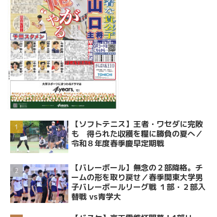
【ソフトテニス】王者・ワセダに完敗
も 得られた収穫を糧に勝負の夏へ／
令和８年度春季慶早定期戦
【バレーボール】無念の２部降格。チ
ームの形を取り戻せ／春季関東大学男
子バレーボールリーグ戦 １部・２部入
替戦 vs青学大