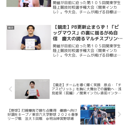
ーが目指すもの・林明良（後編）
開催が目前に迫った第１０５回関東学生
／関東インカレ直前インタビュー
陸上競技対校選手権大会（関東インカ
レ）。今大会、チームが掲げる目標は
２０２６・第４弾
「１部残留」だ。昨年死守したこの地位
を今年も守りきることができるか。この
大舞台で１点でも多く掴み取るために部
【競走】PB更新止まらず！「ビ
競走
員たちは全てを懸けてピークを...
ッグマウス」の裏に揺るがぬ自
信 慶大の誇るマルチスプリンタ
ーが目指すもの・林明良（前編）
開催が目前に迫った第１０５回関東学生
／関東インカレ直前インタビュー
陸上競技対校選手権大会（関東インカ
レ）。今大会、チームが掲げる目標は
２０２６・第４弾
「１部残留」だ。昨年死守したこの地位
を今年も守りきることができるか。この
大舞台で１点でも多く掴み取るために部
員たちは全てを懸けてピークを...
【競走】チームを導く輝く笑顔 原点・「チ
アスピリット」を胸に大舞台での躍動へ・浅
見姫菜（前編）／関東インカレ直前インタビ
ュー２０２６・第２弾
【野球】打線爆発で勝ち点獲得 優勝へ向け
好調をキープ／東京六大学野球 ２０２６春季
リーグ戦 法大３回戦 ＠明治神宮野球場