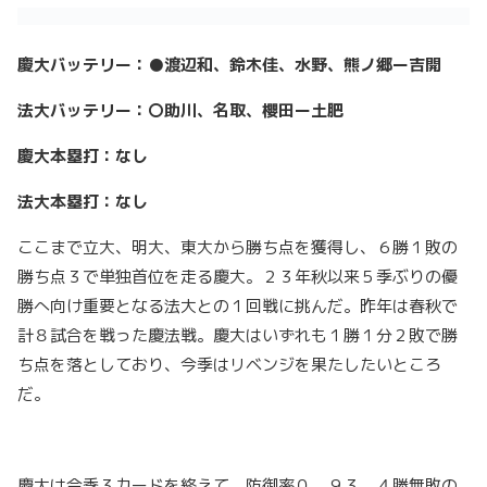
慶大バッテリー：●渡辺和、鈴木佳、水野、熊ノ郷ー吉開
法大バッテリー：〇助川、名取、櫻田ー土肥
慶大本塁打：なし
法大本塁打：なし
ここまで立大、明大、東大から勝ち点を獲得し、６勝１敗の
勝ち点３で単独首位を走る慶大。２３年秋以来５季ぶりの優
勝へ向け重要となる法大との１回戦に挑んだ。昨年は春秋で
計８試合を戦った慶法戦。慶大はいずれも１勝１分２敗で勝
ち点を落としており、今季はリベンジを果たしたいところ
だ。
慶大は今季３カードを終えて、防御率０．９３、４勝無敗の