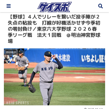
【野球】４人でリレーを繋いだ投手陣が２
失点の粘投も 打線が好機活かせず今季初
の零封負け／東京六大学野球 ２０２６春
季リーグ戦 法大１回戦 ＠明治神宮野球
場
野球戦評