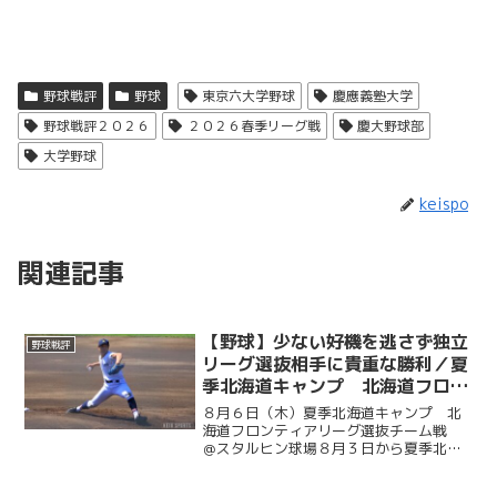
野球戦評
野球
東京六大学野球
慶應義塾大学
野球戦評２０２６
２０２６春季リーグ戦
慶大野球部
大学野球
keispo
関連記事
【野球】少ない好機を逃さず独立
野球戦評
リーグ選抜相手に貴重な勝利／夏
季北海道キャンプ 北海道フロン
ティアリーグ選抜チーム戦 ＠ス
８月６日（木）夏季北海道キャンプ 北
タルヒン球場
海道フロンティアリーグ選抜チーム戦
＠スタルヒン球場８月３日から夏季北海
道キャンプに臨んでいる慶大。この日は
北海道の独立リーグである北海道フロン