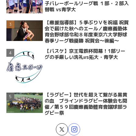
子バレーボールリーグ戦 １部・２部入
替戦 vs青学大
【應援指導部】５季ぶりＶを祝福 祝賀
会で届けた秋へのエール／慶應義塾体
育会野球部令和８年度東京六大学野球
春季リーグ戦優勝 祝賀会～後編～
【バスケ】京王電鉄杯開幕！1部リー
グの手厳しい洗礼vs拓大・青学大
【ラグビー】世代を超えて繋がる黒黄
の血 ブラインドラグビー体験会も開
催／第５９回慶應義塾體育會蹴球部ラ
グビー祭