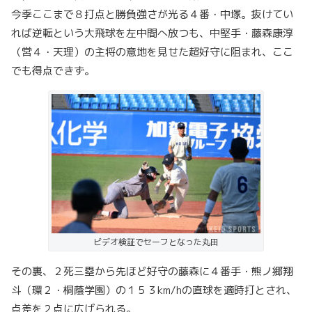
今季ここまで８打点と勝負強さが光る４番・中塚。抜けてい
れば逆転という大飛球を左中間へ放つも、中堅手・藤森康淳
（営４・天理）の主将の意地を見せた超好守に阻まれ、ここ
でも得点できず。
ビデオ検証でセーフとなった丸田
その裏、２死三塁から先ほど好守の藤森に４番手・熊ノ郷翔
斗（環２・桐蔭学園）の１５３km/hの直球を適時打とされ、
点差を２点に広げられる。