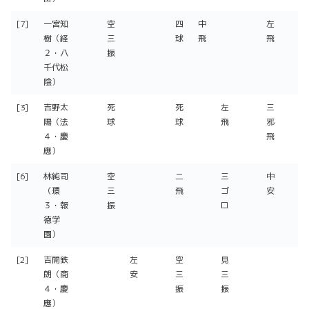
[7]
一宮知
空
四
中
左
樹（経
三
球
飛
飛
２・八
振
千代松
陰）
[3]
吉野太
死
死
左
三
陽（法
球
球
飛
邪
４・慶
飛
應）
[6]
林純司
空
二
三
中
（環
三
飛
ゴ
安
３・報
振
ロ
徳学
園）
[2]
吉開鉄
左
空
見
朗（商
安
三
三
４・慶
振
振
應）