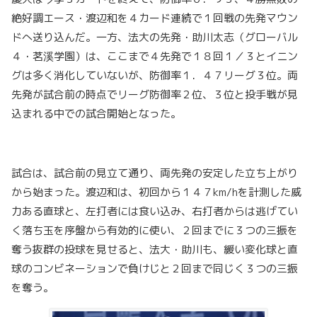
絶好調エース・渡辺和を４カード連続で１回戦の先発マウン
ドへ送り込んだ。一方、法大の先発・助川太志（グローバル
４・茗溪学園）は、ここまで４先発で１８回１／３とイニン
グは多く消化していないが、防御率１．４７リーグ３位。両
先発が試合前の時点でリーグ防御率２位、３位と投手戦が見
込まれる中での試合開始となった。
試合は、試合前の見立て通り、両先発の安定した立ち上がり
から始まった。渡辺和は、初回から１４７km/hを計測した威
力ある直球と、左打者には食い込み、右打者からは逃げてい
く落ち玉を序盤から有効的に使い、２回までに３つの三振を
奪う抜群の投球を見せると、法大・助川も、緩い変化球と直
球のコンビネーションで負けじと２回まで同じく３つの三振
を奪う。