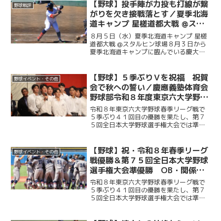
ティアリーグの選抜チームと試合を行っ
【野球】投手陣が力投も打線が繋
野球戦評
た。初回に今津慶介（総４...
がりを欠き接戦落とす／夏季北海
道キャンプ 星槎道都大戦 @スタ
ルヒン球場
８月５日（水）夏季北海道キャンプ 星槎
道都大戦 @スタルヒン球場８月３日から
夏季北海道キャンプに臨んでいる慶大。
この日はキャンプ初試合で星槎道都大戦
との一戦。２回と４回に先発・沖村要
（商４・慶應）が相手打線に得点を許
【野球】５季ぶりＶを祝福 祝賀
野球イベント・その他
し、２点を追う展開に。そ...
会で秋への誓い／慶應義塾体育会
野球部令和８年度東京六大学野球
春季リーグ戦優勝 祝賀会～前編
令和８年東京六大学野球春季リーグ戦で
～
５季ぶり４１回目の優勝を果たし、第７
５回全日本大学野球選手権大会では準優
勝を成し遂げた慶大。その快挙を祝う祝
賀会が開催され、ＯＢや関係者ら多くの
人が集まり、選手たちの健闘をたたえ
【野球】祝・令和８年春季リーグ
野球イベント・その他
た。前編では、堀井監督の挨...
戦優勝＆第７５回全日本大学野球
選手権大会準優勝 OB・関係者
からのお祝いメッセージ
令和８年東京六大学野球春季リーグ戦で
５季ぶり４１回目の優勝を果たし、第７
５回全日本大学野球選手権大会では準優
勝を成し遂げた慶大。優勝号外発行にあ
たり、慶應義塾体育会野球部OBや関係者