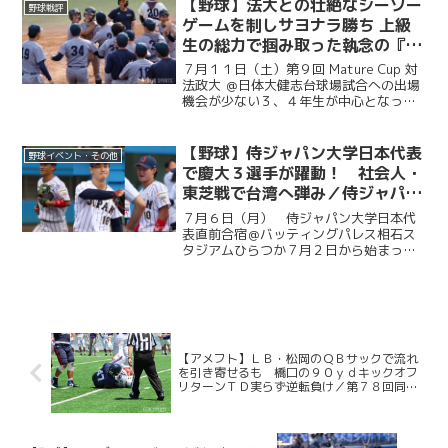
の皆様から、現役選手たちへ温かい祝福
【野球】法大との壮絶なシーソー
野球戦評
のメッセージをお寄せい...
ゲームを制しサヨナラ勝ち 上級
生の総力で掴み取った執念の『一
勝』／第９回MatureCup・法大
７月１１日（土）第９回 Mature Cup 対
戦
法政大 ＠日体大健志台球場試合への出場
機会が少ない３、４年生が中心となって
戦うMature Cup。本大会に出場する慶大
は、法大との一戦に臨んだ。試合は法大
に２度追い付く粘りを見せると、１点ビ...
【野球】侍ジャパン大学日本代表
野球イベント・その他
で慶大３選手が躍動！ 社会人・
東芝戦で台湾へ弾み／侍ジャパン
大学日本代表直前合宿５日目
７月６日（月） 侍ジャパン大学日本代
表直前合宿＠バッティングパレス相石ス
タジアムひらつか７月２日から始まった
侍ジャパン大学代表の直前合宿。慶大か
らは今津慶介（総４・旭川東）、渡辺和
大（商４・高松商業）、林純司（環３・
報徳学園）の３選手が選出...
【アメフト】ＬＢ・松岡のＱＢサックで流れ
を引き寄せるも 橋口の９０ｙｄキックオフ
リターンＴＤ実らず逆転負け／第７８回同志
社大学定期戦