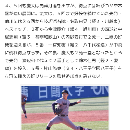
４、５回も慶大は先頭打者を出すが、得点には結びつかず本
塁が遠い展開に。法大は、５回まで好投を続けていた先発・
助川に代え６回から技巧派右腕・名取由晃（経３・川越東）
へスイッチ。２死から今津慶介（総４・旭川東）の四球と中
塚遥翔（環３・智辯和歌山）の内野安打で２死一、二塁の好
機を迎えるが、５番・一宮知樹（経２・八千代松陰）が中飛
に倒れ得点ならず。その裏、慶大も２死一塁となったところ
で先発・渡辺和に代えて２番手として鈴木佳門（経２・慶
應）を投入。５番・片山悠真（文４・八王子学園八王子）を
左飛に抑える好リリーフを見せ追加点を許さない。