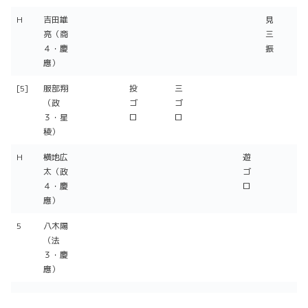
H
吉田雄
見
亮（商
三
４・慶
振
應）
[5]
服部翔
投
三
（政
ゴ
ゴ
３・星
ロ
ロ
稜）
H
横地広
遊
太（政
ゴ
４・慶
ロ
應）
5
八木陽
（法
３・慶
應）