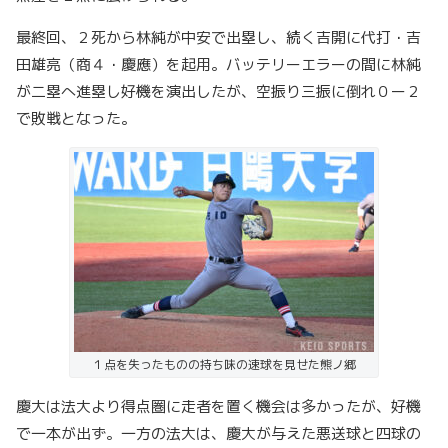
最終回、２死から林純が中安で出塁し、続く吉開に代打・吉
田雄亮（商４・慶應）を起用。バッテリーエラーの間に林純
が二塁へ進塁し好機を演出したが、空振り三振に倒れ０ー２
で敗戦となった。
１点を失ったものの持ち味の速球を見せた熊ノ郷
慶大は法大より得点圏に走者を置く機会は多かったが、好機
で一本が出ず。一方の法大は、慶大が与えた悪送球と四球の