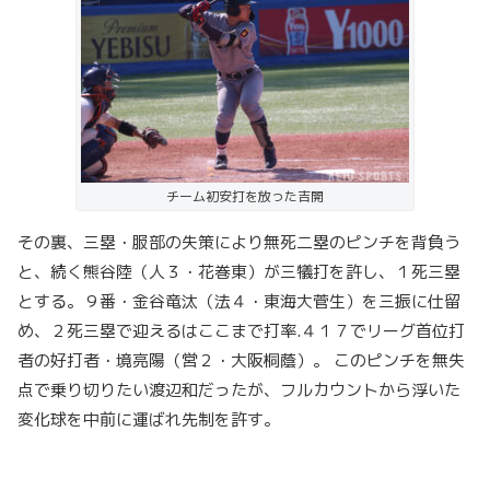
チーム初安打を放った吉開
その裏、三塁・服部の失策により無死二塁のピンチを背負う
と、続く熊谷陸（人３・花巻東）が三犠打を許し、１死三塁
とする。９番・金谷竜汰（法４・東海大菅生）を三振に仕留
め、２死三塁で迎えるはここまで打率.４１７でリーグ首位打
者の好打者・境亮陽（営２・大阪桐蔭）。 このピンチを無失
点で乗り切りたい渡辺和だったが、フルカウントから浮いた
変化球を中前に運ばれ先制を許す。