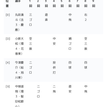
位
選手
1
2
3
4
5
6
7
8
9
置
回
回
回
回
回
回
回
回
回
位
選手
1
2
3
4
5
6
7
8
9
[8]
丸田湊
三
遊
中
右
置
回
回
回
回
回
回
回
回
回
斗（法
ゴ
直
飛
２
３・慶
ロ
應）
[D]
小原大
空
中
捕
空
和（環
三
安
ゴ
三
４・花
振
ロ
振
巻東）
[4]
今津慶
二
投
四
四
介（総
ゴ
併
球
球
４・旭
ロ
打
川東）
[9]
中塚遥
二
二
遊
中
翔（環
ゴ
飛
安
飛
３・智
ロ
辯和歌
山）