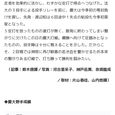
走者を効果的に活かし、わずかな安打で得点へつなげた。法
大の３投手による投手リレーを前に、慶大は今季初の零封負
けを喫し、先発・渡辺和は６回途中１失点の粘投も今季初黒
星となった。
５安打を放ったものの連打が無く、散発に終わってしまい繋
がりに欠けたこの日の慶大打線。優勝へ向けて足踏みとなっ
たものの、投手陣は十分に戦えることを示した。だからこ
そ、２回戦では神宮に再び歓喜の若き血を響かせるため本来
の繋がりある打線で、打ち勝って勝利を掴みたい。
（記事：鈴木啓護／写真：河合亜采子、神戸佑貴、奈須龍成
／取材：片山春佳、山内悠暉）
◆慶大野手成績