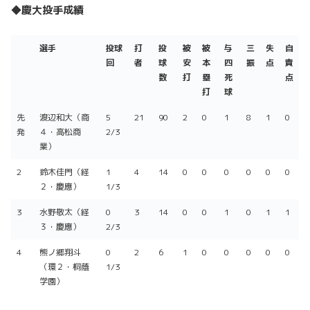
◆慶大投手成績
選手
投球
打
投
被
被
与
三
失
自
回
者
球
安
本
四
振
点
責
数
打
塁
死
点
打
球
選手
投球
打
投
被
被
与
三
失
自
先
渡辺和大（商
5
21
90
2
0
1
8
1
0
回
者
球
安
本
四
振
点
責
発
４・高松商
2/3
数
打
塁
死
点
業）
打
球
2
鈴木佳門（経
1
4
14
0
0
0
0
0
0
２・慶應）
1/3
3
水野敬太（経
0
3
14
0
0
1
0
1
1
３・慶應）
2/3
4
熊ノ郷翔斗
0
2
6
1
0
0
0
0
0
（環２・桐蔭
1/3
学園）