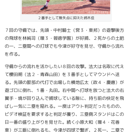
２番手として無失点に抑えた鈴木佳
７回の守備では、先頭・中村騎士（営３・東邦）の遊撃後方
の飛球を林純司（環３・報徳学園）が好捕、２死からの土肥
の一、二塁間への打球でも今津が好守を見せ、守備から流れ
を作る。
守備からの流れを活かしたい８回の攻撃。法大は名取に代え
て櫻田朔（法２・青森山田）を３番手としてマウンドへ送
る。先頭の服部の代打で出場した横地広太（政４・慶應）が
遊ゴロに倒れ、１番・丸田。右中間へ打球を放つと法大の右
翼手・境が回り込んで捕球している隙に、持ち前の快足を飛
ばし一気に二塁を陥れる。一度はアウト判定だったものの、
ビデオ検証を要求すると判定が覆り、三塁側スタンドはこの
日一番の盛り上がりを見せた。続く小原大和（環４・花巻
東）が三振に倒れるも、今津が四球で繋ぎ、２死一、二塁で