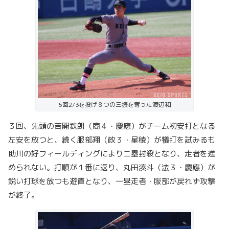
5回2/3を投げ８つの三振を奪った渡辺和
３回、先頭の吉開鉄朗（商４・慶應）がチーム初安打となる
左安を放つと、続く服部翔（政３・星稜）が犠打を試みるも
助川の好フィールディングにより二塁封殺となり、走者を進
められない。打順が１番に返り、丸田湊斗（法３・慶應）が
鋭い打球を放つも遊直となり、一塁走者・服部が戻れず攻撃
が終了。