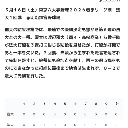
2026.05.17
５月１６日（土）東京六大学野球２０２６春季リーグ戦 法
大１回戦 ＠明治神宮野球場
他大の結果次第では、最速での優勝決定も懸かる第６週の法
大との大一番。慶大は渡辺和大（商４・高松商業）ら投手陣
が法大打線を３安打に封じる粘投を見せたが、打線が好機で
あと一本を欠いた。３回裏、失策から生まれた走者を返され
て先制を許すと、終盤にも追加点を献上。再三の得点機をも
のにできなかった打線に最後まで快音は生まれず、０ー２で
法大に先勝を許した。
1
2
3
4
5
6
7
8
9
計
1
2
3
4
5
6
7
8
9
計
慶大
0
0
0
0
0
0
0
0
0
0
法大
0
0
1
0
0
0
0
1
×
2