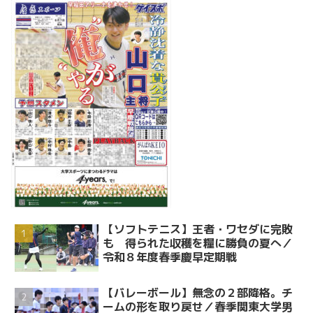
【ソフトテニス】王者・ワセダに完敗
も 得られた収穫を糧に勝負の夏へ／
令和８年度春季慶早定期戦
【バレーボール】無念の２部降格。チ
ームの形を取り戻せ／春季関東大学男