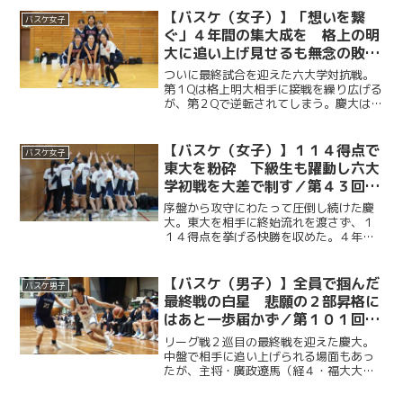
（商３・大垣北）を中心に、前半は攻守
【バスケ（女子）】「想いを繋
バスケ女子
ともに相手を圧倒する。後半...
ぐ」４年間の集大成を 格上の明
大に追い上げ見せるも無念の敗戦
／第４３回東京六大学女子バスケ
ついに最終試合を迎えた六大学対抗戦。
ットボール対抗戦
第１Qは格上明大相手に接戦を繰り広げる
が、第２Qで逆転されてしまう。慶大は河
村さくら（文４・松陽）を中心に猛攻
し、第３Qで同点に追いつくも、明大の激
しいディフェンスに終始苦しみ、６３
【バスケ（女子）】１１４得点で
バスケ女子
−８０で惜しくも敗れて...
東大を粉砕 下級生も躍動し六大
学初戦を大差で制す／第４３回東
京六大学女子バスケットボール対
序盤から攻守にわたって圧倒し続けた慶
抗戦 vs 東大
大。東大を相手に終始流れを渡さず、１
１４得点を挙げる快勝を収めた。４年生
を中心に主導権を握った序盤に続き、後
半にかけて榎本京佳（経２・慶應女
子）、松岡優希乃（商２・都立国立）な
【バスケ（男子）】全員で掴んだ
バスケ男子
ど下級生も存在感を発揮。全員...
最終戦の白星 悲願の２部昇格に
はあと一歩届かず／第１０１回関
東大学バスケットボールリーグ戦
リーグ戦２巡目の最終戦を迎えた慶大。
vs 学習院大
中盤で相手に追い上げられる場面もあっ
たが、主将・廣政遼馬（経４・福大大
濠）を中心に得点を重ね、見事勝利を収
めた。オータムリーグでは２年連続で３