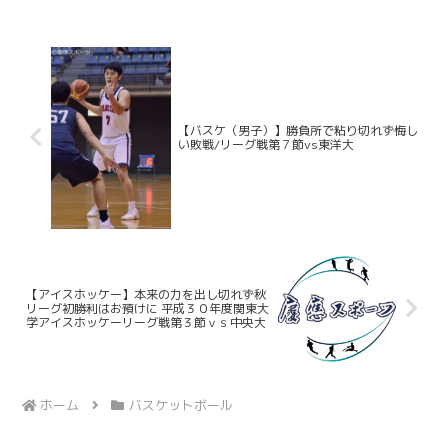
部４位という結果となり、惜しくも２部
昇格を逃した。２０２５／１...
【バスケ（男子）】勝負所で粘り切れず悔し
い敗戦/リーグ戦第７節vs東洋大
【アイスホッケー】本来の力を出し切れず秋
リーグ初勝利はお預けに 平成３０年度関東大
学アイスホッケーリーグ戦第３節ｖｓ中央大
ホーム
バスケットボール