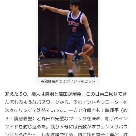
寺部は要所で３ポイントをヒット
迎えた３Q、慶大は鳥羽と髙田が爆発。この日再三見せてき
た流れるようなパスワークから、３ポイントやフローターを
次々にリングに沈めていった。一方で守備でも工藤翔平（政
３・慶應義塾）と髙田が完璧なブロックを決め、相手のイン
サイドを封じ込めた。残り５分には吉敷がオフェンスリバウ
ンドからのシュートを連続で決め、持ち味を存分に発揮。終