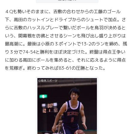
４Qも勢いそのままに、吉敷の合わせからの工藤のゴール
下、髙田のカットインとドライブからのシュートで加点。さ
らに吉敷のハッスルプレーで繋いだボールを鳥羽が決めると
いう、開幕戦を彷彿とさせるシーンも飛び出し盛り上がりは
最高潮に。最後は小原の３ポイントで13-2のランを締め、残
り３分で74-54と勝利をほぼ決定づけた。終盤は得点王争い
に加わる髙田にボールを集めると、それに応えるように得点
を荒稼ぎ。終わってみれば83-61の圧勝となった。