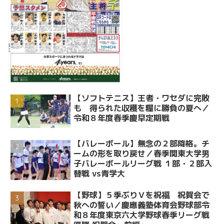
【ソフトテニス】王者・ワセダに完敗
も 得られた収穫を糧に勝負の夏へ／
令和８年度春季慶早定期戦
【バレーボール】無念の２部降格。チ
ームの形を取り戻せ／春季関東大学男
子バレーボールリーグ戦 １部・２部入
替戦 vs青学大
【野球】５季ぶりＶを祝福 祝賀会で
秋への誓い／慶應義塾体育会野球部令
和８年度東京六大学野球春季リーグ戦