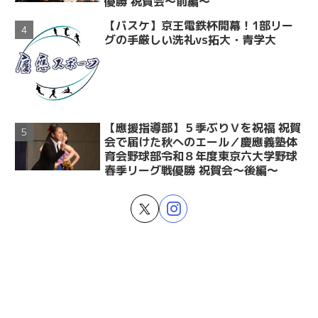
優勝 祝賀会～前編～
【バスケ】京王電鉄杯開幕！1部リー
グの手厳しい洗礼vs拓大・青学大
【應援指導部】５季ぶりＶを祝福 祝賀
会で届けた秋へのエール／慶應義塾体
育会野球部令和８年度東京六大学野球
春季リーグ戦優勝 祝賀会～後編～