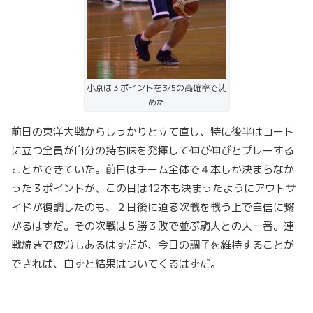
小原は３ポイントを3/5の高確率で沈
めた
前日の東洋大戦からしっかりと立て直し、特に後半はコート
に立つ全員が自分の持ち味を発揮して伸び伸びとプレーする
ことができていた。前日はチーム全体で４本しか決まらなか
った３ポイントが、この日は12本も決まったようにアウトサ
イドが復調したのも、２日後に迫る次戦を戦う上で自信に繋
がるはずだ。その次戦は５勝３敗で並ぶ駒大との大一番。連
戦続きで疲労もあるはずだが、今日の調子を維持することが
できれば、自ずと結果はついてくるはずだ。