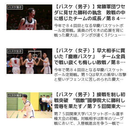
【バスケ（男子）】常勝軍団ワセ
バスケ男子
ダに見せた勝利の執念 敗戦の中
に感じたチームの成長／第８４回
早慶バスケットボール定期戦
今年で８４回目となる早慶バスケットボ
ール定期戦。満員の代々木の応援を背に
戦った慶大は、テンポが速く３Pシュート
を多投する早大のバスケに終始苦しめら
れるも、副将・服部怜恩（商３・大垣
北）や桑原佑尚（総２・済々黌）を中心
【バスケ（女子）】早大相手に貫
バスケ女子
に得点を重ねていく。早大...
いた「慶應バスケ」 チーム全員
で戦い抜くも悔しい敗戦／第８４
回早慶バスケットボール定期戦
今年で第８４回目となる早慶バスケット
ボール定期戦。第１Qは早大の素早い攻撃
と堅いデフェンスに苦しめられた慶大だ
が、第２Q以降は順調に得点を重ねて意地
を見せた。強敵の早大相手に悔しい敗戦
を喫したものの、最後まで慶應らしい泥
【バスケ（男子）】接戦を制し初
バスケ男子
臭いバスケを貫き、４...
戦突破 “宿敵”國學院大に勝利し
雪辱を果たす／第７５回関東大学
バスケットボール選手権大会vs國
第７５回関東大学バスケットボール選手
學院大
権大会の初戦。対戦相手は昨年のリーグ
戦において、入替戦進出を争う一戦で敗
れ、２部昇格への道を絶たれた宿敵・國
學院大である。今年度副将の服部怜恩