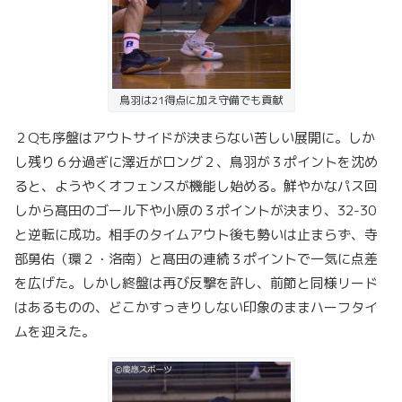
鳥羽は21得点に加え守備でも貢献
２Qも序盤はアウトサイドが決まらない苦しい展開に。しか
し残り６分過ぎに澤近がロング２、鳥羽が３ポイントを沈め
ると、ようやくオフェンスが機能し始める。鮮やかなパス回
しから髙田のゴール下や小原の３ポイントが決まり、32-30
と逆転に成功。相手のタイムアウト後も勢いは止まらず、寺
部勇佑（環２・洛南）と髙田の連続３ポイントで一気に点差
を広げた。しかし終盤は再び反撃を許し、前節と同様リード
はあるものの、どこかすっきりしない印象のままハーフタイ
ムを迎えた。