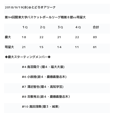
2018/9/19(水)＠とどろきアリーナ
第94回関東大学バスケットボールリーグ戦第８節vs明星大
１Q
２Q
３Q
４Q
合計
慶大
18
22
21
22
83
明星
大
21
15
14
11
61
◆慶大スターティングメンバ―
◆
#4 鳥羽陽介
(環４
・福大大濠)
#6 小原陸
(政
４
・慶應義塾志木)
#7 澤近智也
(環４
・高知学芸)
#8 吉敷秀太(政４・慶應義塾志木）
#10 髙田淳貴
(
環３
・城東
)