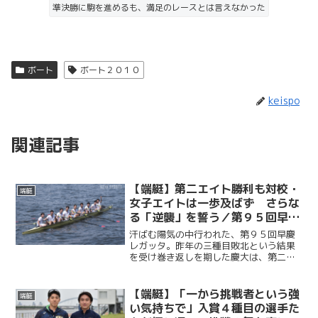
準決勝に駒を進めるも、満足のレースとは言えなかった
ボート
ボート２０１０
keispo
関連記事
【端艇】第二エイト勝利も対校・
端艇
女子エイトは一歩及ばず さらな
る「逆襲」を誓う／第９５回早慶
レガッタ
汗ばむ陽気の中行われた、第９５回早慶
レガッタ。昨年の三種目敗北という結果
を受け巻き返しを期した慶大は、第二エ
イトで勝利を収めたものの、対校エイト
と女子エイトでは惜しくも敗れた。「逆
襲」へ向け、さらなる努力を誓った。
【端艇】「一から挑戦者という強
端艇
い気持ちで」入賞４種目の選手た