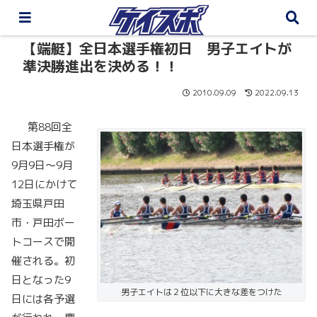
【端艇】全日本選手権初日 男子エイトが
準決勝進出を決める！！
2010.09.09
2022.09.13
第88回全
日本選手権が
9月9日～9月
12日にかけて
埼玉県戸田
市・戸田ボー
トコースで開
催される。初
日となった9
男子エイトは２位以下に大きな差をつけた
日には各予選