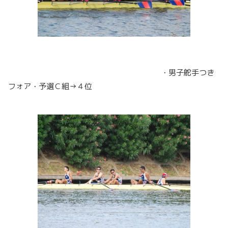
・男子舵手つき
フォア・予選Ｃ組→４位