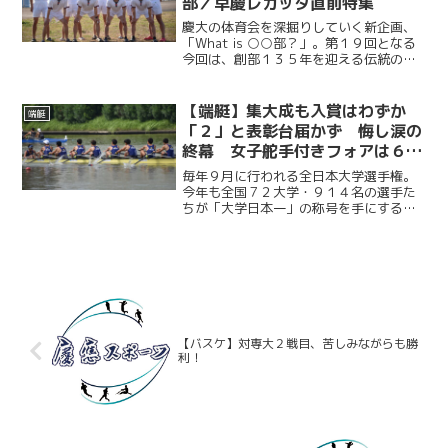
部／早慶レガッタ直前特集
慶大の体育会を深掘りしていく新企画、
「What is ○○部？」。第１９回となる
今回は、創部１３５年を迎える伝統の端
艇部に迫る。１８８９年に発足し、慶應
義塾體育會の中で４番目に長い歴史を誇
る同部。今年は「自ら進む」という意味
【端艇】集大成も入賞はわずか
端艇
を込めた「自進」...
「２」と表彰台届かず 悔し涙の
終幕 女子舵手付きフォアは６位
に輝く／第５１回全日本大学ロー
毎年９月に行われる全日本大学選手権。
イング選手権大会
今年も全国７２大学・９１４名の選手た
ちが「大学日本一」の称号を手にするべ
く熱戦を繰り広げる。ボートの花形種目
である男子エイトは、上級生の経験と下
級生の勢いの融合により勝負に挑み、５
大会連続入賞を記録。準決...
【バスケ】対専大２戦目、苦しみながらも勝
利！