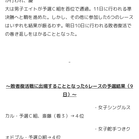
が行われ、慶
大は男子エイトが予選Ｃ組を首位で通過。11日に行われる準
決勝へと駒を進めた。しかし、その他に参加した6つのレース
はいずれも結果が振るわず。明日10日に行われる敗者復活で
の巻き返しをはかることとなった。
～敗者復活戦に出場することとなった6レースの予選結果（9
日）～
・女子シングルス
カル・予選Ｃ組、斎藤（看３）→４位
・女子舵手つきク
ォドブル・予選Ｄ組→４位