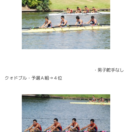
・男子舵手なし
クォドブル・予選Ａ組→４位