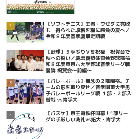
【ソフトテニス】王者・ワセダに完敗
も 得られた収穫を糧に勝負の夏へ／
令和８年度春季慶早定期戦
【野球】５季ぶりＶを祝福 祝賀会で
秋への誓い／慶應義塾体育会野球部令
和８年度東京六大学野球春季リーグ戦
優勝 祝賀会～前編～
【バレーボール】無念の２部降格。チ
ームの形を取り戻せ／春季関東大学男
子バレーボールリーグ戦 １部・２部入
替戦 vs青学大
【バスケ】京王電鉄杯開幕！1部リー
グの手厳しい洗礼vs拓大・青学大