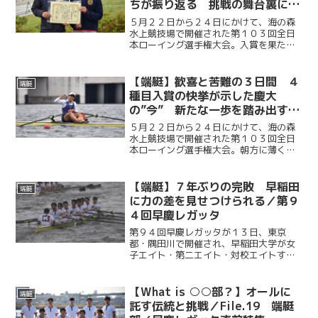
ちが振り返る 挑戦の舞台裏に込
めた思い／第１０３回全日本ロー
５月２２日から２４日にかけて、海の森
イング選手権大会
水上競技場で開催された第１０３回全日
本ローイング選手権大会。入賞を果たし
た慶應義塾大学の４種目の選手たちが、
それぞれのレースを振り返り、勝利に込
めた思いを語った。挑戦を貫く揺るぎな
【端艇】歓喜と苦難の３日間 ４
端艇
い意志とチームの深い結束...
種目入賞の快挙が示した慶大
の”今” 新たな一歩を踏み出す／
第１０３回全日本ローイング選手
５月２２日から２４日にかけて、海の森
権大会
水上競技場で開催された第１０３回全日
本ローイング選手権大会。朝方に薄く広
がっていた雲は次第に姿を消し、正午に
は夏の訪れを感じさせる快晴の空の下、
選手たちは渾身の力をオールに込めた。
【端艇】７年ぶりの完敗 早稲田
端艇
早慶レガッタ後、初めての...
に力の差を見せつけられる／第９
４回早慶レガッタ
第９４回早慶レガッタが１３日、東京
都・隅田川で開催され、早稲田大学が女
子エイト・第二エイト・対校エイトすべ
ての種目で勝利。７年ぶりとなる完全優
勝を果たした。雨が降り続き、波が大き
く荒れる悪条件の中、慶應義塾大学は懸
【What is ○○部？】オールに
端艇
命のレースを見せたが、最後...
託す伝統と挑戦／File.19 端艇