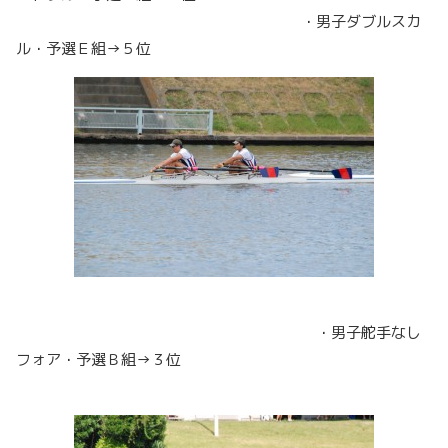
・男子ダブルスカ
ル・予選Ｅ組→５位
・男子舵手なし
フォア・予選Ｂ組→３位