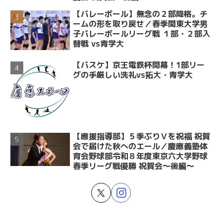
【バレーボール】無念の２部降格。チ
ームの形を取り戻せ／春季関東大学男
子バレーボールリーグ戦 １部・２部入
替戦 vs青学大
【バスケ】京王電鉄杯開幕！1部リー
グの手厳しい洗礼vs拓大・青学大
【應援指導部】５季ぶりＶを祝福 祝賀
会で届けた秋へのエール／慶應義塾体
育会野球部令和８年度東京六大学野球
春季リーグ戦優勝 祝賀会～後編～