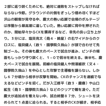
２部に返り咲くためにも、絶対に連敗をストップしなければ
ならない今節。グラウンドの片側をぎっしり埋め尽くすほど
沢山の観客が見守る中、慶大の熱い応援で会場のボルテージ
は序盤から最高潮に達していた。熱い応援に背中を押された
のか、開始早々からCKを獲得するなど、幸先の良い立ち上が
り。３分には、塩貝亮太（商４・暁星）の右サイドからのク
ロスに、塩貝健人（政１・國學院久我山）が頭で合わせて先
制ゴール。その後も慶大のペースで試合が進み、ピンチの場
面もしっかり守り抜くと、１−０で前半を終える。後半も、慶
大ペースで試合を展開。前線の塩貝健人や熊澤維吹（文４・
國學院久我山）を中心とした攻撃で主導権を譲らない。しか
し６７分頃から相手が反撃を開始。CKのチャンスを連続で与
えるなどピンチを招く。だが入江修平（政３・慶應）や山口
絋生（商３・國學院久我山）などのクリアで難を凌ぐ。ただ
慶大が追加点を奪えない中、試合終盤８７分、シュートを決
められて１点差に迫られる。すると相手のCKが続き、相手応