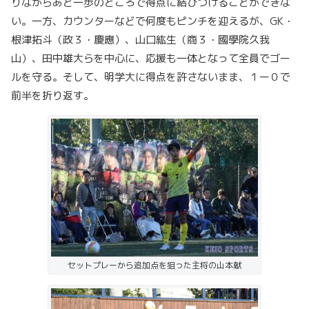
りながらあと一歩のところで得点に結びつけることができな
い。一方、カウンターなどで何度もピンチを迎えるが、GK・
根津拓斗（政３・慶應）、山口紘生（商３・國學院久我
山）、田中雄大らを中心に、応援も一体となって全員でゴー
ルを守る。そして、明学大に得点を許さないまま、１ー０で
前半を折り返す。
セットプレーから追加点を狙った主将の山本献