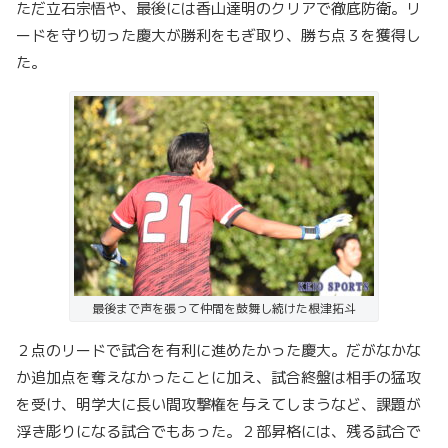
ただ立石宗悟や、最後には香山達明のクリアで徹底防衛。リ
ードを守り切った慶大が勝利をもぎ取り、勝ち点３を獲得し
た。
最後まで声を張って仲間を鼓舞し続けた根津拓斗
２点のリードで試合を有利に進めたかった慶大。だがなかな
か追加点を奪えなかったことに加え、試合終盤は相手の猛攻
を受け、明学大に長い間攻撃権を与えてしまうなど、課題が
浮き彫りになる試合でもあった。２部昇格には、残る試合で