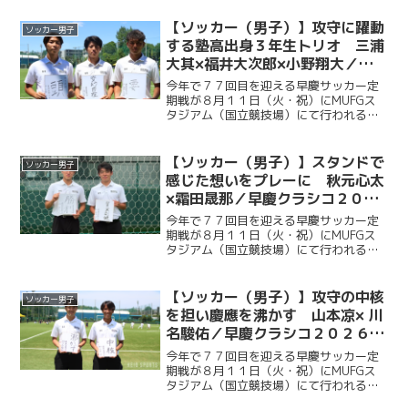
連覇目指し、２年ぶりに国立競技場のピ
ッチに立つ。今回ケイスポでは選手だけ
【ソッカー（男子）】攻守に躍動
ソッカー男子
ではなく、グラウンドマ...
する塾高出身３年生トリオ 三浦
大其×福井大次郎×小野翔大／早
慶クラシコ２０２６直前企画第４
今年で７７回目を迎える早慶サッカー定
弾
期戦が８月１１日（火・祝）にMUFGス
タジアム（国立競技場）にて行われる。
ソッカー部（男子）は昨年に続く早慶戦
連覇を目指し、２年ぶりに国立競技場の
ピッチに立つ。今回ケイスポでは選手だ
【ソッカー（男子）】スタンドで
ソッカー男子
けではなく、グラウンド...
感じた想いをプレーに 秋元心太
×霜田晟那／早慶クラシコ２０２
６直前企画第３弾
今年で７７回目を迎える早慶サッカー定
期戦が８月１１日（火・祝）にMUFGス
タジアム（国立競技場）にて行われる。
ソッカー部（男子）は昨年に続く早慶戦
連覇目指し、２年ぶりに国立競技場のピ
ッチに立つ。今回ケイスポでは選手だけ
【ソッカー（男子）】攻守の中核
ソッカー男子
ではなく、グラウンドマ...
を担い慶應を沸かす 山本凉× 川
名駿佑／早慶クラシコ２０２６直
前企画第２弾
今年で７７回目を迎える早慶サッカー定
期戦が８月１１日（火・祝）にMUFGス
タジアム（国立競技場）にて行われる。
ソッカー部（男子）は昨年に続く早慶戦