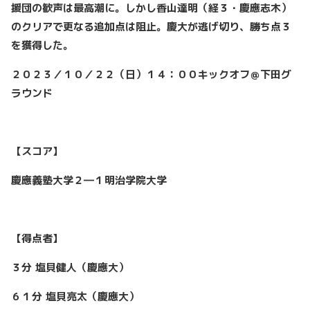
援団の歓声は最高潮に。しかし香山達明（経３・慶應志木）
のクリアで更なる追加点は阻止。慶大が逃げ切り、勝ち点３
を獲得した。
２０２３／１０／２２（日）１４：００キックオフ＠下田グ
ラウンド
【スコア】
慶應義塾大学２―１明治学院大学
【得点者】
３分
塩貝健人（慶應大）
６１分 塩貝亮太（慶應大）