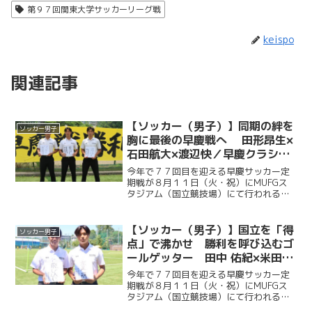
第９７回関東大学サッカーリーグ戦
keispo
関連記事
【ソッカー（男子）】同期の絆を
ソッカー男子
胸に最後の早慶戦へ 田形昂生×
石田航大×渡辺快／早慶クラシコ
２０２６直前企画第６弾
今年で７７回目を迎える早慶サッカー定
期戦が８月１１日（火・祝）にMUFGス
タジアム（国立競技場）にて行われる。
ソッカー部（男子）は昨年に続く早慶戦
連覇目指し、２年ぶりに国立競技場のピ
ッチに立つ。今回ケイスポでは選手だけ
【ソッカー（男子）】国立を「得
ソッカー男子
ではなく、グラウンドマ...
点」で沸かせ 勝利を呼び込むゴ
ールゲッター 田中 佑紀×米田壮
志／早慶クラシコ２０２６直前企
今年で７７回目を迎える早慶サッカー定
画第５弾
期戦が８月１１日（火・祝）にMUFGス
タジアム（国立競技場）にて行われる。
ソッカー部（男子）は昨年に続く早慶戦