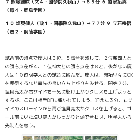
７
熊澤維吹（文４・國學院久我山）→８５分
６ 道家拓真
（環４・鹿島学園）
１０
塩貝健人（政１・國學院久我山）→７７分
９ 立石宗悟
（法２・桐蔭学園）
試合前の時点で慶大は３位。５試合を残して、２位城西大と
の勝ち点差が４、１位神大との勝ち点差は８と、後がない慶
大は１０位明学大との試合に臨んだ。慶大は、開始早々にCK
を獲得するなど幸先の良い立ち上がりをみせる。開始２分、
塩貝亮太が右サイドを一気に駆け上がりクロスを上げようと
するが、ここは相手DFに弾かれてしまう。迎えた３分、右サ
イドのスローインから再び塩貝亮太がクロスを上げると、ゴ
ール前にいた塩貝健人がしっかりと頭で合わせ、明学大から
先制点を奪う。