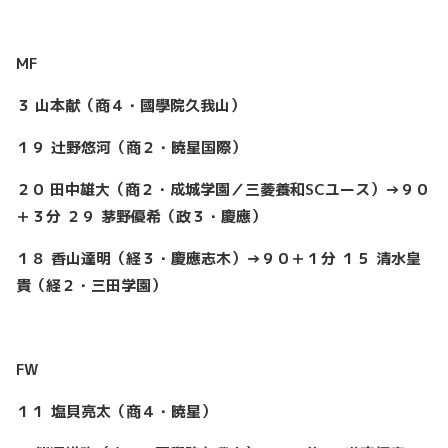
MF
３
山本献（商４・國學院久我山）
１９ 辻野悠河（商２・暁星国際）
２０
田中雄大（商２・成城学園／三菱養和SCユース）→９０
＋３分
２９ 茅野優希（政３・慶應）
１８
香山達明（経３・慶應志木）→９０＋１分
１５
清水皇
貴（経２・三田学園）
FW
１１ 塩貝亮太（商４・暁星）