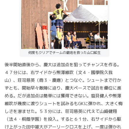
何度もクリアでチームの窮地を救った山口絋生
後半開始直後から、慶大は追加点を狙ってチャンスを作る。
４７分には、右サイドから熊澤維吹（文４・國學院久我
山）、荘司慈英（商３・慶應）とつなぐ。シュートまで行か
ずとも、開始早々敵陣に迫り、慶大ペースで試合を優位に進
める。だが追加点は簡単には獲得できない。塩貝健人や熊澤
維吹が幾度に渡りシュートを試みるもGKに弾かれ、大きく悔
しさを滲ませた。５３分には、荘司慈英に代えて山崎健翔
（法４・桐蔭学園）を投入。すると６１分、右サイドから駆
け上がった田中雄大がアーリークロスを上げ、一度は弾かれ