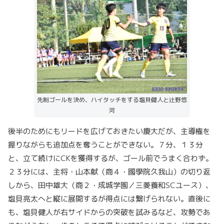
先制ゴールを決め、ハイタッチをする塩貝健人と辻野悠
河
後半のためにもリードを広げておきたい慶大だが、主導権を
握りながらも追加点を奪うことができない。７分、１３分
と、立て続けにCKを獲得するが、ゴール前でうまく合わず。
２３分には、主将・山本献（商４・國學院久我山）の切り返
しから、田中雄大（商２・成城学園／三菱養和SCユース）、
塩貝亮太へと縦に展開するが得点には繋げられない。直後に
も、塩貝健人が右サイドからの突破を試みるなど、攻勢であ