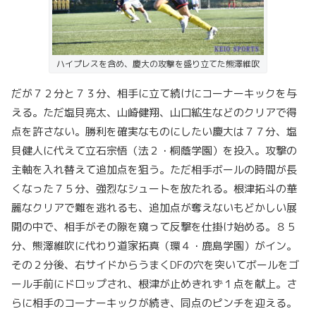
ハイプレスを含め、慶大の攻撃を盛り立てた熊澤維吹
だが７２分と７３分、相手に立て続けにコーナーキックを与
える。ただ塩貝亮太、山崎健翔、山口絋生などのクリアで得
点を許さない。勝利を確実なものにしたい慶大は７７分、塩
貝健人に代えて立石宗悟（法２・桐蔭学園）を投入。攻撃の
主軸を入れ替えて追加点を狙う。ただ相手ボールの時間が長
くなった７５分、強烈なシュートを放たれる。根津拓斗の華
麗なクリアで難を逃れるも、追加点が奪えないもどかしい展
開の中で、相手がその隙を窺って反撃を仕掛け始める。８５
分、熊澤維吹に代わり道家拓真（環４・鹿島学園）がイン。
その２分後、右サイドからうまくDFの穴を突いてボールをゴ
ール手前にドロップされ、根津が止めきれず１点を献上。さ
らに相手のコーナーキックが続き、同点のピンチを迎える。