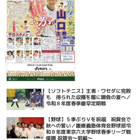
【ソフトテニス】王者・ワセダに完敗
も 得られた収穫を糧に勝負の夏へ／
令和８年度春季慶早定期戦
【野球】５季ぶりＶを祝福 祝賀会で
秋への誓い／慶應義塾体育会野球部令
和８年度東京六大学野球春季リーグ戦
優勝 祝賀会～前編～