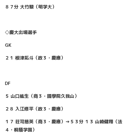
８７分 大竹駿（明学大）
◇慶大出場選手
GK
２１
根津拓斗（政３・慶應）
DF
５
山口紘生（商３・國學院久我山）
２８
入江修平（政３・慶應）
１７
荘司慈英（商３・慶應）→５３分
１３
山崎健翔（法
４・桐蔭学園）