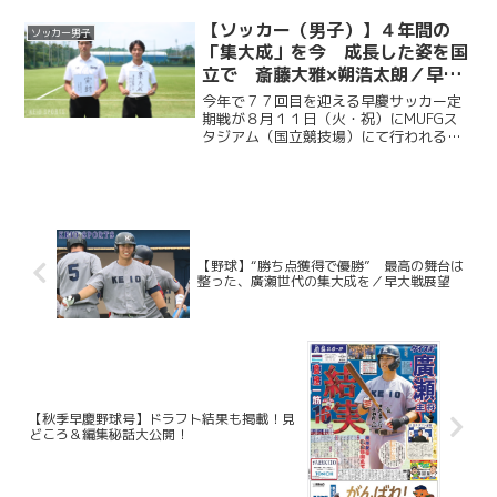
連覇目指し、２年ぶりに国立競技場のピ
ッチに立つ。今回ケイスポでは選手だけ
【ソッカー（男子）】４年間の
ソッカー男子
ではなく、グラウンドマ...
「集大成」を今 成長した姿を国
立で 斎藤大雅×朔浩太朗／早慶
クラシコ２０２６直前企画第１弾
今年で７７回目を迎える早慶サッカー定
期戦が８月１１日（火・祝）にMUFGス
タジアム（国立競技場）にて行われる。
ソッカー部（男子）は昨年に続く早慶戦
連覇目指し、２年ぶりに国立競技場のピ
ッチに立つ。今回ケイスポでは選手だけ
ではなく、グラウンドマ...
【野球】“勝ち点獲得で優勝” 最高の舞台は
整った、廣瀬世代の集大成を／早大戦展望
【秋季早慶野球号】ドラフト結果も掲載！見
どころ＆編集秘話大公開！