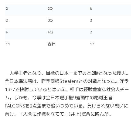
2
2Q
6
2
3Q
3
4
4Q
2
11
合計
13
大学王者となり、目標の日本一まであと2勝となった慶大。
全日本準決勝は、昨季同様Stealersとの対戦となった。昨季
13-7で快勝しているとはいえ、相手は経験豊富な社会人チー
ム。しかも、今季は全日本選手権9連覇中の絶対王者
FALCONSを2点差まで追いつめている。負けられない戦いに
向け、「入念に作戦を立てて」(井上)試合に臨んだ。