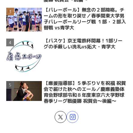
【バレーボール】無念の２部降格。チ
ームの形を取り戻せ／春季関東大学男
子バレーボールリーグ戦 １部・２部入
替戦 vs青学大
【バスケ】京王電鉄杯開幕！1部リー
グの手厳しい洗礼vs拓大・青学大
【應援指導部】５季ぶりＶを祝福 祝賀
会で届けた秋へのエール／慶應義塾体
育会野球部令和８年度東京六大学野球
春季リーグ戦優勝 祝賀会～後編～