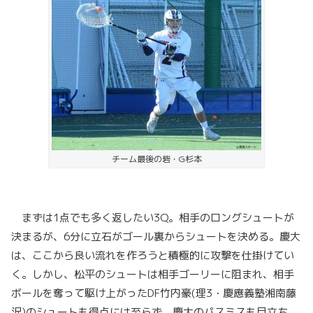
チーム最後の砦・G杉本
まずは1点でも多く返したい3Q。相手のロングシュートが
決まるが、6分に立石がゴール裏からシュートを決める。慶大
は、ここから良い流れを作ろうと積極的に攻撃を仕掛けてい
く。しかし、松平のシュートは相手ゴーリーに阻まれ、相手
ボールを奪って駆け上がったDF竹内豪(理3・慶應義塾湘南藤
沢)のシュートも得点には至らず。慶大のパスミスも目立ち、