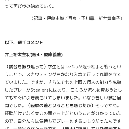
って再び歩み始めていく。
（記事・伊藤史織／写真・下川薫、新井賀南子）
以下、選手コメント
井上裕太主将(経4・慶應義塾)
（試合を振り返って）
学生とはレベルが違う相手と戦うとい
うことで、スカウティングもかなり入念に行って作戦を立て
ていました。ですが、さらにそれを上回る個人の能力や成熟
したプレーがStealersにはあり、こちらが流れを奪おうとし
てもすぐに引き戻されてしまいました。かなり苦しい試合展
開でした。
（経験の差ということも感じたか）
そうですね。
経験だけでなく実力の面でも上だということが分かっていた
ので、自分たちは気持ちでプレーをするつもりだったんです
が、一歩足りなかったです。
（慶大に所属していた先輩方と