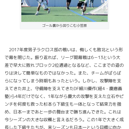
ゴール裏から回りこむ小笠原
2017年度男子ラクロス部の戦いは、悔しくも敗北という形
で幕を閉じた。振り返れば、リーグ開幕戦は6－13という大
差で早大に敗れブロック2位通過となるなど、ここまでの道の
りは決して簡単なものではなかった。また、チームがばらば
らになってしまう時期もあったという。しかし、攻撃陣を支
えてきた井上、守備陣を支えてきたDF細川優作(経4・慶應義
塾)ら4年だけでなく、1年ながら慶大の攻撃を支えた立石やピ
ンチを何度も救った杉本ら下級生も一体となって結束力を強
め、日本一まであと一歩の舞台まで勝ち進んできた。これは
今シーズンの大きな収穫と言えるだろう。この1年で大きく成
長した下級生たちが、来シーズンも日本一という目標に向か