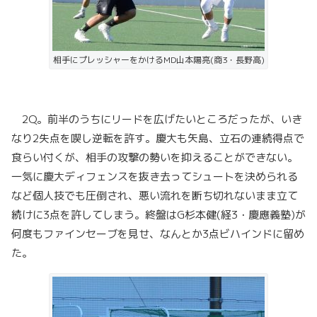
相手にプレッシャーをかけるMD山本陽亮(商3・長野高)
2Q。前半のうちにリードを広げたいところだったが、いき
なり2失点を喫し逆転を許す。慶大も矢島、立石の連続得点で
食らい付くが、相手の攻撃の勢いを抑えることができない。
一気に慶大ディフェンスを抜き去ってシュートを決められる
など個人技でも圧倒され、悪い流れを断ち切れないまま立て
続けに3点を許してしまう。終盤はG杉本健(経3・慶應義塾)が
何度もファインセーブを見せ、なんとか3点ビハインドに留め
た。