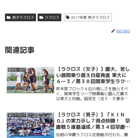
男子ラクロス
ラクロス
2017年度 男子ラクロス
keispo
関連記事
【ラクロス（女子）】慶大、苦し
女子ラクロス
い展開乗り越え白星発進 東大に
６―３／第３８回関東学生ラクロ
スリーグ第１戦vs東大
昨年度ブロック４位の悔しさを晴らすべ
く、関東学生リーグ開幕戦に臨んだ慶大
は東大と対戦。脇芽生（法３・大妻多
摩）のゴールで先制すると、井口穂（総
３・日本大学）、宮原紫乃（法２・慶應
女子）も続き、前半を３―１で折り返
【ラクロス（男子）】「ＫＩＮ
男子ラクロス
す。後半には一時３―３の同点...
Ｇ」の実力示し７得点快勝！ 早
慶戦５連覇達成／第３４回早慶ラ
クロス定期戦
伝統の早慶ラクロス定期戦が行われ、慶