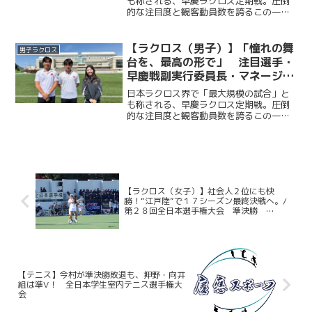
楓恋×西遥香 （主将・副将・主
も称される、早慶ラクロス定期戦。圧倒
的な注目度と観客動員数を誇るこの一戦
務対談）
には、早慶の関係者に限らず、多くのラ
クロッサーが日吉陸上競技場へ足を運
ぶ。“DRIVE”をスローガンに掲げ、早慶戦
【ラクロス（男子）】「憧れの舞
男子ラクロス
６連覇を目指して戦...
台を、最高の形で」 注目選手・
早慶戦副実行委員長・マネージャ
ーリーダーが語る早慶戦への情熱
日本ラクロス界で「最大規模の試合」と
／早慶戦直前特集② 鈴木孝人×
も称される、早慶ラクロス定期戦。圧倒
的な注目度と観客動員数を誇るこの一戦
力石達也×高橋佑佳 （注目選
には、早慶の関係者に限らず、多くのラ
手・早慶戦実行委員副委員長・マ
クロッサーが日吉陸上競技場へ足を運
ネージャーリーダー対談）
ぶ。“KING”をスローガンに掲げ、早慶戦
５連覇を目指して戦う...
【ラクロス（女子）】社会人２位にも快
勝！“江戸陸”で１７シーズン最終決戦へ。/
第２８回全日本選手権大会 準決勝
FUSION戦
【テニス】今村が準決勝敗退も、押野・向井
組は準V！ 全日本学生室内テニス選手権大
会