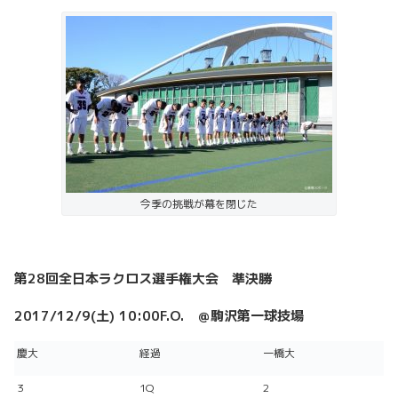
今季の挑戦が幕を閉じた
第28回全日本ラクロス選手権大会 準決勝
2017/12/9(
土) 10:00F.O. ＠
駒沢第一球技場
慶大
経過
一橋大
3
1Q
2