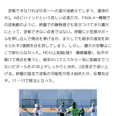
逆転できなければ日本一への道が途絶えてしまう、運命の
4Q。4点ビハインドという苦しい点差だが、FINAL4一橋戦で
の逆転劇のように、終盤での勝負強さも見せつけてきた慶大
にとって、逆転できない点差ではない。序盤に小笠原がボー
ルを押し込んで得点を挙げるが、またしても相手の速攻を抑
えられず2連続失点を許してしまう。しかし、慶大の攻撃はこ
こで終わらなかった。MD川上拓純(経3・慶應義塾)、松平が
続けて得点を奪うと、相手のパスミスから一気に前線までつ
ないだボールをAT井上がしっかりと決め、2点差まで追い上
げる。終盤の猛攻で逆転の可能性が見え始めたが、反撃及ば
ず。11－13で敗北となった。