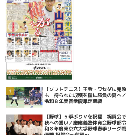
【ソフトテニス】王者・ワセダに完敗
も 得られた収穫を糧に勝負の夏へ／
令和８年度春季慶早定期戦
【野球】５季ぶりＶを祝福 祝賀会で
秋への誓い／慶應義塾体育会野球部令
和８年度東京六大学野球春季リーグ戦
優勝 祝賀会～前編～