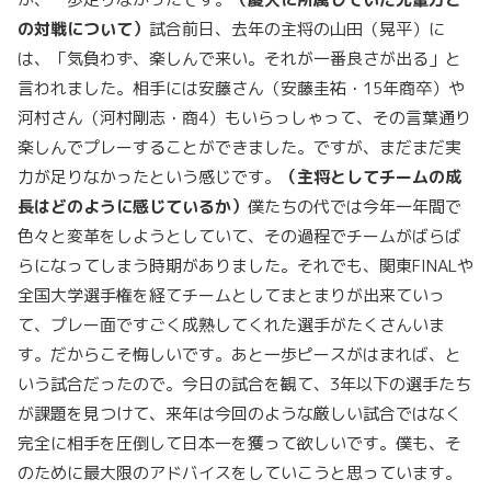
の対戦について）
試合前日、去年の主将の山田（晃平）に
は、「気負わず、楽しんで来い。それが一番良さが出る」と
言われました。相手には安藤さん（安藤圭祐・15年商卒）や
河村さん（河村剛志・商4）もいらっしゃって、その言葉通り
楽しんでプレーすることができました。ですが、まだまだ実
力が足りなかったという感じです。
（主将としてチームの成
長はどのように感じているか）
僕たちの代では今年一年間で
色々と変革をしようとしていて、その過程でチームがばらば
らになってしまう時期がありました。それでも、関東FINALや
全国大学選手権を経てチームとしてまとまりが出来ていっ
て、プレー面ですごく成熟してくれた選手がたくさんいま
す。だからこそ悔しいです。あと一歩ピースがはまれば、と
いう試合だったので。今日の試合を観て、3年以下の選手たち
が課題を見つけて、来年は今回のような厳しい試合ではなく
完全に相手を圧倒して日本一を獲って欲しいです。僕も、そ
のために最大限のアドバイスをしていこうと思っています。