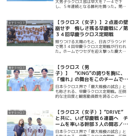
大男子ラクロス部は早大を７―４で下
し、５年連続となる勝利を飾った。第１Q
からOMF・橋山隼人（商３・慶應）、
AT・福田天真（法４・國學院久我山）ら
のゴールでリードを奪うと、MF・福田崇
【ラクロス（女子）】２点差の壁
女子ラクロス
斗（商３・本郷）や主...
崩せず 悔しさ残る早慶戦に／第
３４回早慶ラクロス定期戦
照りつける太陽のもと、日吉グラウンド
で第３４回早慶ラクロス定期戦が行われ
た。ホームでワセダを迎え撃った慶大
は、２点ビハインドを２度背負いながら
も、重村百香（総４・学習院女子）、宮
原紫乃（法２・慶應女子）の得点で粘り
【ラクロス（男
男子ラクロス
強く追いつき、第３Q終了時...
子）】 “KING”の誇りを胸に、
「憧れ」の舞台をこのチームで
／早慶戦直前特集④ 峰岸諒×福
日本ラクロス界で「最大規模の試合」と
田天真×山崎将英 （主将・副将
も称される、早慶ラクロス定期戦。圧倒
的な注目度と観客動員数を誇るこの一戦
対談）
には、早慶の関係者に限らず、多くのラ
クロッサーが日吉陸上競技場へ足を運
ぶ。“KING”をスローガンに掲げ、早慶戦
【ラクロス（女子）】”DRIVE”
女子ラクロス
５連覇を目指して戦う...
と共に、いざ早慶戦６連覇へ チ
ームを率いる幹部３人の闘志／早
慶戦直前特集③ 矢嶋千穂×松岡
日本ラクロス界で「最大規模の試合」と