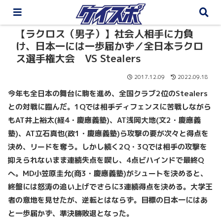
【ラクロス（男子）】社会人相手に力負
け、日本一には一歩届かず／全日本ラクロ
ス選手権大会 VS Stealers
2017.12.09
2022.09.18
今年も全日本の舞台に駒を進め、全国クラブ2位のStealers
との対戦に臨んだ。1Qでは相手ディフェンスに苦戦しながら
もAT井上裕太(経4・慶應義塾)、AT浅岡大地(文2・慶應義
塾)、AT立石真也(政1・慶應義塾)ら攻撃の要が次々と得点を
決め、リードを奪う。しかし続く2Q・3Qでは相手の攻撃を
抑えられないまま連続失点を喫し、4点ビハインドで最終Q
へ。MD小笠原圭允(商3・慶應義塾)がシュートを決めると、
終盤には怒涛の追い上げでさらに3連続得点を決める。大学王
者の意地を見せたが、逆転とはならず。目標の日本一にはあ
と一歩届かず、準決勝敗退となった。